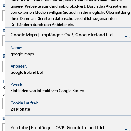
Dein vollständiger Name
*
unserer Webseite standardmäßig blockiert. Durch das Akzeptieren
von externen Medien willigen Sie auch in die mögliche Übermittlung
Ihrer Daten an Dienste in datenschutzrechtlich sogenannten
Drittländern durch den Anbieter ein.
Deine E-Mail Adresse
*
Google Maps | Empfänger: OVB, Google Ireland Ltd.
Name:
google_maps
Deine Telefonnummer
Anbieter:
Google Ireland Ltd.
Terminwunsch
Zweck:
Bitte schlage mir einen Termin für ein persönliches Gespräch
Einbinden von interaktiven Google Karten
vor.
Cookie Laufzeit:
24 Monate
Uhrzeit
YouTube | Empfänger: OVB, Google Ireland Ltd.
: