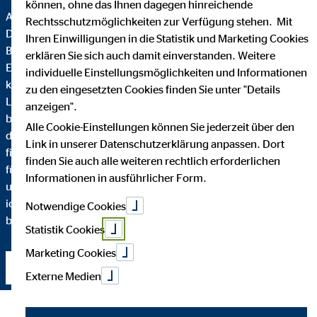
können, ohne das Ihnen dagegen hinreichende
Als Experte für Beamtenversorgung mit Schwerpunkt auf
Rechtsschutzmöglichkeiten zur Verfügung stehen. Mit
Dienstunfähigkeitsversicherung und Krankenversicherung für
Ihren Einwilligungen in die Statistik und Marketing Cookies
Beamte möchte ich Ihnen mein Fachwissen und langjährige
erklären Sie sich auch damit einverstanden. Weitere
Erfahrung zur Verfügung stellen. Die Beamtenversorgung ist
individuelle Einstellungsmöglichkeiten und Informationen
komplex, aber ich stehe Ihnen zur Seite, um maßgeschneiderte
zu den eingesetzten Cookies finden Sie unter "Details
Lösungen zu entwickeln, die Ihre individuellen Bedürfnisse
anzeigen".
berücksichtigen. Mit meiner Expertise unterstütze ich Sie
Alle Cookie-Einstellungen können Sie jederzeit über den
dabei, eine passende Dienstunfähigkeitsversicherung zu
Link in unserer Datenschutzerklärung anpassen. Dort
finden und den bestmöglichen Krankenversicherungsschutz
finden Sie auch alle weiteren rechtlich erforderlichen
für Beamte zu erhalten. Ich lege großen Wert auf persönliche
Informationen in ausführlicher Form.
und vertrauensvolle Beratung. Als Ihr Ansprechpartner stehe
ich Ihnen jederzeit zur Verfügung, um Ihre Fragen zu
Notwendige Cookies
beantworten und Sie bestmöglich zu unterstützen.
Statistik Cookies
Marketing Cookies
Kontakt aufnehmen
Externe Medien