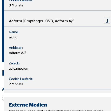
3 Monate
57072 Siegen
+491625152953
Adform | Empfänger: OVB, Adform A/S
+491625152953
Name:
fabian.engelmann@ovb.de
uid, C
Besuchen Sie mich auf
Anbieter:
Adform A/S
Zweck:
ad campaign
Kontakt zu OVB in Siegen
Cookie Laufzeit:
2 Monate
Anrede
Herr
Frau
Divers
Externe Medien
Inhalte von Video- und Kartenplattformen werden beim Besuch