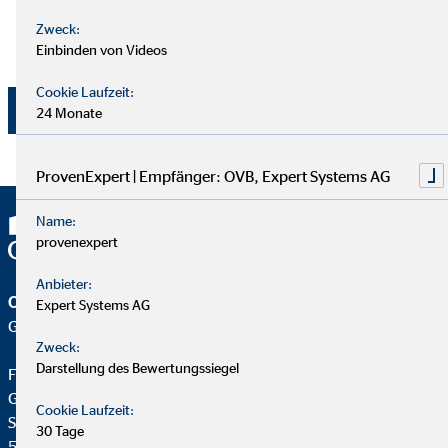
Datenschutzbeauftragten von OVB Vermögensberatung
Zweck:
AG, Wolfgang Koch, Heumarkt 1, 50667 Köln
Einbinden von Videos
widerrufen werden.
Cookie Laufzeit:
Jetzt absenden
24 Monate
ProvenExpert | Empfänger: OVB, Expert Systems AG
Name:
provenexpert
Anbieter:
OVB Vermögensberatung AG
Expert Systems AG
Geschäftsstelle | Siegen
Zweck:
Darstellung des Bewertungssiegel
Fabian Engelmann
Geschäftsstellenleiter für die OVB
Cookie Laufzeit:
Spandauer Str. 32
30 Tage
57072 Siegen