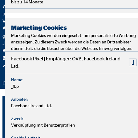
bis zu 14 Monate
Wir wurden mehrfach ausgezeichnet – ein starkes Zeichen für
unser Engagement in Qualität, Fairness und Nachhaltigkeit.
Von
Focus Mone
y
wurden wir für
Top
Marketing Cookies
Altersvorsorgeberatung und als fairster Finanzvertrieb
Marketing Cookies werden eingesetzt, um personalisierte Werbung
geehrt. Zusätzlich erhielten wir vom
Handelsblatt
das
anzuzeigen. Zu diesem Zweck werden die Daten an Drittanbieter
„
FairCompany“-
Siegel, bewertet durch das
Institut für
übermittelt, die die Besucher über die Websites hinweg verfolgen.
Beschäftigung und Employability (IBE
). Als Teil der
Brancheninitiative Nachhaltigkeit
setzen wir uns aktiv für
Facebook Pixel | Empfänger: OVB, Facebook Ireland
verantwortungsvolle Beratung ein.
Ltd.
Name:
Danke für Ihr Vertrauen – wir bleiben dran!
_fbp
Anbieter:
Fabian Engelmann
Facebook Ireland Ltd.
Geschäftsstellenleiter für die OVB
Zweck:
Vermögensberatung AG
Verknüpfung mit Benutzerprofilen
Spandauer Str. 32
Cookie Laufzeit: