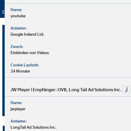
Name:
Danke für Ihr Vertrauen – wir bleiben dran!
youtube
Anbieter:
Detlef Rowinsky
Google Ireland Ltd.
Geschäftsstellenleiter für die OVB
Zweck:
Vermögensberatung AG
Einbinden von Videos
Mühlenstr. 25
Cookie Laufzeit:
23611 Sereetz
24 Monate
0451-396488
JW Player | Empfänger: OVB, Long Tail Ad Solutions Inc.
0178-7838382
Name:
detlef.rowinsky@ovb.de
jwplayer
Anbieter:
Kontakt zu OVB in Sereetz
LongTail Ad Solutions Inc.