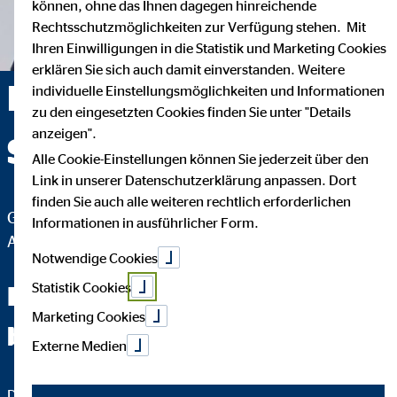
können, ohne das Ihnen dagegen hinreichende
Rechtsschutzmöglichkeiten zur Verfügung stehen. Mit
Ihren Einwilligungen in die Statistik und Marketing Cookies
erklären Sie sich auch damit einverstanden. Weitere
Detlef Rowinsky —
individuelle Einstellungsmöglichkeiten und Informationen
zu den eingesetzten Cookies finden Sie unter "Details
anzeigen".
Sereetz
Alle Cookie-Einstellungen können Sie jederzeit über den
Link in unserer Datenschutzerklärung anpassen. Dort
finden Sie auch alle weiteren rechtlich erforderlichen
Geschäftsstellenleiter für die OVB Vermögensberatung
Informationen in ausführlicher Form.
AG
Notwendige Cookies
Statistik Cookies
Fachchinesisch werden Sie
Marketing Cookies
bei mir nicht hören.
Externe Medien
Das Wichtigste an einer guten Finanzberatung ist, dass Sie