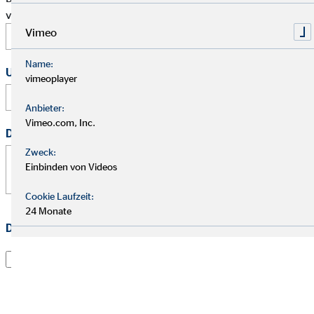
vor.
Vimeo
Name:
Uhrzeit
vimeoplayer
:
Anbieter:
Vimeo.com, Inc.
Deine Nachricht
*
Zweck:
Einbinden von Videos
Cookie Laufzeit:
24 Monate
Datenschutz
*
Ich habe die
Datenschutzerklärung
gelesen und willige
darin ein, dass die OVB Vermögensberatung AG die von
mir übermittelten Informationen und Kontaktdaten
dazu verwendet, um mit mir anlässlich meiner Anfrage