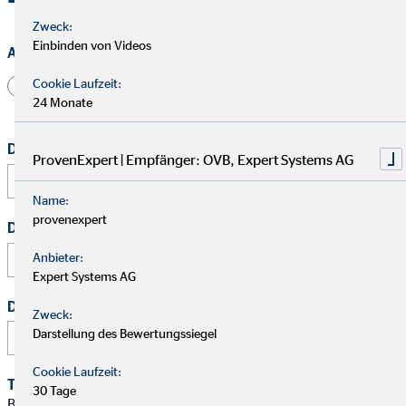
Zweck:
Einbinden von Videos
Anrede
Cookie Laufzeit:
Herr
Frau
Divers
24 Monate
Dein vollständiger Name
*
ProvenExpert | Empfänger: OVB, Expert Systems AG
Name:
provenexpert
Deine E-Mail Adresse
*
Anbieter:
Expert Systems AG
Deine Telefonnummer
Zweck:
Darstellung des Bewertungssiegel
Cookie Laufzeit:
Terminwunsch
30 Tage
Bitte schlage mir einen Termin für ein persönliches Gespräch