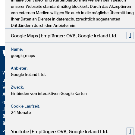
unserer Webseite standardmäßig blockiert. Durch das Akzeptieren
von externen Medien willigen Sie auch in die mögliche Übermittlung
Ihrer Daten an Dienste in datenschutzrechtlich sogenannten
Drittländern durch den Anbieter ein.
Google Maps | Empfänger: OVB, Google Ireland Ltd.
Name:
Wir sind ausgezeichnet!
google_maps
Anbieter:
Wir wurden mehrfach ausgezeichnet – ein starkes Zeichen für
Google Ireland Ltd.
unser Engagement in Qualität, Fairness und Nachhaltigkeit.
Von
Focus Mone
y
wurden wir für
Top
Zweck:
Einbinden von interaktiven Google Karten
Altersvorsorgeberatung und als fairster Finanzvertrieb
geehrt. Zusätzlich erhielten wir vom
Handelsblatt
das
Cookie Laufzeit:
„
FairCompany“-
Siegel, bewertet durch das
Institut für
24 Monate
Beschäftigung und Employability (IBE
). Als Teil der
Brancheninitiative Nachhaltigkeit
setzen wir uns aktiv für
verantwortungsvolle Beratung ein.
YouTube | Empfänger: OVB, Google Ireland Ltd.