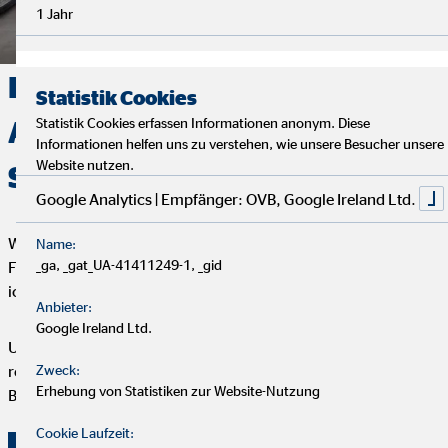
1 Jahr
Deine Finanzen, Dein Weg:
Statistik Cookies
Analyse, Beratung und
Statistik Cookies erfassen Informationen anonym. Diese
Informationen helfen uns zu verstehen, wie unsere Besucher unsere
Website nutzen.
Service
Google Analytics | Empfänger: OVB, Google Ireland Ltd.
Wir starten mit einem entspannten Analysegespräch, um deine
Name:
_ga, _gat_UA-41411249-1, _gid
Finanzen und Ziele kennenzulernen. Anschließend präsentiere
ich dir maßgeschneiderte Finanzlösungen.
Anbieter:
Google Ireland Ltd.
Um deine Finanzplanung aktuell zu halten, bieten wir
regelmäßige Servicegespräche an. Vertrauen und persönliche
Zweck:
Erhebung von Statistiken zur Website-Nutzung
Betreuung stehen bei uns an erster Stelle.
Cookie Laufzeit: