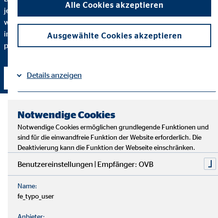
Alle Cookies akzeptieren
jeden Schritt verstehen. Darum erkläre ich Ihnen bis ins Detail,
warum ich eine bestimmte Finanzlösung empfehle und
inwiefern diese zu Ihnen und Ihren individuellen Bedürfnissen
Ausgewählte Cookies akzeptieren
passt.
Details anzeigen
Kontakt aufnehmen
Impressum
Datenschutz
|
Notwendige Cookies
Notwendige Cookies ermöglichen grundlegende Funktionen und
sind für die einwandfreie Funktion der Website erforderlich. Die
Deaktivierung kann die Funktion der Webseite einschränken.
Benutzereinstellungen | Empfänger: OVB
Name:
fe_typo_user
Anbieter: