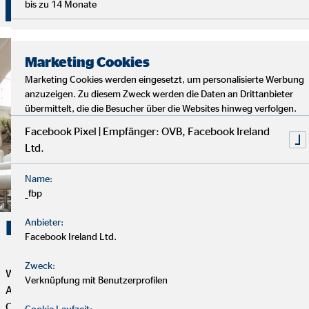
Überzeuge dich selbst von unserer Beratung!
bis zu 14 Monate
Marketing Cookies
Marketing Cookies werden eingesetzt, um personalisierte Werbung
anzuzeigen. Zu diesem Zweck werden die Daten an Drittanbieter
übermittelt, die die Besucher über die Websites hinweg verfolgen.
Facebook Pixel | Empfänger: OVB, Facebook Ireland
Ltd.
Name:
_fbp
Karriere. Erfolg. OVB.
Anbieter:
Facebook Ireland Ltd.
Zweck:
Wenn du Flexibilität, Selbstbestimmung und eine erfüllende
Verknüpfung mit Benutzerprofilen
Aufgabe mit Sinn und Zweck suchst, dann ist die Tätigkeit als
OVB Finanzberater*in genau das Richtige für dich. Dein
Cookie Laufzeit: