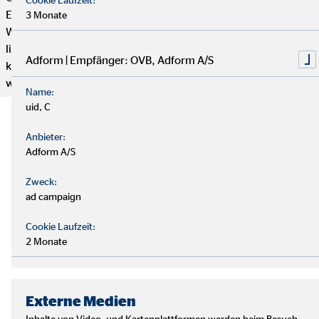
Engagement bestimmt, wie weit du bei uns kommen kannst.
3 Monate
Wenn du genug von einem langweiligen 9-to-5 Job hast und
lieber selbstständig arbeiten möchtest, aber trotzdem mit
Adform | Empfänger: OVB, Adform A/S
kompetenten und freundlichen Kollegen zusammenarbeiten
willst, dann bist du hier genau richtig.
Name:
uid, C
Anbieter:
Adform A/S
Zweck:
ad campaign
Cookie Laufzeit:
2 Monate
Externe Medien
Inhalte von Video- und Kartenplattformen werden beim Besuch