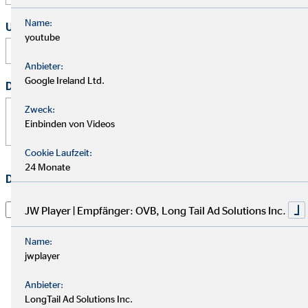
Name:
Uhrzeit
youtube
:
Anbieter:
Google Ireland Ltd.
Deine Nachricht
*
Zweck:
Einbinden von Videos
Cookie Laufzeit:
24 Monate
Datenschutz
*
Ich habe die
Datenschutzerklärung
gelesen und willige
JW Player | Empfänger: OVB, Long Tail Ad Solutions Inc.
darin ein, dass die OVB Vermögensberatung AG die von
mir übermittelten Informationen und Kontaktdaten
Name:
dazu verwendet, um mit mir anlässlich meiner Anfrage
jwplayer
in Verbindung zu treten, hierüber zu kommunizieren
Anbieter:
und meine Anfrage zu bearbeiten. Dies gilt
LongTail Ad Solutions Inc.
insbesondere für die Verwendung der E-Mail-Adresse