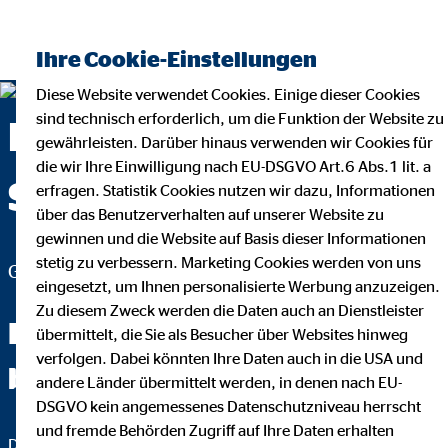
Ihre Cookie-Einstellungen
Diese Website verwendet Cookies. Einige dieser Cookies
sind technisch erforderlich, um die Funktion der Website zu
Monika Bendzko —
gewährleisten. Darüber hinaus verwenden wir Cookies für
die wir Ihre Einwilligung nach EU-DSGVO Art.6 Abs.1 lit. a
Seevetal
erfragen. Statistik Cookies nutzen wir dazu, Informationen
über das Benutzerverhalten auf unserer Website zu
gewinnen und die Website auf Basis dieser Informationen
stetig zu verbessern. Marketing Cookies werden von uns
Generalagentin für die OVB Vermögensberatung AG
eingesetzt, um Ihnen personalisierte Werbung anzuzeigen.
Zu diesem Zweck werden die Daten auch an Dienstleister
Fachchinesisch werden Sie
übermittelt, die Sie als Besucher über Websites hinweg
verfolgen. Dabei könnten Ihre Daten auch in die USA und
bei mir nicht hören.
andere Länder übermittelt werden, in denen nach EU-
DSGVO kein angemessenes Datenschutzniveau herrscht
und fremde Behörden Zugriff auf Ihre Daten erhalten
Das wichtigste an einer guten Finanzberatung ist, dass Sie