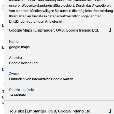
unserer Webseite standardmäßig blockiert. Durch das Akzeptieren
Herr
Frau
Divers
von externen Medien willigen Sie auch in die mögliche Übermittlung
Ihrer Daten an Dienste in datenschutzrechtlich sogenannten
Drittländern durch den Anbieter ein.
Dein vollständiger Name
*
Google Maps | Empfänger: OVB, Google Ireland Ltd.
Name:
google_maps
Deine E-Mail Adresse
*
Anbieter:
Google Ireland Ltd.
Deine Telefonnummer
Zweck:
Einbinden von interaktiven Google Karten
Cookie Laufzeit:
Terminwunsch
24 Monate
Bitte schlage mir einen Termin für ein persönliches Gespräch
vor.
YouTube | Empfänger: OVB, Google Ireland Ltd.