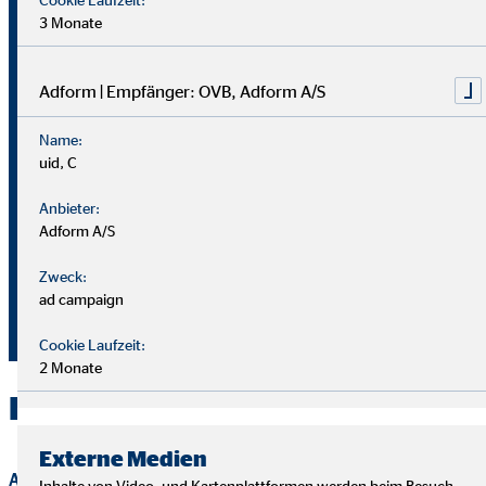
Monika Bendzko
3 Monate
Generalagentin für die OVB
Vermögensberatung AG
Adform | Empfänger: OVB, Adform A/S
Fachenfelder Weg 59
Name:
21220 Seevetal
uid, C
Anbieter:
+49 4105 668948
Adform A/S
+49 177 2625200
Zweck:
mbendzko@ovb.de
ad campaign
+49 4105 668968
Cookie Laufzeit:
2 Monate
Kontakt zu OVB in Seevetal
Externe Medien
Anrede
Inhalte von Video- und Kartenplattformen werden beim Besuch