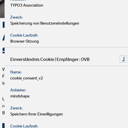
TYPO3 Association
Zweck:
Deine Finanzen, Dein Weg:
Speicherung von Benutzereinstellungen
Analyse, Beratung und
Cookie Laufzeit:
Browser-Sitzung
Service
Einverständnis Cookie | Empfänger: OVB
Wir starten mit einem entspannten Analysegespräch, um deine
Name:
Finanzen und Ziele kennenzulernen. Anschließend präsentiere
cookie_consent_v2
ich dir maßgeschneiderte Finanzlösungen.
Anbieter:
mindshape
Um deine Finanzplanung aktuell zu halten, bieten wir
regelmäßige Servicegespräche an. Vertrauen und persönliche
Zweck:
Betreuung stehen bei uns an erster Stelle.
Speichern Ihrer Einwilligungen
Cookie Laufzeit: