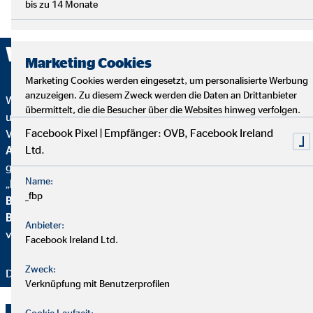
bis zu 14 Monate
Wir sind ausgezeichnet!
Marketing Cookies
Marketing Cookies werden eingesetzt, um personalisierte Werbung
anzuzeigen. Zu diesem Zweck werden die Daten an Drittanbieter
Wir wurden mehrfach ausgezeichnet – ein starkes Zeichen für
übermittelt, die die Besucher über die Websites hinweg verfolgen.
unser Engagement in Qualität, Fairness und Nachhaltigkeit.
Facebook Pixel | Empfänger: OVB, Facebook Ireland
Von
Focus Mone
y
wurden wir für
Top
Ltd.
Altersvorsorgeberatung und als fairster Finanzvertrieb
geehrt. Zusätzlich erhielten wir vom
Handelsblatt
das
Name:
„
FairCompany“-
Siegel, bewertet durch das
Institut für
_fbp
Beschäftigung und Employability (IBE
). Als Teil der
Brancheninitiative Nachhaltigkeit
setzen wir uns aktiv für
Anbieter:
verantwortungsvolle Beratung ein.
Facebook Ireland Ltd.
Zweck:
Danke für Ihr Vertrauen – wir bleiben dran!
Verknüpfung mit Benutzerprofilen
Cookie Laufzeit: