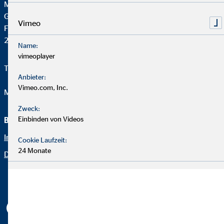
Monika Bendzko
Generalagentin für die OVB
Vimeo
Fachenfelder Weg 59
21220 Seevetal
Name:
vimeoplayer
Telefon:
+49 4105 668948
Anbieter:
Vimeo.com, Inc.
Mail:
mbendzko@ovb.de
Zweck:
Einbinden von Videos
Beraterseite
Rechtliche Hinweise
Impressum
Datenschutz
Cookie Laufzeit:
24 Monate
Datenschutz
Erklärung zur Barrierefreiheit
Netiquette
Cookie-Einstellungen