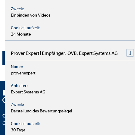
und der Telefonnummer zum vorgenannten Zweck. Die
Zweck:
Einwilligung kann jederzeit mit Wirkung für die Zukunft
Einbinden von Videos
per E-Mail an
dsb@ovb.de
oder per Post an den
Datenschutzbeauftragten von OVB Vermögensberatung
Cookie Laufzeit:
AG, Wolfgang Koch, Heumarkt 1, 50667 Köln
24 Monate
widerrufen werden.
ProvenExpert | Empfänger: OVB, Expert Systems AG
Jetzt absenden
Name:
provenexpert
Anbieter:
Expert Systems AG
Zweck:
Darstellung des Bewertungssiegel
OVB Vermögensberatung AG
Geschäftsstelle | Seevetal
Cookie Laufzeit:
30 Tage