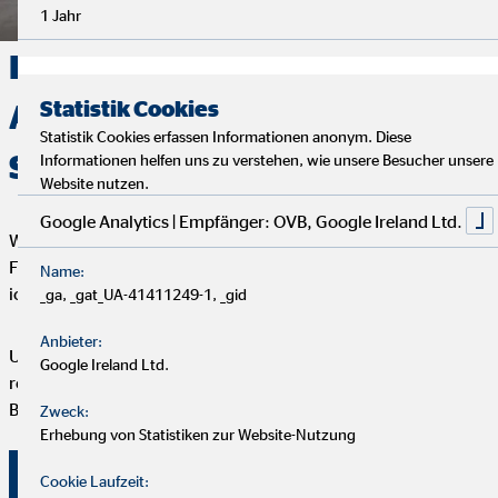
1 Jahr
Deine Finanzen, Dein Weg:
Statistik Cookies
Analyse, Beratung und
Statistik Cookies erfassen Informationen anonym. Diese
Service
Informationen helfen uns zu verstehen, wie unsere Besucher unsere
Website nutzen.
Google Analytics | Empfänger: OVB, Google Ireland Ltd.
Wir starten mit einem entspannten Analysegespräch, um deine
Finanzen und Ziele kennenzulernen. Anschließend präsentiere
Name:
ich dir maßgeschneiderte Finanzlösungen.
_ga, _gat_UA-41411249-1, _gid
Anbieter:
Um deine Finanzplanung aktuell zu halten, bieten wir
Google Ireland Ltd.
regelmäßige Servicegespräche an. Vertrauen und persönliche
Betreuung stehen bei uns an erster Stelle.
Zweck:
Erhebung von Statistiken zur Website-Nutzung
Überzeuge dich selbst von unserer Beratung!
Cookie Laufzeit: