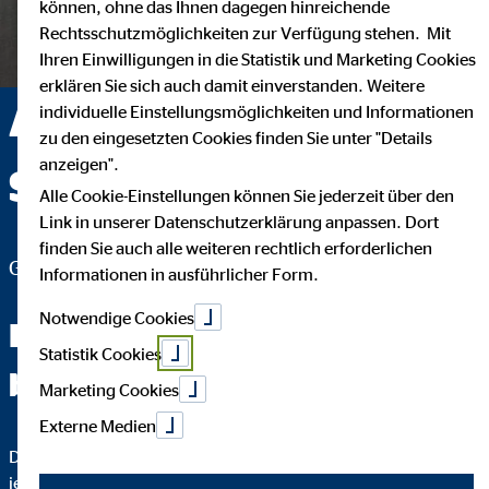
können, ohne das Ihnen dagegen hinreichende
Rechtsschutzmöglichkeiten zur Verfügung stehen. Mit
Ihren Einwilligungen in die Statistik und Marketing Cookies
erklären Sie sich auch damit einverstanden. Weitere
Adam Getto —
individuelle Einstellungsmöglichkeiten und Informationen
zu den eingesetzten Cookies finden Sie unter "Details
anzeigen".
Schwerin
Alle Cookie-Einstellungen können Sie jederzeit über den
Link in unserer Datenschutzerklärung anpassen. Dort
finden Sie auch alle weiteren rechtlich erforderlichen
Generalagent für die OVB Vermögensberatung AG
Informationen in ausführlicher Form.
Notwendige Cookies
Fachchinesisch werden Sie
Statistik Cookies
bei mir nicht hören.
Marketing Cookies
Externe Medien
Das wichtigste an einer guten Finanzberatung ist, dass Sie
jeden Schritt verstehen. Darum erkläre ich Ihnen bis ins Detail,