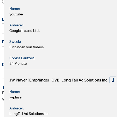
Herr
Frau
Divers
Name:
youtube
Dein vollständiger Name
*
Anbieter:
Google Ireland Ltd.
Zweck:
Deine E-Mail Adresse
*
Einbinden von Videos
Cookie Laufzeit:
24 Monate
Deine Telefonnummer
JW Player | Empfänger: OVB, Long Tail Ad Solutions Inc.
Terminwunsch
Name:
Bitte schlage mir einen Termin für ein persönliches Gespräch
jwplayer
vor.
Anbieter:
LongTail Ad Solutions Inc.