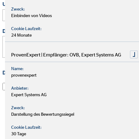
Uhrzeit
Zweck:
:
Einbinden von Videos
Cookie Laufzeit:
Deine Nachricht
*
24 Monate
ProvenExpert | Empfänger: OVB, Expert Systems AG
Name:
Datenschutz
*
provenexpert
Ich habe die
Datenschutzerklärung
gelesen und willige
Anbieter:
darin ein, dass die OVB Vermögensberatung AG die von
Expert Systems AG
mir übermittelten Informationen und Kontaktdaten
dazu verwendet, um mit mir anlässlich meiner Anfrage
Zweck:
in Verbindung zu treten, hierüber zu kommunizieren
Darstellung des Bewertungssiegel
und meine Anfrage zu bearbeiten. Dies gilt
Cookie Laufzeit:
insbesondere für die Verwendung der E-Mail-Adresse
30 Tage
und der Telefonnummer zum vorgenannten Zweck. Die