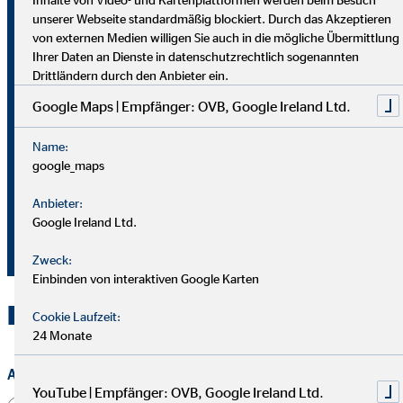
Generalagent für die OVB
unserer Webseite standardmäßig blockiert. Durch das Akzeptieren
Vermögensberatung AG
von externen Medien willigen Sie auch in die mögliche Übermittlung
Ihrer Daten an Dienste in datenschutzrechtlich sogenannten
Drittländern durch den Anbieter ein.
Rogahnerstr. 38a
Google Maps | Empfänger: OVB, Google Ireland Ltd.
19061 Schwerin
Name:
+49 385 64109814
google_maps
+49 172 4579651
Anbieter:
agetto@ovb.de
Google Ireland Ltd.
+49 385 64109819
Zweck:
Einbinden von interaktiven Google Karten
Kontakt zu OVB in Schwerin
Cookie Laufzeit:
24 Monate
Anrede
YouTube | Empfänger: OVB, Google Ireland Ltd.