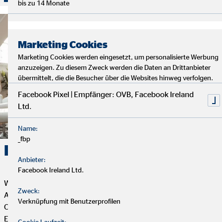
bis zu 14 Monate
Marketing Cookies
Marketing Cookies werden eingesetzt, um personalisierte Werbung
anzuzeigen. Zu diesem Zweck werden die Daten an Drittanbieter
übermittelt, die die Besucher über die Websites hinweg verfolgen.
Facebook Pixel | Empfänger: OVB, Facebook Ireland
Ltd.
Name:
_fbp
Karriere. Erfolg. OVB.
Anbieter:
Facebook Ireland Ltd.
Wenn du Flexibilität, Selbstbestimmung und eine erfüllende
Zweck:
Aufgabe mit Sinn und Zweck suchst, dann ist die Tätigkeit als
Verknüpfung mit Benutzerprofilen
OVB Finanzberater*in genau das Richtige für dich. Dein
Engagement bestimmt, wie weit du bei uns kommen kannst.
Cookie Laufzeit: