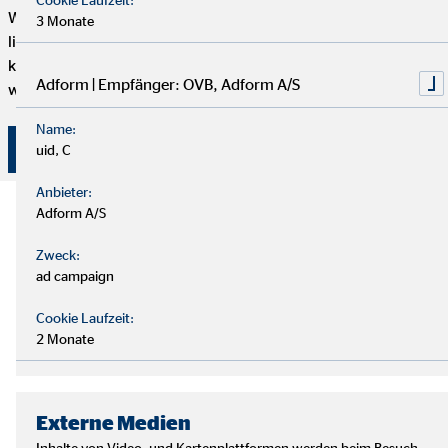
Wenn du genug von einem langweiligen 9-to-5 Job hast und
3 Monate
lieber selbstständig arbeiten möchtest, aber trotzdem mit
kompetenten und freundlichen Kollegen zusammenarbeiten
Adform | Empfänger: OVB, Adform A/S
willst, dann bist du hier genau richtig.
Name:
Hier klicken und bewerben!
uid, C
Anbieter:
Adform A/S
Zweck:
ad campaign
Cookie Laufzeit:
2 Monate
Externe Medien
Inhalte von Video- und Kartenplattformen werden beim Besuch