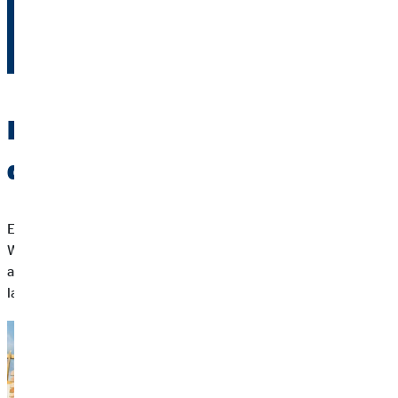
Jetzt kontaktieren
Eine Finanzierung auf die du
dich verlassen kannst
Eine flexible Immobilienfinanzierung ist die Basis für deinen
Weg ins eigene Zuhause. Sie passt sich deiner Lebenssituation
an, gibt dir Planungssicherheit und hilft dir, deine Kosten
langfristig im Blick zu behalten.