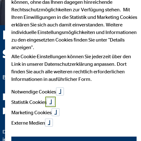
können, ohne das Ihnen dagegen hinreichende
Rechtsschutzmöglichkeiten zur Verfügung stehen. Mit
Ihren Einwilligungen in die Statistik und Marketing Cookies
erklären Sie sich auch damit einverstanden. Weitere
Ralf Schuhmacher —
individuelle Einstellungsmöglichkeiten und Informationen
zu den eingesetzten Cookies finden Sie unter "Details
anzeigen".
Schwarzenbek
Alle Cookie-Einstellungen können Sie jederzeit über den
Link in unserer Datenschutzerklärung anpassen. Dort
finden Sie auch alle weiteren rechtlich erforderlichen
Bezirksdirektor für die OVB Vermögensberatung AG
Informationen in ausführlicher Form.
Notwendige Cookies
Fachchinesisch werden Sie
Statistik Cookies
bei mir nicht hören.
Marketing Cookies
Externe Medien
Das wichtigste an einer guten Finanzberatung ist, dass Sie
jeden Schritt verstehen. Darum erkläre ich Ihnen bis ins Detail,