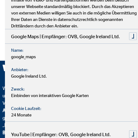
unserer Webseite standardmäßig blockiert. Durch das Akzeptieren
von externen Medien willigen Sie auch in die mögliche Übermittlung
Ihrer Daten an Dienste in datenschutzrechtlich sogenannten
Drittländern durch den Anbieter ein.
Google Maps | Empfänger: OVB, Google Ireland Ltd.
Name:
google_maps
Wir sind ausgezeichnet!
Anbieter:
Google Ireland Ltd.
Wir wurden mehrfach ausgezeichnet – ein starkes Zeichen für
Zweck:
unser Engagement in Qualität, Fairness und Nachhaltigkeit.
Einbinden von interaktiven Google Karten
Von
Focus Mone
y
wurden wir für
Top
Cookie Laufzeit:
Altersvorsorgeberatung und als fairster Finanzvertrieb
24 Monate
geehrt. Zusätzlich erhielten wir vom
Handelsblatt
das
„
FairCompany“-
Siegel, bewertet durch das
Institut für
Beschäftigung und Employability (IBE
). Als Teil der
YouTube | Empfänger: OVB, Google Ireland Ltd.