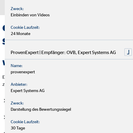
Datenschutz
|
Impressum
Zweck:
Einbinden von Videos
OVB Direktion in
Cookie Laufzeit:
24 Monate
Schwarzenbek
ProvenExpert | Empfänger: OVB, Expert Systems AG
Wir beraten Sie mit Stil!
Name:
provenexpert
Erfahren Sie alles über ihre persönlichen Möglichkeiten wie
z.B.:
Anbieter:
Expert Systems AG
Fragen zu Kapitalanlagen und zur Abgeltungssteuer
Zweck:
Darstellung des Bewertungssiegel
Versicherungsvergleich
Cookie Laufzeit:
30 Tage