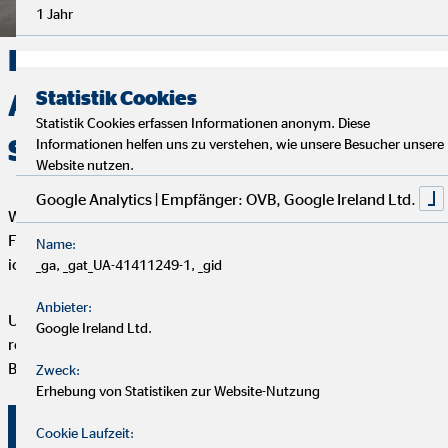
1 Jahr
Deine Finanzen, Dein Weg:
Statistik Cookies
Analyse, Beratung und
Statistik Cookies erfassen Informationen anonym. Diese
Service
Informationen helfen uns zu verstehen, wie unsere Besucher unsere
Website nutzen.
Google Analytics | Empfänger: OVB, Google Ireland Ltd.
Wir starten mit einem entspannten Analysegespräch, um deine
Finanzen und Ziele kennenzulernen. Anschließend präsentiere
Name:
ich dir maßgeschneiderte Finanzlösungen.
_ga, _gat_UA-41411249-1, _gid
Anbieter:
Um deine Finanzplanung aktuell zu halten, bieten wir
Google Ireland Ltd.
regelmäßige Servicegespräche an. Vertrauen und persönliche
Betreuung stehen bei uns an erster Stelle.
Zweck:
Erhebung von Statistiken zur Website-Nutzung
Überzeuge dich selbst von unserer Beratung!
Cookie Laufzeit: