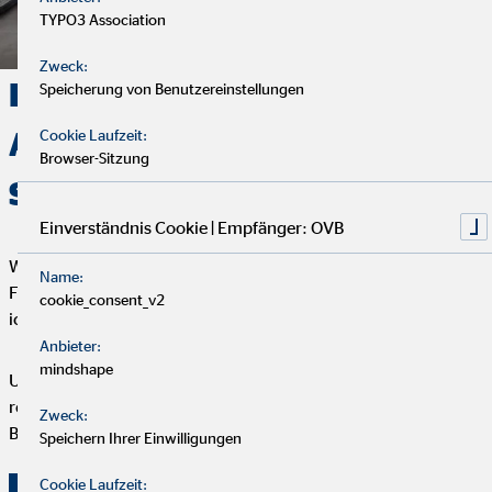
TYPO3 Association
Zweck:
Deine Finanzen, Dein Weg:
Speicherung von Benutzereinstellungen
Analyse, Beratung und
Cookie Laufzeit:
Browser-Sitzung
Service
Einverständnis Cookie | Empfänger: OVB
Wir starten mit einem entspannten Analysegespräch, um deine
Name:
Finanzen und Ziele kennenzulernen. Anschließend präsentiere
cookie_consent_v2
ich dir maßgeschneiderte Finanzlösungen.
Anbieter:
mindshape
Um deine Finanzplanung aktuell zu halten, bieten wir
regelmäßige Servicegespräche an. Vertrauen und persönliche
Zweck:
Betreuung stehen bei uns an erster Stelle.
Speichern Ihrer Einwilligungen
Cookie Laufzeit: