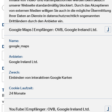
unserer Webseite standardmäßig blockiert. Durch das Akzeptieren
Herr
Frau
Divers
von externen Medien willigen Sie auch in die mögliche Übermittlung
Ihrer Daten an Dienste in datenschutzrechtlich sogenannten
Drittländern durch den Anbieter ein.
Dein vollständiger Name
*
Google Maps | Empfänger: OVB, Google Ireland Ltd.
Name:
google_maps
Deine E-Mail Adresse
*
Anbieter:
Google Ireland Ltd.
Deine Telefonnummer
Zweck:
Einbinden von interaktiven Google Karten
Cookie Laufzeit:
Terminwunsch
24 Monate
Bitte schlage mir einen Termin für ein persönliches Gespräch
vor.
YouTube | Empfänger: OVB, Google Ireland Ltd.