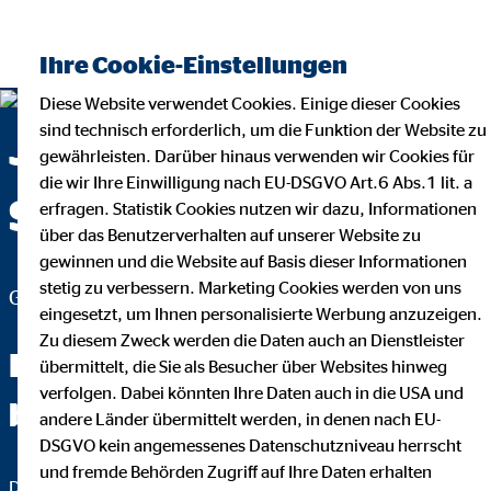
Ihre Cookie-Einstellungen
Diese Website verwendet Cookies. Einige dieser Cookies
sind technisch erforderlich, um die Funktion der Website zu
Johannes Lindlau —
gewährleisten. Darüber hinaus verwenden wir Cookies für
die wir Ihre Einwilligung nach EU-DSGVO Art.6 Abs.1 lit. a
Schmölln
erfragen. Statistik Cookies nutzen wir dazu, Informationen
über das Benutzerverhalten auf unserer Website zu
gewinnen und die Website auf Basis dieser Informationen
stetig zu verbessern. Marketing Cookies werden von uns
Generalagent für die OVB Vermögensberatung AG
eingesetzt, um Ihnen personalisierte Werbung anzuzeigen.
Zu diesem Zweck werden die Daten auch an Dienstleister
Fachchinesisch werden Sie
übermittelt, die Sie als Besucher über Websites hinweg
verfolgen. Dabei könnten Ihre Daten auch in die USA und
bei mir nicht hören.
andere Länder übermittelt werden, in denen nach EU-
DSGVO kein angemessenes Datenschutzniveau herrscht
und fremde Behörden Zugriff auf Ihre Daten erhalten
Das wichtigste an einer guten Finanzberatung ist, dass Sie