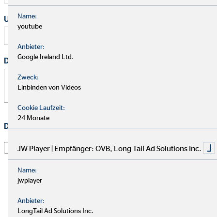
Name:
Uhrzeit
youtube
:
Anbieter:
Google Ireland Ltd.
Deine Nachricht
*
Zweck:
Einbinden von Videos
Cookie Laufzeit:
24 Monate
Datenschutz
*
Ich habe die
Datenschutzerklärung
gelesen und willige
JW Player | Empfänger: OVB, Long Tail Ad Solutions Inc.
darin ein, dass die OVB Vermögensberatung AG die von
mir übermittelten Informationen und Kontaktdaten
Name:
dazu verwendet, um mit mir anlässlich meiner Anfrage
jwplayer
in Verbindung zu treten, hierüber zu kommunizieren
Anbieter:
und meine Anfrage zu bearbeiten. Dies gilt
LongTail Ad Solutions Inc.
insbesondere für die Verwendung der E-Mail-Adresse