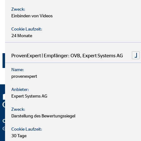
und der Telefonnummer zum vorgenannten Zweck. Die
Zweck:
Einwilligung kann jederzeit mit Wirkung für die Zukunft
Einbinden von Videos
per E-Mail an
dsb@ovb.de
oder per Post an den
Datenschutzbeauftragten von OVB Vermögensberatung
Cookie Laufzeit:
AG, Wolfgang Koch, Heumarkt 1, 50667 Köln
24 Monate
widerrufen werden.
ProvenExpert | Empfänger: OVB, Expert Systems AG
Jetzt absenden
Name:
provenexpert
Anbieter:
Expert Systems AG
Zweck:
Darstellung des Bewertungssiegel
OVB Vermögensberatung AG
Geschäftsstelle | Schmölln
Cookie Laufzeit:
30 Tage