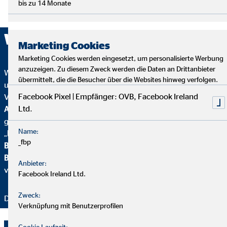
bis zu 14 Monate
Wir sind ausgezeichnet!
Marketing Cookies
Marketing Cookies werden eingesetzt, um personalisierte Werbung
anzuzeigen. Zu diesem Zweck werden die Daten an Drittanbieter
Wir wurden mehrfach ausgezeichnet – ein starkes Zeichen für
übermittelt, die die Besucher über die Websites hinweg verfolgen.
unser Engagement in Qualität, Fairness und Nachhaltigkeit.
Facebook Pixel | Empfänger: OVB, Facebook Ireland
Von
Focus Mone
y
wurden wir für
Top
Ltd.
Altersvorsorgeberatung und als fairster Finanzvertrieb
geehrt. Zusätzlich erhielten wir vom
Handelsblatt
das
Name:
„
FairCompany“-
Siegel, bewertet durch das
Institut für
_fbp
Beschäftigung und Employability (IBE
). Als Teil der
Brancheninitiative Nachhaltigkeit
setzen wir uns aktiv für
Anbieter:
verantwortungsvolle Beratung ein.
Facebook Ireland Ltd.
Zweck:
Danke für Ihr Vertrauen – wir bleiben dran!
Verknüpfung mit Benutzerprofilen
Cookie Laufzeit: