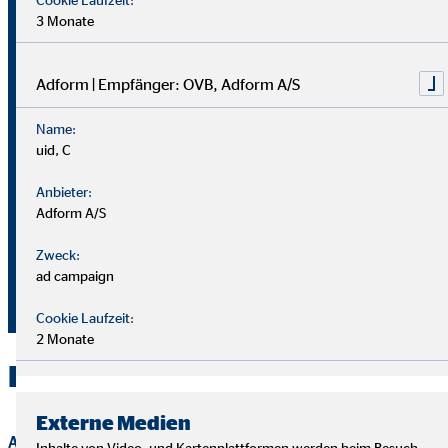
Johannes Lindlau
3 Monate
Generalagent für die OVB
Vermögensberatung AG
Adform | Empfänger: OVB, Adform A/S
Altenburger Str.3
Name:
04626 Schmölln
uid, C
Anbieter:
+49 34491 62957
Adform A/S
+49 173 3708281
Zweck:
jlindlau@ovb.de
ad campaign
+49 34491 62957
Cookie Laufzeit:
2 Monate
Kontakt zu OVB in Schmölln
Externe Medien
Anrede
Inhalte von Video- und Kartenplattformen werden beim Besuch