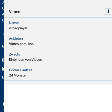
Johannes Lindlau
Generalagent für die OVB
Vimeo
Altenburger Str.3
04626 Schmölln
Name:
vimeoplayer
Telefon:
+49 34491 62957
Anbieter:
Vimeo.com, Inc.
Mail:
jlindlau@ovb.de
Zweck:
Einbinden von Videos
Beraterseite
Rechtliche Hinweise
Impressum
Datenschutz
Cookie Laufzeit:
24 Monate
Datenschutz
Erklärung zur Barrierefreiheit
Netiquette
Cookie-Einstellungen