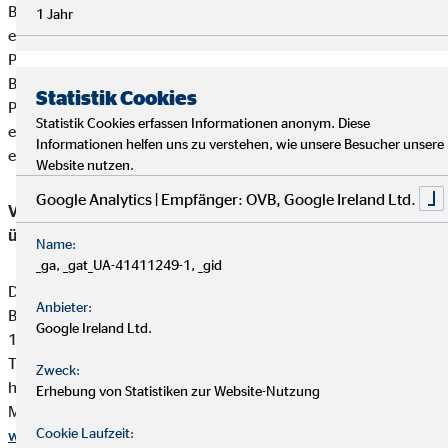
Björn Breu nimmt keine Kundengelder entgegen.Zahlungen
1 Jahr
erfolgen direkt von den Kunden an die jeweiligen
Produktgeber.
Björn Breu erhält von den Partnergesellschaften für die
Statistik Cookies
Produktvermittlung eine Vergütung (Provisionszahlung), die
Statistik Cookies erfassen Informationen anonym. Diese
einbehalten werden darf. Diese ist in der Versicherungsprämie
Informationen helfen uns zu verstehen, wie unsere Besucher unsere
einkalkuliert.
Website nutzen.
Google Analytics | Empfänger: OVB, Google Ireland Ltd.
Vermittler-Registerstelle, bei der sich die Eintragungen
überprüfen lassen:
Name:
_ga, _gat_UA-41411249-1, _gid
Deutsche Industrie- und Handelskammer (DIHK)
Anbieter:
Breite Straße 29
Google Ireland Ltd.
10178 Berlin
Tel. 0180 / 6005850 (20 Cent/Anruf aus dem dt. Festnetz,
Zweck:
höchstens 60 Cent/Anruf aus Mobilfunknetzen)
Erhebung von Statistiken zur Website-Nutzung
Mail
info@dihk.de
Cookie Laufzeit:
www.dihk.de
,
www.vermittlerregister.info