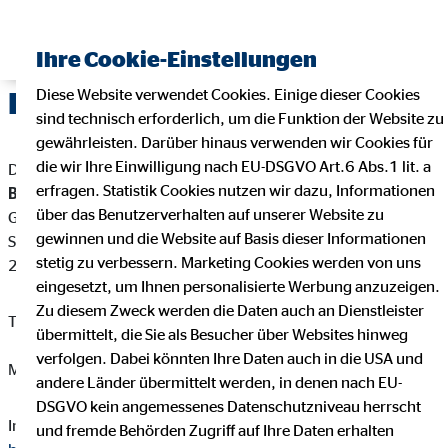
Ihre Cookie-Einstellungen
Diese Website verwendet Cookies. Einige dieser Cookies
Impressum
sind technisch erforderlich, um die Funktion der Website zu
gewährleisten. Darüber hinaus verwenden wir Cookies für
die wir Ihre Einwilligung nach EU-DSGVO Art.6 Abs.1 lit. a
Dieser Internetauftritt ist ein Angebot von:
erfragen. Statistik Cookies nutzen wir dazu, Informationen
Björn Breu
über das Benutzerverhalten auf unserer Website zu
Geschäftsstellenleiter für die OVB Vermögensberatung AG
gewinnen und die Website auf Basis dieser Informationen
Sülldorfer Weg 16
stetig zu verbessern. Marketing Cookies werden von uns
22869 Schenefeld
eingesetzt, um Ihnen personalisierte Werbung anzuzeigen.
Zu diesem Zweck werden die Daten auch an Dienstleister
Telefon: +49 160 1128 468
übermittelt, die Sie als Besucher über Websites hinweg
verfolgen. Dabei könnten Ihre Daten auch in die USA und
Mail:
bjoern.breu@ovb.de
andere Länder übermittelt werden, in denen nach EU-
DSGVO kein angemessenes Datenschutzniveau herrscht
Internet:
https://www.ovb.de/finanzberater/schenefeld-breu-
und fremde Behörden Zugriff auf Ihre Daten erhalten