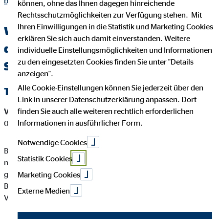
bjoern.html
können, ohne das Ihnen dagegen hinreichende
Rechtsschutzmöglichkeiten zur Verfügung stehen. Mit
Ihren Einwilligungen in die Statistik und Marketing Cookies
Wichtige Kundeninformationen über
erklären Sie sich auch damit einverstanden. Weitere
den OVB Berater Björn Breu in
individuelle Einstellungsmöglichkeiten und Informationen
zu den eingesetzten Cookies finden Sie unter "Details
Schenefeld
anzeigen".
Alle Cookie-Einstellungen können Sie jederzeit über den
Tätigkeitsart
Link in unserer Datenschutzerklärung anpassen. Dort
finden Sie auch alle weiteren rechtlich erforderlichen
Versicherungsvermittler-Registernummer:
D-KC9R-XDB1S-
Informationen in ausführlicher Form.
01
Notwendige Cookies
Björn Breu ist ein Versicherungsvertreter mit Erlaubnispflicht
Statistik Cookies
nach § 34 d Abs. 1 GewO, eingetragen in das Vermittlerregister
gemäß § 34d Abs. 10 GewO, Bundesrepublik Deutschland
Marketing Cookies
Berufsrechtliche Regelung: § 34 d GewO, §§ 59 - 68 VVG,
Externe Medien
VersVermV