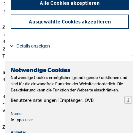
Alle Cookies akzeptieren
Diese berufsrechtlichen Regelungen können Sie auf folgender
Internetseite einsehen:
www.gesetze-im-internet.de
Ausgewählte Cookies akzeptieren
Zuständige Erlaubnisbehörde:
Industrie- und Handelskammer zu Kiel
Bergstraße 2
Details anzeigen
24103 Kiel
Tel: +49 431 5194-0
Impressum
Datenschutz
|
Notwendige Cookies
Immobiliardarlehensvermittler-Registernummer:
D-W-140-
Notwendige Cookies ermöglichen grundlegende Funktionen und
BTC7-33
sind für die einwandfreie Funktion der Website erforderlich. Die
Deaktivierung kann die Funktion der Webseite einschränken.
Björn Breu ist ein Immobiliardarlehensvermittler mit
Benutzereinstellungen | Empfänger: OVB
Erlaubnispflicht nach § 34 i Abs. 1 GewO, eingetragen in das
Vermittlerregister gemäß § 34 i Abs. 8 GewO.
Name:
fe_typo_user
Zuständige Erlaubnisbehörde:
Anbieter: