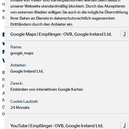
unser Unternehmen nicht zu seiner Zufriedenheit abgeholfen
unserer Webseite standardmäßig blockiert. Durch das Akzeptieren
werden konnte, oder unser Unternehmen seine Beschwerde
von externen Medien willigen Sie auch in die mögliche Übermittlung
länger als zwei Monate nicht bearbeitet hat.
Ihrer Daten an Dienste in datenschutzrechtlich sogenannten
Drittländern durch den Anbieter ein.
Erklärung über die Berücksichtigung der
Google Maps | Empfänger: OVB, Google Ireland Ltd.
wichtigsten nachteiligen Auswirkungen auf
Name:
Nachhaltigkeitsfaktoren bei der
google_maps
Versicherungs- und Finanzanlagenberatung
Anbieter:
Google Ireland Ltd.
Bei der Beratung zu Versicherungsanlageprodukten (z.B.
fondsgebundenen Lebens- und Rentenversicherungen) und
Zweck:
Finanzanlageprodukten verfolgt die OVB Vermögensberatung
Einbinden von interaktiven Google Karten
AG die folgende Strategie zur Berücksichtigung von
Nachhaltigkeitsaspekten wie Umwelt (Environment), Soziales
Cookie Laufzeit:
(Social) und verantwortungsvolle Unternehmensführung
24 Monate
(Governance):
YouTube | Empfänger: OVB, Google Ireland Ltd.