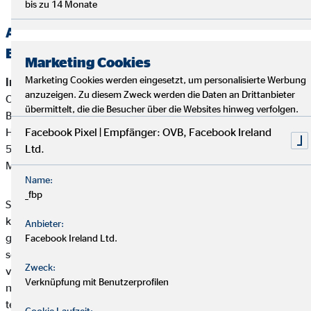
bis zu 14 Monate
Alternative Streitbeilegung —
Beschwerde-/Schlichtungsstellen
Marketing Cookies
Marketing Cookies werden eingesetzt, um personalisierte Werbung
Interne Beschwerdestelle:
anzuzeigen. Zu diesem Zweck werden die Daten an Drittanbieter
OVB Vermögensberatung AG
übermittelt, die die Besucher über die Websites hinweg verfolgen.
Bereich Außendienstbetreuung
Heumarkt 1
Facebook Pixel | Empfänger: OVB, Facebook Ireland
50667 Köln
Ltd.
Mail:
beschwerden@ovb.de
Name:
_fbp
Sofern im Falle einer Kundenbeschwerde ausnahmsweise
keine einvernehmliche Lösung mit unserem Unternehmen
Anbieter:
gefunden werden kann, ist unser Unternehmen bereit und
Facebook Ireland Ltd.
sofern die Kundenbeschwerde Versicherungsprodukte betrifft,
Zweck:
verpflichtet, an einem Streitbeilegungsverfahren vor der
Verknüpfung mit Benutzerprofilen
nachstehenden anerkannten Verbraucherschlichtungsstelle
teilzunehmen:
Cookie Laufzeit: