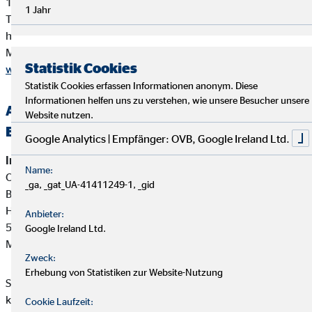
10178 Berlin
1 Jahr
Tel. 0180 / 6005850 (20 Cent/Anruf aus dem dt. Festnetz,
höchstens 60 Cent/Anruf aus Mobilfunknetzen)
Mail
info@dihk.de
Statistik Cookies
www.dihk.de
,
www.vermittlerregister.info
Statistik Cookies erfassen Informationen anonym. Diese
Informationen helfen uns zu verstehen, wie unsere Besucher unsere
Alternative Streitbeilegung —
Website nutzen.
Beschwerde-/Schlichtungsstellen
Google Analytics | Empfänger: OVB, Google Ireland Ltd.
Interne Beschwerdestelle:
Name:
OVB Vermögensberatung AG
_ga, _gat_UA-41411249-1, _gid
Bereich Außendienstbetreuung
Heumarkt 1
Anbieter:
50667 Köln
Google Ireland Ltd.
Mail:
beschwerden@ovb.de
Zweck:
Erhebung von Statistiken zur Website-Nutzung
Sofern im Falle einer Kundenbeschwerde ausnahmsweise
keine einvernehmliche Lösung mit unserem Unternehmen
Cookie Laufzeit: