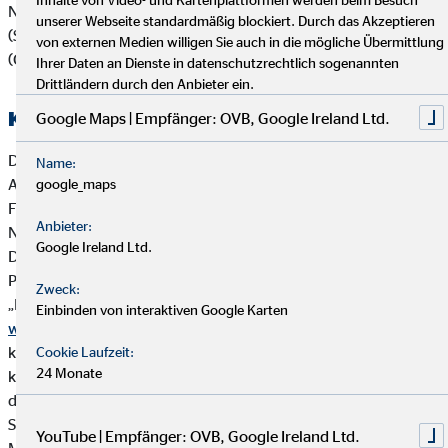
Nachhaltigkeitsaspekten wie Umwelt (Environment), Soziales
unserer Webseite standardmäßig blockiert. Durch das Akzeptieren
(Social) und verantwortungsvolle Unternehmensführung
von externen Medien willigen Sie auch in die mögliche Übermittlung
(Governance):
Ihrer Daten an Dienste in datenschutzrechtlich sogenannten
Drittländern durch den Anbieter ein.
Kooperierende Produktgesellschaften
Google Maps | Empfänger: OVB, Google Ireland Ltd.
Die OVB Vermögensberatung AG arbeitet vorrangig mit
Name:
Anbietern von Versicherungsanlageprodukten und
google_maps
Finanzanlageprodukten zusammen, die ihrerseits
Anbieter:
Nachhaltigkeitsaspekte in die Produktkonzeption einbeziehen.
Google Ireland Ltd.
Die OVB Vermögensberatung AG und wesentliche
Produktpartner der OVB haben sich der Brancheninitiative
Zweck:
„Nachhaltigkeit in der Lebensversicherung“ angeschlossen:
Einbinden von interaktiven Google Karten
www.branchen-initiative.de
. Ziel der Initiative ist es, ESG-
konforme Kapitalanlagen in der Lebensversicherung zu
Cookie Laufzeit:
24 Monate
konzipieren (ESG = environmental, social and governance),
d.h. Versicherungsanlageprodukte, die speziell Umwelt-,
Sozial- und Arbeitnehmerbelange berücksichtigen,
YouTube | Empfänger: OVB, Google Ireland Ltd.