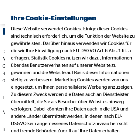
Ihre Cookie-Einstellungen
Diese Website verwendet Cookies. Einige dieser Cookies
Impressum
sind technisch erforderlich, um die Funktion der Website zu
gewährleisten. Darüber hinaus verwenden wir Cookies für
die wir Ihre Einwilligung nach EU-DSGVO Art.6 Abs.1 lit. a
Dieser Internetauftritt ist ein Angebot von:
erfragen. Statistik Cookies nutzen wir dazu, Informationen
Maurice Pretscher
über das Benutzerverhalten auf unserer Website zu
Geschäftsstellenleiter für die OVB Vermögensberatung AG
gewinnen und die Website auf Basis dieser Informationen
Breitscheidstraße 89
stetig zu verbessern. Marketing Cookies werden von uns
08525 Plauen
eingesetzt, um Ihnen personalisierte Werbung anzuzeigen.
Zu diesem Zweck werden die Daten auch an Dienstleister
Telefon: +49 16093346974
übermittelt, die Sie als Besucher über Websites hinweg
verfolgen. Dabei könnten Ihre Daten auch in die USA und
Mail:
Maurice.pretscher@ovb.de
andere Länder übermittelt werden, in denen nach EU-
DSGVO kein angemessenes Datenschutzniveau herrscht
Internet:
https://www.ovb.de/finanzberater/rodewisch-
und fremde Behörden Zugriff auf Ihre Daten erhalten