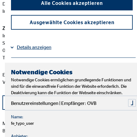
Alle Cookies akzeptieren
Diese berufsrechtlichen Regelungen können Sie auf folgender
Internetseite einsehen:
www.gesetze-im-internet.de
Ausgewählte Cookies akzeptieren
Zuständige Erlaubnisbehörde:
Industrie- und Handelskammer Chemnitz
Straße der Nationen 25
Details anzeigen
09111 Chemnitz
Tel: +49 371 6900-0
Impressum
Datenschutz
|
Notwendige Cookies
Eine aktuelle Auflistung der Produktpartner der OVB
Notwendige Cookies ermöglichen grundlegende Funktionen und
Vermögensberatung AG finden Sie hier:
sind für die einwandfreie Funktion der Website erforderlich. Die
Deaktivierung kann die Funktion der Webseite einschränken.
Liste OVB Produktpartner als PDF
Benutzereinstellungen | Empfänger: OVB
Name:
Maurice Pretscher besitzt weder direkte noch indirekte
fe_typo_user
Beteiligungen von über zehn Prozent an den Stimmrechten
Anbieter: