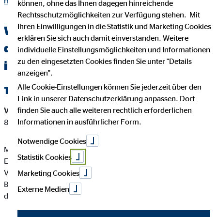
maurice-pretscher.html
können, ohne das Ihnen dagegen hinreichende
Rechtsschutzmöglichkeiten zur Verfügung stehen. Mit
Ihren Einwilligungen in die Statistik und Marketing Cookies
Wichtige Kundeninformationen über
erklären Sie sich auch damit einverstanden. Weitere
den OVB Berater Maurice Pretscher
individuelle Einstellungsmöglichkeiten und Informationen
zu den eingesetzten Cookies finden Sie unter "Details
in Plauen
anzeigen".
Alle Cookie-Einstellungen können Sie jederzeit über den
Tätigkeitsart
Link in unserer Datenschutzerklärung anpassen. Dort
finden Sie auch alle weiteren rechtlich erforderlichen
Versicherungsvermittler-Registernummer:
D-EARO-UT1C8-
Informationen in ausführlicher Form.
82
Notwendige Cookies
Maurice Pretscher ist ein Versicherungsvertreter mit
Statistik Cookies
Erlaubnispflicht nach § 34 d Abs. 1 GewO, eingetragen in das
Vermittlerregister gemäß § 34d Abs. 10 GewO,
Marketing Cookies
Bundesrepublik Deutschland Berufsrechtliche Regelung: § 34
Externe Medien
d GewO, §§ 59 - 68 VVG, VersVermV