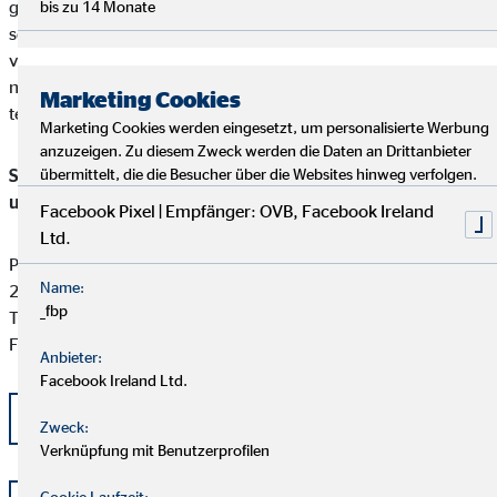
gefunden werden kann, ist unser Unternehmen bereit und
bis zu 14 Monate
sofern die Kundenbeschwerde Versicherungsprodukte betrifft,
verpflichtet, an einem Streitbeilegungsverfahren vor der
nachstehenden anerkannten Verbraucherschlichtungsstelle
Marketing Cookies
teilzunehmen:
Marketing Cookies werden eingesetzt, um personalisierte Werbung
anzuzeigen. Zu diesem Zweck werden die Daten an Drittanbieter
Schlichtungsstelle für gewerbliche Versicherungs-, Anlage-
übermittelt, die die Besucher über die Websites hinweg verfolgen.
und Kreditvermittlung
Facebook Pixel | Empfänger: OVB, Facebook Ireland
Ltd.
Postfach 101424
Name:
20009 Hamburg
_fbp
Tel: +49 (0) 40 -696 508 - 90
Fax: +49 (0) 40 - 696 508 -91
Anbieter:
Facebook Ireland Ltd.
kontakt@schlichtung-finanzberatung.de
Zweck:
Verknüpfung mit Benutzerprofilen
Cookie Laufzeit: