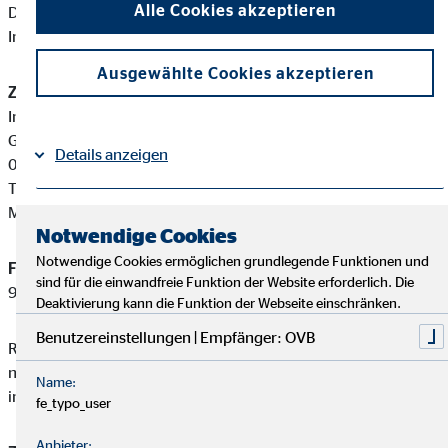
Alle Cookies akzeptieren
Diese berufsrechtlichen Regelungen können Sie auf folgender
Internetseite einsehen:
www.gesetze-im-internet.de
Ausgewählte Cookies akzeptieren
Zuständige Erlaubnisbehörde:
Industrie- und Handelskammer Ostthüringen zu Gera
Gaswerkstraße 23
Details anzeigen
07546 Gera
Tel: +49 365 8553-0
Mail:
info@gera.ihk.de
Impressum
Datenschutz
|
Notwendige Cookies
Notwendige Cookies ermöglichen grundlegende Funktionen und
Finanzanlagenvermittler-Registernummer:
D-F-154-P3EB-
sind für die einwandfreie Funktion der Website erforderlich. Die
92
Deaktivierung kann die Funktion der Webseite einschränken.
Benutzereinstellungen | Empfänger: OVB
Rainer Sieß ist ein Finanzanlagenvermittler mit Erlaubnispflicht
nach § 34 f Abs. 1 Satz 1 Nummer 1 und 2 GewO, eingetragen
Name:
in das Vermittlerregister gemäß § 34 f Abs. 5 GewO.
fe_typo_user
Anbieter: