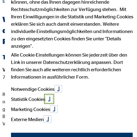
siess.html
können, ohne das Ihnen dagegen hinreichende
Rechtsschutzmöglichkeiten zur Verfügung stehen. Mit
Ihren Einwilligungen in die Statistik und Marketing Cookies
Wichtige Kundeninformationen über
erklären Sie sich auch damit einverstanden. Weitere
den OVB Berater Rainer Sieß in
individuelle Einstellungsmöglichkeiten und Informationen
zu den eingesetzten Cookies finden Sie unter "Details
Rattelsdorf
anzeigen".
Alle Cookie-Einstellungen können Sie jederzeit über den
Tätigkeitsart
Link in unserer Datenschutzerklärung anpassen. Dort
finden Sie auch alle weiteren rechtlich erforderlichen
Versicherungsvermittler-Registernummer:
D-7AP6-0IG1E-
Informationen in ausführlicher Form.
78
Notwendige Cookies
Rainer Sieß ist ein Versicherungsvertreter mit Erlaubnispflicht
Statistik Cookies
nach § 34 d Abs. 1 GewO, eingetragen in das Vermittlerregister
gemäß § 34d Abs. 10 GewO, Bundesrepublik Deutschland
Marketing Cookies
Berufsrechtliche Regelung: § 34 d GewO, §§ 59 - 68 VVG,
Externe Medien
VersVermV