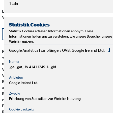
1 Jahr
Eine aktuelle Auflistung der Produktpartner der OVB
Vermögensberatung AG finden Sie hier:
Statistik Cookies
Statistik Cookies erfassen Informationen anonym. Diese
Liste OVB Produktpartner als PDF
Informationen helfen uns zu verstehen, wie unsere Besucher unsere
Website nutzen.
Google Analytics | Empfänger: OVB, Google Ireland Ltd.
Rainer Sieß besitzt weder direkte noch indirekte Beteiligungen
von über zehn Prozent an den Stimmrechten oder am Kapital
Name:
eines Versicherungsunternehmens noch besitzen
_ga, _gat_UA-41411249-1, _gid
Versicherungsunternehmen oder Mutterunternehmen von
Versicherungsunternehmen eine direkte oder indirekte
Anbieter:
Beteiligung von über zehn Prozent an den Stimmrechten oder
Google Ireland Ltd.
am Kapital von Rainer Sieß.
Kundengelder / Zuwendungen
Rainer Sieß nimmt keine Kundengelder entgegen.Zahlungen
Zweck:
Erhebung von Statistiken zur Website-Nutzung
erfolgen direkt von den Kunden an die jeweiligen
Produktgeber.
Cookie Laufzeit:
Rainer Sieß erhält von den Partnergesellschaften für die