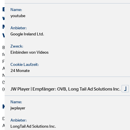
Erklärung über die Berücksichtigung der
Name:
youtube
wichtigsten nachteiligen Auswirkungen auf
Nachhaltigkeitsfaktoren bei der
Anbieter:
Google Ireland Ltd.
Versicherungs- und Finanzanlagenberatung
Zweck:
Bei der Beratung zu Versicherungsanlageprodukten (z.B.
Einbinden von Videos
fondsgebundenen Lebens- und Rentenversicherungen) und
Finanzanlageprodukten verfolgt die OVB Vermögensberatung
Cookie Laufzeit:
AG die folgende Strategie zur Berücksichtigung von
24 Monate
Nachhaltigkeitsaspekten wie Umwelt (Environment), Soziales
(Social) und verantwortungsvolle Unternehmensführung
JW Player | Empfänger: OVB, Long Tail Ad Solutions Inc.
(Governance):
Name:
Kooperierende Produktgesellschaften
jwplayer
Die OVB Vermögensberatung AG arbeitet vorrangig mit
Anbieter:
Anbietern von Versicherungsanlageprodukten und
LongTail Ad Solutions Inc.