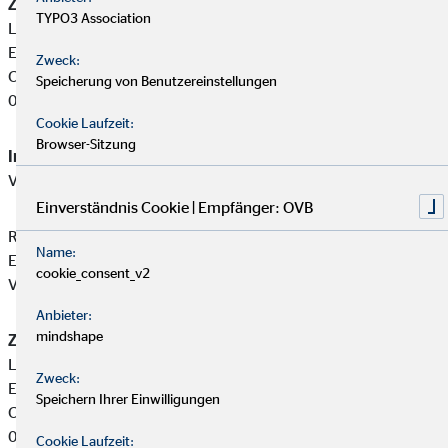
Zuständige Erlaubnisbehörde:
TYPO3 Association
Landratsamt Saale-Holzland-Kreis Gewerbebehörde - Ortsteil
Eisenberg
Zweck:
Claußstraße 3
Speicherung von Benutzereinstellungen
07607 Eisenberg
Cookie Laufzeit:
Browser-Sitzung
Immobiliardarlehensvermittler-Registernummer:
D-W-154-
VZFU-52
Einverständnis Cookie | Empfänger: OVB
Rainer Sieß ist ein Immobiliardarlehensvermittler mit
Name:
Erlaubnispflicht nach § 34 i Abs. 1 GewO, eingetragen in das
cookie_consent_v2
Vermittlerregister gemäß § 34 i Abs. 8 GewO.
Anbieter:
mindshape
Zuständige Erlaubnisbehörde:
Landratsamt Saale-Holzland-Kreis Gewerbebehörde - Ortsteil
Zweck:
Eisenberg
Speichern Ihrer Einwilligungen
Claußstraße 3
07607 Eisenberg
Cookie Laufzeit: