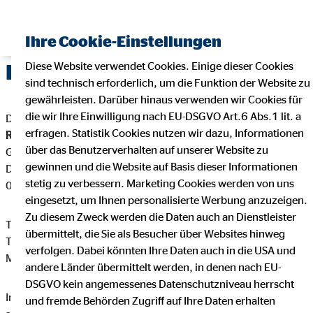
Ihre Cookie-Einstellungen
Diese Website verwendet Cookies. Einige dieser Cookies
Impressum
sind technisch erforderlich, um die Funktion der Website zu
gewährleisten. Darüber hinaus verwenden wir Cookies für
die wir Ihre Einwilligung nach EU-DSGVO Art.6 Abs.1 lit. a
Dieser Internetauftritt ist ein Angebot von:
erfragen. Statistik Cookies nutzen wir dazu, Informationen
Rainer Sieß
über das Benutzerverhalten auf unserer Website zu
Generalagent für die OVB Vermögensberatung AG
gewinnen und die Website auf Basis dieser Informationen
Dorfstr. 12
stetig zu verbessern. Marketing Cookies werden von uns
07646 Rattelsdorf
eingesetzt, um Ihnen personalisierte Werbung anzuzeigen.
Zu diesem Zweck werden die Daten auch an Dienstleister
Telefon: +49 36426 22418
übermittelt, die Sie als Besucher über Websites hinweg
Telefax: +49 36426 50744
verfolgen. Dabei könnten Ihre Daten auch in die USA und
Mail:
rainersiess@ovb.de
andere Länder übermittelt werden, in denen nach EU-
DSGVO kein angemessenes Datenschutzniveau herrscht
Internet:
https://www.ovb.de/finanzberater/rattelsdorf-rainer-
und fremde Behörden Zugriff auf Ihre Daten erhalten