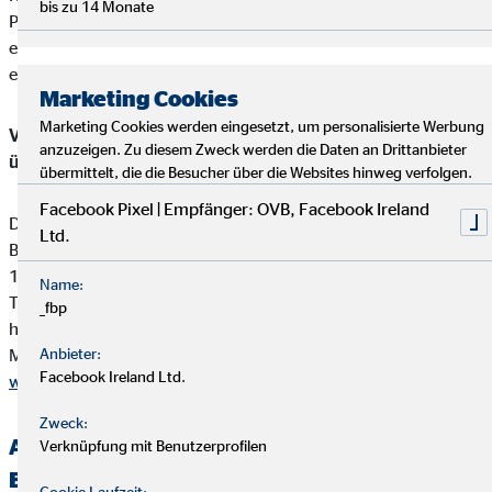
bis zu 14 Monate
Produktvermittlung eine Vergütung (Provisionszahlung), die
einbehalten werden darf. Diese ist in der Versicherungsprämie
einkalkuliert.
Marketing Cookies
Marketing Cookies werden eingesetzt, um personalisierte Werbung
Vermittler-Registerstelle, bei der sich die Eintragungen
anzuzeigen. Zu diesem Zweck werden die Daten an Drittanbieter
überprüfen lassen:
übermittelt, die die Besucher über die Websites hinweg verfolgen.
Facebook Pixel | Empfänger: OVB, Facebook Ireland
Deutsche Industrie- und Handelskammer (DIHK)
Ltd.
Breite Straße 29
10178 Berlin
Name:
Tel. 0180 / 6005850 (20 Cent/Anruf aus dem dt. Festnetz,
_fbp
höchstens 60 Cent/Anruf aus Mobilfunknetzen)
Mail
Anbieter:
info@dihk.de
Facebook Ireland Ltd.
www.dihk.de
,
www.vermittlerregister.info
Zweck:
Alternative Streitbeilegung —
Verknüpfung mit Benutzerprofilen
Beschwerde-/Schlichtungsstellen
Cookie Laufzeit: