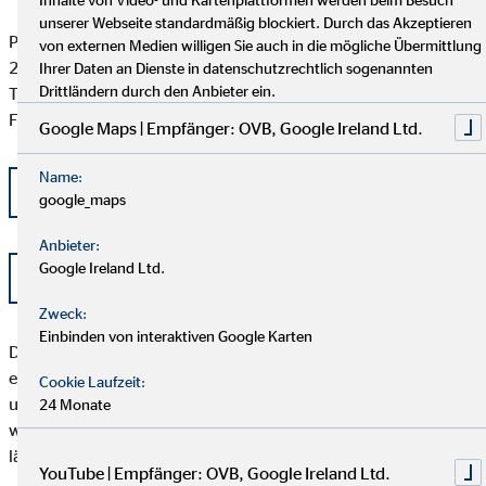
unserer Webseite standardmäßig blockiert. Durch das Akzeptieren
Postfach 101424
von externen Medien willigen Sie auch in die mögliche Übermittlung
20009 Hamburg
Ihrer Daten an Dienste in datenschutzrechtlich sogenannten
Drittländern durch den Anbieter ein.
Tel: +49 (0) 40 -696 508 - 90
Fax: +49 (0) 40 - 696 508 -91
Google Maps | Empfänger: OVB, Google Ireland Ltd.
Name:
kontakt@schlichtung-finanzberatung.de
google_maps
Anbieter:
Google Ireland Ltd.
www.schlichtung-finanzberatung.de
Zweck:
Einbinden von interaktiven Google Karten
Der Kunde sollte beachten, dass das Schlichtungsverfahren
erst angerufen werden kann, wenn seiner Beschwerde durch
Cookie Laufzeit:
unser Unternehmen nicht zu seiner Zufriedenheit abgeholfen
24 Monate
werden konnte, oder unser Unternehmen seine Beschwerde
länger als zwei Monate nicht bearbeitet hat.
YouTube | Empfänger: OVB, Google Ireland Ltd.