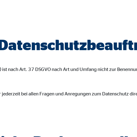
gle_maps
le Ireland Ltd.
inden von interaktiven Google Karten
 Datenschutzbeauft
Monate
td.
) ist nach Art. 37 DSGVO nach Art und Umfang nicht zur Benennu
tube
le Ireland Ltd.
r jederzeit bei allen Fragen und Anregungen zum Datenschutz dire
inden von Videos
Monate
utions Inc.