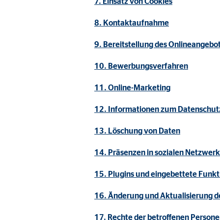
7. Einsatz von Cookies
Name:
_ga,
Anbieter:
Goog
8. Kontaktaufnahme
Zweck:
Erhe
9. Bereitstellung des Onlineangeb
Cookie Laufzeit:
bis 
10. Bewerbungsverfahren
11. Online-Marketing
Marketing Cookies
12. Informationen zum Datenschutz
Marketing Cookies werden eingesetzt, um personalis
Besucher über die Websites hinweg verfolgen.
13. Löschung von Daten
14. Präsenzen in sozialen Netzwer
Facebook Pixel | Empfänger: OVB, Facebook 
15. Plugins und eingebettete Funkt
Name:
_fbp
Anbieter:
Face
16. Änderung und Aktualisierung d
Zweck:
Verk
17. Rechte der betroffenen Person