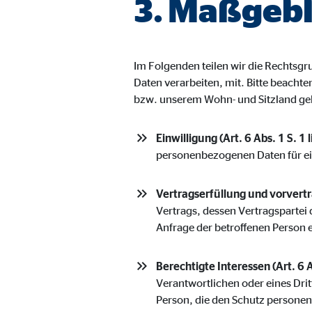
3. Maßgebl
Name:
jwpl
Anbieter:
Long
Zweck:
Einb
Im Folgenden teilen wir die Rechts
Cookie Laufzeit:
24 
Daten verarbeiten, mit. Bitte beacht
bzw. unserem Wohn- und Sitzland ge
ProvenExpert | Empfänger: OVB, Expert Sys
Einwilligung (Art. 6 Abs. 1 S. 1 
Name:
prov
personenbezogenen Daten für e
Anbieter:
Expe
Vertragserfüllung und vorvertra
Zweck:
Dars
Vertrags, dessen Vertragspartei 
Anfrage der betroffenen Person 
Cookie Laufzeit:
30 
Berechtigte Interessen (Art. 6 A
Vimeo
Verantwortlichen oder eines Drit
Person, die den Schutz persone
Name:
vime