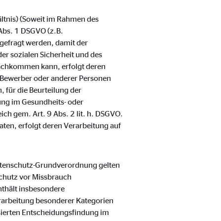
ältnis) (Soweit im Rahmen des
Abs. 1 DSGVO (z.B.
gefragt werden, damit der
er sozialen Sicherheit und des
nachkommen kann, erfolgt deren
er Bewerber oder anderer Personen
 für die Beurteilung der
lung im Gesundheits- oder
ch gem. Art. 9 Abs. 2 lit. h. DSGVO.
aten, erfolgt deren Verarbeitung auf
Datenschutz-Grundverordnung gelten
chutz vor Missbrauch
thält insbesondere
rarbeitung besonderer Kategorien
sierten Entscheidungsfindung im