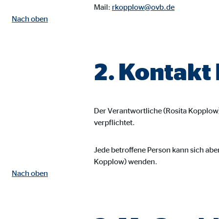
Mail:
rkopplow@ovb.de
Name:
goo
Nach oben
Anbieter:
Goog
Zweck:
Einb
2. Kontakt
Cookie Laufzeit:
24 
YouTube | Empfänger: OVB, Google Ireland L
Der Verantwortliche (Rosita Kopplow
Name:
you
verpflichtet.
Anbieter:
Goog
Jede betroffene Person kann sich abe
Zweck:
Einb
Kopplow) wenden.
Cookie Laufzeit:
24 
Nach oben
JW Player | Empfänger: OVB, Long Tail Ad Sol