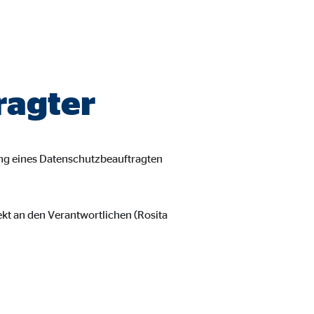
ragter
ng eines Datenschutzbeauftragten
kt an den Verantwortlichen (Rosita