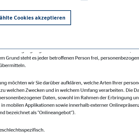
desspezifischen Datenschutzbestimmungen. Mittels dieser Dat
r Art, Umfang und Zweck der von uns erhobenen, genutzten und 
hlte Cookies akzeptieren
roffene Personen mittels dieser Datenschutzerklärung über die i
s für die Verarbeitung Verantwortlicher zahlreiche technische
losen Schutz der über diese Internetseite verarbeiteten persone
enübertragungen grundsätzlich Sicherheitslücken aufweisen, soda
m Grund steht es jeder betroffenen Person frei, personenbezogen
 übermitteln.
onen und sind für die einwandfreie Funktion der Website erforderlich. D
ung möchten wir Sie darüber aufklären, welche Arten Ihrer pers
r zu welchen Zwecken und in welchem Umfang verarbeiten. Die Dat
personenbezogener Daten, sowohl im Rahmen der Erbringung uns
in mobilen Applikationen sowie innerhalb externer Onlinepräsenz
d bezeichnet als "Onlineangebot“).
ypo_user
3 Association
eschlechtsspezifisch.
cherung von Benutzereinstellungen