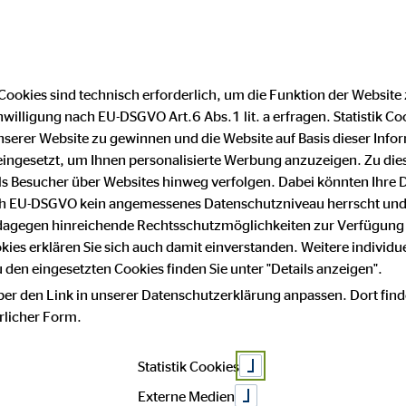
Cookies sind technisch erforderlich, um die Funktion der Website
nwilligung nach EU-DSGVO Art.6 Abs.1 lit. a erfragen. Statistik Co
schutz
serer Website zu gewinnen und die Website auf Basis dieser Infor
eingesetzt, um Ihnen personalisierte Werbung anzuzeigen. Zu di
 als Besucher über Websites hinweg verfolgen. Dabei könnten Ihre 
hutz
ach EU-DSGVO kein angemessenes Datenschutzniveau herrscht und
 dagegen hinreichende Rechtsschutzmöglichkeiten zur Verfügung 
okies erklären Sie sich auch damit einverstanden. Weitere individue
den eingesetzten Cookies finden Sie unter "Details anzeigen".
ber den Link in unserer Datenschutzerklärung anpassen. Dort find
sse an unserem Unternehmen. Datenschutz hat einen besonders hoh
hrlicher Form.
Statistik Cookies
Daten, beispielsweise des Namens, der Anschrift, E-Mail-Adress
m Einklang mit der Datenschutz-Grundverordnung und in Übereinst
Externe Medien