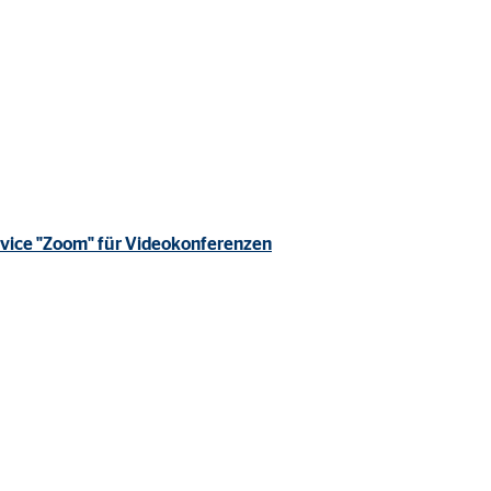
rvice "Zoom" für Videokonferenzen
ter übermittelt, die die