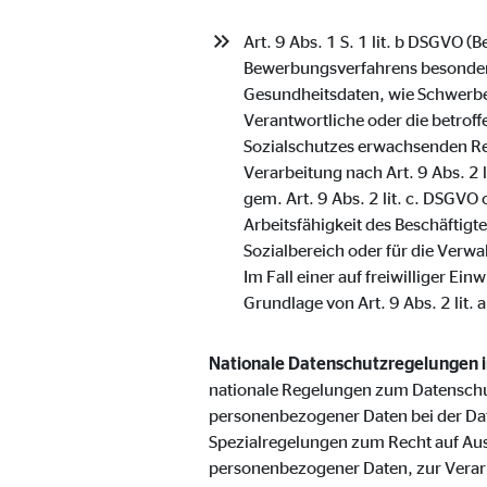
Anbieter:
Vime
Art. 9 Abs. 1 S. 1 lit. b DSGVO 
Zweck:
Einb
Bewerbungsverfahrens besondere
Gesundheitsdaten, wie Schwerbe
Cookie Laufzeit:
24 
Verantwortliche oder die betroff
Sozialschutzes erwachsenden Re
Verarbeitung nach Art. 9 Abs. 2 
gem. Art. 9 Abs. 2 lit. c. DSGVO
Arbeitsfähigkeit des Beschäftig
Sozialbereich oder für die Verwa
Im Fall einer auf freiwilliger E
Grundlage von Art. 9 Abs. 2 lit. 
Nationale Datenschutzregelungen 
nationale Regelungen zum Datenschu
personenbezogener Daten bei der Da
Spezialregelungen zum Recht auf Au
personenbezogener Daten, zur Verar