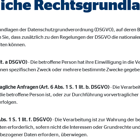
iche Rechtsgrundl
ayer
Tail Ad Solutions Inc.
inden von Videos
grundlagen der Datenschutzgrundverordnung (DSGVO), auf deren B
Monate
en Sie, dass zusätzlich zu den Regelungen der DSGVO die nationa
lten können.
tems AG
lit. a DSGVO)
- Die betroffene Person hat ihre Einwilligung in die 
enexpert
inen spezifischen Zweck oder mehrere bestimmte Zwecke gegebe
rt Systems AG
gliche Anfragen (Art. 6 Abs. 1 S. 1 lit. b. DSGVO)
- Die Verarbeit
tellung des Bewertungssiegel
die betroffene Person ist, oder zur Durchführung vorvertragliche
erfolgen.
Tage
bs. 1 S. 1 lit. f. DSGVO)
- Die Verarbeitung ist zur Wahrung der b
ten erforderlich, sofern nicht die Interessen oder Grundrechte un
nbezogener Daten erfordern, überwiegen.
oplayer