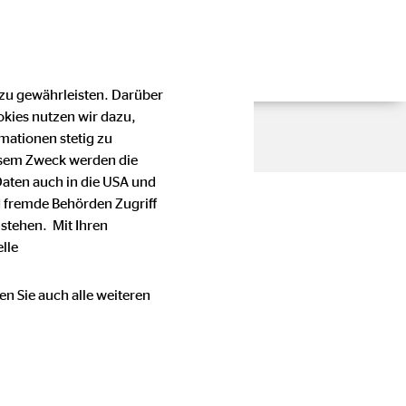
 zu gewährleisten. Darüber
okies nutzen wir dazu,
mationen stetig zu
esem Zweck werden die
Daten auch in die USA und
 fremde Behörden Zugriff
stehen. Mit Ihren
lle
en Sie auch alle weiteren
en Stellenwert bei der OVB
e oder Telefonnummer einer
immung mit den für die OVB