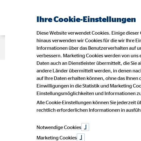
Ihre Cookie-Einstellungen
Diese Website verwendet Cookies. Einige dieser 
hinaus verwenden wir Cookies für die wir Ihre Ei
Beraterseite
Impressum
Daten
Informationen über das Benutzerverhalten auf un
verbessern. Marketing Cookies werden von uns 
Daten auch an Dienstleister übermittelt, die Sie
Datensc
andere Länder übermittelt werden, in denen n
auf Ihre Daten erhalten können, ohne das Ihnen
Einwilligungen in die Statistik und Marketing Co
Einstellungsmöglichkeiten und Informationen zu 
Alle Cookie-Einstellungen können Sie jederzeit ü
Wir freuen uns sehr über Ihr Intere
rechtlich erforderlichen Informationen in ausfü
Vermögensberatung AG.
Notwendige Cookies
Die Verarbeitung personenbezogener 
betroffenen Person, erfolgt stets i
Marketing Cookies