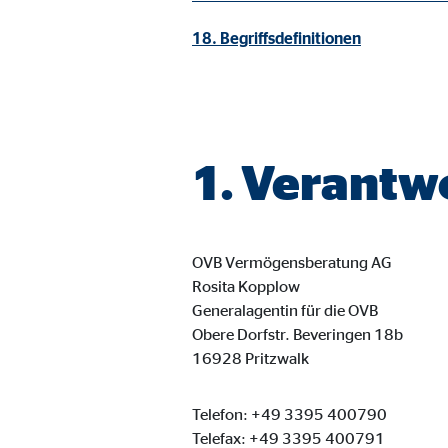
Cookie Laufzeit:
3 M
18. Begriffsdefinitionen
Adform | Empfänger: OVB, Adform A/S
Name:
uid,
Anbieter:
Adf
1. Verantw
Zweck:
ad 
Cookie Laufzeit:
2 M
OVB Vermögensberatung AG
Rosita Kopplow
Generalagentin für die OVB
Externe Medien
Obere Dorfstr. Beveringen 18b
Inhalte von Video- und Kartenplattformen werden b
16928 Pritzwalk
willigen Sie auch in die mögliche Übermittlung Ihre
Telefon: +49 3395 400790
Google Maps | Empfänger: OVB, Google Irela
Telefax: +49 3395 400791