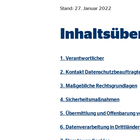
Cookie Laufzeit:
Brow
Stand: 27. Januar 2022
Einverständnis Cookie | Empfänger: OVB
Inhaltsübe
Name:
cook
Anbieter:
min
1. Verantwortlicher
Zweck:
Spei
2. Kontakt Datenschutzbeauftragt
Cookie Laufzeit:
1 Ja
3. Maßgebliche Rechtsgrundlagen
Statistik Cookies
4. Sicherheitsmaßnahmen
Statistik Cookies erfassen Informationen anonym. D
5. Übermittlung und Offenbarung 
6. Datenverarbeitung in Drittlände
Google Analytics | Empfänger: OVB, Google I