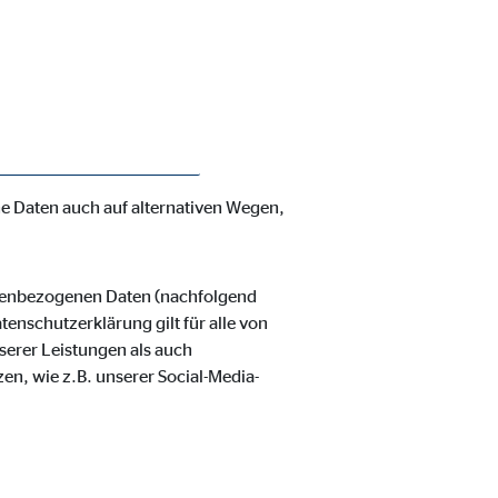
enschutzerklärung möchte unser
verarbeiteten personenbezogenen
hnen zustehenden Rechte aufgeklärt.
 und organisatorische Maßnahmen
nbezogenen Daten sicherzustellen.
ss ein absoluter Schutz nicht
e Daten auch auf alternativen Wegen,
ie Deaktivierung kann die
onenbezogenen Daten (nachfolgend
enschutzerklärung gilt für alle von
erer Leistungen als auch
en, wie z.B. unserer Social-Media-