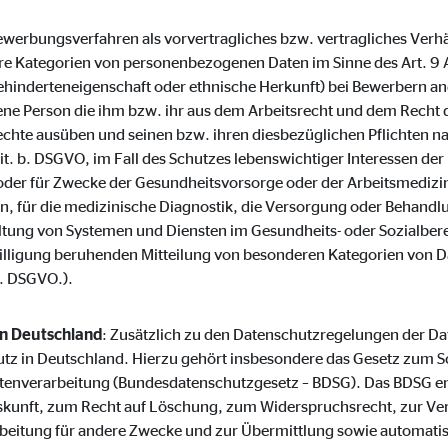
o.com, Inc.
(Bewerbungsverfahren als vorvertragliches bzw. vertragliches Verh
inden von Videos
 Kategorien von personenbezogenen Daten im Sinne des Art. 9 
hinderteneigenschaft oder ethnische Herkunft) bei Bewerbern an
Monate
ene Person die ihm bzw. ihr aus dem Arbeitsrecht und dem Recht d
chte ausüben und seinen bzw. ihren diesbezüglichen Pflichten 
lit. b. DSGVO, im Fall des Schutzes lebenswichtiger Interessen d
 oder für Zwecke der Gesundheitsvorsorge oder der Arbeitsmedizin,
ten, für die medizinische Diagnostik, die Versorgung oder Behand
ltung von Systemen und Diensten im Gesundheits- oder Sozialberei
inwilligung beruhenden Mitteilung von besonderen Kategorien von D
a. DSGVO.).
in Deutschland
: Zusätzlich zu den Datenschutzregelungen der 
tz in Deutschland. Hierzu gehört insbesondere das Gesetz zum S
tenverarbeitung (Bundesdatenschutzgesetz – BDSG). Das BDSG en
skunft, zum Recht auf Löschung, zum Widerspruchsrecht, zur Ve
beitung für andere Zwecke und zur Übermittlung sowie automati