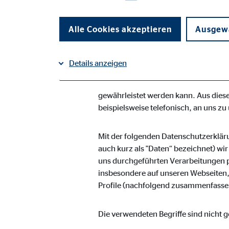
Vermögensberatung AG geltenden lan
Unternehmen die Öffentlichkeit übe
Alle Cookies akzeptieren
Ausgewä
Daten informieren. Ferner werden bet
Die OVB Vermögensberatung AG hat al
Details anzeigen
umgesetzt, um einen möglichst lücken
Dennoch können internetbasierte Dat
Impressum
gewährleistet werden kann. Aus diese
Datenschutz
|
Notwendige Cookies
beispielsweise telefonisch, an uns zu
Notwendige Cookies ermöglichen grundlegende Funkti
Funktion der Webseite einschränken.
Mit der folgenden Datenschutzerklär
auch kurz als "Daten“ bezeichnet) wi
uns durchgeführten Verarbeitungen 
Benutzereinstellungen | Empfänger: OVB
insbesondere auf unseren Webseiten, 
Name:
Profile (nachfolgend zusammenfassen
fe_t
Anbieter:
TYPO
Die verwendeten Begriffe sind nicht g
Zweck:
Spei