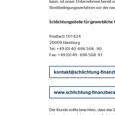
kann, ist unser Unternehmen bereit u
Name:
goo
Streitbeilegungsverfahren vor der n
Anbieter:
Goog
Schlichtungsstelle für gewerbliche
Zweck:
Einb
Cookie Laufzeit:
24 
Postfach 101424
20009 Hamburg
Tel: +49 (0) 40 -696 508 - 90
YouTube | Empfänger: OVB, Google Ireland L
Fax: +49 (0) 40 - 696 508 -91
Name:
you
Anbieter:
Goog
kontakt@schlichtung-finanz
Zweck:
Einb
Cookie Laufzeit:
24 
www.schlichtung-finanzber
JW Player | Empfänger: OVB, Long Tail Ad Sol
Der Kunde sollte beachten, dass das