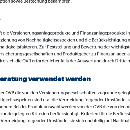
ption sowie Bestechung bekämpfen.
o.com, Inc.
inden von Videos
e
Monate
t die Versicherungsanlageprodukte und Finanzanlageprodukte i
ziehung von Nachhaltigkeitsaspekten und die Berücksichtigung 
altigkeitsfaktoren. Zur Feststellung und Bewertung der wichtigst
rsicherungsgesellschaften und Produktgeber zu Finanzanlagen a
ird sich die OVB erforderlichenfalls der Auswertung durch Dritte 
r Beratung verwendet werden
r OVB die von den Versicherungsgesellschaften zugrunde gelegten
tigkeitsaspekten sind u.a. die Vermeidung folgender Umstände, sie
önnen: Bei der Produktauswahl werden von der OVB die von den V
nde gelegten Kriterien berücksichtigt. Kriterien für die Berücks
e Vermeidung folgender Umstände, sie sich nachteilig auf Nachha