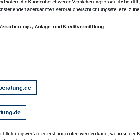
nd sofern die Kundenbeschwerde Versicherungsprodukte betrifft, 
gle_maps
achstehenden anerkannten Verbraucherschlichtungsstelle teilzun
le Ireland Ltd.
 Versicherungs-, Anlage- und Kreditvermittlung
inden von interaktiven Google Karten
Monate
td.
tube
le Ireland Ltd.
beratung.de
inden von Videos
Monate
atung.de
utions Inc.
 Schlichtungsverfahren erst angerufen werden kann, wenn seiner