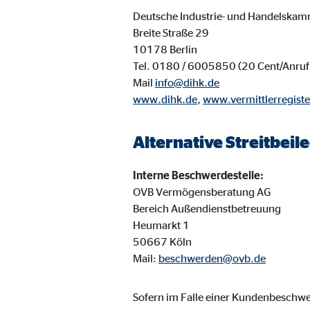
Cookie Laufzeit:
3 M
Deutsche Industrie- und Handelskam
Breite Straße 29
10178 Berlin
Adform | Empfänger: OVB, Adform A/S
Tel. 0180 / 6005850 (20 Cent/Anruf 
Mail
info@dihk.de
Name:
uid,
www.dihk.de
,
www.vermittlerregiste
Anbieter:
Adf
Zweck:
ad 
Alternative Streitbei
Cookie Laufzeit:
2 M
Interne Beschwerdestelle:
OVB Vermögensberatung AG
Bereich Außendienstbetreuung
Externe Medien
Heumarkt 1
Inhalte von Video- und Kartenplattformen werden b
50667 Köln
willigen Sie auch in die mögliche Übermittlung Ihre
Mail:
beschwerden@ovb.de
Google Maps | Empfänger: OVB, Google Irela
Sofern im Falle einer Kundenbesch