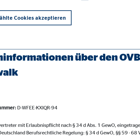
hlte Cookies akzeptieren
erater/pritzwalk-rainer-hanisch.html
informationen über den OVB 
walk
onen und sind für die einwandfreie Funktion der Website erforderlich. D
nummer:
D-WFEE-KXIQR-94
ypo_user
3 Association
ertreter mit Erlaubnispflicht nach § 34 d Abs. 1 GewO, eingetrage
eutschland Berufsrechtliche Regelung: § 34 d GewO, §§ 59 - 6
cherung von Benutzereinstellungen