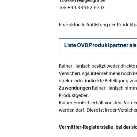
16909 Heiligengrabe
Name:
_ga,
Tel: +49 33962 67-0
Anbieter:
Goog
Eine aktuelle Auflistung der Produkt
Zweck:
Erhe
Cookie Laufzeit:
bis 
Liste OVB Produktpartner als
Marketing Cookies
Rainer Hanisch besitzt weder direkte
Marketing Cookies werden eingesetzt, um personalis
Versicherungsunternehmens noch be
Besucher über die Websites hinweg verfolgen.
direkte oder indirekte Beteiligung v
Zuwendungen
Rainer Hanisch nimmt
Produktgeber.
Facebook Pixel | Empfänger: OVB, Facebook 
Rainer Hanisch erhält von den Partne
Name:
_fbp
werden darf. Diese ist in der Versich
Anbieter:
Face
Vermittler-Registerstelle, bei der s
Zweck:
Verk