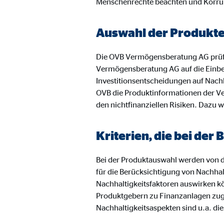
Menschenrechte beachten und Korru
Anbieter:
Vime
Zweck:
Einb
Auswahl der Produkt
Cookie Laufzeit:
24 
Die OVB Vermögensberatung AG prüf
Vermögensberatung AG auf die Einbe
Investitionsentscheidungen auf Nachh
OVB die Produktinformationen der Ve
den nichtfinanziellen Risiken. Dazu w
Kriterien, die bei de
Bei der Produktauswahl werden von de
für die Berücksichtigung von Nachhal
Nachhaltigkeitsfaktoren auswirken k
Produktgebern zu Finanzanlagen zugru
Nachhaltigkeitsaspekten sind u.a. di