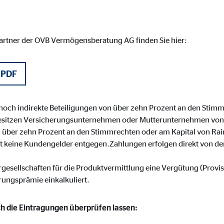
 _gat_UA-41411249-1, _gid
le Ireland Ltd.
partner der OVB Vermögensberatung AG finden Sie hier:
bung von Statistiken zur Website-Nutzung
zu 14 Monate
 PDF
 noch indirekte Beteiligungen von über zehn Prozent an den Stimm
ierte Werbung anzuzeigen. Zu diesem Zweck werden die Daten an Drittanbie
sitzen Versicherungsunternehmen oder Mutterunternehmen von
on über zehn Prozent an den Stimmrechten oder am Kapital von Ra
 keine Kundengelder entgegen.Zahlungen erfolgen direkt von den
Ireland Ltd.
rgesellschaften für die Produktvermittlung eine Vergütung (Provi
erungsprämie einkalkuliert.
book Ireland Ltd.
ich die Eintragungen überprüfen lassen:
nüpfung mit Benutzerprofilen