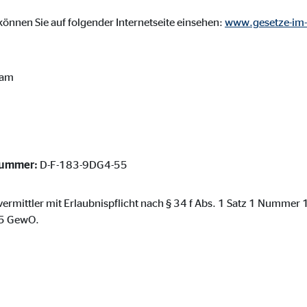
ser-Sitzung
önnen Sie auf folgender Internetseite einsehen:
www.gesetze-im-
dam
ie_consent_v2
dshape
chern Ihrer Einwilligungen
hr
nummer:
D-F-183-9DG4-55
vermittler mit Erlaubnispflicht nach § 34 f Abs. 1 Satz 1 Nummer
. 5 GewO.
iese Informationen helfen uns zu verstehen, wie unsere Besucher unsere W
reland Ltd.