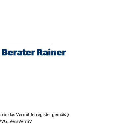
Berater Rainer
ie Deaktivierung kann die
n in das Vermittlerregister gemäß §
8 VVG, VersVermV