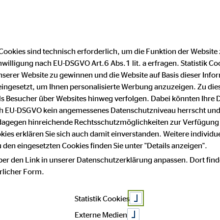
Cookies sind technisch erforderlich, um die Funktion der Website
nwilligung nach EU-DSGVO Art.6 Abs.1 lit. a erfragen. Statistik Co
Impressum
Datenschutz
serer Website zu gewinnen und die Website auf Basis dieser Infor
eingesetzt, um Ihnen personalisierte Werbung anzuzeigen. Zu di
 als Besucher über Websites hinweg verfolgen. Dabei könnten Ihre 
m
ach EU-DSGVO kein angemessenes Datenschutzniveau herrscht und
 dagegen hinreichende Rechtsschutzmöglichkeiten zur Verfügung 
okies erklären Sie sich auch damit einverstanden. Weitere individue
den eingesetzten Cookies finden Sie unter "Details anzeigen".
 von:
ber den Link in unserer Datenschutzerklärung anpassen. Dort find
hrlicher Form.
ensberatung AG
Statistik Cookies
Externe Medien