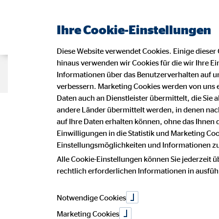
Ihre Cookie-Einstellungen
Diese Website verwendet Cookies. Einige dieser 
hinaus verwenden wir Cookies für die wir Ihre Ei
Beraterseite
Karriere bei OVB
Informationen über das Benutzerverhalten auf un
verbessern. Marketing Cookies werden von uns 
Daten auch an Dienstleister übermittelt, die Sie
Impressu
andere Länder übermittelt werden, in denen n
auf Ihre Daten erhalten können, ohne das Ihnen
Einwilligungen in die Statistik und Marketing Co
Einstellungsmöglichkeiten und Informationen zu 
Dieser Internetauftritt ist ein Angebot
Alle Cookie-Einstellungen können Sie jederzeit ü
Rainer Hanisch
rechtlich erforderlichen Informationen in ausfü
Bezirksdirektor für die OVB Vermög
Marktstr. 8 Eing.Roßstr.39c
16928 Pritzwalk
Notwendige Cookies
Marketing Cookies