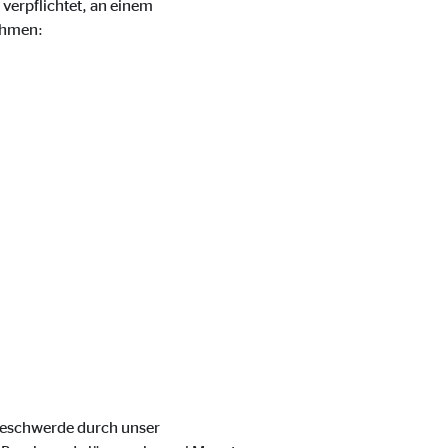
verpflichtet, an einem
ehmen:
 Beschwerde durch unser