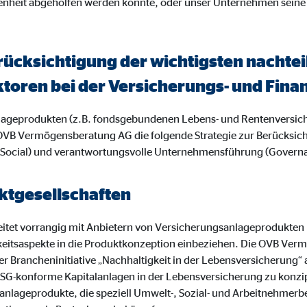
enheit abgeholfen werden konnte, oder unser Unternehmen seine
ayer
Tail Ad Solutions Inc.
inden von Videos
rücksichtigung der wichtigsten nacht
Monate
ktoren bei der Versicherungs- und Fi
nlageprodukten (z.B. fondsgebundenen Lebens- und Rentenversic
tems AG
OVB Vermögensberatung AG die folgende Strategie zur Berücksic
enexpert
 (Social) und verantwortungsvolle Unternehmensführung (Govern
rt Systems AG
tgesellschaften
tellung des Bewertungssiegel
Tage
tet vorrangig mit Anbietern von Versicherungsanlageprodukten
keitsaspekte in die Produktkonzeption einbeziehen. Die OVB Ve
r Brancheninitiative „Nachhaltigkeit in der Lebensversicherung“
 es, ESG-konforme Kapitalanlagen in der Lebensversicherung zu konz
anlageprodukte, die speziell Umwelt-, Sozial- und Arbeitnehmerb
oplayer