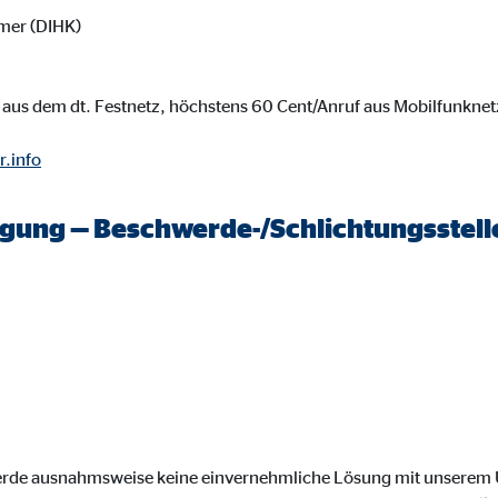
onate
mer (DIHK)
aus dem dt. Festnetz, höchstens 60 Cent/Anruf aus Mobilfunknet
 C
r.info
orm A/S
campaign
legung — Beschwerde-/Schlichtungsstell
onate
eim Besuch unserer Webseite standardmäßig blockiert. Durch das Akzepti
r Daten an Dienste in datenschutzrechtlich sogenannten Drittländern durch 
nd Ltd.
werde ausnahmsweise keine einvernehmliche Lösung mit unsere