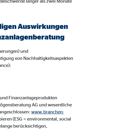
 Beschwerde länger als zwei Monate
eiligen Auswirkungen
nanzanlagenberatung
herungen) und
htigung von Nachhaltigkeitsaspekten
ance):
 und Finanzanlageprodukten
rmögensberatung AG und wesentliche
 angeschlossen:
www.branchen-
ipieren (ESG = environmental, social
elange berücksichtigen,