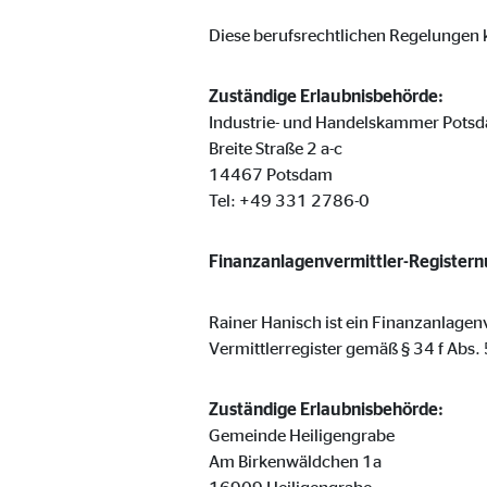
Cookie Laufzeit:
Brow
Diese berufsrechtlichen Regelungen k
Einverständnis Cookie | Empfänger: OVB
Zuständige Erlaubnisbehörde:
Industrie- und Handelskammer Pots
Name:
cook
Breite Straße 2 a-c
14467 Potsdam
Anbieter:
min
Tel: +49 331 2786-0
Zweck:
Spei
Cookie Laufzeit:
1 Ja
Finanzanlagenvermittler-Register
Rainer Hanisch ist ein Finanzanlagen
Statistik Cookies
Vermittlerregister gemäß § 34 f Abs
Statistik Cookies erfassen Informationen anonym. D
Zuständige Erlaubnisbehörde:
Gemeinde Heiligengrabe
Google Analytics | Empfänger: OVB, Google I
Am Birkenwäldchen 1a