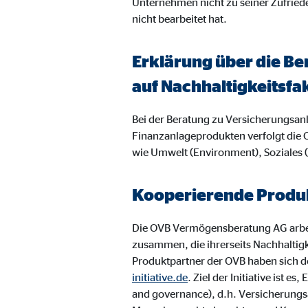
Unternehmen nicht zu seiner Zufried
Name:
jwpl
nicht bearbeitet hat.
Anbieter:
Long
Zweck:
Einb
Erklärung über die Be
Cookie Laufzeit:
24 
auf Nachhaltigkeitsfa
Bei der Beratung zu Versicherungsa
ProvenExpert | Empfänger: OVB, Expert Sys
Finanzanlageprodukten verfolgt die 
Name:
prov
wie Umwelt (Environment), Soziales
Anbieter:
Expe
Kooperierende Produk
Zweck:
Dars
Cookie Laufzeit:
30 
Die OVB Vermögensberatung AG arbei
zusammen, die ihrerseits Nachhaltig
Produktpartner der OVB haben sich de
Vimeo
initiative.de
. Ziel der Initiative ist
and governance), d.h. Versicherungs
Name:
vime