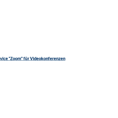
rvice "Zoom" für Videokonferenzen
ter übermittelt, die die