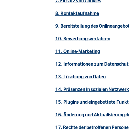
7. Einsatz von Cookies
Name:
_ga,
Anbieter:
Goog
8. Kontaktaufnahme
Zweck:
Erhe
9. Bereitstellung des Onlineangeb
Cookie Laufzeit:
bis 
10. Bewerbungsverfahren
11. Online-Marketing
Marketing Cookies
12. Informationen zum Datenschutz
Marketing Cookies werden eingesetzt, um personalis
Besucher über die Websites hinweg verfolgen.
13. Löschung von Daten
14. Präsenzen in sozialen Netzwer
Facebook Pixel | Empfänger: OVB, Facebook 
15. Plugins und eingebettete Funkt
Name:
_fbp
Anbieter:
Face
16. Änderung und Aktualisierung d
Zweck:
Verk
17. Rechte der betroffenen Person