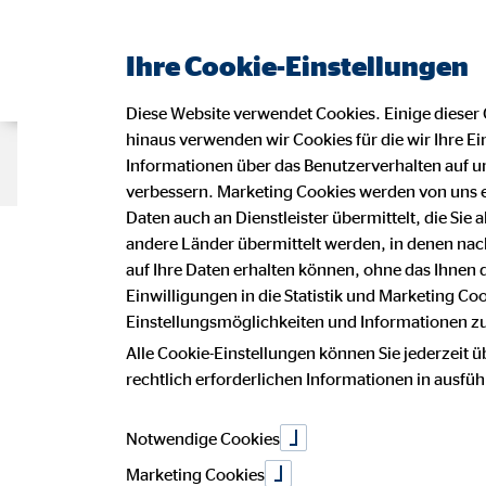
Ihre Cookie-Einstellungen
Diese Website verwendet Cookies. Einige dieser 
hinaus verwenden wir Cookies für die wir Ihre Ei
Beraterseite
Karriere bei OVB
Informationen über das Benutzerverhalten auf un
verbessern. Marketing Cookies werden von uns 
Daten auch an Dienstleister übermittelt, die Sie
Datensc
andere Länder übermittelt werden, in denen n
auf Ihre Daten erhalten können, ohne das Ihnen
Einwilligungen in die Statistik und Marketing Co
Einstellungsmöglichkeiten und Informationen zu 
Alle Cookie-Einstellungen können Sie jederzeit ü
Wir freuen uns sehr über Ihr Intere
rechtlich erforderlichen Informationen in ausfü
Vermögensberatung AG.
Notwendige Cookies
Die Verarbeitung personenbezogener 
betroffenen Person, erfolgt stets i
Marketing Cookies