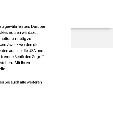
 zu gewährleisten. Darüber
okies nutzen wir dazu,
mationen stetig zu
esem Zweck werden die
Daten auch in die USA und
 fremde Behörden Zugriff
stehen. Mit Ihren
lle
en Sie auch alle weiteren
en Stellenwert bei der OVB
e oder Telefonnummer einer
immung mit den für die OVB