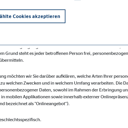
desspezifischen Datenschutzbestimmungen. Mittels dieser Dat
r Art, Umfang und Zweck der von uns erhobenen, genutzten und 
hlte Cookies akzeptieren
roffene Personen mittels dieser Datenschutzerklärung über die i
s für die Verarbeitung Verantwortlicher zahlreiche technische
losen Schutz der über diese Internetseite verarbeiteten persone
enübertragungen grundsätzlich Sicherheitslücken aufweisen, soda
m Grund steht es jeder betroffenen Person frei, personenbezogen
 übermitteln.
onen und sind für die einwandfreie Funktion der Website erforderlich. D
ung möchten wir Sie darüber aufklären, welche Arten Ihrer pers
r zu welchen Zwecken und in welchem Umfang verarbeiten. Die Dat
personenbezogener Daten, sowohl im Rahmen der Erbringung uns
in mobilen Applikationen sowie innerhalb externer Onlinepräsenz
d bezeichnet als "Onlineangebot“).
ypo_user
3 Association
eschlechtsspezifisch.
cherung von Benutzereinstellungen