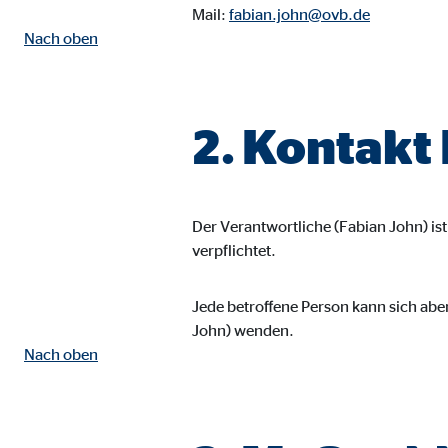
Mail:
fabian.john@ovb.de
Name:
goo
Nach oben
Anbieter:
Goog
Zweck:
Einb
2. Kontakt
Cookie Laufzeit:
24 
YouTube | Empfänger: OVB, Google Ireland L
Der Verantwortliche (Fabian John) i
Name:
you
verpflichtet.
Anbieter:
Goog
Jede betroffene Person kann sich abe
Zweck:
Einb
John) wenden.
Cookie Laufzeit:
24 
Nach oben
JW Player | Empfänger: OVB, Long Tail Ad Sol