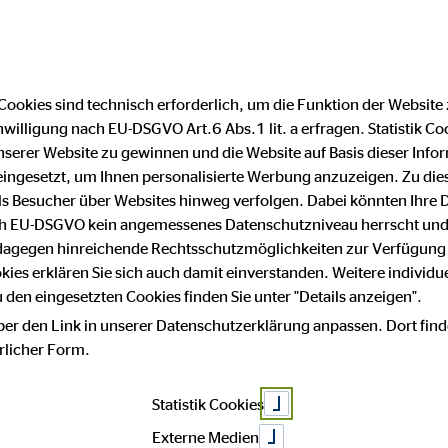
Cookies sind technisch erforderlich, um die Funktion der Website
nwilligung nach EU-DSGVO Art.6 Abs.1 lit. a erfragen. Statistik Co
Impressum
Datenschutz
serer Website zu gewinnen und die Website auf Basis dieser Infor
eingesetzt, um Ihnen personalisierte Werbung anzuzeigen. Zu di
 als Besucher über Websites hinweg verfolgen. Dabei könnten Ihre 
hutz
ach EU-DSGVO kein angemessenes Datenschutzniveau herrscht und
 dagegen hinreichende Rechtsschutzmöglichkeiten zur Verfügung 
okies erklären Sie sich auch damit einverstanden. Weitere individue
den eingesetzten Cookies finden Sie unter "Details anzeigen".
ber den Link in unserer Datenschutzerklärung anpassen. Dort find
sse an unserem Unternehmen. Datenschutz hat einen besonders hoh
hrlicher Form.
Statistik Cookies
Daten, beispielsweise des Namens, der Anschrift, E-Mail-Adress
m Einklang mit der Datenschutz-Grundverordnung und in Übereinst
Externe Medien