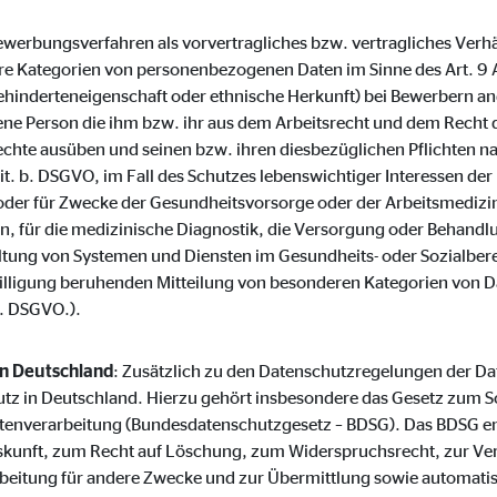
o.com, Inc.
(Bewerbungsverfahren als vorvertragliches bzw. vertragliches Verh
inden von Videos
 Kategorien von personenbezogenen Daten im Sinne des Art. 9 
hinderteneigenschaft oder ethnische Herkunft) bei Bewerbern an
Monate
ene Person die ihm bzw. ihr aus dem Arbeitsrecht und dem Recht d
chte ausüben und seinen bzw. ihren diesbezüglichen Pflichten 
lit. b. DSGVO, im Fall des Schutzes lebenswichtiger Interessen d
 oder für Zwecke der Gesundheitsvorsorge oder der Arbeitsmedizin,
ten, für die medizinische Diagnostik, die Versorgung oder Behand
ltung von Systemen und Diensten im Gesundheits- oder Sozialberei
inwilligung beruhenden Mitteilung von besonderen Kategorien von D
a. DSGVO.).
in Deutschland
: Zusätzlich zu den Datenschutzregelungen der 
tz in Deutschland. Hierzu gehört insbesondere das Gesetz zum S
tenverarbeitung (Bundesdatenschutzgesetz – BDSG). Das BDSG en
skunft, zum Recht auf Löschung, zum Widerspruchsrecht, zur Ve
beitung für andere Zwecke und zur Übermittlung sowie automati