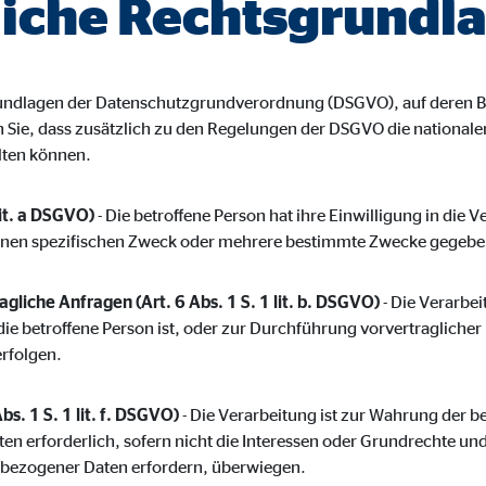
iche Rechtsgrundl
ayer
Tail Ad Solutions Inc.
inden von Videos
grundlagen der Datenschutzgrundverordnung (DSGVO), auf deren B
Monate
en Sie, dass zusätzlich zu den Regelungen der DSGVO die nationa
lten können.
tems AG
lit. a DSGVO)
- Die betroffene Person hat ihre Einwilligung in die 
enexpert
inen spezifischen Zweck oder mehrere bestimmte Zwecke gegebe
rt Systems AG
gliche Anfragen (Art. 6 Abs. 1 S. 1 lit. b. DSGVO)
- Die Verarbeit
tellung des Bewertungssiegel
die betroffene Person ist, oder zur Durchführung vorvertragliche
erfolgen.
Tage
bs. 1 S. 1 lit. f. DSGVO)
- Die Verarbeitung ist zur Wahrung der b
ten erforderlich, sofern nicht die Interessen oder Grundrechte un
nbezogener Daten erfordern, überwiegen.
oplayer