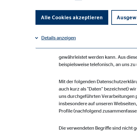
Vermögensberatung AG geltenden lan
Unternehmen die Öffentlichkeit übe
Alle Cookies akzeptieren
Ausgewä
Daten informieren. Ferner werden bet
Die OVB Vermögensberatung AG hat al
Details anzeigen
umgesetzt, um einen möglichst lücken
Dennoch können internetbasierte Dat
Impressum
gewährleistet werden kann. Aus diese
Datenschutz
|
Notwendige Cookies
beispielsweise telefonisch, an uns zu
Notwendige Cookies ermöglichen grundlegende Funkti
Funktion der Webseite einschränken.
Mit der folgenden Datenschutzerklär
auch kurz als "Daten“ bezeichnet) wi
uns durchgeführten Verarbeitungen 
Benutzereinstellungen | Empfänger: OVB
insbesondere auf unseren Webseiten, 
Name:
Profile (nachfolgend zusammenfassen
fe_t
Anbieter:
TYPO
Die verwendeten Begriffe sind nicht g
Zweck:
Spei