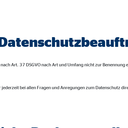
gle_maps
le Ireland Ltd.
inden von interaktiven Google Karten
 Datenschutzbeauft
Monate
td.
st nach Art. 37 DSGVO nach Art und Umfang nicht zur Benennung 
tube
le Ireland Ltd.
r jederzeit bei allen Fragen und Anregungen zum Datenschutz dir
inden von Videos
Monate
utions Inc.