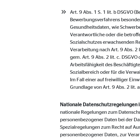
Anbieter:
Vime
Art. 9 Abs. 1 S. 1 lit. b DSGVO 
Zweck:
Einb
Bewerbungsverfahrens besondere
Gesundheitsdaten, wie Schwerbe
Cookie Laufzeit:
24 
Verantwortliche oder die betroff
Sozialschutzes erwachsenden Re
Verarbeitung nach Art. 9 Abs. 2 
gem. Art. 9 Abs. 2 lit. c. DSGVO
Arbeitsfähigkeit des Beschäftig
Sozialbereich oder für die Verwa
Im Fall einer auf freiwilliger E
Grundlage von Art. 9 Abs. 2 lit. 
Nationale Datenschutzregelungen 
nationale Regelungen zum Datenschu
personenbezogener Daten bei der Da
Spezialregelungen zum Recht auf Au
personenbezogener Daten, zur Verar