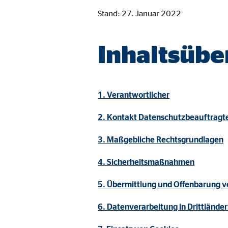
Cookie Laufzeit:
Brow
Stand: 27. Januar 2022
Einverständnis Cookie | Empfänger: OVB
Inhaltsübe
Name:
cook
Anbieter:
min
1. Verantwortlicher
Zweck:
Spei
2. Kontakt Datenschutzbeauftragt
Cookie Laufzeit:
1 Ja
3. Maßgebliche Rechtsgrundlagen
Statistik Cookies
4. Sicherheitsmaßnahmen
Statistik Cookies erfassen Informationen anonym. D
5. Übermittlung und Offenbarung 
6. Datenverarbeitung in Drittlände
Google Analytics | Empfänger: OVB, Google I