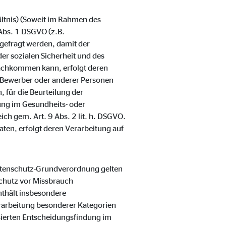
ältnis) (Soweit im Rahmen des
Abs. 1 DSGVO (z.B.
gefragt werden, damit der
er sozialen Sicherheit und des
nachkommen kann, erfolgt deren
er Bewerber oder anderer Personen
 für die Beurteilung der
lung im Gesundheits- oder
ch gem. Art. 9 Abs. 2 lit. h. DSGVO.
aten, erfolgt deren Verarbeitung auf
Datenschutz-Grundverordnung gelten
chutz vor Missbrauch
thält insbesondere
rarbeitung besonderer Kategorien
sierten Entscheidungsfindung im