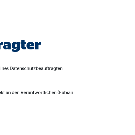
ragter
eines Datenschutzbeauftragten
ekt an den Verantwortlichen (Fabian