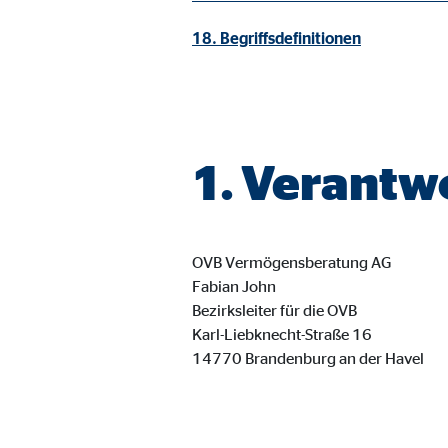
Cookie Laufzeit:
3 M
18. Begriffsdefinitionen
Adform | Empfänger: OVB, Adform A/S
Name:
uid,
Anbieter:
Adf
1. Verantw
Zweck:
ad 
Cookie Laufzeit:
2 M
OVB Vermögensberatung AG
Fabian John
Bezirksleiter für die OVB
Externe Medien
Karl-Liebknecht-Straße 16
Inhalte von Video- und Kartenplattformen werden b
14770 Brandenburg an der Havel
willigen Sie auch in die mögliche Übermittlung Ihre
Google Maps | Empfänger: OVB, Google Irela