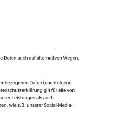
enschutzerklärung möchte unser
verarbeiteten personenbezogenen
hnen zustehenden Rechte aufgeklärt.
 und organisatorische Maßnahmen
nbezogenen Daten sicherzustellen.
ss ein absoluter Schutz nicht
e Daten auch auf alternativen Wegen,
ie Deaktivierung kann die
onenbezogenen Daten (nachfolgend
enschutzerklärung gilt für alle von
erer Leistungen als auch
en, wie z.B. unserer Social-Media-