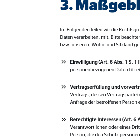
3. Maßgebl
Name:
jwpl
Anbieter:
Long
Zweck:
Einb
Im Folgenden teilen wir die Rechts
Cookie Laufzeit:
24 
Daten verarbeiten, mit. Bitte beacht
bzw. unserem Wohn- und Sitzland ge
ProvenExpert | Empfänger: OVB, Expert Sys
Einwilligung (Art. 6 Abs. 1 S. 1 
Name:
prov
personenbezogenen Daten für e
Anbieter:
Expe
Vertragserfüllung und vorvertra
Zweck:
Dars
Vertrags, dessen Vertragspartei 
Anfrage der betroffenen Person 
Cookie Laufzeit:
30 
Berechtigte Interessen (Art. 6 A
Vimeo
Verantwortlichen oder eines Drit
Person, die den Schutz persone
Name:
vime