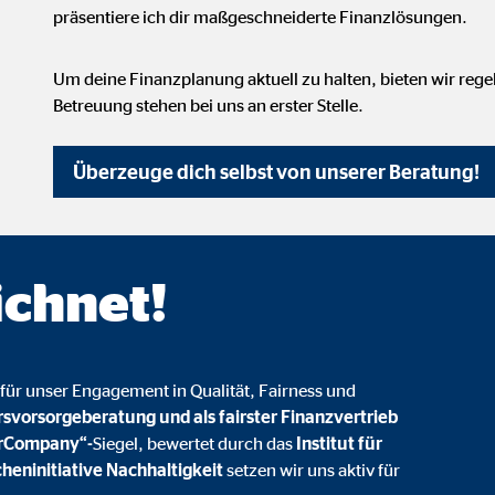
präsentiere ich dir maßgeschneiderte Finanzlösungen.
onate
Um deine Finanzplanung aktuell zu halten, bieten wir reg
Betreuung stehen bei uns an erster Stelle.
 C
Überzeuge dich selbst von unserer Beratung!
orm A/S
campaign
onate
ichnet!
eim Besuch unserer Webseite standardmäßig blockiert. Durch das Akzepti
für unser Engagement in Qualität, Fairness und
r Daten an Dienste in datenschutzrechtlich sogenannten Drittländern durch 
rsvorsorgeberatung und als fairster Finanzvertrieb
irCompany“-
Siegel, bewertet durch das
Institut für
heninitiative Nachhaltigkeit
setzen wir uns aktiv für
nd Ltd.