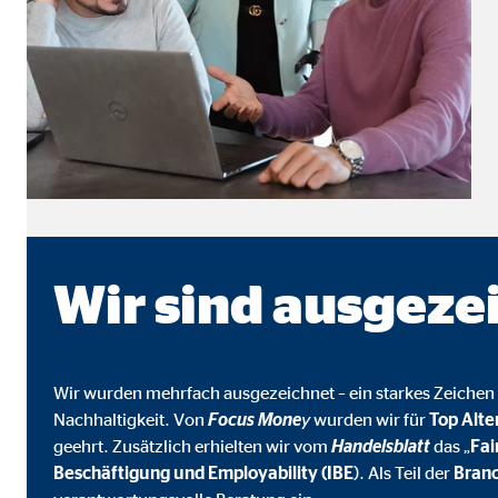
Cookie Laufzeit:
3 M
Adform | Empfänger: OVB, Adform A/S
Name:
uid,
Anbieter:
Adf
Zweck:
ad 
Cookie Laufzeit:
2 M
Wir sind ausgeze
Externe Medien
Inhalte von Video- und Kartenplattformen werden b
Wir wurden mehrfach ausgezeichnet – ein starkes Zeichen 
willigen Sie auch in die mögliche Übermittlung Ihre
Nachhaltigkeit. Von
Focus Mone
y
wurden wir für
Top Alte
geehrt. Zusätzlich erhielten wir vom
Handelsblatt
das „
Fa
Beschäftigung und Employability (IBE
). Als Teil der
Branc
Google Maps | Empfänger: OVB, Google Irela