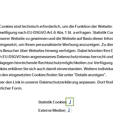
Cookies sind technisch erforderlich, um die Funktion der Website
nwilligung nach EU-DSGVO Art.6 Abs.1 lit. a erfragen. Statistik Co
atenschutz
Impressum
serer Website zu gewinnen und die Website auf Basis dieser Infor
eingesetzt, um Ihnen personalisierte Werbung anzuzeigen. Zu di
 als Besucher über Websites hinweg verfolgen. Dabei könnten Ihre 
ach EU-DSGVO kein angemessenes Datenschutzniveau herrscht und
Zaretzky C
 dagegen hinreichende Rechtsschutzmöglichkeiten zur Verfügung 
okies erklären Sie sich auch damit einverstanden. Weitere individue
den eingesetzten Cookies finden Sie unter "Details anzeigen".
ber den Link in unserer Datenschutzerklärung anpassen. Dort find
Plauen
hrlicher Form.
Statistik Cookies
Externe Medien