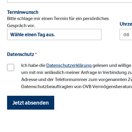
Anbieter:
Vime
Terminwunsch
Zweck:
Einb
Bitte schlage mir einen Termin für ein persönliches
Uhrze
Gespräch vor.
Cookie Laufzeit:
24 
Datenschutz
*
Ich habe die
Datenschutzerklärung
gelesen und willige
um mit mir anlässlich meiner Anfrage in Verbindung zu
Adresse und der Telefonnummer zum vorgenannten Zweck
Datenschutzbeauftragten von OVB Vermögensberatung
Jetzt absenden