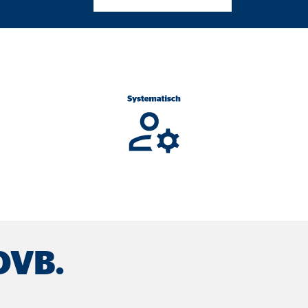
ser-Sitzung
ie_consent_v2
dshape
chern Ihrer Einwilligungen
hr
iese Informationen helfen uns zu verstehen, wie unsere Besucher unsere W
 OVB.
reland Ltd.