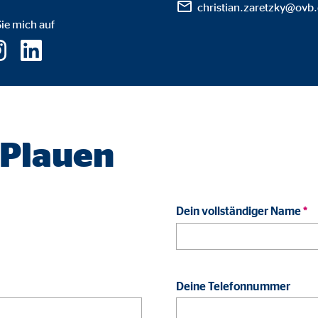
ayer
christian.zaretzky@ovb
ie mich auf
Tail Ad Solutions Inc.
inden von Videos
Monate
tems AG
 Plauen
enexpert
rt Systems AG
tellung des Bewertungssiegel
Dein vollständiger Name
*
Tage
Deine Telefonnummer
oplayer