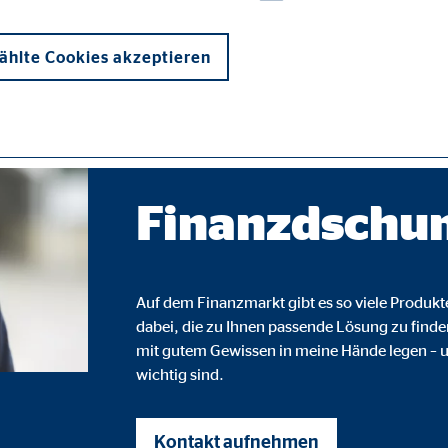
Geschäftsstellenleiter für die OVB Ver
hlte Cookies akzeptieren
Ich verschaff
Durchblick i
Finanzdschun
onen und sind für die einwandfreie Funktion der Website erforderlich. D
Auf dem Finanzmarkt gibt es so viele Produkte
dabei, die zu Ihnen passende Lösung zu find
mit gutem Gewissen in meine Hände legen – un
ypo_user
wichtig sind.
3 Association
cherung von Benutzereinstellungen
Kontakt aufnehmen