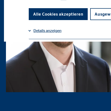
Alle Cookies akzeptieren
Ausgewä
Details anzeigen
Impressum
Datenschutz
|
Notwendige Cookies
Notwendige Cookies ermöglichen grundlegende Funkti
Funktion der Webseite einschränken.
Benutzereinstellungen | Empfänger: OVB
Name:
fe_t
Anbieter:
TYPO
Zweck:
Spei