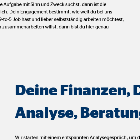
 _gat_UA-41411249-1, _gid
e Aufgabe mit Sinn und Zweck suchst, dann ist die
 dich. Dein Engagement bestimmt, wie weit du bei uns
le Ireland Ltd.
o-5 Job hast und lieber selbstständig arbeiten möchtest,
bung von Statistiken zur Website-Nutzung
 zusammenarbeiten willst, dann bist du hier genau
zu 14 Monate
ierte Werbung anzuzeigen. Zu diesem Zweck werden die Daten an Drittanbie
Deine Finanzen, 
Ireland Ltd.
Analyse, Beratun
book Ireland Ltd.
nüpfung mit Benutzerprofilen
Wir starten mit einem entspannten Analysegespräch, um 