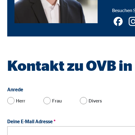
Name:
jwpl
Besuchen S
Anbieter:
Long
Zweck:
Einb
Cookie Laufzeit:
24 
ProvenExpert | Empfänger: OVB, Expert Sys
Kontakt zu OVB in
Name:
prov
Anbieter:
Expe
Zweck:
Dars
Anrede
Cookie Laufzeit:
30 
Herr
Frau
Divers
Vimeo
Deine E-Mail Adresse
*
Name:
vime