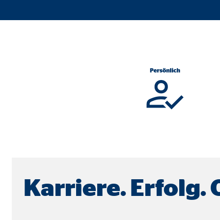
Cookie Laufzeit:
Brow
Einverständnis Cookie | Empfänger: OVB
Name:
cook
Anbieter:
min
Zweck:
Spei
Cookie Laufzeit:
1 Ja
Statistik Cookies
Statistik Cookies erfassen Informationen anonym. D
Karriere. Erfolg.
Google Analytics | Empfänger: OVB, Google I