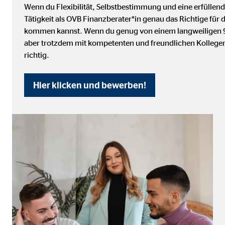
Name:
_ga,
Wenn du Flexibilität, Selbstbestimmung und eine erfüllend
Tätigkeit als OVB Finanzberater*in genau das Richtige für
Anbieter:
Goog
kommen kannst. Wenn du genug von einem langweiligen 9-t
Zweck:
Erhe
aber trotzdem mit kompetenten und freundlichen Kollegen
richtig.
Cookie Laufzeit:
bis 
Hier klicken und bewerben!
Marketing Cookies
Marketing Cookies werden eingesetzt, um personalis
Besucher über die Websites hinweg verfolgen.
Facebook Pixel | Empfänger: OVB, Facebook 
Name:
_fbp
Anbieter:
Face
Zweck:
Verk