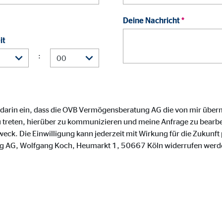
o.com, Inc.
Deine Nachricht
*
inden von Videos
it
Monate
:
 darin ein, dass die OVB Vermögensberatung AG die von mir über
 treten, hierüber zu kommunizieren und meine Anfrage zu bearbei
. Die Einwilligung kann jederzeit mit Wirkung für die Zukunft 
 AG, Wolfgang Koch, Heumarkt 1, 50667 Köln widerrufen werd