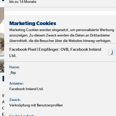
bis zu 14 Monate
Marketing Cookies
Marketing Cookies werden eingesetzt, um personalisierte Werbung
anzuzeigen. Zu diesem Zweck werden die Daten an Drittanbieter
übermittelt, die die Besucher über die Websites hinweg verfolgen.
Facebook Pixel | Empfänger: OVB, Facebook Ireland
Ltd.
Name:
_fbp
Karriere. Erfolg. OVB.
Anbieter:
Facebook Ireland Ltd.
Wenn du Flexibilität, Selbstbestimmung und eine erfüllende
Zweck:
Aufgabe mit Sinn und Zweck suchst, dann ist die Tätigkeit als
Verknüpfung mit Benutzerprofilen
OVB Finanzberater*in genau das Richtige für dich. Dein
Engagement bestimmt, wie weit du bei uns kommen kannst.
Cookie Laufzeit: