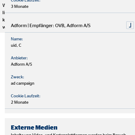
Wenn du genug von einem langweiligen 9-to-5 Job hast und
3 Monate
lieber selbstständig arbeiten möchtest, aber trotzdem mit
kompetenten und freundlichen Kollegen zusammenarbeiten
Adform | Empfänger: OVB, Adform A/S
willst, dann bist du hier genau richtig.
Name:
uid, C
Anbieter:
Adform A/S
Zweck:
ad campaign
Cookie Laufzeit:
2 Monate
Externe Medien
Inhalte von Video- und Kartenplattformen werden beim Besuch