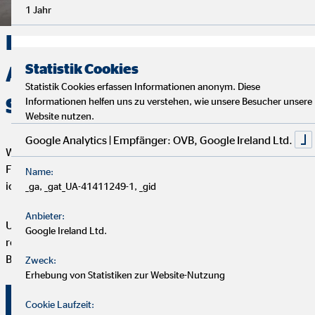
1 Jahr
Deine Finanzen, Dein Weg:
Statistik Cookies
Analyse, Beratung und
Statistik Cookies erfassen Informationen anonym. Diese
Service
Informationen helfen uns zu verstehen, wie unsere Besucher unsere
Website nutzen.
Google Analytics | Empfänger: OVB, Google Ireland Ltd.
Wir starten mit einem entspannten Analysegespräch, um deine
Finanzen und Ziele kennenzulernen. Anschließend präsentiere
Name:
ich dir maßgeschneiderte Finanzlösungen.
_ga, _gat_UA-41411249-1, _gid
Anbieter:
Um deine Finanzplanung aktuell zu halten, bieten wir
Google Ireland Ltd.
regelmäßige Servicegespräche an. Vertrauen und persönliche
Betreuung stehen bei uns an erster Stelle.
Zweck:
Erhebung von Statistiken zur Website-Nutzung
Überzeuge dich selbst von unserer Beratung!
Cookie Laufzeit: