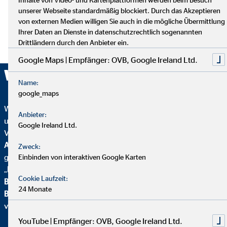
unserer Webseite standardmäßig blockiert. Durch das Akzeptieren
von externen Medien willigen Sie auch in die mögliche Übermittlung
Ihrer Daten an Dienste in datenschutzrechtlich sogenannten
Drittländern durch den Anbieter ein.
Google Maps | Empfänger: OVB, Google Ireland Ltd.
Wir sind ausgezeichnet!
Name:
google_maps
Wir wurden mehrfach ausgezeichnet – ein starkes Zeichen für
Anbieter:
unser Engagement in Qualität, Fairness und Nachhaltigkeit.
Google Ireland Ltd.
Von
Focus Mone
y
wurden wir für
Top
Altersvorsorgeberatung und als fairster Finanzvertrieb
Zweck:
geehrt. Zusätzlich erhielten wir vom
Handelsblatt
das
Einbinden von interaktiven Google Karten
„
FairCompany“-
Siegel, bewertet durch das
Institut für
Cookie Laufzeit:
Beschäftigung und Employability (IBE
). Als Teil der
24 Monate
Brancheninitiative Nachhaltigkeit
setzen wir uns aktiv für
verantwortungsvolle Beratung ein.
YouTube | Empfänger: OVB, Google Ireland Ltd.