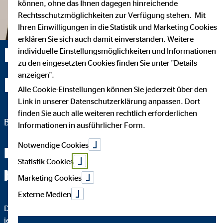
können, ohne das Ihnen dagegen hinreichende
Rechtsschutzmöglichkeiten zur Verfügung stehen. Mit
Ihren Einwilligungen in die Statistik und Marketing Cookies
erklären Sie sich auch damit einverstanden. Weitere
Rainer Wünsche —
individuelle Einstellungsmöglichkeiten und Informationen
zu den eingesetzten Cookies finden Sie unter "Details
anzeigen".
Nürnberg
Alle Cookie-Einstellungen können Sie jederzeit über den
Link in unserer Datenschutzerklärung anpassen. Dort
finden Sie auch alle weiteren rechtlich erforderlichen
Bezirksleiter für die OVB Vermögensberatung AG
Informationen in ausführlicher Form.
Notwendige Cookies
Fachchinesisch werden Sie
Statistik Cookies
bei mir nicht hören.
Marketing Cookies
Externe Medien
Das wichtigste an einer guten Finanzberatung ist, dass Sie
jeden Schritt verstehen. Darum erkläre ich Ihnen bis ins Detail,