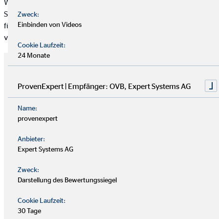
Wünsche ist neben der Kundenberatung (mit den
Schwerpunkten Unternehmensberatung und Medizinbereich),
Zweck:
Einbinden von Videos
für den weiteren Ausbau der Unternehmenseinheit
verantwortlich.
Cookie Laufzeit:
24 Monate
ProvenExpert | Empfänger: OVB, Expert Systems AG
Name:
provenexpert
Anbieter:
Expert Systems AG
Dr. Thomas Gräb
Zweck:
www.orthopaedie-schweinfurt.de
Darstellung des Bewertungssiegel
Cookie Laufzeit:
30 Tage