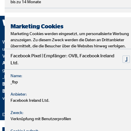
bis zu 14 Monate
Wir sind ausgezeichnet!
Marketing Cookies
Marketing Cookies werden eingesetzt, um personalisierte Werbung
anzuzeigen. Zu diesem Zweck werden die Daten an Drittanbieter
Wir wurden mehrfach ausgezeichnet – ein starkes Zeichen für
übermittelt, die die Besucher über die Websites hinweg verfolgen.
unser Engagement in Qualität, Fairness und Nachhaltigkeit.
Facebook Pixel | Empfänger: OVB, Facebook Ireland
Von
Focus Mone
y
wurden wir für
Top
Ltd.
Altersvorsorgeberatung und als fairster Finanzvertrieb
geehrt. Zusätzlich erhielten wir vom
Handelsblatt
das
Name:
„
FairCompany“-
Siegel, bewertet durch das
Institut für
_fbp
Beschäftigung und Employability (IBE
). Als Teil der
Brancheninitiative Nachhaltigkeit
setzen wir uns aktiv für
Anbieter:
verantwortungsvolle Beratung ein.
Facebook Ireland Ltd.
Zweck:
Danke für Ihr Vertrauen – wir bleiben dran!
Verknüpfung mit Benutzerprofilen
Cookie Laufzeit: