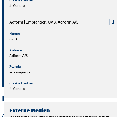
Lothar Niestegge
3 Monate
Generalagent für die OVB
Vermögensberatung AG
Adform | Empfänger: OVB, Adform A/S
Steverstr. 28
Name:
48301 Nottuln
uid, C
Anbieter:
+49 2509 9936491
Adform A/S
+49 175 4004505
Zweck:
lniestegge@ovb.de
ad campaign
+49 2509 9936492
Cookie Laufzeit:
2 Monate
Kontakt zu OVB in Nottuln
Externe Medien
Anrede
Inhalte von Video- und Kartenplattformen werden beim Besuch