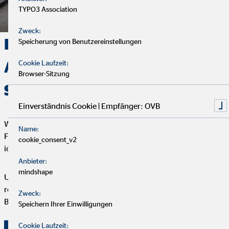
TYPO3 Association
Zweck:
Deine Finanzen, Dein Weg:
Speicherung von Benutzereinstellungen
Analyse, Beratung und
Cookie Laufzeit:
Browser-Sitzung
Service
Einverständnis Cookie | Empfänger: OVB
Wir starten mit einem entspannten Analysegespräch, um deine
Name:
Finanzen und Ziele kennenzulernen. Anschließend präsentiere
cookie_consent_v2
ich dir maßgeschneiderte Finanzlösungen.
Anbieter:
mindshape
Um deine Finanzplanung aktuell zu halten, bieten wir
regelmäßige Servicegespräche an. Vertrauen und persönliche
Zweck:
Betreuung stehen bei uns an erster Stelle.
Speichern Ihrer Einwilligungen
Cookie Laufzeit: