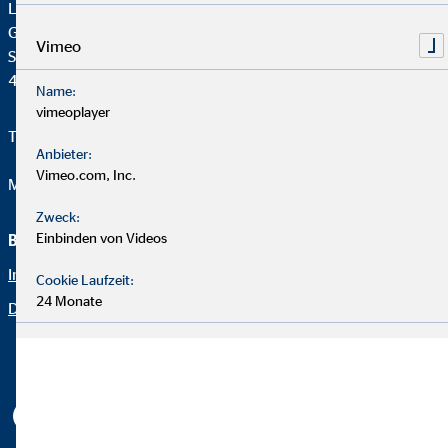
Lothar Niestegge
Generalagent für die OVB
Vimeo
Steverstr. 28
48301 Nottuln
Name:
vimeoplayer
Telefon:
+49 2509 9936491
Anbieter:
Vimeo.com, Inc.
Mail:
lniestegge@ovb.de
Zweck:
Einbinden von Videos
Beraterseite
Rechtliche Hinweise
Impressum
Datenschutz
Cookie Laufzeit:
24 Monate
Datenschutz
Erklärung zur Barrierefreiheit
Netiquette
Cookie-Einstellungen