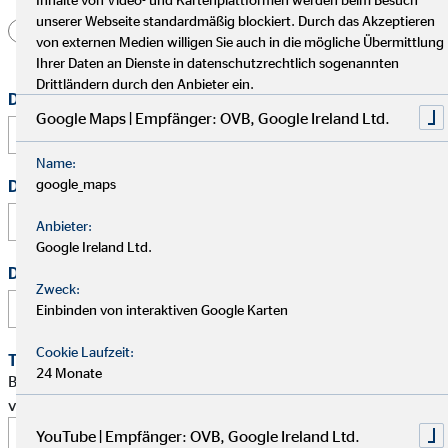
unserer Webseite standardmäßig blockiert. Durch das Akzeptieren
Herr
Frau
Divers
von externen Medien willigen Sie auch in die mögliche Übermittlung
Ihrer Daten an Dienste in datenschutzrechtlich sogenannten
Drittländern durch den Anbieter ein.
Dein vollständiger Name
*
Google Maps | Empfänger: OVB, Google Ireland Ltd.
Name:
google_maps
Deine E-Mail Adresse
*
Anbieter:
Google Ireland Ltd.
Deine Telefonnummer
Zweck:
Einbinden von interaktiven Google Karten
Cookie Laufzeit:
Terminwunsch
24 Monate
Bitte schlage mir einen Termin für ein persönliches Gespräch
vor.
YouTube | Empfänger: OVB, Google Ireland Ltd.