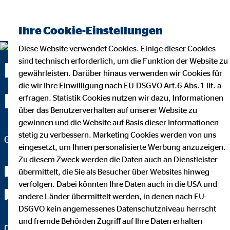
Ihre Cookie-Einstellungen
Diese Website verwendet Cookies. Einige dieser Cookies
sind technisch erforderlich, um die Funktion der Website zu
Lothar Niestegge —
gewährleisten. Darüber hinaus verwenden wir Cookies für
die wir Ihre Einwilligung nach EU-DSGVO Art.6 Abs.1 lit. a
Nottuln
erfragen. Statistik Cookies nutzen wir dazu, Informationen
über das Benutzerverhalten auf unserer Website zu
gewinnen und die Website auf Basis dieser Informationen
stetig zu verbessern. Marketing Cookies werden von uns
Generalagent für die OVB Vermögensberatung AG
eingesetzt, um Ihnen personalisierte Werbung anzuzeigen.
Zu diesem Zweck werden die Daten auch an Dienstleister
Fachchinesisch werden Sie
übermittelt, die Sie als Besucher über Websites hinweg
verfolgen. Dabei könnten Ihre Daten auch in die USA und
bei mir nicht hören.
andere Länder übermittelt werden, in denen nach EU-
DSGVO kein angemessenes Datenschutzniveau herrscht
und fremde Behörden Zugriff auf Ihre Daten erhalten
Das wichtigste an einer guten Finanzberatung ist, dass Sie