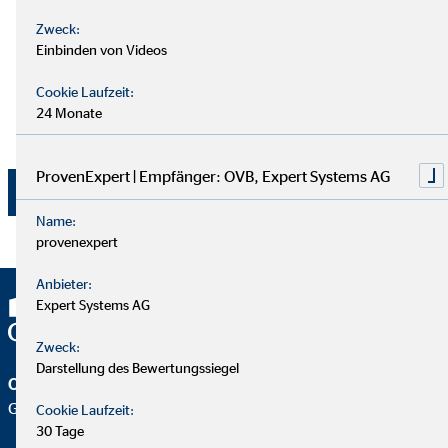
und der Telefonnummer zum vorgenannten Zweck. Die
Zweck:
Einwilligung kann jederzeit mit Wirkung für die Zukunft
Einbinden von Videos
per E-Mail an
dsb@ovb.de
oder per Post an den
Datenschutzbeauftragten von OVB Vermögensberatung
Cookie Laufzeit:
AG, Wolfgang Koch, Heumarkt 1, 50667 Köln
24 Monate
widerrufen werden.
ProvenExpert | Empfänger: OVB, Expert Systems AG
Jetzt absenden
Name:
provenexpert
Anbieter:
Expert Systems AG
Zweck:
Darstellung des Bewertungssiegel
OVB Vermögensberatung AG
Geschäftsstelle | Nottuln
Cookie Laufzeit:
30 Tage