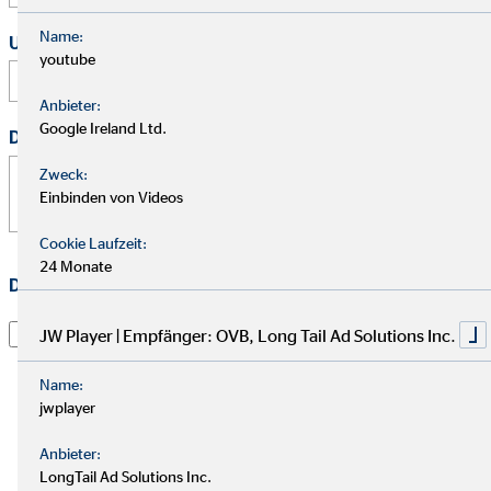
Name:
Uhrzeit
youtube
:
Anbieter:
Google Ireland Ltd.
Deine Nachricht
*
Zweck:
Einbinden von Videos
Cookie Laufzeit:
24 Monate
Datenschutz
*
Ich habe die
Datenschutzerklärung
gelesen und willige
JW Player | Empfänger: OVB, Long Tail Ad Solutions Inc.
darin ein, dass die OVB Vermögensberatung AG die von
mir übermittelten Informationen und Kontaktdaten
Name:
dazu verwendet, um mit mir anlässlich meiner Anfrage
jwplayer
in Verbindung zu treten, hierüber zu kommunizieren
Anbieter:
und meine Anfrage zu bearbeiten. Dies gilt
LongTail Ad Solutions Inc.
insbesondere für die Verwendung der E-Mail-Adresse