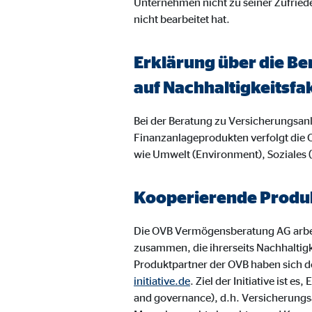
Unternehmen nicht zu seiner Zufried
Name:
jwpl
nicht bearbeitet hat.
Anbieter:
Long
Zweck:
Einb
Erklärung über die Be
Cookie Laufzeit:
24 
auf Nachhaltigkeitsfa
Bei der Beratung zu Versicherungsa
ProvenExpert | Empfänger: OVB, Expert Sys
Finanzanlageprodukten verfolgt die 
Name:
prov
wie Umwelt (Environment), Soziales
Anbieter:
Expe
Kooperierende Produk
Zweck:
Dars
Cookie Laufzeit:
30 
Die OVB Vermögensberatung AG arbei
zusammen, die ihrerseits Nachhaltig
Produktpartner der OVB haben sich de
Vimeo
initiative.de
. Ziel der Initiative ist
and governance), d.h. Versicherungs
Name:
vime