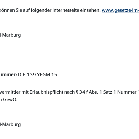
ser-Sitzung
önnen Sie auf folgender Internetseite einsehen:
www.gesetze-im-
l-Marburg
ie_consent_v2
dshape
chern Ihrer Einwilligungen
hr
nummer:
D-F-139-YFGM-15
vermittler mit Erlaubnispflicht nach § 34 f Abs. 1 Satz 1 Nummer
. 5 GewO.
iese Informationen helfen uns zu verstehen, wie unsere Besucher unsere W
l-Marburg
reland Ltd.