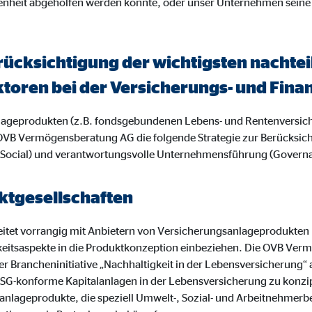
enheit abgeholfen werden konnte, oder unser Unternehmen seine
ayer
Tail Ad Solutions Inc.
inden von Videos
rücksichtigung der wichtigsten nacht
Monate
ktoren bei der Versicherungs- und Fi
nlageprodukten (z.B. fondsgebundenen Lebens- und Rentenversic
tems AG
OVB Vermögensberatung AG die folgende Strategie zur Berücksic
enexpert
 (Social) und verantwortungsvolle Unternehmensführung (Govern
rt Systems AG
tgesellschaften
tellung des Bewertungssiegel
Tage
tet vorrangig mit Anbietern von Versicherungsanlageprodukten
keitsaspekte in die Produktkonzeption einbeziehen. Die OVB Ve
r Brancheninitiative „Nachhaltigkeit in der Lebensversicherung“
 es, ESG-konforme Kapitalanlagen in der Lebensversicherung zu konz
anlageprodukte, die speziell Umwelt-, Sozial- und Arbeitnehmerb
oplayer