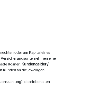
mrechten oder am Kapital eines
ter übermittelt, die die
 Versicherungsunternehmen eine
nette Rösner.
Kundengelder /
n Kunden an die jeweiligen
sionszahlung), die einbehalten