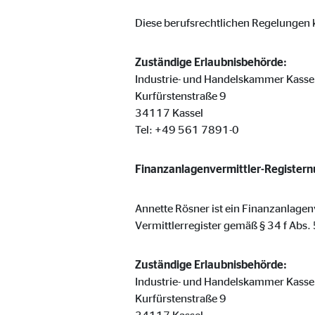
Cookie Laufzeit:
Brow
Diese berufsrechtlichen Regelungen k
Einverständnis Cookie | Empfänger: OVB
Zuständige Erlaubnisbehörde:
Industrie- und Handelskammer Kasse
Name:
cook
Kurfürstenstraße 9
34117 Kassel
Anbieter:
min
Tel: +49 561 7891-0
Zweck:
Spei
Cookie Laufzeit:
1 Ja
Finanzanlagenvermittler-Register
Annette Rösner ist ein Finanzanlagen
Statistik Cookies
Vermittlerregister gemäß § 34 f Abs
Statistik Cookies erfassen Informationen anonym. D
Zuständige Erlaubnisbehörde:
Industrie- und Handelskammer Kasse
Google Analytics | Empfänger: OVB, Google I
Kurfürstenstraße 9