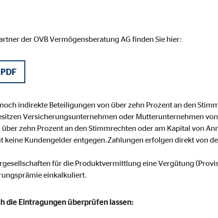
 _gat_UA-41411249-1, _gid
le Ireland Ltd.
partner der OVB Vermögensberatung AG finden Sie hier:
bung von Statistiken zur Website-Nutzung
zu 14 Monate
 PDF
 noch indirekte Beteiligungen von über zehn Prozent an den Stim
ierte Werbung anzuzeigen. Zu diesem Zweck werden die Daten an Drittanbie
sitzen Versicherungsunternehmen oder Mutterunternehmen von
on über zehn Prozent an den Stimmrechten oder am Kapital von An
 keine Kundengelder entgegen.Zahlungen erfolgen direkt von de
Ireland Ltd.
rgesellschaften für die Produktvermittlung eine Vergütung (Provi
erungsprämie einkalkuliert.
book Ireland Ltd.
ich die Eintragungen überprüfen lassen:
nüpfung mit Benutzerprofilen