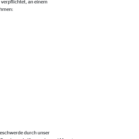
verpflichtet, an einem
ehmen:
 Beschwerde durch unser