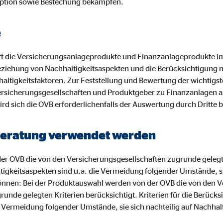
ption sowie Bestechung bekämpfen.
o.com, Inc.
inden von Videos
e
Monate
t die Versicherungsanlageprodukte und Finanzanlageprodukte i
ziehung von Nachhaltigkeitsaspekten und die Berücksichtigung 
altigkeitsfaktoren. Zur Feststellung und Bewertung der wichtigst
rsicherungsgesellschaften und Produktgeber zu Finanzanlagen a
ird sich die OVB erforderlichenfalls der Auswertung durch Dritte 
r Beratung verwendet werden
r OVB die von den Versicherungsgesellschaften zugrunde gelegten
tigkeitsaspekten sind u.a. die Vermeidung folgender Umstände, sie
önnen: Bei der Produktauswahl werden von der OVB die von den V
nde gelegten Kriterien berücksichtigt. Kriterien für die Berücks
e Vermeidung folgender Umstände, sie sich nachteilig auf Nachha