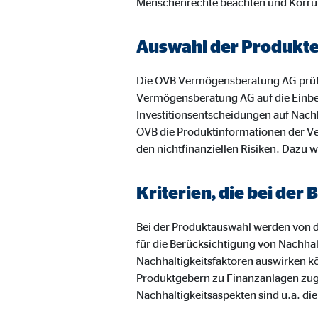
Menschenrechte beachten und Korru
Anbieter:
Vime
Zweck:
Einb
Auswahl der Produkt
Cookie Laufzeit:
24 
Die OVB Vermögensberatung AG prüf
Vermögensberatung AG auf die Einbe
Investitionsentscheidungen auf Nachh
OVB die Produktinformationen der Ve
den nichtfinanziellen Risiken. Dazu w
Kriterien, die bei de
Bei der Produktauswahl werden von de
für die Berücksichtigung von Nachhal
Nachhaltigkeitsfaktoren auswirken k
Produktgebern zu Finanzanlagen zugru
Nachhaltigkeitsaspekten sind u.a. di