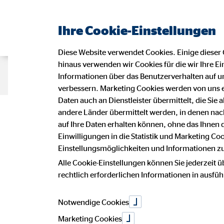
Ihre Cookie-Einstellungen
Diese Website verwendet Cookies. Einige dieser 
hinaus verwenden wir Cookies für die wir Ihre Ei
Beraterseite
Karriere bei OVB
Informationen über das Benutzerverhalten auf un
verbessern. Marketing Cookies werden von uns 
Daten auch an Dienstleister übermittelt, die Sie
Impressu
andere Länder übermittelt werden, in denen n
auf Ihre Daten erhalten können, ohne das Ihnen
Einwilligungen in die Statistik und Marketing Co
Einstellungsmöglichkeiten und Informationen zu 
Dieser Internetauftritt ist ein Angebot
Alle Cookie-Einstellungen können Sie jederzeit ü
Annette Rösner
rechtlich erforderlichen Informationen in ausfü
Bezirksleiterin für die OVB Vermöge
Zum Birkenhof 1
34305 Niedenstein
Notwendige Cookies
Marketing Cookies