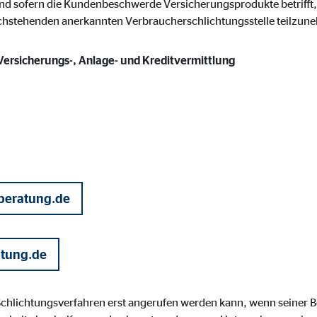
nd sofern die Kundenbeschwerde Versicherungsprodukte betrifft, 
gle_maps
achstehenden anerkannten Verbraucherschlichtungsstelle teilzun
le Ireland Ltd.
 Versicherungs-, Anlage- und Kreditvermittlung
inden von interaktiven Google Karten
Monate
td.
tube
le Ireland Ltd.
beratung.de
inden von Videos
Monate
atung.de
utions Inc.
 Schlichtungsverfahren erst angerufen werden kann, wenn seiner