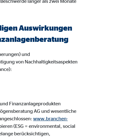
 Beschwerde länger als zwei Monate
eiligen Auswirkungen
nanzanlagenberatung
herungen) und
htigung von Nachhaltigkeitsaspekten
ance):
 und Finanzanlageprodukten
rmögensberatung AG und wesentliche
 angeschlossen:
www.branchen-
ipieren (ESG = environmental, social
elange berücksichtigen,