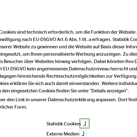
Cookies sind technisch erforderlich, um die Funktion der Website
nwilligung nach EU-DSGVO Art.6 Abs.1 lit. a erfragen. Statistik Co
Impressum
Datenschutz
serer Website zu gewinnen und die Website auf Basis dieser Infor
eingesetzt, um Ihnen personalisierte Werbung anzuzeigen. Zu di
 als Besucher über Websites hinweg verfolgen. Dabei könnten Ihre 
m
ach EU-DSGVO kein angemessenes Datenschutzniveau herrscht und
 dagegen hinreichende Rechtsschutzmöglichkeiten zur Verfügung 
okies erklären Sie sich auch damit einverstanden. Weitere individue
den eingesetzten Cookies finden Sie unter "Details anzeigen".
 von:
ber den Link in unserer Datenschutzerklärung anpassen. Dort find
hrlicher Form.
nsberatung AG
Statistik Cookies
Externe Medien