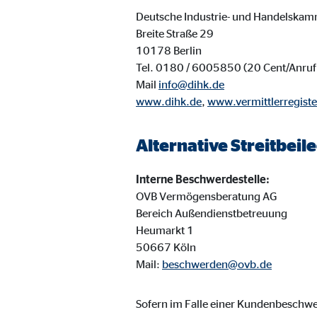
Cookie Laufzeit:
3 M
Deutsche Industrie- und Handelskam
Breite Straße 29
10178 Berlin
Adform | Empfänger: OVB, Adform A/S
Tel. 0180 / 6005850 (20 Cent/Anruf 
Mail
info@dihk.de
Name:
uid,
www.dihk.de
,
www.vermittlerregiste
Anbieter:
Adf
Zweck:
ad 
Alternative Streitbei
Cookie Laufzeit:
2 M
Interne Beschwerdestelle:
OVB Vermögensberatung AG
Bereich Außendienstbetreuung
Externe Medien
Heumarkt 1
Inhalte von Video- und Kartenplattformen werden b
50667 Köln
willigen Sie auch in die mögliche Übermittlung Ihre
Mail:
beschwerden@ovb.de
Google Maps | Empfänger: OVB, Google Irela
Sofern im Falle einer Kundenbesch