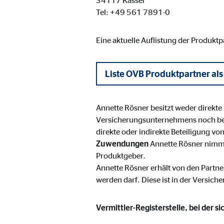
34117 Kassel
Name:
_ga,
Tel: +49 561 7891-0
Anbieter:
Goog
Eine aktuelle Auflistung der Produkt
Zweck:
Erhe
Cookie Laufzeit:
bis 
Liste OVB Produktpartner als
Marketing Cookies
Annette Rösner besitzt weder direkte
Marketing Cookies werden eingesetzt, um personalis
Versicherungsunternehmens noch be
Besucher über die Websites hinweg verfolgen.
direkte oder indirekte Beteiligung v
Zuwendungen
Annette Rösner nimmt
Produktgeber.
Facebook Pixel | Empfänger: OVB, Facebook 
Annette Rösner erhält von den Partne
Name:
_fbp
werden darf. Diese ist in der Versich
Anbieter:
Face
Vermittler-Registerstelle, bei der s
Zweck:
Verk