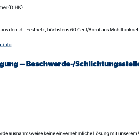
onate
mer (DIHK)
aus dem dt. Festnetz, höchstens 60 Cent/Anruf aus Mobilfunknet
 C
r.info
orm A/S
campaign
legung — Beschwerde-/Schlichtungsstell
onate
eim Besuch unserer Webseite standardmäßig blockiert. Durch das Akzepti
r Daten an Dienste in datenschutzrechtlich sogenannten Drittländern durch 
nd Ltd.
werde ausnahmsweise keine einvernehmliche Lösung mit unsere