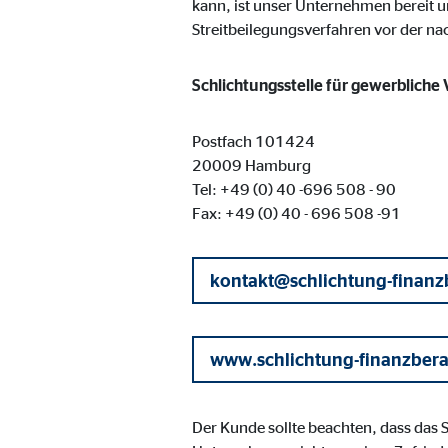
kann, ist unser Unternehmen bereit u
Name:
goo
Streitbeilegungsverfahren vor der n
Anbieter:
Goog
Schlichtungsstelle für gewerbliche
Zweck:
Einb
Cookie Laufzeit:
24 
Postfach 101424
20009 Hamburg
Tel: +49 (0) 40 -696 508 - 90
YouTube | Empfänger: OVB, Google Ireland L
Fax: +49 (0) 40 - 696 508 -91
Name:
you
Anbieter:
Goog
kontakt@schlichtung-finanz
Zweck:
Einb
Cookie Laufzeit:
24 
www.schlichtung-finanzber
JW Player | Empfänger: OVB, Long Tail Ad Sol
Der Kunde sollte beachten, dass das