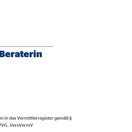
Beraterin
ie Deaktivierung kann die
en in das Vermittlerregister gemäß §
8 VVG, VersVermV