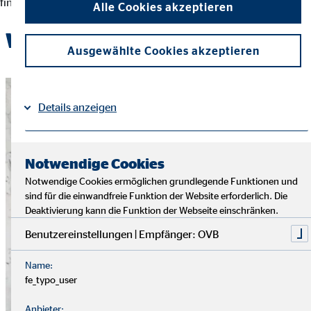
finanziellen Entscheidungen und der Erreichung ihrer Ziele.
Alle Cookies akzeptieren
Werde Teil des OVB-Teams
Ausgewählte Cookies akzeptieren
Details anzeigen
Impressum
Datenschutz
|
Notwendige Cookies
Notwendige Cookies ermöglichen grundlegende Funktionen und
sind für die einwandfreie Funktion der Website erforderlich. Die
Deaktivierung kann die Funktion der Webseite einschränken.
Benutzereinstellungen | Empfänger: OVB
Name:
fe_typo_user
Anbieter: