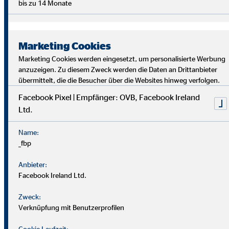
bis zu 14 Monate
Marketing Cookies
Marketing Cookies werden eingesetzt, um personalisierte Werbung
anzuzeigen. Zu diesem Zweck werden die Daten an Drittanbieter
übermittelt, die die Besucher über die Websites hinweg verfolgen.
Facebook Pixel | Empfänger: OVB, Facebook Ireland
Ltd.
Bei uns findest du Sicherheit, Selbstbestimmung und
Flexibilität. Teamarbeit und Austausch stehen im
Name:
Mittelpunkt. Dein Alltag ist vielfältig, da jede*r Kund*in
_fbp
individuelle Lösungen braucht. Als OVB-Berater*in
unterstützt du Kund*innen, die richtigen finanziellen
Anbieter:
Entscheidungen zu treffen.
Facebook Ireland Ltd.
Zweck:
Verknüpfung mit Benutzerprofilen
Cookie Laufzeit: