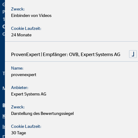
Geschäftsstellenleiterin für die OVB
Zweck:
Poststraße 4
Einbinden von Videos
17033 Neubrandenburg
OVB Vermögensberatung AG
Cookie Laufzeit:
Geschäftsstelle |
24 Monate
ProvenExpert | Empfänger: OVB, Expert Systems AG
Name:
Telefon:
+49 39555 84 83 0
provenexpert
Anbieter:
Mail:
nadine.rosentreter@ovb.de
Expert Systems AG
Beraterseite
Rechtliche Hinweise
Zweck:
Darstellung des Bewertungssiegel
Karriere bei OVB
Datenschutz
Impressum
Erklärung zur Barrierefreiheit
Cookie Laufzeit:
30 Tage
Datenschutz
Netiquette