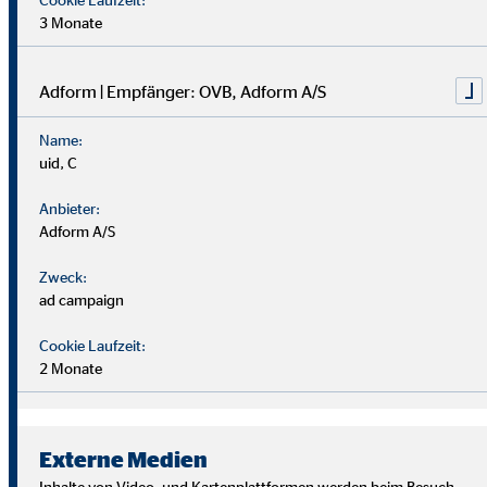
3 Monate
Adform | Empfänger: OVB, Adform A/S
Name:
uid, C
Anbieter:
Adform A/S
Zweck:
ad campaign
Cookie Laufzeit:
2 Monate
Wir suchen Persönlichkeiten mit Charakter, die aus dem
Rahmen fallen.
Externe Medien
Du musst kein Finanzprofi sein – unsere Ausbildung bereitet
Inhalte von Video- und Kartenplattformen werden beim Besuch