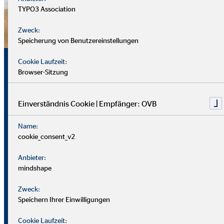
TYPO3 Association
Zweck:
Speicherung von Benutzereinstellungen
Sicherheit, Chancen und
Cookie Laufzeit:
Browser-Sitzung
echte Perspektiven
Einverständnis Cookie | Empfänger: OVB
Für uns zählt nicht dein Lebenslauf, sondern wer du bist und
Name:
was du erreichen möchtest. Wichtiger sind deine
cookie_consent_v2
zwischenmenschlichen und persönlichen Stärken.
Anbieter:
Du solltest offen, kontaktfreudig und freundlich auftreten
mindshape
und klar kommunizieren können. Empathie hilft dir, dich in
Zweck:
Kund*innen hineinzuversetzen.
Speichern Ihrer Einwilligungen
Als Berater
in brauchst du zudem eine gute Struktur, den
Cookie Laufzeit: