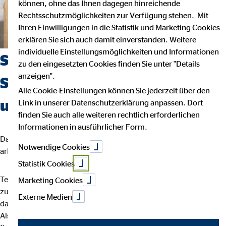
können, ohne das Ihnen dagegen hinreichende
Rechtsschutzmöglichkeiten zur Verfügung stehen. Mit
Ihren Einwilligungen in die Statistik und Marketing Cookies
erklären Sie sich auch damit einverstanden. Weitere
individuelle Einstellungsmöglichkeiten und Informationen
Suchst du einen Job, der
zu den eingesetzten Cookies finden Sie unter "Details
anzeigen".
Sicherheit, Selbstbestimmung
Alle Cookie-Einstellungen können Sie jederzeit über den
und Flexibilität vereint?
Link in unserer Datenschutzerklärung anpassen. Dort
finden Sie auch alle weiteren rechtlich erforderlichen
Informationen in ausführlicher Form.
Dann bist du bei uns richtig. Wir glauben, dass man am besten
Notwendige Cookies
arbeitet, wenn man seinem eigenen Rhythmus folgt.
Statistik Cookies
Teamarbeit und intensiver Austausch sind für uns der Schlüssel
Marketing Cookies
zu besten Ergebnissen. Dein Arbeitsalltag ist abwechslungsreich,
Externe Medien
da jede Kundin und jeder Kunde individuelle Lösungen braucht.
Als OVB-Berater*in unterstützt du deine Kund*innen bei