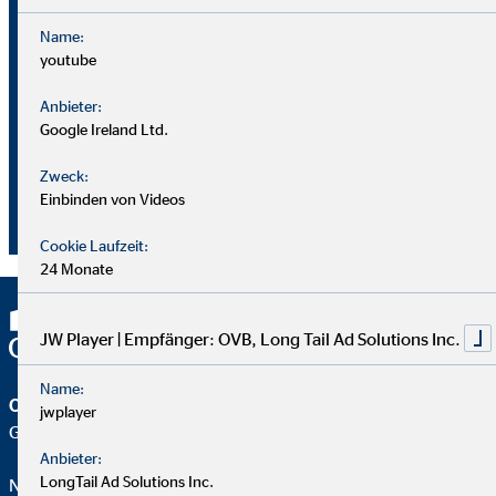
Name:
youtube
Bei OVB gibt es keine Grenzen: Unser Karriereplan bietet
gleiche Chancen für alle.
Anbieter:
Google Ireland Ltd.
Du durchläufst einen strukturierten Plan mit
Zweck:
Aufstiegsmöglichkeiten durch Ausbildung und Praxis.
Einbinden von Videos
Unterstützung bekommst du von deinem Team und deiner
Führungskraft.
Cookie Laufzeit:
24 Monate
JW Player | Empfänger: OVB, Long Tail Ad Solutions Inc.
Name:
OVB Vermögensberatung AG
jwplayer
Geschäftsstelle | Neubrandenburg
Anbieter:
LongTail Ad Solutions Inc.
Nadine Rosentreter