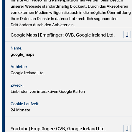
dich umfassend vor. Uniabsolvent*innen wenden bei uns ihr
unserer Webseite standardmäßig blockiert. Durch das Akzeptieren
Wissen praktisch an. Nach einer Job-Pause kannst du flexibel
von externen Medien willigen Sie auch in die mögliche Übermittlung
einsteigen, und Finanzprofis finden bei uns neue Chancen.
Ihrer Daten an Dienste in datenschutzrechtlich sogenannten
Drittländern durch den Anbieter ein.
Google Maps | Empfänger: OVB, Google Ireland Ltd.
Name:
google_maps
Anbieter:
Google Ireland Ltd.
Zweck:
Einbinden von interaktiven Google Karten
Cookie Laufzeit:
24 Monate
YouTube | Empfänger: OVB, Google Ireland Ltd.