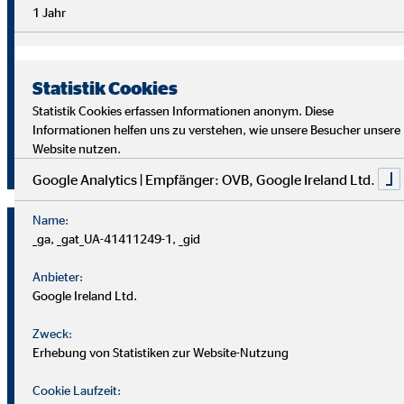
Überblick im Arbeitsalltag sowie analytische Fähigkeiten,
1 Jahr
um die Ziele deiner Kund
innen richtig zu verstehen und
passende Lösungen zu finden.
Statistik Cookies
Starte auch du als OVB Finanzberater*in durch!
Statistik Cookies erfassen Informationen anonym. Diese
Informationen helfen uns zu verstehen, wie unsere Besucher unsere
Website nutzen.
Jetzt klicken und bewerben!
Google Analytics | Empfänger: OVB, Google Ireland Ltd.
Name:
_ga, _gat_UA-41411249-1, _gid
Anbieter:
Google Ireland Ltd.
Zweck:
Erhebung von Statistiken zur Website-Nutzung
Cookie Laufzeit: