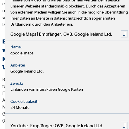
erst angerufen werden kann, wenn seiner Beschwerde durch
unserer Webseite standardmäßig blockiert. Durch das Akzeptieren
unser Unternehmen nicht zu seiner Zufriedenheit abgeholfen
von externen Medien willigen Sie auch in die mögliche Übermittlung
werden konnte, oder unser Unternehmen seine Beschwerde
Ihrer Daten an Dienste in datenschutzrechtlich sogenannten
länger als zwei Monate nicht bearbeitet hat.
Drittländern durch den Anbieter ein.
Google Maps | Empfänger: OVB, Google Ireland Ltd.
Erklärung über die Berücksichtigung der
Name:
wichtigsten nachteiligen Auswirkungen auf
google_maps
Nachhaltigkeitsfaktoren bei der
Anbieter:
Versicherungs- und Finanzanlagenberatung
Google Ireland Ltd.
Bei der Beratung zu Versicherungsanlageprodukten (z.B.
Zweck:
fondsgebundenen Lebens- und Rentenversicherungen) und
Einbinden von interaktiven Google Karten
Finanzanlageprodukten verfolgt die OVB Vermögensberatung
AG die folgende Strategie zur Berücksichtigung von
Cookie Laufzeit:
Nachhaltigkeitsaspekten wie Umwelt (Environment), Soziales
24 Monate
(Social) und verantwortungsvolle Unternehmensführung
(Governance):
YouTube | Empfänger: OVB, Google Ireland Ltd.