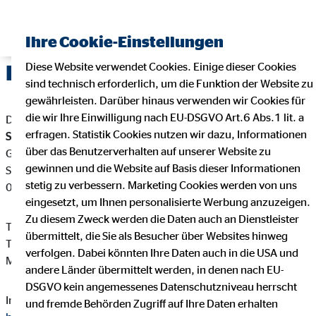
Ihre Cookie-Einstellungen
Diese Website verwendet Cookies. Einige dieser Cookies
Impressum
sind technisch erforderlich, um die Funktion der Website zu
gewährleisten. Darüber hinaus verwenden wir Cookies für
die wir Ihre Einwilligung nach EU-DSGVO Art.6 Abs.1 lit. a
Dieser Internetauftritt ist ein Angebot von:
erfragen. Statistik Cookies nutzen wir dazu, Informationen
Steffen Breite
über das Benutzerverhalten auf unserer Website zu
Generalagent für die OVB Vermögensberatung AG
gewinnen und die Website auf Basis dieser Informationen
Seyferthstr. 51
stetig zu verbessern. Marketing Cookies werden von uns
06618 Naumburg
eingesetzt, um Ihnen personalisierte Werbung anzuzeigen.
Zu diesem Zweck werden die Daten auch an Dienstleister
Telefon: +49 3445 711290
übermittelt, die Sie als Besucher über Websites hinweg
Telefax: +49 3445 711291
verfolgen. Dabei könnten Ihre Daten auch in die USA und
Mail:
sbreite@ovb.de
andere Länder übermittelt werden, in denen nach EU-
DSGVO kein angemessenes Datenschutzniveau herrscht
Internet:
https://www.ovb.de/finanzberater/naumburg-steffen-
und fremde Behörden Zugriff auf Ihre Daten erhalten