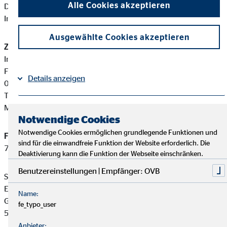
Alle Cookies akzeptieren
Diese berufsrechtlichen Regelungen können Sie auf folgender
Internetseite einsehen:
www.gesetze-im-internet.de
Ausgewählte Cookies akzeptieren
Zuständige Erlaubnisbehörde:
Industrie- und Handelskammer Halle-Dessau
Franckestraße 5
Details anzeigen
06110 Halle
Tel: +49 345 2126-0
Mail:
info@halle.ihk.de
Impressum
Datenschutz
|
Notwendige Cookies
Notwendige Cookies ermöglichen grundlegende Funktionen und
Finanzanlagenvermittler-Registernummer:
D-F-157-K2R1-
sind für die einwandfreie Funktion der Website erforderlich. Die
76
Deaktivierung kann die Funktion der Webseite einschränken.
Benutzereinstellungen | Empfänger: OVB
Steffen Breite ist ein Finanzanlagenvermittler mit
Erlaubnispflicht nach § 34 f Abs. 1 Satz 1 Nummer 1 und 2
Name:
GewO, eingetragen in das Vermittlerregister gemäß § 34 f Abs.
fe_typo_user
5 GewO.
Anbieter: