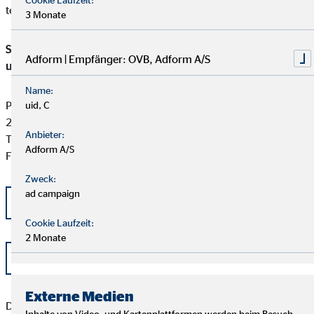
teilzunehmen:
3 Monate
Schlichtungsstelle für gewerbliche Versicherungs-, Anlage-
Adform | Empfänger: OVB, Adform A/S
und Kreditvermittlung
Name:
Postfach 101424
uid, C
20009 Hamburg
Anbieter:
Tel: +49 (0) 40 -696 508 - 90
Adform A/S
Fax: +49 (0) 40 - 696 508 -91
Zweck:
ad campaign
kontakt@schlichtung-finanzberatung.de
Cookie Laufzeit:
2 Monate
www.schlichtung-finanzberatung.de
Externe Medien
Der Kunde sollte beachten, dass das Schlichtungsverfahren
Inhalte von Video- und Kartenplattformen werden beim Besuch