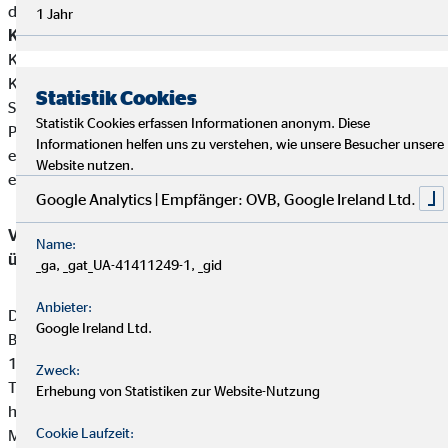
den Stimmrechten oder am Kapital von Steffen Breite.
1 Jahr
Kundengelder / Zuwendungen
Steffen Breite nimmt keine
Kundengelder entgegen.Zahlungen erfolgen direkt von den
Kunden an die jeweiligen Produktgeber.
Statistik Cookies
Steffen Breite erhält von den Partnergesellschaften für die
Statistik Cookies erfassen Informationen anonym. Diese
Produktvermittlung eine Vergütung (Provisionszahlung), die
Informationen helfen uns zu verstehen, wie unsere Besucher unsere
einbehalten werden darf. Diese ist in der Versicherungsprämie
Website nutzen.
einkalkuliert.
Google Analytics | Empfänger: OVB, Google Ireland Ltd.
Vermittler-Registerstelle, bei der sich die Eintragungen
Name:
überprüfen lassen:
_ga, _gat_UA-41411249-1, _gid
Anbieter:
Deutsche Industrie- und Handelskammer (DIHK)
Google Ireland Ltd.
Breite Straße 29
10178 Berlin
Zweck:
Tel. 0180 / 6005850 (20 Cent/Anruf aus dem dt. Festnetz,
Erhebung von Statistiken zur Website-Nutzung
höchstens 60 Cent/Anruf aus Mobilfunknetzen)
Cookie Laufzeit:
Mail
info@dihk.de