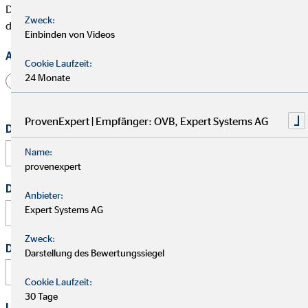
Die mit * gekennzeichneten Felder müssen ausgefüllt werden,
Zweck:
damit wir Deine Bewerbung bearbeiten können.
Einbinden von Videos
Anrede
Cookie Laufzeit:
24 Monate
Herr
Frau
Divers
ProvenExpert | Empfänger: OVB, Expert Systems AG
Dein vollständiger Name
*
Name:
provenexpert
Deine E-Mail Adresse
*
Anbieter:
Expert Systems AG
Zweck:
Deine Telefonnummer
Darstellung des Bewertungssiegel
Cookie Laufzeit:
30 Tage
Link zu Deinem Business-Profil (Xing / LinkedIn / andere)