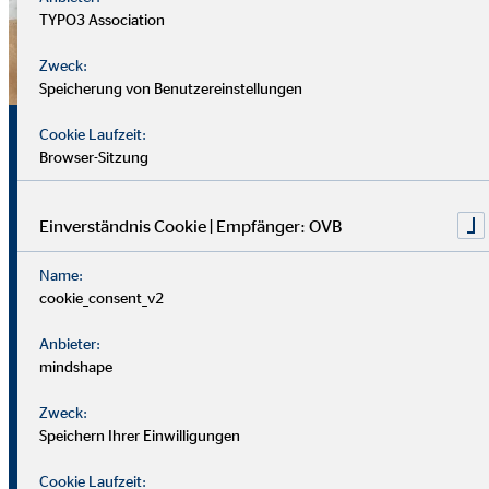
TYPO3 Association
Zweck:
Speicherung von Benutzereinstellungen
Sicherheit, Chancen und
Cookie Laufzeit:
Browser-Sitzung
echte Perspektiven
Einverständnis Cookie | Empfänger: OVB
Für uns zählt nicht dein Lebenslauf, sondern wer du bist und
Name:
was du erreichen möchtest. Wichtiger sind deine
cookie_consent_v2
zwischenmenschlichen und persönlichen Stärken.
Anbieter:
Du solltest offen, kontaktfreudig und freundlich auftreten
mindshape
und klar kommunizieren können. Empathie hilft dir, dich in
Zweck:
Kund*innen hineinzuversetzen.
Speichern Ihrer Einwilligungen
Als Berater
in brauchst du zudem eine gute Struktur, den
Cookie Laufzeit: