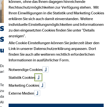
können, ohne das Ihnen dagegen hinreichende
Rechtsschutzmöglichkeiten zur Verfügung stehen. Mit
Ihren Einwilligungen in die Statistik und Marketing Cookies
erklären Sie sich auch damit einverstanden. Weitere
individuelle Einstellungsmöglichkeiten und Informationen
Suchst du einen Job, der
zu den eingesetzten Cookies finden Sie unter "Details
anzeigen".
Sicherheit, Selbstbestimmung
Alle Cookie-Einstellungen können Sie jederzeit über den
und Flexibilität vereint?
Link in unserer Datenschutzerklärung anpassen. Dort
finden Sie auch alle weiteren rechtlich erforderlichen
Informationen in ausführlicher Form.
Dann bist du bei uns richtig. Wir glauben, dass man am besten
Notwendige Cookies
arbeitet, wenn man seinem eigenen Rhythmus folgt.
Statistik Cookies
Teamarbeit und intensiver Austausch sind für uns der Schlüssel
Marketing Cookies
zu besten Ergebnissen. Dein Arbeitsalltag ist abwechslungsreich,
Externe Medien
da jede Kundin und jeder Kunde individuelle Lösungen braucht.
Als OVB-Berater*in unterstützt du deine Kund*innen bei