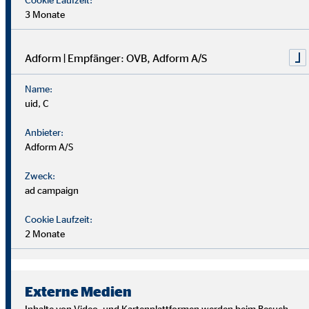
3 Monate
Adform | Empfänger: OVB, Adform A/S
Name:
uid, C
Anbieter:
Adform A/S
Zweck:
ad campaign
Cookie Laufzeit:
2 Monate
Wir suchen Persönlichkeiten mit Charakter, die aus dem
Rahmen fallen.
Externe Medien
Du musst kein Finanzprofi sein – unsere Ausbildung bereitet
Inhalte von Video- und Kartenplattformen werden beim Besuch