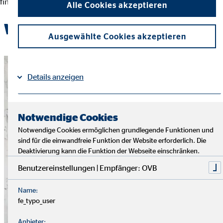
finanziellen Entscheidungen und der Erreichung ihrer Ziele.
Alle Cookies akzeptieren
Werde Teil des OVB-Teams
Ausgewählte Cookies akzeptieren
Details anzeigen
Impressum
Datenschutz
|
Notwendige Cookies
Notwendige Cookies ermöglichen grundlegende Funktionen und
sind für die einwandfreie Funktion der Website erforderlich. Die
Deaktivierung kann die Funktion der Webseite einschränken.
Benutzereinstellungen | Empfänger: OVB
Name:
fe_typo_user
Anbieter: