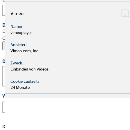
Vimeo
Dein Begleitschreiben
Name:
Erlaubte Formate: PDF, Word, ZIP, OpenOffice,
vimeoplayer
OpenDocument, JPG, PNG, BMP | Maximal 20 MB
Anbieter:
Vimeo.com, Inc.
Deine Nachricht
Zweck:
Einbinden von Videos
Cookie Laufzeit:
24 Monate
Wie hast Du von uns erfahren?
Datenschutz
*