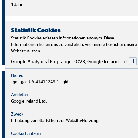
Überblick im Arbeitsalltag sowie analytische Fähigkeiten,
1 Jahr
um die Ziele deiner Kund
innen richtig zu verstehen und
passende Lösungen zu finden.
Statistik Cookies
Starte auch du als OVB Finanzberater*in durch!
Statistik Cookies erfassen Informationen anonym. Diese
Informationen helfen uns zu verstehen, wie unsere Besucher unsere
Website nutzen.
Jetzt klicken und bewerben!
Google Analytics | Empfänger: OVB, Google Ireland Ltd.
Name:
_ga, _gat_UA-41411249-1, _gid
Anbieter:
Google Ireland Ltd.
Zweck:
Erhebung von Statistiken zur Website-Nutzung
Cookie Laufzeit: