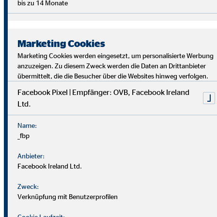
bis zu 14 Monate
Marketing Cookies
Marketing Cookies werden eingesetzt, um personalisierte Werbung
anzuzeigen. Zu diesem Zweck werden die Daten an Drittanbieter
übermittelt, die die Besucher über die Websites hinweg verfolgen.
Facebook Pixel | Empfänger: OVB, Facebook Ireland
Ltd.
Bei uns findest du Sicherheit, Selbstbestimmung und
Flexibilität. Teamarbeit und Austausch stehen im
Name:
Mittelpunkt. Dein Alltag ist vielfältig, da jede*r Kund*in
_fbp
individuelle Lösungen braucht. Als OVB-Berater*in
unterstützt du Kund*innen, die richtigen finanziellen
Anbieter:
Entscheidungen zu treffen.
Facebook Ireland Ltd.
Zweck:
Verknüpfung mit Benutzerprofilen
Cookie Laufzeit: