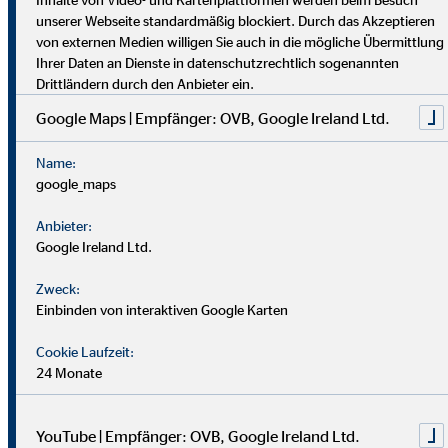
dich umfassend vor. Uniabsolvent*innen wenden bei uns ihr
unserer Webseite standardmäßig blockiert. Durch das Akzeptieren
Wissen praktisch an. Nach einer Job-Pause kannst du flexibel
von externen Medien willigen Sie auch in die mögliche Übermittlung
einsteigen, und Finanzprofis finden bei uns neue Chancen.
Ihrer Daten an Dienste in datenschutzrechtlich sogenannten
Drittländern durch den Anbieter ein.
Google Maps | Empfänger: OVB, Google Ireland Ltd.
Name:
google_maps
Anbieter:
Google Ireland Ltd.
Zweck:
Einbinden von interaktiven Google Karten
Cookie Laufzeit:
24 Monate
YouTube | Empfänger: OVB, Google Ireland Ltd.