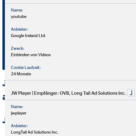
Name:
youtube
Bei OVB gibt es keine Grenzen: Unser Karriereplan bietet
gleiche Chancen für alle.
Anbieter:
Google Ireland Ltd.
Du durchläufst einen strukturierten Plan mit
Zweck:
Aufstiegsmöglichkeiten durch Ausbildung und Praxis.
Einbinden von Videos
Unterstützung bekommst du von deinem Team und deiner
Führungskraft.
Cookie Laufzeit:
24 Monate
Jetzt bei OVB in Langenfeld
JW Player | Empfänger: OVB, Long Tail Ad Solutions Inc.
als Berater durchstarten
Name:
jwplayer
Jetzt bewerben
Anbieter:
LongTail Ad Solutions Inc.