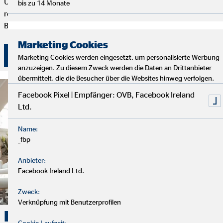
Um deine Finanzplanung aktuell zu halten, bieten wir
bis zu 14 Monate
regelmäßige Servicegespräche an. Vertrauen und persönliche
Betreuung stehen bei uns an erster Stelle.
Marketing Cookies
Überzeuge dich selbst von unserer Beratung!
Marketing Cookies werden eingesetzt, um personalisierte Werbung
anzuzeigen. Zu diesem Zweck werden die Daten an Drittanbieter
übermittelt, die die Besucher über die Websites hinweg verfolgen.
Facebook Pixel | Empfänger: OVB, Facebook Ireland
Ltd.
Name:
_fbp
Anbieter:
Facebook Ireland Ltd.
Zweck:
Verknüpfung mit Benutzerprofilen
Karriere. Erfolg. OVB.
Cookie Laufzeit: