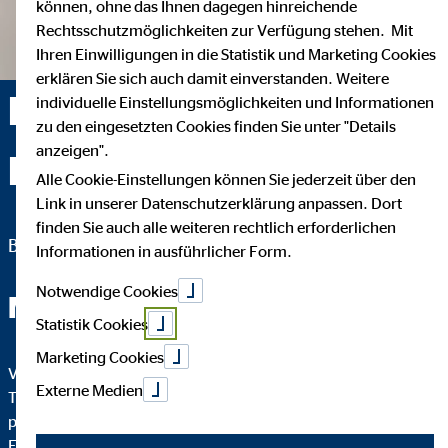
können, ohne das Ihnen dagegen hinreichende
Rechtsschutzmöglichkeiten zur Verfügung stehen. Mit
Ihren Einwilligungen in die Statistik und Marketing Cookies
erklären Sie sich auch damit einverstanden. Weitere
Kirsten Hengesbach —
individuelle Einstellungsmöglichkeiten und Informationen
zu den eingesetzten Cookies finden Sie unter "Details
anzeigen".
Langenfeld
Alle Cookie-Einstellungen können Sie jederzeit über den
Link in unserer Datenschutzerklärung anpassen. Dort
finden Sie auch alle weiteren rechtlich erforderlichen
Bezirksleiterin für die OVB Vermögensberatung AG
Informationen in ausführlicher Form.
Notwendige Cookies
Mit Konzept ins Eigenheim!
Statistik Cookies
Marketing Cookies
Verwirklichen Sie mit unserer Beratung und Kompetenz den
Externe Medien
Traum Ihrer eigenen Immobilie! Wir erstellen gemeinsam ein
persönliches Konzept und die maßgeschneiderte
Finanzierung. Auch nach dem Erwerb oder Bau Ihrer