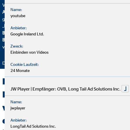
Von
Focus Mone
y
wurden wir für
Top
Name:
Altersvorsorgeberatung und als fairster Finanzvertrieb
youtube
geehrt. Zusätzlich erhielten wir vom
Handelsblatt
das
„
FairCompany“-
Siegel, bewertet durch das
Institut für
Anbieter:
Beschäftigung und Employability (IBE
). Als Teil der
Google Ireland Ltd.
Brancheninitiative Nachhaltigkeit
setzen wir uns aktiv für
Zweck:
verantwortungsvolle Beratung ein.
Einbinden von Videos
Danke für Ihr Vertrauen – wir bleiben dran!
Cookie Laufzeit:
24 Monate
Lassen Sie uns gemeinsam
JW Player | Empfänger: OVB, Long Tail Ad Solutions Inc.
Ihren Lebenstraum
Name:
verwirklichen und auf Dauer
jwplayer
erhalten!
Anbieter:
LongTail Ad Solutions Inc.