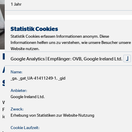
1 Jahr
Statistik Cookies
Statistik Cookies erfassen Informationen anonym. Diese
Informationen helfen uns zu verstehen, wie unsere Besucher unsere
Website nutzen.
Deine Finanzen, Dein Weg:
Google Analytics | Empfänger: OVB, Google Ireland Ltd.
Analyse, Beratung und
Name:
_ga, _gat_UA-41411249-1, _gid
Service
Anbieter:
Google Ireland Ltd.
Wir starten mit einem entspannten Analysegespräch, um deine
Finanzen und Ziele kennenzulernen. Anschließend präsentiere
Zweck:
Erhebung von Statistiken zur Website-Nutzung
ich dir maßgeschneiderte Finanzlösungen.
Cookie Laufzeit: