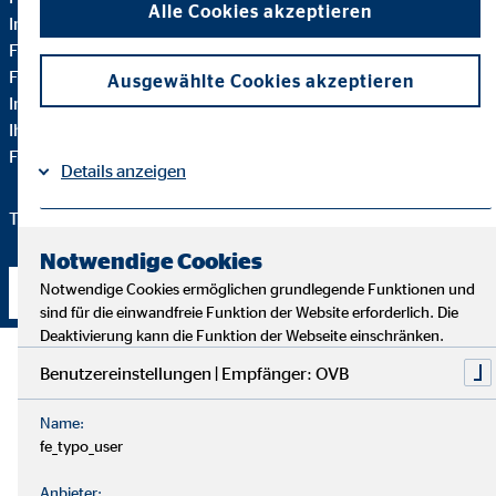
Alle Cookies akzeptieren
Immobilie muss einiges im Zusammenhang mit der
Finanzierung beachtet werden. Wir beraten zu allen
Finanzprodukten, die im Zusammenhang mit einer
Ausgewählte Cookies akzeptieren
Immobilienfinanzierung stehen. Darüber hinaus stehen wir
Ihnen immer mit Rat und Tat zur Seite, auch in allen anderen
Finanzfragen.
Details anzeigen
Testen Sie uns, wir freuen uns auf Sie!
Impressum
Datenschutz
|
Notwendige Cookies
Notwendige Cookies ermöglichen grundlegende Funktionen und
Kontakt aufnehmen
sind für die einwandfreie Funktion der Website erforderlich. Die
Deaktivierung kann die Funktion der Webseite einschränken.
Benutzereinstellungen | Empfänger: OVB
Name:
fe_typo_user
Anbieter: