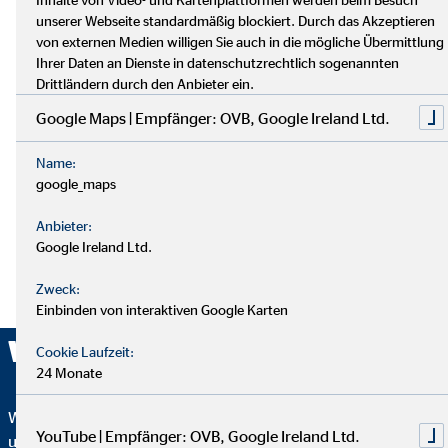
unserer Webseite standardmäßig blockiert. Durch das Akzeptieren
von externen Medien willigen Sie auch in die mögliche Übermittlung
Ihrer Daten an Dienste in datenschutzrechtlich sogenannten
Drittländern durch den Anbieter ein.
Google Maps | Empfänger: OVB, Google Ireland Ltd.
Name:
google_maps
Anbieter:
Google Ireland Ltd.
Zweck:
Einbinden von interaktiven Google Karten
Wir sind ausgezeichnet!
Cookie Laufzeit:
24 Monate
Wir wurden mehrfach ausgezeichnet – ein starkes Zeichen für
YouTube | Empfänger: OVB, Google Ireland Ltd.
unser Engagement in Qualität, Fairness und Nachhaltigkeit.