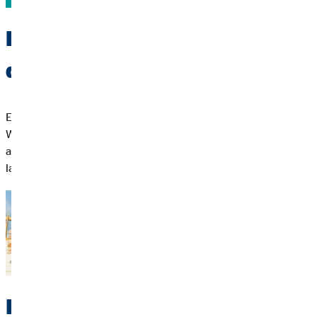
Eine Finanzierung auf die du
dich verlassen kannst
Eine flexible Immobilienfinanzierung ist die Basis für deinen
Weg ins eigene Zuhause. Sie passt sich deiner Lebenssituation
an, gibt dir Planungssicherheit und hilft dir, deine Kosten
langfristig im Blick zu behalten.
Individuelle Beratung für