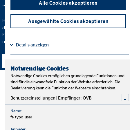
Alle Cookies akzeptieren
... und entspannt an morgen denken können.
Hier bekommst du all das, was das Bildungssystem und Teile
Ausgewählte Cookies akzeptieren
der Branche versäumt haben, weil
unser
Job Menschen sind:
Eine ehrliche Beratung auf Augenhöhe zu allen Themen rund
um Investments, Versicherungen und Finanzierungen.
Details anzeigen
Kontakt aufnehmen
Impressum
Datenschutz
|
Notwendige Cookies
Notwendige Cookies ermöglichen grundlegende Funktionen und
sind für die einwandfreie Funktion der Website erforderlich. Die
Deaktivierung kann die Funktion der Webseite einschränken.
Benutzereinstellungen | Empfänger: OVB
Name:
fe_typo_user
Anbieter: