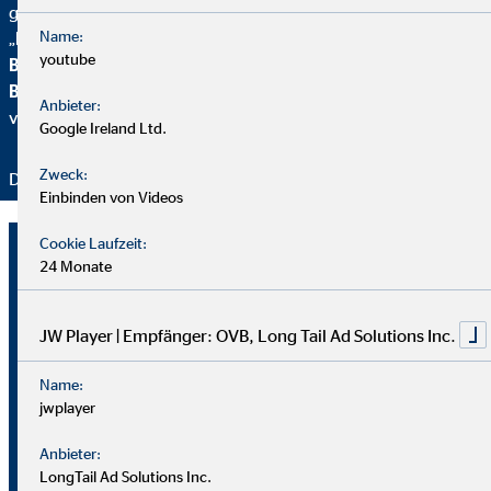
geehrt. Zusätzlich erhielten wir vom
Handelsblatt
das
Name:
„
FairCompany“-
Siegel, bewertet durch das
Institut für
youtube
Beschäftigung und Employability (IBE
). Als Teil der
Brancheninitiative Nachhaltigkeit
setzen wir uns aktiv für
Anbieter:
verantwortungsvolle Beratung ein.
Google Ireland Ltd.
Zweck:
Danke für Ihr Vertrauen – wir bleiben dran!
Einbinden von Videos
Cookie Laufzeit:
24 Monate
JW Player | Empfänger: OVB, Long Tail Ad Solutions Inc.
Name:
jwplayer
Anbieter:
LongTail Ad Solutions Inc.