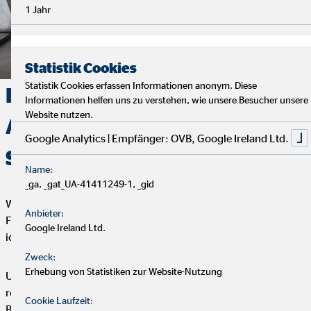
1 Jahr
Statistik Cookies
Statistik Cookies erfassen Informationen anonym. Diese
Deine Finanzen, Dein Weg:
Informationen helfen uns zu verstehen, wie unsere Besucher unsere
Website nutzen.
Analyse, Beratung und
Google Analytics | Empfänger: OVB, Google Ireland Ltd.
Service
Name:
_ga, _gat_UA-41411249-1, _gid
Wir starten mit einem entspannten Analysegespräch, um deine
Anbieter:
Finanzen und Ziele kennenzulernen. Anschließend präsentiere
Google Ireland Ltd.
ich dir maßgeschneiderte Finanzlösungen.
Zweck:
Erhebung von Statistiken zur Website-Nutzung
Um deine Finanzplanung aktuell zu halten, bieten wir
regelmäßige Servicegespräche an. Vertrauen und persönliche
Cookie Laufzeit:
Betreuung stehen bei uns an erster Stelle.