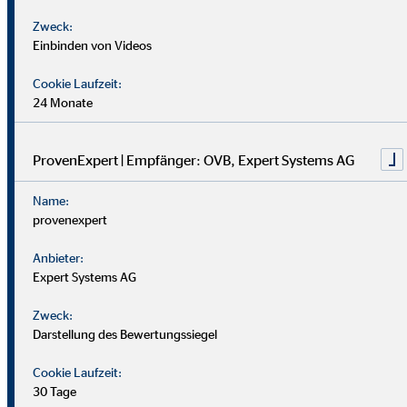
Zweck:
Einbinden von Videos
Cookie Laufzeit:
24 Monate
ProvenExpert | Empfänger: OVB, Expert Systems AG
Was du über unser Büro
Name:
wissen solltest
provenexpert
Anbieter:
Expert Systems AG
Unser OVB Büro in Mönchengladbach - Valeria und Christian
Gorzejewski: Wir sind von Montag bis Freitag, 09:00 bis
Zweck:
19:00 Uhr, persönlich für dich da. Zusätzlich erreichst du
Darstellung des Bewertungssiegel
uns jederzeit per Telefon, E-Mail, Kundenapp oder
WhatsApp. Besuche uns und erfahre mehr!
Cookie Laufzeit:
30 Tage