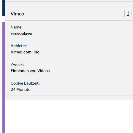
Entdecke unser Büro
Vimeo
Name:
vimeoplayer
Anbieter:
Vimeo.com, Inc.
Zweck:
Einbinden von Videos
Cookie Laufzeit:
24 Monate
Träumst du von den eigenen
vier Wänden?