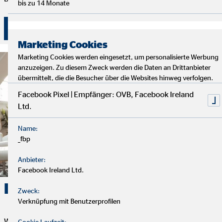
bis zu 14 Monate
Überzeuge dich selbst von unserer Beratung!
Marketing Cookies
Marketing Cookies werden eingesetzt, um personalisierte Werbung
anzuzeigen. Zu diesem Zweck werden die Daten an Drittanbieter
übermittelt, die die Besucher über die Websites hinweg verfolgen.
Facebook Pixel | Empfänger: OVB, Facebook Ireland
Ltd.
Name:
_fbp
Anbieter:
Facebook Ireland Ltd.
Karriere. Erfolg. OVB.
Zweck:
Verknüpfung mit Benutzerprofilen
Wenn du Flexibilität, Selbstbestimmung und eine erfüllende
Cookie Laufzeit: