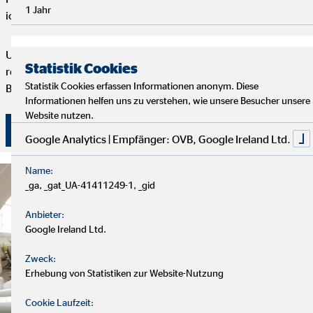
1 Jahr
ich dir maßgeschneiderte Finanzlösungen.
Um deine Finanzplanung aktuell zu halten, bieten wir
Statistik Cookies
regelmäßige Servicegespräche an. Vertrauen und persönliche
Statistik Cookies erfassen Informationen anonym. Diese
Betreuung stehen bei uns an erster Stelle.
Informationen helfen uns zu verstehen, wie unsere Besucher unsere
Website nutzen.
Überzeuge dich selbst von unserer Beratung!
Google Analytics | Empfänger: OVB, Google Ireland Ltd.
Name:
_ga, _gat_UA-41411249-1, _gid
Anbieter:
Google Ireland Ltd.
Zweck:
Erhebung von Statistiken zur Website-Nutzung
Cookie Laufzeit: