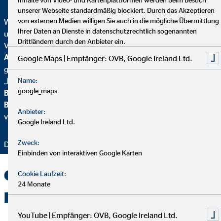
unserer Webseite standardmäßig blockiert. Durch das Akzeptieren
von externen Medien willigen Sie auch in die mögliche Übermittlung
Wir wurden mehrfach ausgezeichnet – ein starkes Zeichen für
Ihrer Daten an Dienste in datenschutzrechtlich sogenannten
unser Engagement in Qualität, Fairness und Nachhaltigkeit.
Drittländern durch den Anbieter ein.
Von
Focus Mone
y
wurden wir für
Top
Altersvorsorgeberatung und als fairster Finanzvertrieb
Google Maps | Empfänger: OVB, Google Ireland Ltd.
geehrt. Zusätzlich erhielten wir vom
Handelsblatt
das
Name:
„
FairCompany“-
Siegel, bewertet durch das
Institut für
google_maps
Beschäftigung und Employability (IBE
). Als Teil der
Brancheninitiative Nachhaltigkeit
setzen wir uns aktiv für
Anbieter:
verantwortungsvolle Beratung ein.
Google Ireland Ltd.
Zweck:
Danke für Ihr Vertrauen – wir bleiben dran!
Einbinden von interaktiven Google Karten
OVB Landesdirektion Kai
Cookie Laufzeit:
24 Monate
Buchholz in Minden
YouTube | Empfänger: OVB, Google Ireland Ltd.