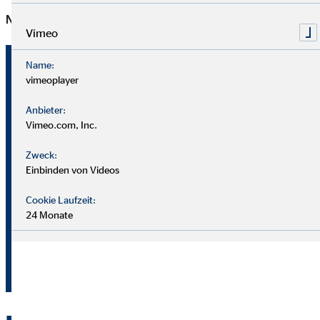
Norbert Janowski, Journalist aus Paderborn
Vimeo
Kai Buchholz
Name:
vimeoplayer
Landesdirektor für die OVB
Vermögensberatung AG
Anbieter:
Vimeo.com, Inc.
Dresdener Str. 6
Zweck:
32423 Minden
Einbinden von Videos
+49 571 3201760
Cookie Laufzeit:
24 Monate
+49 173 6055705
buchholz@ovb.de
+49 571 3201197