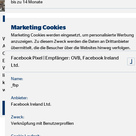
bis zu 14 Monate
Karriere. Erfolg. OVB.
Marketing Cookies
Marketing Cookies werden eingesetzt, um personalisierte Werbung
Wenn du Flexibilität, Selbstbestimmung und eine erfüllende
anzuzeigen. Zu diesem Zweck werden die Daten an Drittanbieter
Aufgabe mit Sinn und Zweck suchst, dann ist die Tätigkeit als
übermittelt, die die Besucher über die Websites hinweg verfolgen.
OVB Finanzberater*in genau das Richtige für dich. Dein
Facebook Pixel | Empfänger: OVB, Facebook Ireland
Engagement bestimmt, wie weit du bei uns kommen kannst.
Ltd.
Wenn du genug von einem langweiligen 9-to-5 Job hast und
lieber selbstständig arbeiten möchtest, aber trotzdem mit
Name:
kompetenten und freundlichen Kollegen zusammenarbeiten
_fbp
willst, dann bist du hier genau richtig.
Anbieter:
Facebook Ireland Ltd.
Hier klicken und bewerben!
Zweck:
Verknüpfung mit Benutzerprofilen
Cookie Laufzeit: