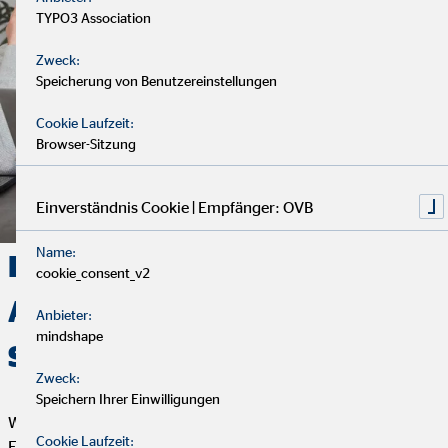
TYPO3 Association
Zweck:
Speicherung von Benutzereinstellungen
Cookie Laufzeit:
Browser-Sitzung
Einverständnis Cookie | Empfänger: OVB
Name:
Deine Finanzen, Dein Weg:
cookie_consent_v2
Analyse, Beratung und
Anbieter:
mindshape
Service
Zweck:
Speichern Ihrer Einwilligungen
Wir starten mit einem entspannten Analysegespräch, um deine
Cookie Laufzeit:
Finanzen und Ziele kennenzulernen. Anschließend präsentiere