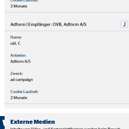
3 Monate
Adform | Empfänger: OVB, Adform A/S
Name:
uid, C
Anbieter:
Adform A/S
Zweck:
ad campaign
Cookie Laufzeit:
2 Monate
Wir sind ausgezeichnet!
Externe Medien
Inhalte von Video- und Kartenplattformen werden beim Besuch