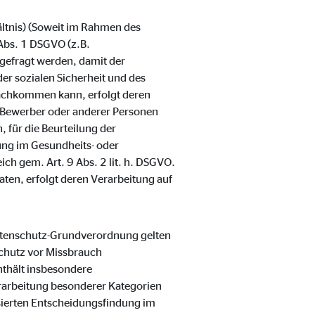
ältnis) (Soweit im Rahmen des
Abs. 1 DSGVO (z.B.
gefragt werden, damit der
er sozialen Sicherheit und des
nachkommen kann, erfolgt deren
er Bewerber oder anderer Personen
 für die Beurteilung der
lung im Gesundheits- oder
ch gem. Art. 9 Abs. 2 lit. h. DSGVO.
aten, erfolgt deren Verarbeitung auf
Datenschutz-Grundverordnung gelten
chutz vor Missbrauch
thält insbesondere
rarbeitung besonderer Kategorien
sierten Entscheidungsfindung im