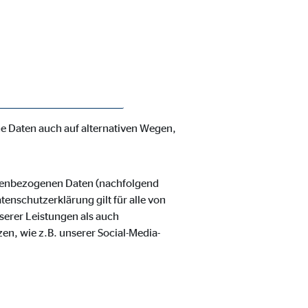
enschutzerklärung möchte unser
verarbeiteten personenbezogenen
hnen zustehenden Rechte aufgeklärt.
 und organisatorische Maßnahmen
nbezogenen Daten sicherzustellen.
ss ein absoluter Schutz nicht
e Daten auch auf alternativen Wegen,
ie Deaktivierung kann die
onenbezogenen Daten (nachfolgend
enschutzerklärung gilt für alle von
erer Leistungen als auch
en, wie z.B. unserer Social-Media-