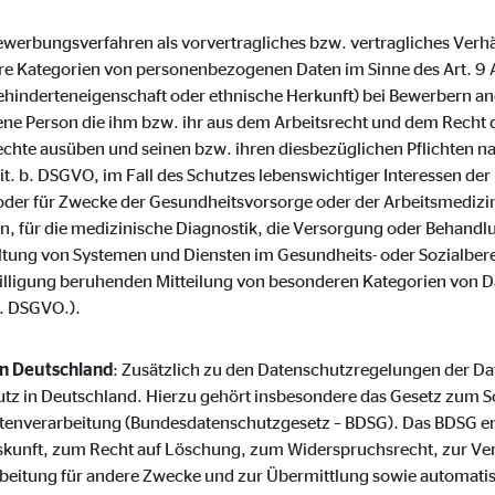
o.com, Inc.
(Bewerbungsverfahren als vorvertragliches bzw. vertragliches Verh
inden von Videos
 Kategorien von personenbezogenen Daten im Sinne des Art. 9 
hinderteneigenschaft oder ethnische Herkunft) bei Bewerbern an
Monate
ene Person die ihm bzw. ihr aus dem Arbeitsrecht und dem Recht d
chte ausüben und seinen bzw. ihren diesbezüglichen Pflichten 
lit. b. DSGVO, im Fall des Schutzes lebenswichtiger Interessen d
 oder für Zwecke der Gesundheitsvorsorge oder der Arbeitsmedizin,
ten, für die medizinische Diagnostik, die Versorgung oder Behand
ltung von Systemen und Diensten im Gesundheits- oder Sozialberei
inwilligung beruhenden Mitteilung von besonderen Kategorien von D
a. DSGVO.).
in Deutschland
: Zusätzlich zu den Datenschutzregelungen der 
tz in Deutschland. Hierzu gehört insbesondere das Gesetz zum S
tenverarbeitung (Bundesdatenschutzgesetz – BDSG). Das BDSG en
skunft, zum Recht auf Löschung, zum Widerspruchsrecht, zur Ve
beitung für andere Zwecke und zur Übermittlung sowie automati