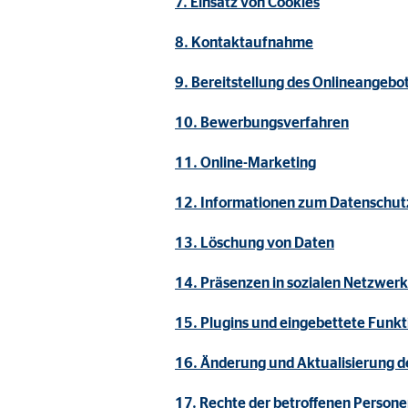
7. Einsatz von Cookies
Name:
_ga,
Anbieter:
Goog
8. Kontaktaufnahme
Zweck:
Erhe
9. Bereitstellung des Onlineangeb
Cookie Laufzeit:
bis 
10. Bewerbungsverfahren
11. Online-Marketing
Marketing Cookies
12. Informationen zum Datenschutz
Marketing Cookies werden eingesetzt, um personalis
Besucher über die Websites hinweg verfolgen.
13. Löschung von Daten
14. Präsenzen in sozialen Netzwer
Facebook Pixel | Empfänger: OVB, Facebook 
15. Plugins und eingebettete Funkt
Name:
_fbp
Anbieter:
Face
16. Änderung und Aktualisierung d
Zweck:
Verk
17. Rechte der betroffenen Person