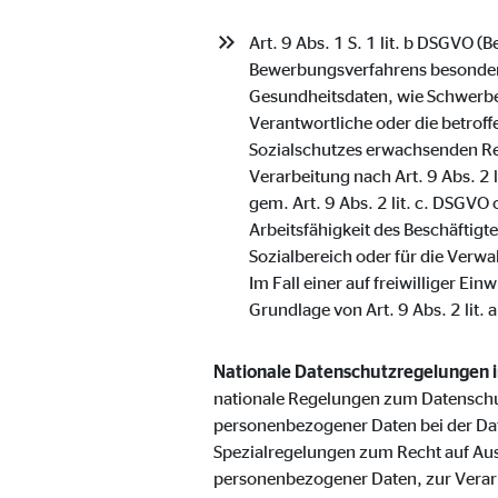
Anbieter:
Vime
Art. 9 Abs. 1 S. 1 lit. b DSGVO 
Zweck:
Einb
Bewerbungsverfahrens besondere
Gesundheitsdaten, wie Schwerbe
Cookie Laufzeit:
24 
Verantwortliche oder die betroff
Sozialschutzes erwachsenden Re
Verarbeitung nach Art. 9 Abs. 2 
gem. Art. 9 Abs. 2 lit. c. DSGVO
Arbeitsfähigkeit des Beschäftig
Sozialbereich oder für die Verwa
Im Fall einer auf freiwilliger E
Grundlage von Art. 9 Abs. 2 lit. 
Nationale Datenschutzregelungen 
nationale Regelungen zum Datenschu
personenbezogener Daten bei der Da
Spezialregelungen zum Recht auf Au
personenbezogener Daten, zur Verar