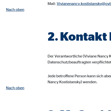
Mail:
Vivianenancy.kostistansky@ov
Name:
goo
Nach oben
Anbieter:
Goog
Zweck:
Einb
2. Kontakt
Cookie Laufzeit:
24 
YouTube | Empfänger: OVB, Google Ireland L
Der Verantwortliche (Viviane Nancy 
Name:
you
Datenschutzbeauftragten verpflichtet
Anbieter:
Goog
Jede betroffene Person kann sich abe
Zweck:
Einb
Nancy Kostistansky) wenden.
Cookie Laufzeit:
24 
Nach oben
JW Player | Empfänger: OVB, Long Tail Ad Sol