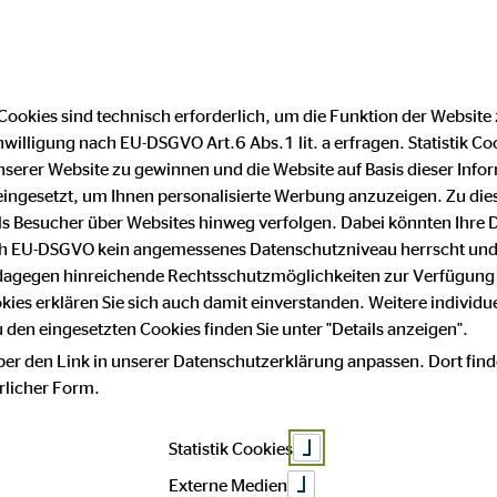
Cookies sind technisch erforderlich, um die Funktion der Website
nwilligung nach EU-DSGVO Art.6 Abs.1 lit. a erfragen. Statistik Co
atenschutz
Impressum
serer Website zu gewinnen und die Website auf Basis dieser Infor
eingesetzt, um Ihnen personalisierte Werbung anzuzeigen. Zu di
 als Besucher über Websites hinweg verfolgen. Dabei könnten Ihre 
hutz
ach EU-DSGVO kein angemessenes Datenschutzniveau herrscht und
 dagegen hinreichende Rechtsschutzmöglichkeiten zur Verfügung 
okies erklären Sie sich auch damit einverstanden. Weitere individue
den eingesetzten Cookies finden Sie unter "Details anzeigen".
ber den Link in unserer Datenschutzerklärung anpassen. Dort find
sse an unserem Unternehmen. Datenschutz hat einen besonders hoh
hrlicher Form.
Statistik Cookies
Daten, beispielsweise des Namens, der Anschrift, E-Mail-Adress
m Einklang mit der Datenschutz-Grundverordnung und in Übereinst
Externe Medien