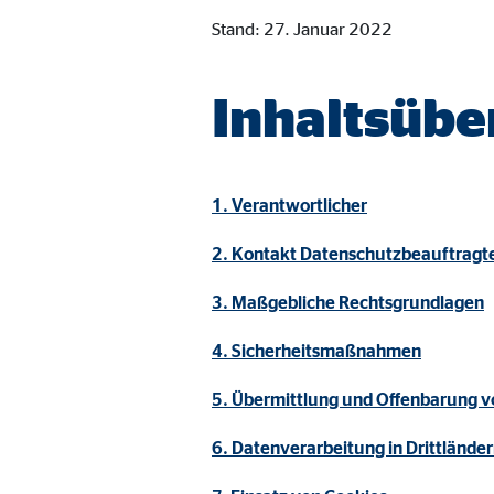
Cookie Laufzeit:
Brow
Stand: 27. Januar 2022
Einverständnis Cookie | Empfänger: OVB
Inhaltsübe
Name:
cook
Anbieter:
min
1. Verantwortlicher
Zweck:
Spei
2. Kontakt Datenschutzbeauftragt
Cookie Laufzeit:
1 Ja
3. Maßgebliche Rechtsgrundlagen
Statistik Cookies
4. Sicherheitsmaßnahmen
Statistik Cookies erfassen Informationen anonym. D
5. Übermittlung und Offenbarung 
6. Datenverarbeitung in Drittlände
Google Analytics | Empfänger: OVB, Google I