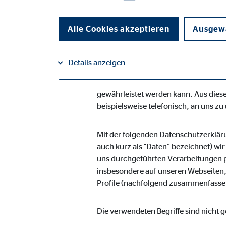
Vermögensberatung AG geltenden lan
Unternehmen die Öffentlichkeit übe
Alle Cookies akzeptieren
Ausgewä
Daten informieren. Ferner werden bet
Die OVB Vermögensberatung AG hat al
Details anzeigen
umgesetzt, um einen möglichst lücken
Dennoch können internetbasierte Dat
Impressum
gewährleistet werden kann. Aus diese
Datenschutz
|
Notwendige Cookies
beispielsweise telefonisch, an uns zu
Notwendige Cookies ermöglichen grundlegende Funkti
Funktion der Webseite einschränken.
Mit der folgenden Datenschutzerklär
auch kurz als "Daten“ bezeichnet) wi
uns durchgeführten Verarbeitungen 
Benutzereinstellungen | Empfänger: OVB
insbesondere auf unseren Webseiten, 
Name:
Profile (nachfolgend zusammenfassen
fe_t
Anbieter:
TYPO
Die verwendeten Begriffe sind nicht g
Zweck:
Spei