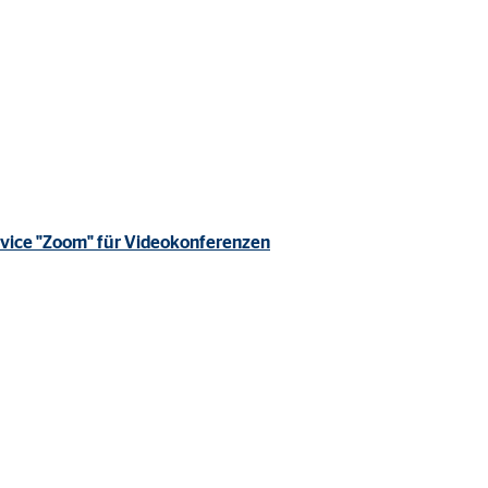
rvice "Zoom" für Videokonferenzen
ter übermittelt, die die