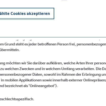
desspezifischen Datenschutzbestimmungen. Mittels dieser Dat
r Art, Umfang und Zweck der von uns erhobenen, genutzten und 
hlte Cookies akzeptieren
roffene Personen mittels dieser Datenschutzerklärung über die i
s für die Verarbeitung Verantwortlicher zahlreiche technische
losen Schutz der über diese Internetseite verarbeiteten persone
enübertragungen grundsätzlich Sicherheitslücken aufweisen, soda
m Grund steht es jeder betroffenen Person frei, personenbezogen
 übermitteln.
onen und sind für die einwandfreie Funktion der Website erforderlich. D
ung möchten wir Sie darüber aufklären, welche Arten Ihrer pers
r zu welchen Zwecken und in welchem Umfang verarbeiten. Die Dat
personenbezogener Daten, sowohl im Rahmen der Erbringung uns
in mobilen Applikationen sowie innerhalb externer Onlinepräsenz
d bezeichnet als "Onlineangebot“).
ypo_user
3 Association
eschlechtsspezifisch.
cherung von Benutzereinstellungen