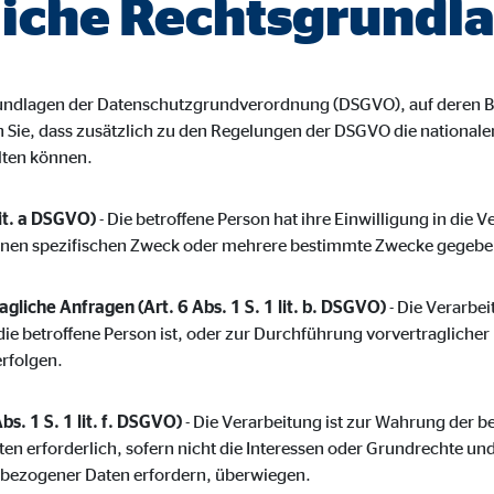
iche Rechtsgrundl
ayer
Tail Ad Solutions Inc.
inden von Videos
grundlagen der Datenschutzgrundverordnung (DSGVO), auf deren B
Monate
en Sie, dass zusätzlich zu den Regelungen der DSGVO die nationa
lten können.
tems AG
lit. a DSGVO)
- Die betroffene Person hat ihre Einwilligung in die 
enexpert
inen spezifischen Zweck oder mehrere bestimmte Zwecke gegebe
rt Systems AG
gliche Anfragen (Art. 6 Abs. 1 S. 1 lit. b. DSGVO)
- Die Verarbeit
tellung des Bewertungssiegel
die betroffene Person ist, oder zur Durchführung vorvertragliche
erfolgen.
Tage
bs. 1 S. 1 lit. f. DSGVO)
- Die Verarbeitung ist zur Wahrung der b
ten erforderlich, sofern nicht die Interessen oder Grundrechte un
nbezogener Daten erfordern, überwiegen.
oplayer