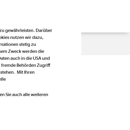
 zu gewährleisten. Darüber
okies nutzen wir dazu,
mationen stetig zu
esem Zweck werden die
Daten auch in die USA und
 fremde Behörden Zugriff
stehen. Mit Ihren
lle
en Sie auch alle weiteren
en Stellenwert bei der OVB
e oder Telefonnummer einer
immung mit den für die OVB