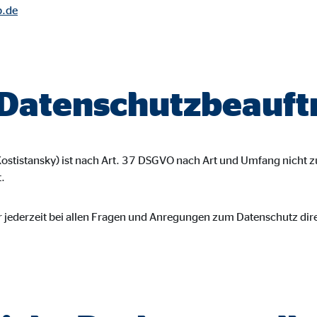
b.de
gle_maps
le Ireland Ltd.
inden von interaktiven Google Karten
 Datenschutzbeauft
Monate
td.
Kostistansky) ist nach Art. 37 DSGVO nach Art und Umfang nicht 
tube
.
le Ireland Ltd.
r jederzeit bei allen Fragen und Anregungen zum Datenschutz dir
inden von Videos
Monate
utions Inc.