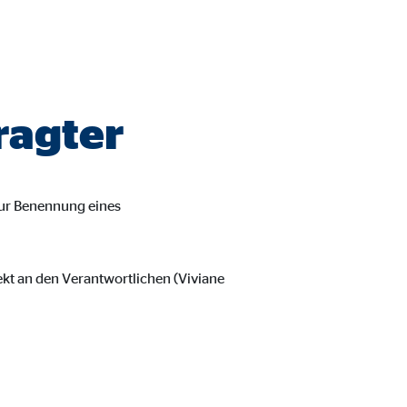
ragter
zur Benennung eines
ekt an den Verantwortlichen (Viviane