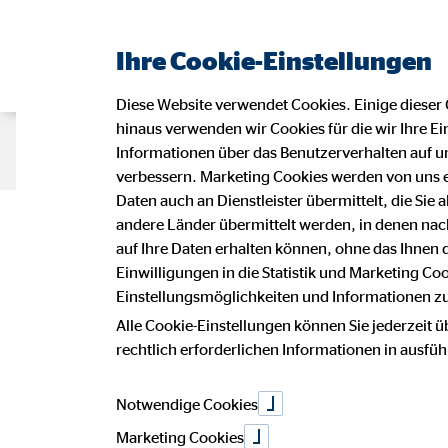
Ihre Cookie-Einstellungen
Diese Website verwendet Cookies. Einige dieser 
hinaus verwenden wir Cookies für die wir Ihre Ei
Beraterseite
Karriere bei OVB
D
Informationen über das Benutzerverhalten auf un
verbessern. Marketing Cookies werden von uns 
Daten auch an Dienstleister übermittelt, die Sie
Datensc
andere Länder übermittelt werden, in denen n
auf Ihre Daten erhalten können, ohne das Ihnen
Einwilligungen in die Statistik und Marketing Co
Einstellungsmöglichkeiten und Informationen zu 
Alle Cookie-Einstellungen können Sie jederzeit ü
Wir freuen uns sehr über Ihr Intere
rechtlich erforderlichen Informationen in ausfü
Vermögensberatung AG.
Notwendige Cookies
Die Verarbeitung personenbezogener 
betroffenen Person, erfolgt stets i
Marketing Cookies