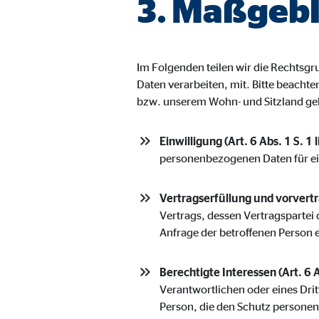
3. Maßgebl
Name:
jwpl
Anbieter:
Long
Zweck:
Einb
Im Folgenden teilen wir die Rechts
Cookie Laufzeit:
24 
Daten verarbeiten, mit. Bitte beacht
bzw. unserem Wohn- und Sitzland ge
ProvenExpert | Empfänger: OVB, Expert Sys
Einwilligung (Art. 6 Abs. 1 S. 1 
Name:
prov
personenbezogenen Daten für e
Anbieter:
Expe
Vertragserfüllung und vorvertra
Zweck:
Dars
Vertrags, dessen Vertragspartei 
Anfrage der betroffenen Person 
Cookie Laufzeit:
30 
Berechtigte Interessen (Art. 6 A
Vimeo
Verantwortlichen oder eines Drit
Person, die den Schutz persone
Name:
vime