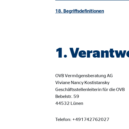
Cookie Laufzeit:
3 M
18. Begriffsdefinitionen
Adform | Empfänger: OVB, Adform A/S
Name:
uid,
Anbieter:
Adf
1. Verantw
Zweck:
ad 
Cookie Laufzeit:
2 M
OVB Vermögensberatung AG
Viviane Nancy Kostistansky
Geschäftsstellenleiterin für die OVB
Externe Medien
Bebelstr. 59
Inhalte von Video- und Kartenplattformen werden b
44532 Lünen
willigen Sie auch in die mögliche Übermittlung Ihre
Telefon: +491742762027
Google Maps | Empfänger: OVB, Google Irela