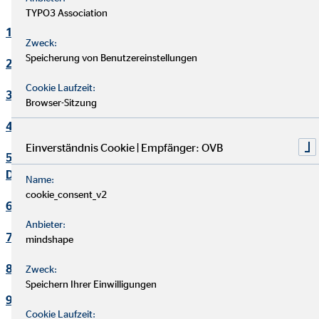
TYPO3 Association
1. Verantwortlicher
Zweck:
Speicherung von Benutzereinstellungen
2. Kontakt Datenschutzbeauftragter
Cookie Laufzeit:
3. Maßgebliche Rechtsgrundlagen
Browser-Sitzung
4. Sicherheitsmaßnahmen
Einverständnis Cookie | Empfänger: OVB
5. Übermittlung und Offenbarung von personenbezogenen
Daten
Name:
cookie_consent_v2
6. Datenverarbeitung in Drittländern
Anbieter:
7. Einsatz von Cookies
mindshape
8. Kontaktaufnahme
Zweck:
Speichern Ihrer Einwilligungen
9. Bereitstellung des Onlineangebotes und Webhosting
Cookie Laufzeit: