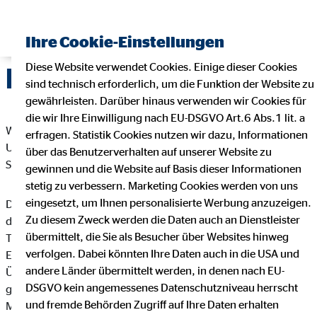
Ihre Cookie-Einstellungen
Diese Website verwendet Cookies. Einige dieser Cookies
Datenschutz
sind technisch erforderlich, um die Funktion der Website zu
gewährleisten. Darüber hinaus verwenden wir Cookies für
die wir Ihre Einwilligung nach EU-DSGVO Art.6 Abs.1 lit. a
Wir freuen uns sehr über Ihr Interesse an unserem
erfragen. Statistik Cookies nutzen wir dazu, Informationen
Unternehmen. Datenschutz hat einen besonders hohen
über das Benutzerverhalten auf unserer Website zu
Stellenwert bei der OVB Vermögensberatung AG.
gewinnen und die Website auf Basis dieser Informationen
stetig zu verbessern. Marketing Cookies werden von uns
eingesetzt, um Ihnen personalisierte Werbung anzuzeigen.
Die Verarbeitung personenbezogener Daten, beispielsweise
Zu diesem Zweck werden die Daten auch an Dienstleister
des Namens, der Anschrift, E-Mail-Adresse oder
übermittelt, die Sie als Besucher über Websites hinweg
Telefonnummer einer betroffenen Person, erfolgt stets im
verfolgen. Dabei könnten Ihre Daten auch in die USA und
Einklang mit der Datenschutz-Grundverordnung und in
andere Länder übermittelt werden, in denen nach EU-
Übereinstimmung mit den für die OVB Vermögensberatung AG
DSGVO kein angemessenes Datenschutzniveau herrscht
geltenden landesspezifischen Datenschutzbestimmungen.
und fremde Behörden Zugriff auf Ihre Daten erhalten
Mittels dieser Datenschutzerklärung möchte unser