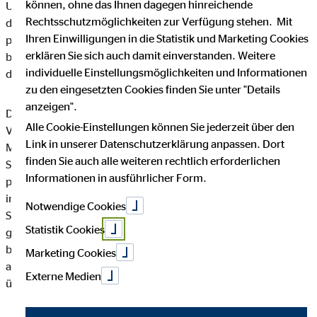
können, ohne das Ihnen dagegen hinreichende
Unternehmen die Öffentlichkeit über Art, Umfang und Zweck
Rechtsschutzmöglichkeiten zur Verfügung stehen. Mit
der von uns erhobenen, genutzten und verarbeiteten
Ihren Einwilligungen in die Statistik und Marketing Cookies
personenbezogenen Daten informieren. Ferner werden
erklären Sie sich auch damit einverstanden. Weitere
betroffene Personen mittels dieser Datenschutzerklärung über
individuelle Einstellungsmöglichkeiten und Informationen
die ihnen zustehenden Rechte aufgeklärt.
zu den eingesetzten Cookies finden Sie unter "Details
anzeigen".
Die OVB Vermögensberatung AG hat als für die Verarbeitung
Alle Cookie-Einstellungen können Sie jederzeit über den
Verantwortlicher zahlreiche technische und organisatorische
Link in unserer Datenschutzerklärung anpassen. Dort
Maßnahmen umgesetzt, um einen möglichst lückenlosen
finden Sie auch alle weiteren rechtlich erforderlichen
Schutz der über diese Internetseite verarbeiteten
Informationen in ausführlicher Form.
personenbezogenen Daten sicherzustellen. Dennoch können
internetbasierte Datenübertragungen grundsätzlich
Notwendige Cookies
Sicherheitslücken aufweisen, sodass ein absoluter Schutz nicht
Statistik Cookies
gewährleistet werden kann. Aus diesem Grund steht es jeder
betroffenen Person frei, personenbezogene Daten auch auf
Marketing Cookies
alternativen Wegen, beispielsweise telefonisch, an uns zu
Externe Medien
übermitteln.