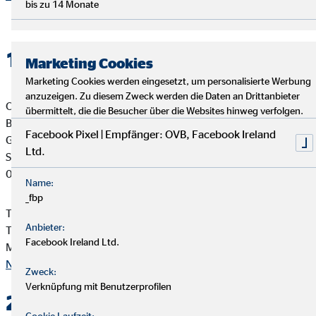
bis zu 14 Monate
1. Verantwortlicher
Marketing Cookies
Marketing Cookies werden eingesetzt, um personalisierte Werbung
anzuzeigen. Zu diesem Zweck werden die Daten an Drittanbieter
OVB Vermögensberatung AG
übermittelt, die die Besucher über die Websites hinweg verfolgen.
Barbara Müller
Facebook Pixel | Empfänger: OVB, Facebook Ireland
Generalagentin für die OVB
Ltd.
Sonnenstr. 11
04703 Leisnig
Name:
_fbp
Telefon: +49 34321 62388
Anbieter:
Telefax: +49 34321 62389
Facebook Ireland Ltd.
Mail:
bmueller@ovb.de
Nach oben
Zweck:
Verknüpfung mit Benutzerprofilen
2. Kontakt
Cookie Laufzeit: