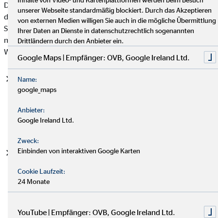
Datenschutzgrundverordnung (DSGVO), auf deren Basis wir
unserer Webseite standardmäßig blockiert. Durch das Akzeptieren
die personenbezogenen Daten verarbeiten, mit. Bitte beachten
von externen Medien willigen Sie auch in die mögliche Übermittlung
Sie, dass zusätzlich zu den Regelungen der DSGVO die
Ihrer Daten an Dienste in datenschutzrechtlich sogenannten
nationalen Datenschutzvorgaben in Ihrem bzw. unserem
Drittländern durch den Anbieter ein.
Wohn- und Sitzland gelten können.
Google Maps | Empfänger: OVB, Google Ireland Ltd.
Einwilligung (Art. 6 Abs. 1 S. 1 lit. a DSGVO)
- Die
Name:
google_maps
betroffene Person hat ihre Einwilligung in die Verarbeitung
der sie betreffenden personenbezogenen Daten für einen
Anbieter:
spezifischen Zweck oder mehrere bestimmte Zwecke
Google Ireland Ltd.
gegeben.
Zweck:
Einbinden von interaktiven Google Karten
Vertragserfüllung und vorvertragliche Anfragen (Art. 6
Abs. 1 S. 1 lit. b. DSGVO)
- Die Verarbeitung ist für die
Cookie Laufzeit:
Erfüllung eines Vertrags, dessen Vertragspartei die
24 Monate
betroffene Person ist, oder zur Durchführung
vorvertraglicher Maßnahmen erforderlich, die auf Anfrage
der betroffenen Person erfolgen.
YouTube | Empfänger: OVB, Google Ireland Ltd.