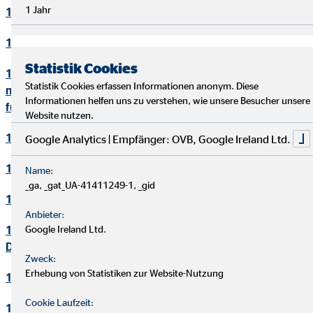
1 Jahr
10. Bewerbungsverfahren
11. Online-Marketing
Statistik Cookies
12. Informationen zum Datenschutz und rechtlich
Statistik Cookies erfassen Informationen anonym. Diese
notwendige Informationen beim Einsatz des Service "Zoom"
Informationen helfen uns zu verstehen, wie unsere Besucher unsere
für Videokonferenzen
Website nutzen.
13. Löschung von Daten
Google Analytics | Empfänger: OVB, Google Ireland Ltd.
14. Präsenzen in sozialen Netzwerken
Name:
_ga, _gat_UA-41411249-1, _gid
15. Plugins und eingebettete Funktionen sowie Inhalte
Anbieter:
16. Änderung und Aktualisierung der
Google Ireland Ltd.
Datenschutzerklärung
Zweck:
Erhebung von Statistiken zur Website-Nutzung
17. Rechte der betroffenen Personen
Cookie Laufzeit:
18. Begriffsdefinitionen