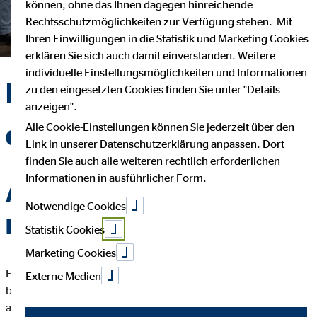
können, ohne das Ihnen dagegen hinreichende
Rechtsschutzmöglichkeiten zur Verfügung stehen. Mit
Ihren Einwilligungen in die Statistik und Marketing Cookies
erklären Sie sich auch damit einverstanden. Weitere
individuelle Einstellungsmöglichkeiten und Informationen
Mit Spaß an der Arbeit
zu den eingesetzten Cookies finden Sie unter "Details
anzeigen".
durchstarten
Alle Cookie-Einstellungen können Sie jederzeit über den
Link in unserer Datenschutzerklärung anpassen. Dort
finden Sie auch alle weiteren rechtlich erforderlichen
Informationen in ausführlicher Form.
Arbeiten in einem
Notwendige Cookies
Familienbetrieb
Statistik Cookies
Marketing Cookies
Für uns zählt nicht nur dein Lebenslauf, sondern wer du
Externe Medien
bist und was du bewegen möchtest. Du entscheidest, wo du
arbeitest, wann und wie lange! Entweder bei dir im Homeoffice,