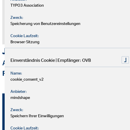
Datenschutzerklärung.
TYPO3 Association
Zweck:
Zustimmung zum "Vimeo" Cookie um diesen
Speicherung von Benutzereinstellungen
Inhalt anzuzeigen
Cookie Laufzeit:
Datenschutz
|
Impressum
Browser-Sitzung
Jetzt Einblicke gewinnen!
Einverständnis Cookie | Empfänger: OVB
ARBEITEN IN DER
REGIONALDIREKTION HAMANN
Name:
cookie_consent_v2
Anbieter:
mindshape
Wir haben dich neugierig
Zweck:
gemacht?
Speichern Ihrer Einwilligungen
Cookie Laufzeit: