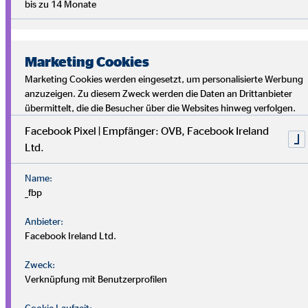
bis zu 14 Monate
Nutze einen Teil deiner Freizeit, um dir finanzielle Freiräume
zu schaffen und dich persönlich und fachlich
weiterzuentwickeln.
Marketing Cookies
Marketing Cookies werden eingesetzt, um personalisierte Werbung
Das sind deine Vorteile:
anzuzeigen. Zu diesem Zweck werden die Daten an Drittanbieter
übermittelt, die die Besucher über die Websites hinweg verfolgen.
Facebook Pixel | Empfänger: OVB, Facebook Ireland
Zeitaufwand von 8 bis 10 Stunden pro Woche
Ltd.
freie Zeiteinteilung
Name:
_fbp
Entwicklung zum qualifizierten Berater (m/w/d)
Anbieter:
möglich
Facebook Ireland Ltd.
du bekommst deinen eigenen Karriereplan
Zweck:
Verknüpfung mit Benutzerprofilen
Cookie Laufzeit: