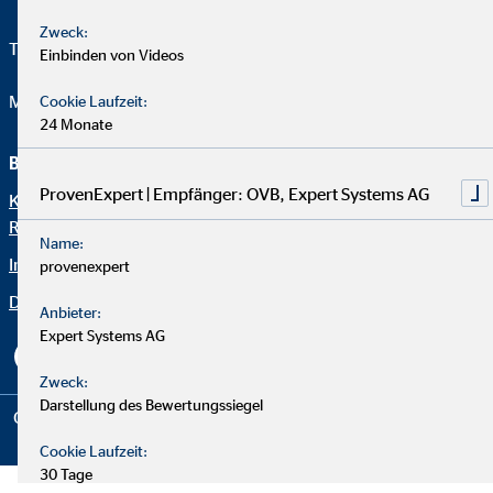
Zweck:
Telefon:
+49 (341) 462480
Einbinden von Videos
Mail:
office.hamann@ovb.de
Cookie Laufzeit:
24 Monate
Beraterseite
Rechtliche Hinweise
ProvenExpert | Empfänger: OVB, Expert Systems AG
Karriere in der
Datenschutz
Regionaldirektion Hamann
Erklärung zur Barrierefreiheit
Name:
Impressum
provenexpert
Netiquette
Datenschutz
Cookie-Einstellungen
Anbieter:
Expert Systems AG
Zweck:
Darstellung des Bewertungssiegel
Copyright © 2026 by OVB Vermögensberatung AG | All Rights
Reserved
Cookie Laufzeit:
30 Tage