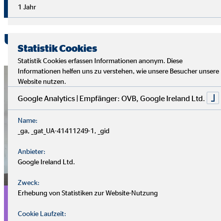
1 Jahr
Dann schau dir jetzt unsere aktuellen Stellenangebote an.
Unsere Stellenabgebote
Statistik Cookies
Statistik Cookies erfassen Informationen anonym. Diese
Informationen helfen uns zu verstehen, wie unsere Besucher unsere
Website nutzen.
Google Analytics | Empfänger: OVB, Google Ireland Ltd.
Name:
_ga, _gat_UA-41411249-1, _gid
Anbieter:
Google Ireland Ltd.
Zweck:
2. Einkommen nebenberuflich
Erhebung von Statistiken zur Website-Nutzung
erzielen
Cookie Laufzeit: