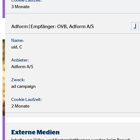
3 Monate
mehr erfahren
Adform | Empfänger: OVB, Adform A/S
Name:
uid, C
Anbieter:
Adform A/S
Zweck:
ad campaign
Cookie Laufzeit:
2 Monate
Angebot für Abiturienten - Duales
Studium
Externe Medien
Inhalte von Video- und Kartenplattformen werden beim Besuch