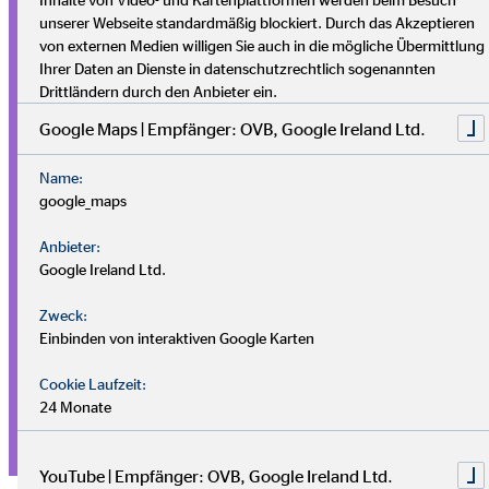
unserer Webseite standardmäßig blockiert. Durch das Akzeptieren
Nach dem Abi an die Uni? Oder direkt ins Berufsleben
von externen Medien willigen Sie auch in die mögliche Übermittlung
starten? Warum nicht beides? Wir bieten dir ein
Ihrer Daten an Dienste in datenschutzrechtlich sogenannten
abwechslungsreiches und anspruchsvolles Aufgabengebiet
Drittländern durch den Anbieter ein.
und einen Beruf mit ausgezeichneten Perspektiven. Du hast
Google Maps | Empfänger: OVB, Google Ireland Ltd.
nahezu unbegrenzte Entwicklungsmöglichkeiten in einem
zukunftssicheren Umfeld. In unserem Familienunternehmen
Name:
hast du immer einen persönlichen Ansprechpartner und
google_maps
Coach an deiner Seite!
Anbieter:
Ein duales Bachelor-Studium in unserer Direktion ist ein
Google Ireland Ltd.
hervorragender Start in die Zukunft und vereint Theorie und
Zweck:
Praxis miteinander. Seit 1996 sind wir Praxispartner der
Einbinden von interaktiven Google Karten
staatlichen Berufsakademie Sachsen. Du hast die Wahl
zwischen 4 Studiengängen.
Cookie Laufzeit:
24 Monate
mehr erfahren
YouTube | Empfänger: OVB, Google Ireland Ltd.