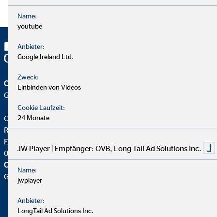
Name:
youtube
Anbieter:
Google Ireland Ltd.
Zweck:
OVB Vermögensberatung AG
Einbinden von Videos
Geschäftsstelle | Leipzig
Cookie Laufzeit:
Christian F. Hamann B.A.
24 Monate
Regionaldirektor für die OVB
Erich-Zeigner-Allee 79a
JW Player | Empfänger: OVB, Long Tail Ad Solutions Inc.
04229 Leipzig
OVB Vermögensberatung AG
Name:
Geschäftsstelle |
jwplayer
Anbieter:
LongTail Ad Solutions Inc.