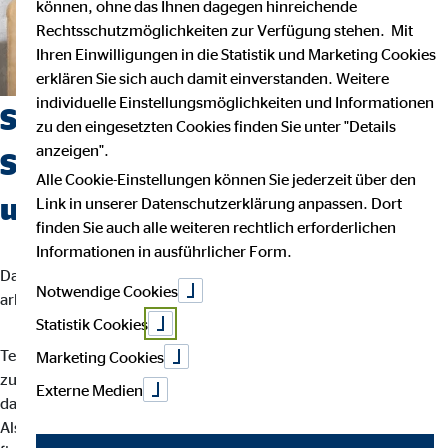
können, ohne das Ihnen dagegen hinreichende
Rechtsschutzmöglichkeiten zur Verfügung stehen. Mit
Ihren Einwilligungen in die Statistik und Marketing Cookies
erklären Sie sich auch damit einverstanden. Weitere
individuelle Einstellungsmöglichkeiten und Informationen
Suchst du einen Job, der
zu den eingesetzten Cookies finden Sie unter "Details
anzeigen".
Sicherheit, Selbstbestimmung
Alle Cookie-Einstellungen können Sie jederzeit über den
und Flexibilität vereint?
Link in unserer Datenschutzerklärung anpassen. Dort
finden Sie auch alle weiteren rechtlich erforderlichen
Informationen in ausführlicher Form.
Dann bist du bei uns richtig. Wir glauben, dass man am besten
Notwendige Cookies
arbeitet, wenn man seinem eigenen Rhythmus folgt.
Statistik Cookies
Teamarbeit und intensiver Austausch sind für uns der Schlüssel
Marketing Cookies
zu besten Ergebnissen. Dein Arbeitsalltag ist abwechslungsreich,
Externe Medien
da jede Kundin und jeder Kunde individuelle Lösungen braucht.
Als OVB-Berater*in unterstützt du deine Kund*innen bei