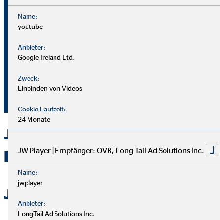
Name:
youtube
Bei OVB gibt es keine Grenzen: Unser Karriereplan bietet
gleiche Chancen für alle.
Anbieter:
Google Ireland Ltd.
Du durchläufst einen strukturierten Plan mit
Zweck:
Aufstiegsmöglichkeiten durch Ausbildung und Praxis.
Einbinden von Videos
Unterstützung bekommst du von deinem Team und deiner
Führungskraft.
Cookie Laufzeit:
24 Monate
Jetzt bei OVB in Laatzen als
JW Player | Empfänger: OVB, Long Tail Ad Solutions Inc.
Berater durchstarten
Name:
jwplayer
Jetzt bewerben
Anbieter:
LongTail Ad Solutions Inc.