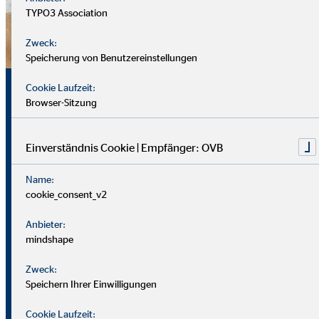
TYPO3 Association
Zweck:
Speicherung von Benutzereinstellungen
Sicherheit, Chancen und
Cookie Laufzeit:
Browser-Sitzung
echte Perspektiven
Einverständnis Cookie | Empfänger: OVB
Für uns zählt nicht dein Lebenslauf, sondern wer du bist und
Name:
was du erreichen möchtest. Wichtiger sind deine
cookie_consent_v2
zwischenmenschlichen und persönlichen Stärken.
Anbieter:
Du solltest offen, kontaktfreudig und freundlich auftreten
mindshape
und klar kommunizieren können. Empathie hilft dir, dich in
Zweck:
Kund*innen hineinzuversetzen.
Speichern Ihrer Einwilligungen
Als Berater
in brauchst du zudem eine gute Struktur, den
Cookie Laufzeit: