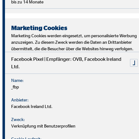
bis zu 14 Monate
Marketing Cookies
Marketing Cookies werden eingesetzt, um personalisierte Werbung
anzuzeigen. Zu diesem Zweck werden die Daten an Drittanbieter
übermittelt, die die Besucher über die Websites hinweg verfolgen.
Facebook Pixel | Empfänger: OVB, Facebook Ireland
Ltd.
Bei uns findest du Sicherheit, Selbstbestimmung und
Flexibilität. Teamarbeit und Austausch stehen im
Name:
Mittelpunkt. Dein Alltag ist vielfältig, da jede*r Kund*in
_fbp
individuelle Lösungen braucht. Als OVB-Berater*in
unterstützt du Kund*innen, die richtigen finanziellen
Anbieter:
Entscheidungen zu treffen.
Facebook Ireland Ltd.
Zweck:
Verknüpfung mit Benutzerprofilen
Cookie Laufzeit: