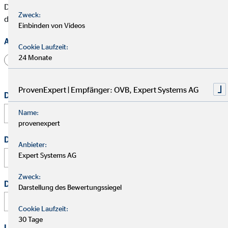
Die mit * gekennzeichneten Felder müssen ausgefüllt werden,
Zweck:
damit wir Deine Bewerbung bearbeiten können.
Einbinden von Videos
Anrede
Cookie Laufzeit:
24 Monate
Herr
Frau
Divers
ProvenExpert | Empfänger: OVB, Expert Systems AG
Dein vollständiger Name
*
Name:
provenexpert
Deine E-Mail Adresse
*
Anbieter:
Expert Systems AG
Zweck:
Deine Telefonnummer
Darstellung des Bewertungssiegel
Cookie Laufzeit:
30 Tage
Link zu Deinem Business-Profil (Xing / LinkedIn / andere)