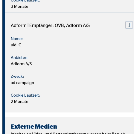
3 Monate
Adform | Empfänger: OVB, Adform A/S
Name:
uid, C
Anbieter:
Adform A/S
Zweck:
ad campaign
Cookie Laufzeit:
2 Monate
Wir suchen Persönlichkeiten mit Charakter, die aus dem
Rahmen fallen.
Externe Medien
Du musst kein Finanzprofi sein – unsere Ausbildung bereitet
Inhalte von Video- und Kartenplattformen werden beim Besuch