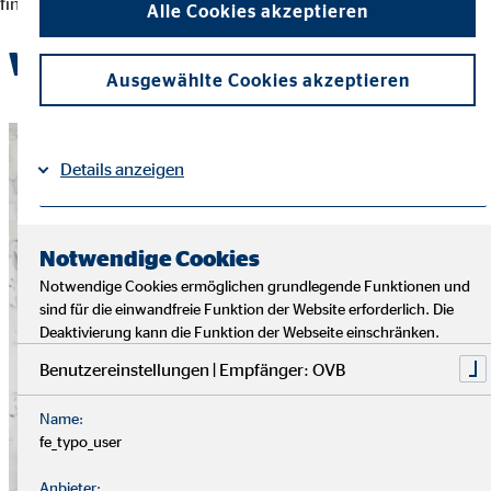
finanziellen Entscheidungen und der Erreichung ihrer Ziele.
Alle Cookies akzeptieren
Werde Teil des OVB-Teams
Ausgewählte Cookies akzeptieren
Details anzeigen
Impressum
Datenschutz
|
Notwendige Cookies
Notwendige Cookies ermöglichen grundlegende Funktionen und
sind für die einwandfreie Funktion der Website erforderlich. Die
Deaktivierung kann die Funktion der Webseite einschränken.
Benutzereinstellungen | Empfänger: OVB
Name:
fe_typo_user
Anbieter: