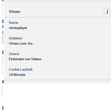
Vimeo
Dein Begleitschreiben
Name:
Erlaubte Formate: PDF, Word, ZIP, OpenOffice,
vimeoplayer
OpenDocument, JPG, PNG, BMP | Maximal 20 MB
Anbieter:
Vimeo.com, Inc.
Deine Nachricht
Zweck:
Einbinden von Videos
Cookie Laufzeit:
24 Monate
Wie hast Du von uns erfahren?
Datenschutz
*