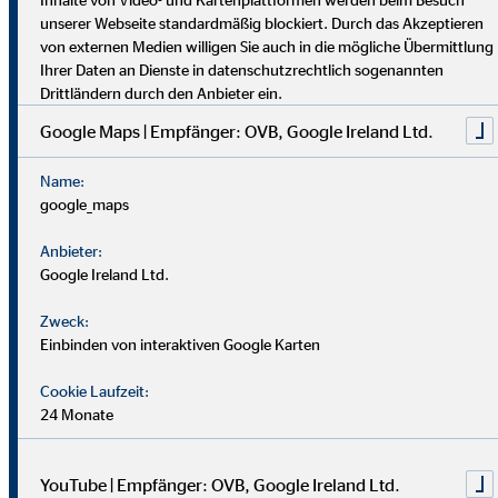
dich umfassend vor. Uniabsolvent*innen wenden bei uns ihr
unserer Webseite standardmäßig blockiert. Durch das Akzeptieren
Wissen praktisch an. Nach einer Job-Pause kannst du flexibel
von externen Medien willigen Sie auch in die mögliche Übermittlung
einsteigen, und Finanzprofis finden bei uns neue Chancen.
Ihrer Daten an Dienste in datenschutzrechtlich sogenannten
Drittländern durch den Anbieter ein.
Google Maps | Empfänger: OVB, Google Ireland Ltd.
Name:
google_maps
Anbieter:
Google Ireland Ltd.
Zweck:
Einbinden von interaktiven Google Karten
Cookie Laufzeit:
24 Monate
YouTube | Empfänger: OVB, Google Ireland Ltd.