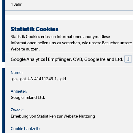
Überblick im Arbeitsalltag sowie analytische Fähigkeiten,
1 Jahr
um die Ziele deiner Kund
innen richtig zu verstehen und
passende Lösungen zu finden.
Statistik Cookies
Starte auch du als OVB Finanzberater*in durch!
Statistik Cookies erfassen Informationen anonym. Diese
Informationen helfen uns zu verstehen, wie unsere Besucher unsere
Website nutzen.
Jetzt klicken und bewerben!
Google Analytics | Empfänger: OVB, Google Ireland Ltd.
Name:
_ga, _gat_UA-41411249-1, _gid
Anbieter:
Google Ireland Ltd.
Zweck:
Erhebung von Statistiken zur Website-Nutzung
Cookie Laufzeit: