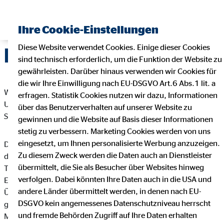
Ihre Cookie-Einstellungen
Diese Website verwendet Cookies. Einige dieser Cookies
Datenschutz
sind technisch erforderlich, um die Funktion der Website zu
gewährleisten. Darüber hinaus verwenden wir Cookies für
die wir Ihre Einwilligung nach EU-DSGVO Art.6 Abs.1 lit. a
Wir freuen uns sehr über Ihr Interesse an unserem
erfragen. Statistik Cookies nutzen wir dazu, Informationen
Unternehmen. Datenschutz hat einen besonders hohen
über das Benutzerverhalten auf unserer Website zu
Stellenwert bei der OVB Vermögensberatung AG.
gewinnen und die Website auf Basis dieser Informationen
stetig zu verbessern. Marketing Cookies werden von uns
eingesetzt, um Ihnen personalisierte Werbung anzuzeigen.
Die Verarbeitung personenbezogener Daten, beispielsweise
Zu diesem Zweck werden die Daten auch an Dienstleister
des Namens, der Anschrift, E-Mail-Adresse oder
übermittelt, die Sie als Besucher über Websites hinweg
Telefonnummer einer betroffenen Person, erfolgt stets im
verfolgen. Dabei könnten Ihre Daten auch in die USA und
Einklang mit der Datenschutz-Grundverordnung und in
andere Länder übermittelt werden, in denen nach EU-
Übereinstimmung mit den für die OVB Vermögensberatung AG
DSGVO kein angemessenes Datenschutzniveau herrscht
geltenden landesspezifischen Datenschutzbestimmungen.
und fremde Behörden Zugriff auf Ihre Daten erhalten
Mittels dieser Datenschutzerklärung möchte unser