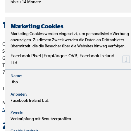
bis zu 14 Monate
1. Verantwortlicher
Marketing Cookies
Marketing Cookies werden eingesetzt, um personalisierte Werbung
anzuzeigen. Zu diesem Zweck werden die Daten an Drittanbieter
OVB Vermögensberatung AG
übermittelt, die die Besucher über die Websites hinweg verfolgen.
Sergio Tola
Facebook Pixel | Empfänger: OVB, Facebook Ireland
Geschäftsstellenleiter für die OVB
Ltd.
Talstr.3
70825 Korntal
Name:
_fbp
Telefon: +4917682482990
Anbieter:
Facebook Ireland Ltd.
Mail:
sergio.tola@ovb.de
Nach oben
Zweck:
Verknüpfung mit Benutzerprofilen
2. Kontakt
Cookie Laufzeit: