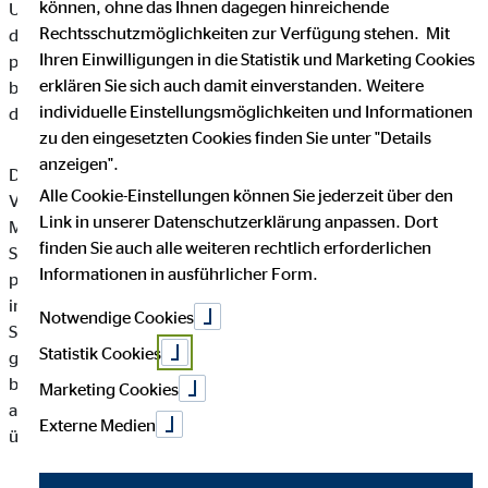
können, ohne das Ihnen dagegen hinreichende
Unternehmen die Öffentlichkeit über Art, Umfang und Zweck
Rechtsschutzmöglichkeiten zur Verfügung stehen. Mit
der von uns erhobenen, genutzten und verarbeiteten
Ihren Einwilligungen in die Statistik und Marketing Cookies
personenbezogenen Daten informieren. Ferner werden
erklären Sie sich auch damit einverstanden. Weitere
betroffene Personen mittels dieser Datenschutzerklärung über
individuelle Einstellungsmöglichkeiten und Informationen
die ihnen zustehenden Rechte aufgeklärt.
zu den eingesetzten Cookies finden Sie unter "Details
anzeigen".
Die OVB Vermögensberatung AG hat als für die Verarbeitung
Alle Cookie-Einstellungen können Sie jederzeit über den
Verantwortlicher zahlreiche technische und organisatorische
Link in unserer Datenschutzerklärung anpassen. Dort
Maßnahmen umgesetzt, um einen möglichst lückenlosen
finden Sie auch alle weiteren rechtlich erforderlichen
Schutz der über diese Internetseite verarbeiteten
Informationen in ausführlicher Form.
personenbezogenen Daten sicherzustellen. Dennoch können
internetbasierte Datenübertragungen grundsätzlich
Notwendige Cookies
Sicherheitslücken aufweisen, sodass ein absoluter Schutz nicht
Statistik Cookies
gewährleistet werden kann. Aus diesem Grund steht es jeder
betroffenen Person frei, personenbezogene Daten auch auf
Marketing Cookies
alternativen Wegen, beispielsweise telefonisch, an uns zu
Externe Medien
übermitteln.