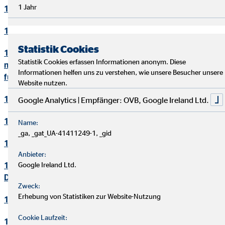
1 Jahr
10. Bewerbungsverfahren
11. Online-Marketing
Statistik Cookies
12. Informationen zum Datenschutz und rechtlich
Statistik Cookies erfassen Informationen anonym. Diese
notwendige Informationen beim Einsatz des Service "Zoom"
Informationen helfen uns zu verstehen, wie unsere Besucher unsere
für Videokonferenzen
Website nutzen.
13. Löschung von Daten
Google Analytics | Empfänger: OVB, Google Ireland Ltd.
14. Präsenzen in sozialen Netzwerken
Name:
_ga, _gat_UA-41411249-1, _gid
15. Plugins und eingebettete Funktionen sowie Inhalte
Anbieter:
16. Änderung und Aktualisierung der
Google Ireland Ltd.
Datenschutzerklärung
Zweck:
Erhebung von Statistiken zur Website-Nutzung
17. Rechte der betroffenen Personen
Cookie Laufzeit:
18. Begriffsdefinitionen