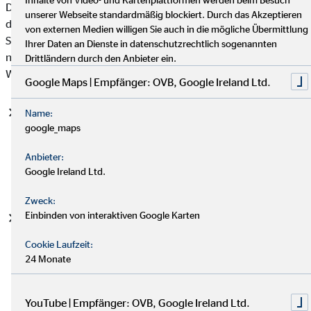
Datenschutzgrundverordnung (DSGVO), auf deren Basis wir
unserer Webseite standardmäßig blockiert. Durch das Akzeptieren
die personenbezogenen Daten verarbeiten, mit. Bitte beachten
von externen Medien willigen Sie auch in die mögliche Übermittlung
Sie, dass zusätzlich zu den Regelungen der DSGVO die
Ihrer Daten an Dienste in datenschutzrechtlich sogenannten
nationalen Datenschutzvorgaben in Ihrem bzw. unserem
Drittländern durch den Anbieter ein.
Wohn- und Sitzland gelten können.
Google Maps | Empfänger: OVB, Google Ireland Ltd.
Einwilligung (Art. 6 Abs. 1 S. 1 lit. a DSGVO)
- Die
Name:
google_maps
betroffene Person hat ihre Einwilligung in die Verarbeitung
der sie betreffenden personenbezogenen Daten für einen
Anbieter:
spezifischen Zweck oder mehrere bestimmte Zwecke
Google Ireland Ltd.
gegeben.
Zweck:
Einbinden von interaktiven Google Karten
Vertragserfüllung und vorvertragliche Anfragen (Art. 6
Abs. 1 S. 1 lit. b. DSGVO)
- Die Verarbeitung ist für die
Cookie Laufzeit:
Erfüllung eines Vertrags, dessen Vertragspartei die
24 Monate
betroffene Person ist, oder zur Durchführung
vorvertraglicher Maßnahmen erforderlich, die auf Anfrage
der betroffenen Person erfolgen.
YouTube | Empfänger: OVB, Google Ireland Ltd.