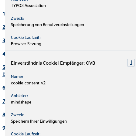
TYPO3 Association
1. Verantwortlicher
Zweck:
Speicherung von Benutzereinstellungen
2. Kontakt Datenschutzbeauftragter
Cookie Laufzeit:
3. Maßgebliche Rechtsgrundlagen
Browser-Sitzung
4. Sicherheitsmaßnahmen
Einverständnis Cookie | Empfänger: OVB
5. Übermittlung und Offenbarung von personenbezogenen
Daten
Name:
cookie_consent_v2
6. Datenverarbeitung in Drittländern
Anbieter:
7. Einsatz von Cookies
mindshape
8. Kontaktaufnahme
Zweck:
Speichern Ihrer Einwilligungen
9. Bereitstellung des Onlineangebotes und Webhosting
Cookie Laufzeit: