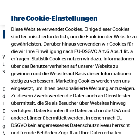
Ihre Cookie-Einstellungen
Diese Website verwendet Cookies. Einige dieser Cookies
Datenschutz
sind technisch erforderlich, um die Funktion der Website zu
gewährleisten. Darüber hinaus verwenden wir Cookies für
die wir Ihre Einwilligung nach EU-DSGVO Art.6 Abs.1 lit. a
Wir freuen uns sehr über Ihr Interesse an unserem
erfragen. Statistik Cookies nutzen wir dazu, Informationen
Unternehmen. Datenschutz hat einen besonders hohen
über das Benutzerverhalten auf unserer Website zu
Stellenwert bei der OVB Vermögensberatung AG.
gewinnen und die Website auf Basis dieser Informationen
stetig zu verbessern. Marketing Cookies werden von uns
eingesetzt, um Ihnen personalisierte Werbung anzuzeigen.
Die Verarbeitung personenbezogener Daten, beispielsweise
Zu diesem Zweck werden die Daten auch an Dienstleister
des Namens, der Anschrift, E-Mail-Adresse oder
übermittelt, die Sie als Besucher über Websites hinweg
Telefonnummer einer betroffenen Person, erfolgt stets im
verfolgen. Dabei könnten Ihre Daten auch in die USA und
Einklang mit der Datenschutz-Grundverordnung und in
andere Länder übermittelt werden, in denen nach EU-
Übereinstimmung mit den für die OVB Vermögensberatung AG
DSGVO kein angemessenes Datenschutzniveau herrscht
geltenden landesspezifischen Datenschutzbestimmungen.
und fremde Behörden Zugriff auf Ihre Daten erhalten
Mittels dieser Datenschutzerklärung möchte unser