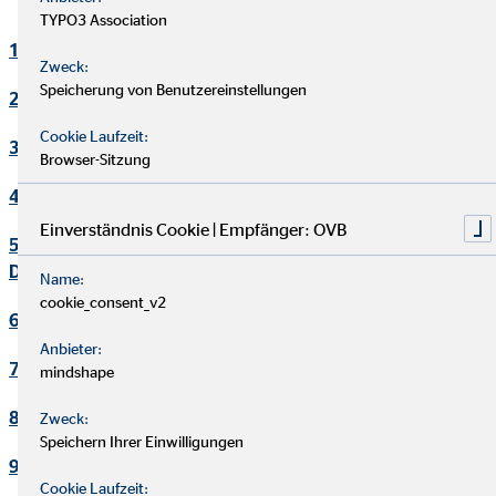
TYPO3 Association
1. Verantwortlicher
Zweck:
Speicherung von Benutzereinstellungen
2. Kontakt Datenschutzbeauftragter
Cookie Laufzeit:
3. Maßgebliche Rechtsgrundlagen
Browser-Sitzung
4. Sicherheitsmaßnahmen
Einverständnis Cookie | Empfänger: OVB
5. Übermittlung und Offenbarung von personenbezogenen
Daten
Name:
cookie_consent_v2
6. Datenverarbeitung in Drittländern
Anbieter:
7. Einsatz von Cookies
mindshape
8. Kontaktaufnahme
Zweck:
Speichern Ihrer Einwilligungen
9. Bereitstellung des Onlineangebotes und Webhosting
Cookie Laufzeit: