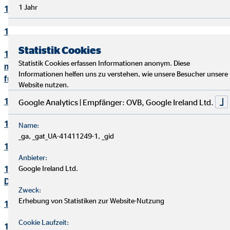
1 Jahr
10. Bewerbungsverfahren
11. Online-Marketing
Statistik Cookies
12. Informationen zum Datenschutz und rechtlich
Statistik Cookies erfassen Informationen anonym. Diese
notwendige Informationen beim Einsatz des Service "Zoom"
Informationen helfen uns zu verstehen, wie unsere Besucher unsere
für Videokonferenzen
Website nutzen.
13. Löschung von Daten
Google Analytics | Empfänger: OVB, Google Ireland Ltd.
14. Präsenzen in sozialen Netzwerken
Name:
_ga, _gat_UA-41411249-1, _gid
15. Plugins und eingebettete Funktionen sowie Inhalte
Anbieter:
16. Änderung und Aktualisierung der
Google Ireland Ltd.
Datenschutzerklärung
Zweck:
Erhebung von Statistiken zur Website-Nutzung
17. Rechte der betroffenen Personen
Cookie Laufzeit:
18. Begriffsdefinitionen