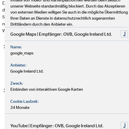
Datenschutzgrundverordnung (DSGVO), auf deren Basis wir
unserer Webseite standardmäßig blockiert. Durch das Akzeptieren
die personenbezogenen Daten verarbeiten, mit. Bitte beachten
von externen Medien willigen Sie auch in die mögliche Übermittlung
Sie, dass zusätzlich zu den Regelungen der DSGVO die
Ihrer Daten an Dienste in datenschutzrechtlich sogenannten
nationalen Datenschutzvorgaben in Ihrem bzw. unserem
Drittländern durch den Anbieter ein.
Wohn- und Sitzland gelten können.
Google Maps | Empfänger: OVB, Google Ireland Ltd.
Einwilligung (Art. 6 Abs. 1 S. 1 lit. a DSGVO)
- Die
Name:
google_maps
betroffene Person hat ihre Einwilligung in die Verarbeitung
der sie betreffenden personenbezogenen Daten für einen
Anbieter:
spezifischen Zweck oder mehrere bestimmte Zwecke
Google Ireland Ltd.
gegeben.
Zweck:
Einbinden von interaktiven Google Karten
Vertragserfüllung und vorvertragliche Anfragen (Art. 6
Abs. 1 S. 1 lit. b. DSGVO)
- Die Verarbeitung ist für die
Cookie Laufzeit:
Erfüllung eines Vertrags, dessen Vertragspartei die
24 Monate
betroffene Person ist, oder zur Durchführung
vorvertraglicher Maßnahmen erforderlich, die auf Anfrage
der betroffenen Person erfolgen.
YouTube | Empfänger: OVB, Google Ireland Ltd.