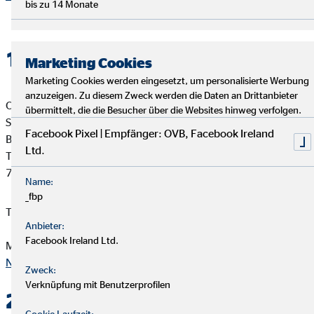
bis zu 14 Monate
1. Verantwortlicher
Marketing Cookies
Marketing Cookies werden eingesetzt, um personalisierte Werbung
anzuzeigen. Zu diesem Zweck werden die Daten an Drittanbieter
OVB Vermögensberatung AG
übermittelt, die die Besucher über die Websites hinweg verfolgen.
Silke Richter
Facebook Pixel | Empfänger: OVB, Facebook Ireland
Bezirksleiterin für die OVB
Ltd.
Talstr.1
70825 Korntal-Münchingen
Name:
_fbp
Telefon: 0711 - 544929
Anbieter:
Facebook Ireland Ltd.
Mail:
srichter@ovb.de
Nach oben
Zweck:
Verknüpfung mit Benutzerprofilen
2. Kontakt
Cookie Laufzeit: