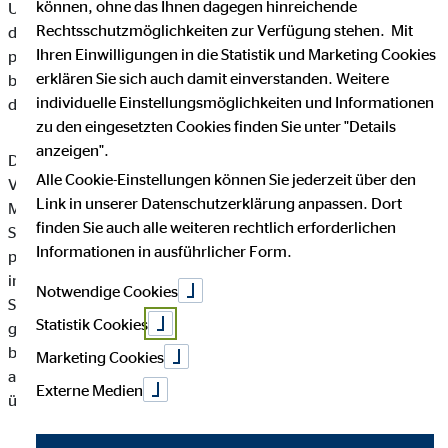
können, ohne das Ihnen dagegen hinreichende
Unternehmen die Öffentlichkeit über Art, Umfang und Zweck
Rechtsschutzmöglichkeiten zur Verfügung stehen. Mit
der von uns erhobenen, genutzten und verarbeiteten
Ihren Einwilligungen in die Statistik und Marketing Cookies
personenbezogenen Daten informieren. Ferner werden
erklären Sie sich auch damit einverstanden. Weitere
betroffene Personen mittels dieser Datenschutzerklärung über
individuelle Einstellungsmöglichkeiten und Informationen
die ihnen zustehenden Rechte aufgeklärt.
zu den eingesetzten Cookies finden Sie unter "Details
anzeigen".
Die OVB Vermögensberatung AG hat als für die Verarbeitung
Alle Cookie-Einstellungen können Sie jederzeit über den
Verantwortlicher zahlreiche technische und organisatorische
Link in unserer Datenschutzerklärung anpassen. Dort
Maßnahmen umgesetzt, um einen möglichst lückenlosen
finden Sie auch alle weiteren rechtlich erforderlichen
Schutz der über diese Internetseite verarbeiteten
Informationen in ausführlicher Form.
personenbezogenen Daten sicherzustellen. Dennoch können
internetbasierte Datenübertragungen grundsätzlich
Notwendige Cookies
Sicherheitslücken aufweisen, sodass ein absoluter Schutz nicht
Statistik Cookies
gewährleistet werden kann. Aus diesem Grund steht es jeder
betroffenen Person frei, personenbezogene Daten auch auf
Marketing Cookies
alternativen Wegen, beispielsweise telefonisch, an uns zu
Externe Medien
übermitteln.