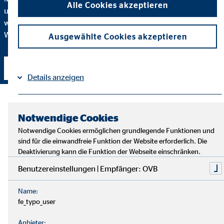
Alle Cookies akzeptieren
unterstützen und Ihre Finanz- und Vorsorgestrategie immer
wieder auf den neusten Stand zu bringen. Egal, wie sich Ihre
Wünsche jetzt und in Zukunft gestalten – ich bin für Sie da!
Ausgewählte Cookies akzeptieren
Kontakt aufnehmen
Details anzeigen
Impressum
Datenschutz
|
Notwendige Cookies
Notwendige Cookies ermöglichen grundlegende Funktionen und
sind für die einwandfreie Funktion der Website erforderlich. Die
Deaktivierung kann die Funktion der Webseite einschränken.
Benutzereinstellungen | Empfänger: OVB
Name:
fe_typo_user
Anbieter: