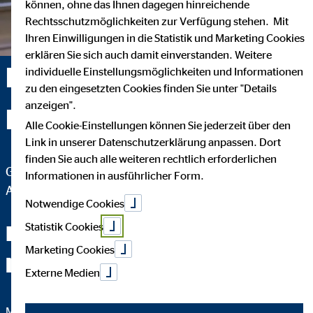
können, ohne das Ihnen dagegen hinreichende
Rechtsschutzmöglichkeiten zur Verfügung stehen. Mit
Ihren Einwilligungen in die Statistik und Marketing Cookies
erklären Sie sich auch damit einverstanden. Weitere
David Kajinic —
individuelle Einstellungsmöglichkeiten und Informationen
zu den eingesetzten Cookies finden Sie unter "Details
anzeigen".
Korntal-Münchingen
Alle Cookie-Einstellungen können Sie jederzeit über den
Link in unserer Datenschutzerklärung anpassen. Dort
finden Sie auch alle weiteren rechtlich erforderlichen
Geschäftsstellenleiter für die OVB Vermögensberatung
Informationen in ausführlicher Form.
AG
Notwendige Cookies
Statistik Cookies
Ich stehe in puncto Finanzen
Marketing Cookies
langfristig an Ihrer Seite.
Externe Medien
Meine Beratung ist darauf ausgelegt, Sie in jeder Lebenslage zu