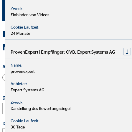
Besuchen Sie mich auf
Zweck:
Einbinden von Videos
Cookie Laufzeit:
Kontakt zu OVB in Korntal-
24 Monate
Münchingen
ProvenExpert | Empfänger: OVB, Expert Systems AG
Name:
Anrede
provenexpert
Herr
Frau
Divers
Anbieter:
Expert Systems AG
Dein vollständiger Name
*
Zweck:
Darstellung des Bewertungssiegel
Cookie Laufzeit:
Deine E-Mail Adresse
*
30 Tage