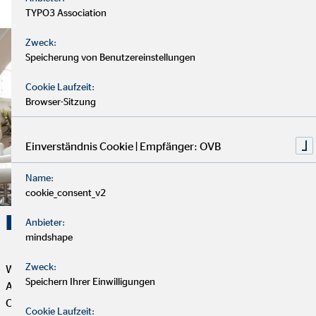
TYPO3 Association
Zweck:
Speicherung von Benutzereinstellungen
Cookie Laufzeit:
Browser-Sitzung
Einverständnis Cookie | Empfänger: OVB
Name:
cookie_consent_v2
Karriere. Erfolg. OVB.
Anbieter:
mindshape
Zweck:
Wenn du Flexibilität, Selbstbestimmung und eine erfüllende
Speichern Ihrer Einwilligungen
Aufgabe mit Sinn und Zweck suchst, dann ist die Tätigkeit als
OVB Finanzberater*in genau das Richtige für dich. Dein
Cookie Laufzeit: