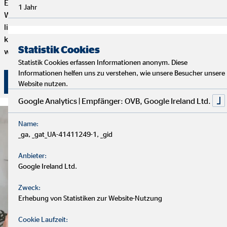
Engagement bestimmt, wie weit du bei uns kommen kannst.
1 Jahr
Wenn du genug von einem langweiligen 9-to-5 Job hast und
lieber selbstständig arbeiten möchtest, aber trotzdem mit
kompetenten und freundlichen Kollegen zusammenarbeiten
Statistik Cookies
willst, dann bist du hier genau richtig.
Statistik Cookies erfassen Informationen anonym. Diese
Informationen helfen uns zu verstehen, wie unsere Besucher unsere
Hier klicken und bewerben!
Website nutzen.
Google Analytics | Empfänger: OVB, Google Ireland Ltd.
Name:
_ga, _gat_UA-41411249-1, _gid
Anbieter:
Google Ireland Ltd.
Zweck:
Erhebung von Statistiken zur Website-Nutzung
Cookie Laufzeit: