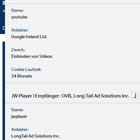
Brancheninitiative Nachhaltigkeit
setzen wir uns aktiv für
verantwortungsvolle Beratung ein.
Name:
youtube
Danke für Ihr Vertrauen – wir bleiben dran!
Anbieter:
Google Ireland Ltd.
David Kajinic
Zweck:
Einbinden von Videos
Geschäftsstellenleiter für die OVB
Vermögensberatung AG
Cookie Laufzeit:
24 Monate
Talstr.1
70825 Korntal-Münchingen
JW Player | Empfänger: OVB, Long Tail Ad Solutions Inc.
+49711546905
Name:
jwplayer
+491727746341
david.kajinic@ovb.de
Anbieter:
LongTail Ad Solutions Inc.