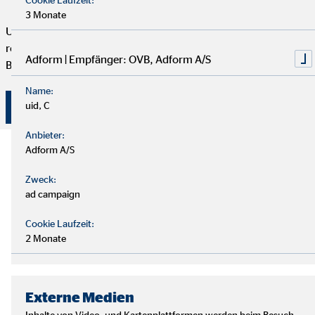
3 Monate
Um deine Finanzplanung aktuell zu halten, bieten wir
regelmäßige Servicegespräche an. Vertrauen und persönliche
Adform | Empfänger: OVB, Adform A/S
Betreuung stehen bei uns an erster Stelle.
Name:
uid, C
Überzeuge dich selbst von unserer Beratung!
Anbieter:
Adform A/S
Zweck:
ad campaign
Cookie Laufzeit:
2 Monate
Externe Medien
Inhalte von Video- und Kartenplattformen werden beim Besuch