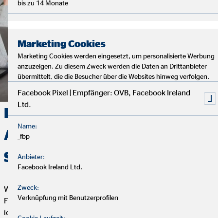
bis zu 14 Monate
Marketing Cookies
Marketing Cookies werden eingesetzt, um personalisierte Werbung
anzuzeigen. Zu diesem Zweck werden die Daten an Drittanbieter
übermittelt, die die Besucher über die Websites hinweg verfolgen.
Facebook Pixel | Empfänger: OVB, Facebook Ireland
Ltd.
Deine Finanzen, Dein Weg:
Name:
Analyse, Beratung und
_fbp
Service
Anbieter:
Facebook Ireland Ltd.
Zweck:
Wir starten mit einem entspannten Analysegespräch, um deine
Verknüpfung mit Benutzerprofilen
Finanzen und Ziele kennenzulernen. Anschließend präsentiere
ich dir maßgeschneiderte Finanzlösungen.
Cookie Laufzeit: