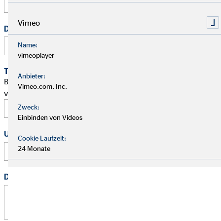
Vimeo
Deine Telefonnummer
Name:
vimeoplayer
Terminwunsch
Anbieter:
Bitte schlage mir einen Termin für ein persönliches Gespräch
Vimeo.com, Inc.
vor.
Zweck:
Einbinden von Videos
Uhrzeit
Cookie Laufzeit:
:
24 Monate
Deine Nachricht
*