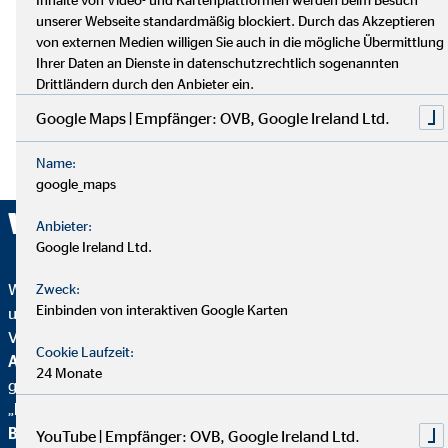
unserer Webseite standardmäßig blockiert. Durch das Akzeptieren
von externen Medien willigen Sie auch in die mögliche Übermittlung
Ihrer Daten an Dienste in datenschutzrechtlich sogenannten
Drittländern durch den Anbieter ein.
Google Maps | Empfänger: OVB, Google Ireland Ltd.
Name:
google_maps
Wir sind ausgezeichnet!
Anbieter:
Google Ireland Ltd.
Wir wurden mehrfach ausgezeichnet – ein starkes Zeichen für
Zweck:
Einbinden von interaktiven Google Karten
unser Engagement in Qualität, Fairness und Nachhaltigkeit.
Von
Focus Mone
y
wurden wir für
Top
Cookie Laufzeit:
Altersvorsorgeberatung und als fairster Finanzvertrieb
24 Monate
geehrt. Zusätzlich erhielten wir vom
Handelsblatt
das
„
FairCompany“-
Siegel, bewertet durch das
Institut für
Beschäftigung und Employability (IBE
). Als Teil der
YouTube | Empfänger: OVB, Google Ireland Ltd.