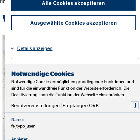
finanziellen Entscheidungen und der Erreichung ihrer Ziele.
Alle Cookies akzeptieren
Werde Teil des OVB-Teams
Ausgewählte Cookies akzeptieren
Details anzeigen
Impressum
Datenschutz
|
Notwendige Cookies
Notwendige Cookies ermöglichen grundlegende Funktionen und
sind für die einwandfreie Funktion der Website erforderlich. Die
Deaktivierung kann die Funktion der Webseite einschränken.
Benutzereinstellungen | Empfänger: OVB
Name:
fe_typo_user
Anbieter: