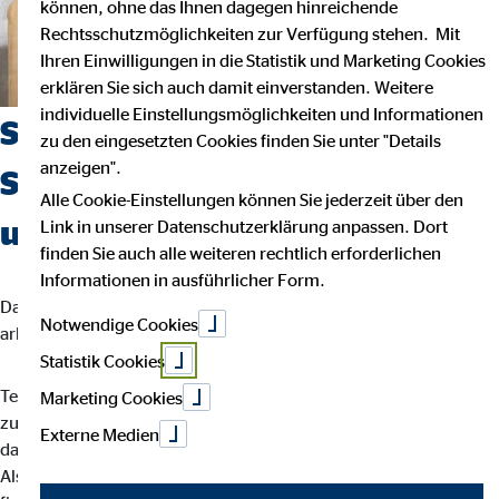
können, ohne das Ihnen dagegen hinreichende
Rechtsschutzmöglichkeiten zur Verfügung stehen. Mit
Ihren Einwilligungen in die Statistik und Marketing Cookies
erklären Sie sich auch damit einverstanden. Weitere
individuelle Einstellungsmöglichkeiten und Informationen
Suchst du einen Job, der
zu den eingesetzten Cookies finden Sie unter "Details
anzeigen".
Sicherheit, Selbstbestimmung
Alle Cookie-Einstellungen können Sie jederzeit über den
und Flexibilität vereint?
Link in unserer Datenschutzerklärung anpassen. Dort
finden Sie auch alle weiteren rechtlich erforderlichen
Informationen in ausführlicher Form.
Dann bist du bei uns richtig. Wir glauben, dass man am besten
Notwendige Cookies
arbeitet, wenn man seinem eigenen Rhythmus folgt.
Statistik Cookies
Teamarbeit und intensiver Austausch sind für uns der Schlüssel
Marketing Cookies
zu besten Ergebnissen. Dein Arbeitsalltag ist abwechslungsreich,
Externe Medien
da jede Kundin und jeder Kunde individuelle Lösungen braucht.
Als OVB-Berater*in unterstützt du deine Kund*innen bei