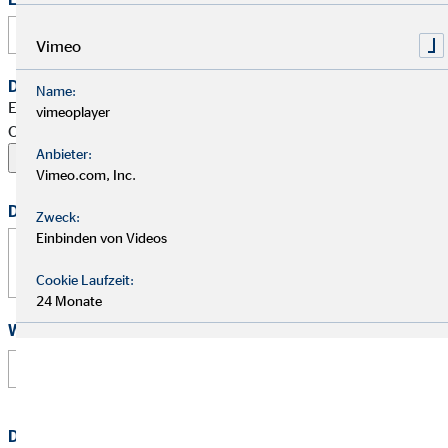
Vimeo
Dein Begleitschreiben
Name:
Erlaubte Formate: PDF, Word, ZIP, OpenOffice,
vimeoplayer
OpenDocument, JPG, PNG, BMP | Maximal 20 MB
Anbieter:
Vimeo.com, Inc.
Deine Nachricht
Zweck:
Einbinden von Videos
Cookie Laufzeit:
24 Monate
Wie hast Du von uns erfahren?
Datenschutz
*