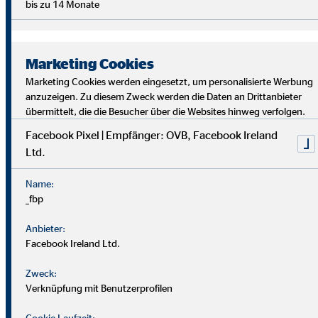
bis zu 14 Monate
Marketing Cookies
Marketing Cookies werden eingesetzt, um personalisierte Werbung
anzuzeigen. Zu diesem Zweck werden die Daten an Drittanbieter
übermittelt, die die Besucher über die Websites hinweg verfolgen.
Facebook Pixel | Empfänger: OVB, Facebook Ireland
Ltd.
Bei uns findest du Sicherheit, Selbstbestimmung und
Flexibilität. Teamarbeit und Austausch stehen im
Name:
Mittelpunkt. Dein Alltag ist vielfältig, da jede*r Kund*in
_fbp
individuelle Lösungen braucht. Als OVB-Berater*in
unterstützt du Kund*innen, die richtigen finanziellen
Anbieter:
Entscheidungen zu treffen.
Facebook Ireland Ltd.
Zweck:
Verknüpfung mit Benutzerprofilen
Cookie Laufzeit: