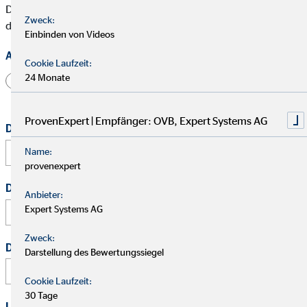
Die mit * gekennzeichneten Felder müssen ausgefüllt werden,
Zweck:
damit wir Deine Bewerbung bearbeiten können.
Einbinden von Videos
Anrede
Cookie Laufzeit:
24 Monate
Herr
Frau
Divers
ProvenExpert | Empfänger: OVB, Expert Systems AG
Dein vollständiger Name
*
Name:
provenexpert
Deine E-Mail Adresse
*
Anbieter:
Expert Systems AG
Zweck:
Deine Telefonnummer
Darstellung des Bewertungssiegel
Cookie Laufzeit:
30 Tage
Link zu Deinem Business-Profil (Xing / LinkedIn / andere)