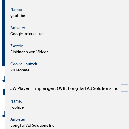
Name:
youtube
Bei OVB gibt es keine Grenzen: Unser Karriereplan bietet
gleiche Chancen für alle.
Anbieter:
Google Ireland Ltd.
Du durchläufst einen strukturierten Plan mit
Zweck:
Aufstiegsmöglichkeiten durch Ausbildung und Praxis.
Einbinden von Videos
Unterstützung bekommst du von deinem Team und deiner
Führungskraft.
Cookie Laufzeit:
24 Monate
Jetzt bei OVB in Korntal als
JW Player | Empfänger: OVB, Long Tail Ad Solutions Inc.
Berater durchstarten
Name:
jwplayer
Jetzt bewerben
Anbieter:
LongTail Ad Solutions Inc.