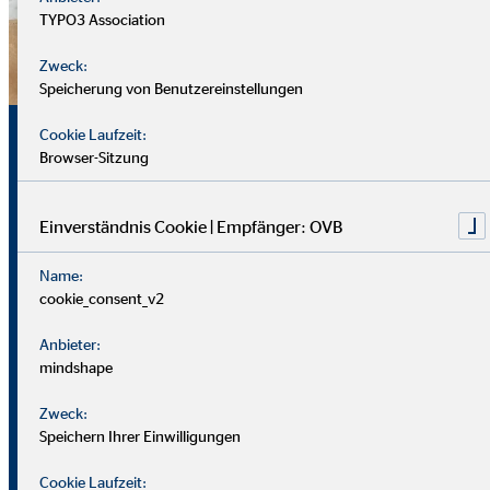
TYPO3 Association
Zweck:
Speicherung von Benutzereinstellungen
Sicherheit, Chancen und
Cookie Laufzeit:
Browser-Sitzung
echte Perspektiven
Einverständnis Cookie | Empfänger: OVB
Für uns zählt nicht dein Lebenslauf, sondern wer du bist und
Name:
was du erreichen möchtest. Wichtiger sind deine
cookie_consent_v2
zwischenmenschlichen und persönlichen Stärken.
Anbieter:
Du solltest offen, kontaktfreudig und freundlich auftreten
mindshape
und klar kommunizieren können. Empathie hilft dir, dich in
Zweck:
Kund*innen hineinzuversetzen.
Speichern Ihrer Einwilligungen
Als Berater
in brauchst du zudem eine gute Struktur, den
Cookie Laufzeit: