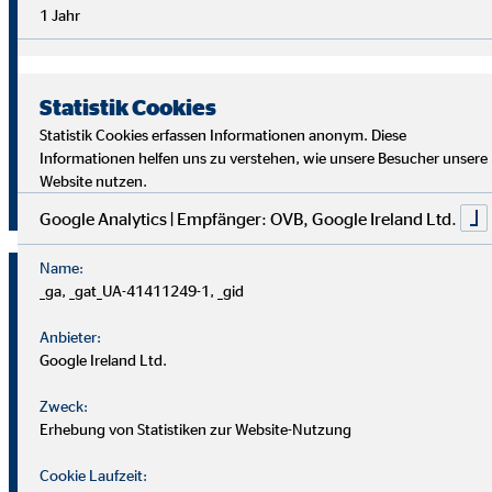
Überblick im Arbeitsalltag sowie analytische Fähigkeiten,
1 Jahr
um die Ziele deiner Kund
innen richtig zu verstehen und
passende Lösungen zu finden.
Statistik Cookies
Starte auch du als OVB Finanzberater*in durch!
Statistik Cookies erfassen Informationen anonym. Diese
Informationen helfen uns zu verstehen, wie unsere Besucher unsere
Website nutzen.
Jetzt klicken und bewerben!
Google Analytics | Empfänger: OVB, Google Ireland Ltd.
Name:
_ga, _gat_UA-41411249-1, _gid
Anbieter:
Google Ireland Ltd.
Zweck:
Erhebung von Statistiken zur Website-Nutzung
Cookie Laufzeit: