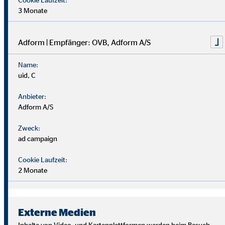
3 Monate
Adform | Empfänger: OVB, Adform A/S
Name:
uid, C
Anbieter:
Adform A/S
Zweck:
ad campaign
Cookie Laufzeit:
2 Monate
Wir suchen Persönlichkeiten mit Charakter, die aus dem
Rahmen fallen.
Externe Medien
Du musst kein Finanzprofi sein – unsere Ausbildung bereitet
Inhalte von Video- und Kartenplattformen werden beim Besuch