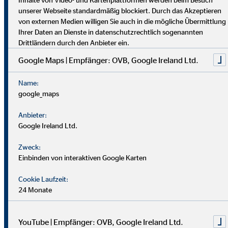
dich umfassend vor. Uniabsolvent*innen wenden bei uns ihr
unserer Webseite standardmäßig blockiert. Durch das Akzeptieren
Wissen praktisch an. Nach einer Job-Pause kannst du flexibel
von externen Medien willigen Sie auch in die mögliche Übermittlung
einsteigen, und Finanzprofis finden bei uns neue Chancen.
Ihrer Daten an Dienste in datenschutzrechtlich sogenannten
Drittländern durch den Anbieter ein.
Google Maps | Empfänger: OVB, Google Ireland Ltd.
Name:
google_maps
Anbieter:
Google Ireland Ltd.
Zweck:
Einbinden von interaktiven Google Karten
Cookie Laufzeit:
24 Monate
YouTube | Empfänger: OVB, Google Ireland Ltd.