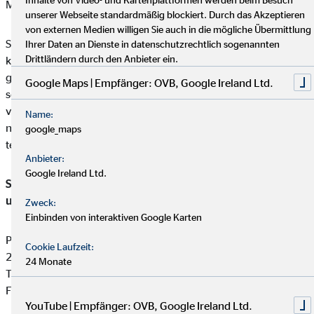
Mail:
beschwerden@ovb.de
unserer Webseite standardmäßig blockiert. Durch das Akzeptieren
von externen Medien willigen Sie auch in die mögliche Übermittlung
Sofern im Falle einer Kundenbeschwerde ausnahmsweise
Ihrer Daten an Dienste in datenschutzrechtlich sogenannten
Drittländern durch den Anbieter ein.
keine einvernehmliche Lösung mit unserem Unternehmen
gefunden werden kann, ist unser Unternehmen bereit und
Google Maps | Empfänger: OVB, Google Ireland Ltd.
sofern die Kundenbeschwerde Versicherungsprodukte betrifft,
verpflichtet, an einem Streitbeilegungsverfahren vor der
Name:
nachstehenden anerkannten Verbraucherschlichtungsstelle
google_maps
teilzunehmen:
Anbieter:
Google Ireland Ltd.
Schlichtungsstelle für gewerbliche Versicherungs-, Anlage-
und Kreditvermittlung
Zweck:
Einbinden von interaktiven Google Karten
Postfach 101424
Cookie Laufzeit:
20009 Hamburg
24 Monate
Tel: +49 (0) 40 -696 508 - 90
Fax: +49 (0) 40 - 696 508 -91
YouTube | Empfänger: OVB, Google Ireland Ltd.