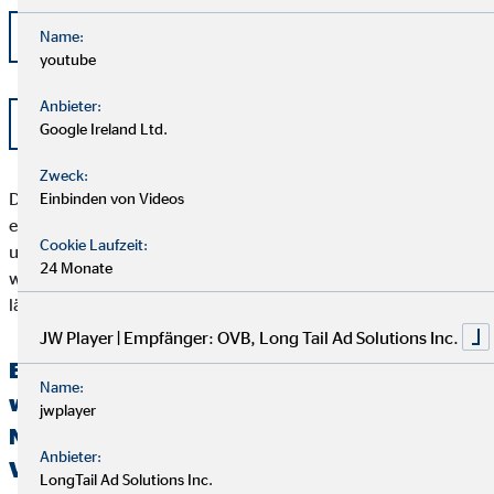
kontakt@schlichtung-finanzberatung.de
Name:
youtube
Anbieter:
www.schlichtung-finanzberatung.de
Google Ireland Ltd.
Zweck:
Der Kunde sollte beachten, dass das Schlichtungsverfahren
Einbinden von Videos
erst angerufen werden kann, wenn seiner Beschwerde durch
Cookie Laufzeit:
unser Unternehmen nicht zu seiner Zufriedenheit abgeholfen
24 Monate
werden konnte, oder unser Unternehmen seine Beschwerde
länger als zwei Monate nicht bearbeitet hat.
JW Player | Empfänger: OVB, Long Tail Ad Solutions Inc.
Erklärung über die Berücksichtigung der
Name:
wichtigsten nachteiligen Auswirkungen auf
jwplayer
Nachhaltigkeitsfaktoren bei der
Anbieter:
Versicherungs- und Finanzanlagenberatung
LongTail Ad Solutions Inc.