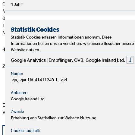
Ordnungsrecht
1 Jahr
Macherstraße 55
01917 Kamenz
Tel: +49 3591 5251-32100
Statistik Cookies
Mail:
ordnungsamt@lra-bautzen.de
Statistik Cookies erfassen Informationen anonym. Diese
Informationen helfen uns zu verstehen, wie unsere Besucher unsere
-Registernummer:
Website nutzen.
Google Analytics | Empfänger: OVB, Google Ireland Ltd.
Zuständige Erlaubnisbehörde:
Name:
_ga, _gat_UA-41411249-1, _gid
Anbieter:
Google Ireland Ltd.
Eine aktuelle Auflistung der Produktpartner der OVB
Zweck:
Vermögensberatung AG finden Sie hier:
Erhebung von Statistiken zur Website-Nutzung
Cookie Laufzeit:
Liste OVB Produktpartner als PDF