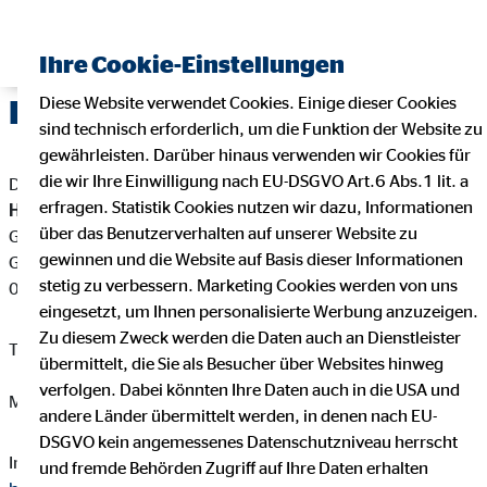
Ihre Cookie-Einstellungen
Diese Website verwendet Cookies. Einige dieser Cookies
Impressum
sind technisch erforderlich, um die Funktion der Website zu
gewährleisten. Darüber hinaus verwenden wir Cookies für
die wir Ihre Einwilligung nach EU-DSGVO Art.6 Abs.1 lit. a
Dieser Internetauftritt ist ein Angebot von:
erfragen. Statistik Cookies nutzen wir dazu, Informationen
Hermann Maik
über das Benutzerverhalten auf unserer Website zu
Generalagent für die OVB Vermögensberatung AG
gewinnen und die Website auf Basis dieser Informationen
Großenhainer Strasse 16
stetig zu verbessern. Marketing Cookies werden von uns
01936 Königsbrück
eingesetzt, um Ihnen personalisierte Werbung anzuzeigen.
Zu diesem Zweck werden die Daten auch an Dienstleister
Telefon: +493579539885
übermittelt, die Sie als Besucher über Websites hinweg
verfolgen. Dabei könnten Ihre Daten auch in die USA und
Mail:
mhermann@ovb.de
andere Länder übermittelt werden, in denen nach EU-
DSGVO kein angemessenes Datenschutzniveau herrscht
Internet:
https://www.ovb.de/finanzberater/koenigsbrueck-
und fremde Behörden Zugriff auf Ihre Daten erhalten