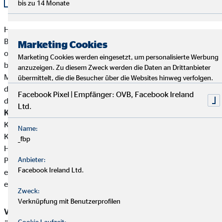
bis zu 14 Monate
Hermann Maik besitzt weder direkte noch indirekte
Beteiligungen von über zehn Prozent an den Stimmrechten
Marketing Cookies
oder am Kapital eines Versicherungsunternehmens noch
Marketing Cookies werden eingesetzt, um personalisierte Werbung
besitzen Versicherungsunternehmen oder
anzuzeigen. Zu diesem Zweck werden die Daten an Drittanbieter
Mutterunternehmen von Versicherungsunternehmen eine
übermittelt, die die Besucher über die Websites hinweg verfolgen.
direkte oder indirekte Beteiligung von über zehn Prozent an
Facebook Pixel | Empfänger: OVB, Facebook Ireland
den Stimmrechten oder am Kapital von Hermann Maik.
Ltd.
Kundengelder / Zuwendungen
Hermann Maik nimmt keine
Kundengelder entgegen.Zahlungen erfolgen direkt von den
Name:
Kunden an die jeweiligen Produktgeber.
_fbp
Hermann Maik erhält von den Partnergesellschaften für die
Produktvermittlung eine Vergütung (Provisionszahlung), die
Anbieter:
Facebook Ireland Ltd.
einbehalten werden darf. Diese ist in der Versicherungsprämie
einkalkuliert.
Zweck:
Verknüpfung mit Benutzerprofilen
Vermittler-Registerstelle, bei der sich die Eintragungen
Cookie Laufzeit: