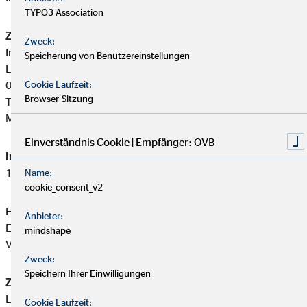
TYPO3 Association
Zuständige Erlaubnisbehörde:
Zweck:
Industrie- und Handelskammer Dresden
Speicherung von Benutzereinstellungen
Langer Weg 4
01239 Dresden
Cookie Laufzeit:
Browser-Sitzung
Tel: +49 351 2802-0
Mail:
servic@dresden.ihk.de
Einverständnis Cookie | Empfänger: OVB
Immobiliardarlehensvermittler-Registernummer:
D-W-144-
11UL-59
Name:
cookie_consent_v2
Hermann Maik ist ein Immobiliardarlehensvermittler mit
Anbieter:
Erlaubnispflicht nach § 34 i Abs. 1 GewO, eingetragen in das
mindshape
Vermittlerregister gemäß § 34 i Abs. 8 GewO.
Zweck:
Speichern Ihrer Einwilligungen
Zuständige Erlaubnisbehörde:
Landratsamt Bautzen Ordnungsamt Allgemeines
Cookie Laufzeit: