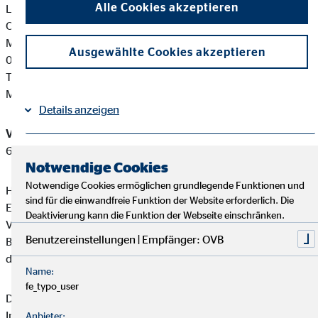
Alle Cookies akzeptieren
Landratsamt Bautzen Ordnungsamt Allgemeines
Ordnungsrecht
Macherstraße 55
Ausgewählte Cookies akzeptieren
01917 Kamenz
Tel: +49 3591 5251-32100
Mail:
ordnungsamt@lra-bautzen.de
Details anzeigen
Versicherungsvermittler-Registernummer:
D-FVC5-MZTET-
61
Impressum
Datenschutz
|
Notwendige Cookies
Notwendige Cookies ermöglichen grundlegende Funktionen und
Hermann Maik ist ein Versicherungsvertreter mit
sind für die einwandfreie Funktion der Website erforderlich. Die
Erlaubnispflicht nach § 34 d Abs. 1 GewO, eingetragen in das
Deaktivierung kann die Funktion der Webseite einschränken.
Vermittlerregister gemäß § 34d Abs. 10 GewO,
Benutzereinstellungen | Empfänger: OVB
Bundesrepublik Deutschland Berufsrechtliche Regelung: § 34
d GewO, §§ 59 - 68 VVG, VersVermV
Name:
fe_typo_user
Diese berufsrechtlichen Regelungen können Sie auf folgender
Internetseite einsehen:
www.gesetze-im-internet.de
Anbieter: