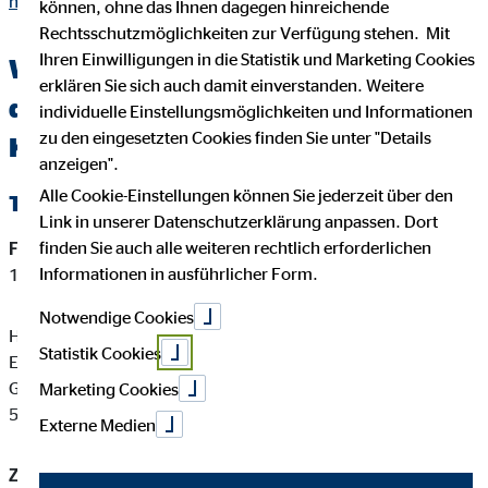
hermann-maik.html
können, ohne das Ihnen dagegen hinreichende
Rechtsschutzmöglichkeiten zur Verfügung stehen. Mit
Ihren Einwilligungen in die Statistik und Marketing Cookies
Wichtige Kundeninformationen über
erklären Sie sich auch damit einverstanden. Weitere
den OVB Berater Hermann Maik in
individuelle Einstellungsmöglichkeiten und Informationen
zu den eingesetzten Cookies finden Sie unter "Details
Königsbrück
anzeigen".
Alle Cookie-Einstellungen können Sie jederzeit über den
Tätigkeitsart
Link in unserer Datenschutzerklärung anpassen. Dort
finden Sie auch alle weiteren rechtlich erforderlichen
Finanzanlagenvermittler-Registernummer:
D-F-144-A18S-
Informationen in ausführlicher Form.
17
Notwendige Cookies
Hermann Maik ist ein Finanzanlagenvermittler mit
Statistik Cookies
Erlaubnispflicht nach § 34 f Abs. 1 Satz 1 Nummer 1 und 2
GewO, eingetragen in das Vermittlerregister gemäß § 34 f Abs.
Marketing Cookies
5 GewO.
Externe Medien
Zuständige Erlaubnisbehörde: