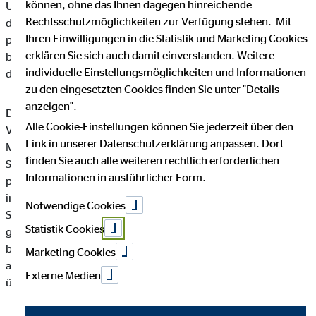
können, ohne das Ihnen dagegen hinreichende
Unternehmen die Öffentlichkeit über Art, Umfang und Zweck
Rechtsschutzmöglichkeiten zur Verfügung stehen. Mit
der von uns erhobenen, genutzten und verarbeiteten
Ihren Einwilligungen in die Statistik und Marketing Cookies
personenbezogenen Daten informieren. Ferner werden
erklären Sie sich auch damit einverstanden. Weitere
betroffene Personen mittels dieser Datenschutzerklärung über
individuelle Einstellungsmöglichkeiten und Informationen
die ihnen zustehenden Rechte aufgeklärt.
zu den eingesetzten Cookies finden Sie unter "Details
anzeigen".
Die OVB Vermögensberatung AG hat als für die Verarbeitung
Alle Cookie-Einstellungen können Sie jederzeit über den
Verantwortlicher zahlreiche technische und organisatorische
Link in unserer Datenschutzerklärung anpassen. Dort
Maßnahmen umgesetzt, um einen möglichst lückenlosen
finden Sie auch alle weiteren rechtlich erforderlichen
Schutz der über diese Internetseite verarbeiteten
Informationen in ausführlicher Form.
personenbezogenen Daten sicherzustellen. Dennoch können
internetbasierte Datenübertragungen grundsätzlich
Notwendige Cookies
Sicherheitslücken aufweisen, sodass ein absoluter Schutz nicht
Statistik Cookies
gewährleistet werden kann. Aus diesem Grund steht es jeder
betroffenen Person frei, personenbezogene Daten auch auf
Marketing Cookies
alternativen Wegen, beispielsweise telefonisch, an uns zu
Externe Medien
übermitteln.