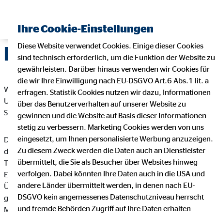
Ihre Cookie-Einstellungen
Diese Website verwendet Cookies. Einige dieser Cookies
Datenschutz
sind technisch erforderlich, um die Funktion der Website zu
gewährleisten. Darüber hinaus verwenden wir Cookies für
die wir Ihre Einwilligung nach EU-DSGVO Art.6 Abs.1 lit. a
Wir freuen uns sehr über Ihr Interesse an unserem
erfragen. Statistik Cookies nutzen wir dazu, Informationen
Unternehmen. Datenschutz hat einen besonders hohen
über das Benutzerverhalten auf unserer Website zu
Stellenwert bei der OVB Vermögensberatung AG.
gewinnen und die Website auf Basis dieser Informationen
stetig zu verbessern. Marketing Cookies werden von uns
eingesetzt, um Ihnen personalisierte Werbung anzuzeigen.
Die Verarbeitung personenbezogener Daten, beispielsweise
Zu diesem Zweck werden die Daten auch an Dienstleister
des Namens, der Anschrift, E-Mail-Adresse oder
übermittelt, die Sie als Besucher über Websites hinweg
Telefonnummer einer betroffenen Person, erfolgt stets im
verfolgen. Dabei könnten Ihre Daten auch in die USA und
Einklang mit der Datenschutz-Grundverordnung und in
andere Länder übermittelt werden, in denen nach EU-
Übereinstimmung mit den für die OVB Vermögensberatung AG
DSGVO kein angemessenes Datenschutzniveau herrscht
geltenden landesspezifischen Datenschutzbestimmungen.
und fremde Behörden Zugriff auf Ihre Daten erhalten
Mittels dieser Datenschutzerklärung möchte unser