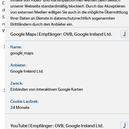
Datenschutzgrundverordnung (DSGVO), auf deren Basis wir
unserer Webseite standardmäßig blockiert. Durch das Akzeptieren
die personenbezogenen Daten verarbeiten, mit. Bitte beachten
von externen Medien willigen Sie auch in die mögliche Übermittlung
Sie, dass zusätzlich zu den Regelungen der DSGVO die
Ihrer Daten an Dienste in datenschutzrechtlich sogenannten
nationalen Datenschutzvorgaben in Ihrem bzw. unserem
Drittländern durch den Anbieter ein.
Wohn- und Sitzland gelten können.
Google Maps | Empfänger: OVB, Google Ireland Ltd.
Einwilligung (Art. 6 Abs. 1 S. 1 lit. a DSGVO)
- Die
Name:
google_maps
betroffene Person hat ihre Einwilligung in die Verarbeitung
der sie betreffenden personenbezogenen Daten für einen
Anbieter:
spezifischen Zweck oder mehrere bestimmte Zwecke
Google Ireland Ltd.
gegeben.
Zweck:
Einbinden von interaktiven Google Karten
Vertragserfüllung und vorvertragliche Anfragen (Art. 6
Abs. 1 S. 1 lit. b. DSGVO)
- Die Verarbeitung ist für die
Cookie Laufzeit:
Erfüllung eines Vertrags, dessen Vertragspartei die
24 Monate
betroffene Person ist, oder zur Durchführung
vorvertraglicher Maßnahmen erforderlich, die auf Anfrage
der betroffenen Person erfolgen.
YouTube | Empfänger: OVB, Google Ireland Ltd.