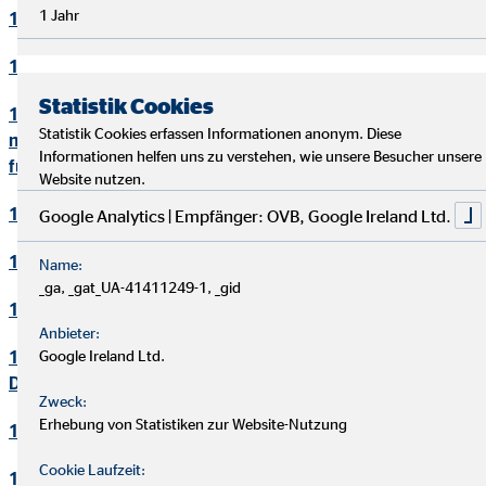
1 Jahr
10. Bewerbungsverfahren
11. Online-Marketing
Statistik Cookies
12. Informationen zum Datenschutz und rechtlich
Statistik Cookies erfassen Informationen anonym. Diese
notwendige Informationen beim Einsatz des Service "Zoom"
Informationen helfen uns zu verstehen, wie unsere Besucher unsere
für Videokonferenzen
Website nutzen.
13. Löschung von Daten
Google Analytics | Empfänger: OVB, Google Ireland Ltd.
14. Präsenzen in sozialen Netzwerken
Name:
_ga, _gat_UA-41411249-1, _gid
15. Plugins und eingebettete Funktionen sowie Inhalte
Anbieter:
16. Änderung und Aktualisierung der
Google Ireland Ltd.
Datenschutzerklärung
Zweck:
Erhebung von Statistiken zur Website-Nutzung
17. Rechte der betroffenen Personen
Cookie Laufzeit:
18. Begriffsdefinitionen