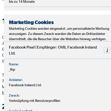
bis zu 14 Monate
1. Verantwortlicher
Marketing Cookies
Marketing Cookies werden eingesetzt, um personalisierte Werbung
anzuzeigen. Zu diesem Zweck werden die Daten an Drittanbieter
OVB Vermögensberatung AG
übermittelt, die die Besucher über die Websites hinweg verfolgen.
Jörg Schmidt
Facebook Pixel | Empfänger: OVB, Facebook Ireland
Generalagent für die OVB
Ltd.
Otto-Devrient-Str. 31b
07743 Jena
Name:
_fbp
Telefon: +49 3641 890151
Anbieter:
Telefax: +49 3641 829206
Facebook Ireland Ltd.
Mail:
jschmidt@ovb.de
Nach oben
Zweck:
Verknüpfung mit Benutzerprofilen
2. Kontakt
Cookie Laufzeit: