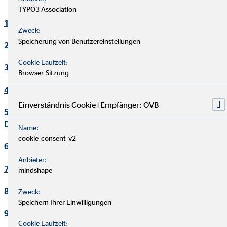
TYPO3 Association
1. Verantwortlicher
Zweck:
Speicherung von Benutzereinstellungen
2. Kontakt Datenschutzbeauftragter
Cookie Laufzeit:
3. Maßgebliche Rechtsgrundlagen
Browser-Sitzung
4. Sicherheitsmaßnahmen
Einverständnis Cookie | Empfänger: OVB
5. Übermittlung und Offenbarung von personenbezogenen
Daten
Name:
cookie_consent_v2
6. Datenverarbeitung in Drittländern
Anbieter:
7. Einsatz von Cookies
mindshape
8. Kontaktaufnahme
Zweck:
Speichern Ihrer Einwilligungen
9. Bereitstellung des Onlineangebotes und Webhosting
Cookie Laufzeit: