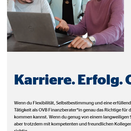
Name:
_ga,
Anbieter:
Goog
Zweck:
Erhe
Cookie Laufzeit:
bis 
Marketing Cookies
Marketing Cookies werden eingesetzt, um personalis
Besucher über die Websites hinweg verfolgen.
Karriere. Erfolg.
Facebook Pixel | Empfänger: OVB, Facebook 
Wenn du Flexibilität, Selbstbestimmung und eine erfüllend
Name:
_fbp
Tätigkeit als OVB Finanzberater*in genau das Richtige für
Anbieter:
Face
kommen kannst. Wenn du genug von einem langweiligen 9-t
aber trotzdem mit kompetenten und freundlichen Kollegen
Zweck:
Verk
richtig.