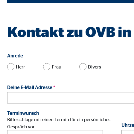
Name:
jwpl
Anbieter:
Long
Zweck:
Einb
Kontakt zu OVB i
Cookie Laufzeit:
24 
ProvenExpert | Empfänger: OVB, Expert Sys
Anrede
Name:
prov
Herr
Frau
Divers
Anbieter:
Expe
Deine E-Mail Adresse
*
Zweck:
Dars
Cookie Laufzeit:
30 
Terminwunsch
Vimeo
Bitte schlage mir einen Termin für ein persönliches
Uhrze
Gespräch vor.
Name:
vime