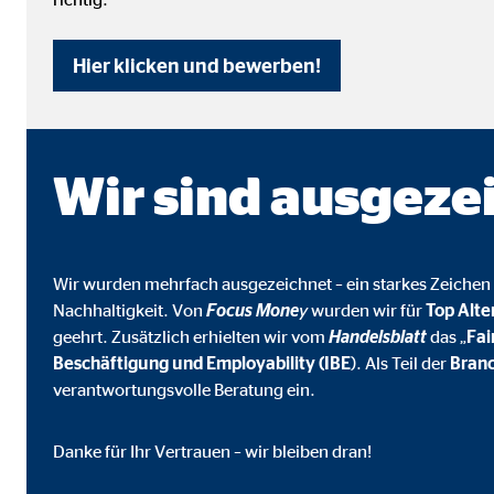
Cookie Laufzeit:
3 M
Hier klicken und bewerben!
Adform | Empfänger: OVB, Adform A/S
Name:
uid,
Wir sind ausgeze
Anbieter:
Adf
Zweck:
ad 
Cookie Laufzeit:
2 M
Wir wurden mehrfach ausgezeichnet – ein starkes Zeichen 
Nachhaltigkeit. Von
Focus Mone
y
wurden wir für
Top Alte
geehrt. Zusätzlich erhielten wir vom
Handelsblatt
das „
Fa
Externe Medien
Beschäftigung und Employability (IBE
). Als Teil der
Branc
Inhalte von Video- und Kartenplattformen werden b
verantwortungsvolle Beratung ein.
willigen Sie auch in die mögliche Übermittlung Ihre
Danke für Ihr Vertrauen – wir bleiben dran!
Google Maps | Empfänger: OVB, Google Irela