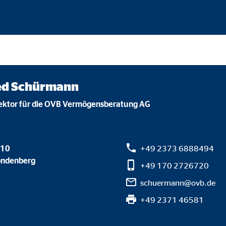
gle_maps
le Ireland Ltd.
inden von interaktiven Google Karten
Monate
ied Schürmann
td.
rektor für die OVB Vermögensberatung AG
tube
le Ireland Ltd.
 10
+49 2373 6888494
inden von Videos
öndenberg
+49 170 2726720
Monate
schuermann@ovb.de
+49 2371 46581
utions Inc.