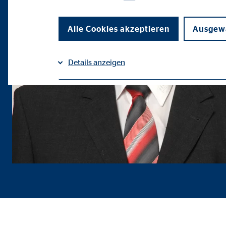
Alle Cookies akzeptieren
Ausgewä
Details anzeigen
Impressum
Datenschutz
|
Notwendige Cookies
Notwendige Cookies ermöglichen grundlegende Funkti
Funktion der Webseite einschränken.
Benutzereinstellungen | Empfänger: OVB
Name:
fe_t
Anbieter:
TYPO
Zweck:
Spei