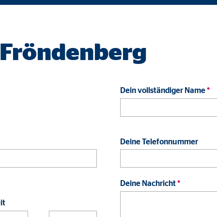
ayer
Tail Ad Solutions Inc.
inden von Videos
n Fröndenberg
Monate
tems AG
Dein vollständiger Name
*
enexpert
rt Systems AG
Deine Telefonnummer
tellung des Bewertungssiegel
Tage
Deine Nachricht
*
it
oplayer