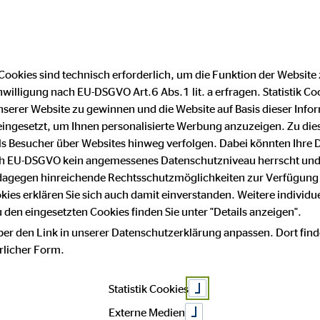
Cookies sind technisch erforderlich, um die Funktion der Website
nwilligung nach EU-DSGVO Art.6 Abs.1 lit. a erfragen. Statistik Co
Impressum
Datenschutz
serer Website zu gewinnen und die Website auf Basis dieser Infor
eingesetzt, um Ihnen personalisierte Werbung anzuzeigen. Zu di
 als Besucher über Websites hinweg verfolgen. Dabei könnten Ihre 
ach EU-DSGVO kein angemessenes Datenschutzniveau herrscht und
Wilfried 
 dagegen hinreichende Rechtsschutzmöglichkeiten zur Verfügung 
okies erklären Sie sich auch damit einverstanden. Weitere individue
den eingesetzten Cookies finden Sie unter "Details anzeigen".
ber den Link in unserer Datenschutzerklärung anpassen. Dort find
Fröndenb
hrlicher Form.
Statistik Cookies
Externe Medien