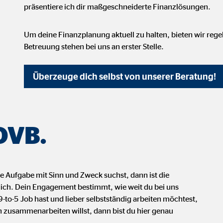
 _gat_UA-41411249-1, _gid
präsentiere ich dir maßgeschneiderte Finanzlösungen.
le Ireland Ltd.
Um deine Finanzplanung aktuell zu halten, bieten wir reg
bung von Statistiken zur Website-Nutzung
Betreuung stehen bei uns an erster Stelle.
zu 14 Monate
Überzeuge dich selbst von unserer Beratung!
ierte Werbung anzuzeigen. Zu diesem Zweck werden die Daten an Drittanbie
 OVB.
Ireland Ltd.
e Aufgabe mit Sinn und Zweck suchst, dann ist die
 dich. Dein Engagement bestimmt, wie weit du bei uns
book Ireland Ltd.
o-5 Job hast und lieber selbstständig arbeiten möchtest,
 zusammenarbeiten willst, dann bist du hier genau
nüpfung mit Benutzerprofilen