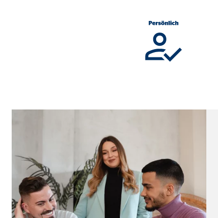
Cookie Laufzeit:
Brow
Einverständnis Cookie | Empfänger: OVB
Name:
cook
Anbieter:
min
Zweck:
Spei
Cookie Laufzeit:
1 Ja
Statistik Cookies
Statistik Cookies erfassen Informationen anonym. D
Google Analytics | Empfänger: OVB, Google I