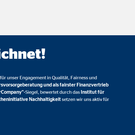
onate
 C
ichnet!
orm A/S
campaign
onate
für unser Engagement in Qualität, Fairness und
rsvorsorgeberatung und als fairster Finanzvertrieb
irCompany“-
Siegel, bewertet durch das
Institut für
heninitiative Nachhaltigkeit
setzen wir uns aktiv für
eim Besuch unserer Webseite standardmäßig blockiert. Durch das Akzepti
r Daten an Dienste in datenschutzrechtlich sogenannten Drittländern durch 
nd Ltd.