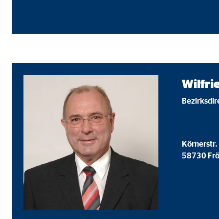
Name:
goo
Anbieter:
Goog
Zweck:
Einb
Cookie Laufzeit:
24 
Wilfr
YouTube | Empfänger: OVB, Google Ireland L
Bezirksdi
Name:
you
Anbieter:
Goog
Körnerstr.
Zweck:
Einb
58730 Fr
Cookie Laufzeit:
24 
JW Player | Empfänger: OVB, Long Tail Ad Sol