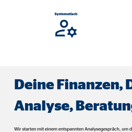
ser-Sitzung
ie_consent_v2
dshape
chern Ihrer Einwilligungen
hr
Deine Finanzen, 
Analyse, Beratun
iese Informationen helfen uns zu verstehen, wie unsere Besucher unsere W
reland Ltd.
Wir starten mit einem entspannten Analysegespräch, um 