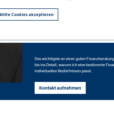
Bezirksdirektor für die OVB Vermögens
hlte Cookies akzeptieren
Fachchinesis
mir nicht hör
Das wichtigste an einer guten Finanzberatung 
onen und sind für die einwandfreie Funktion der Website erforderlich. D
bis ins Detail, warum ich eine bestimmte Fin
individuellen Bedürfnissen passt.
Kontakt aufnehmen
ypo_user
3 Association
cherung von Benutzereinstellungen