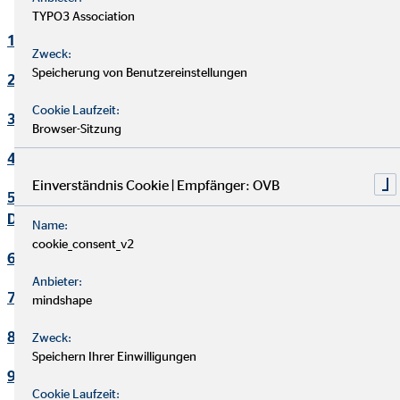
TYPO3 Association
1. Verantwortlicher
Zweck:
Speicherung von Benutzereinstellungen
2. Kontakt Datenschutzbeauftragter
Cookie Laufzeit:
3. Maßgebliche Rechtsgrundlagen
Browser-Sitzung
4. Sicherheitsmaßnahmen
Einverständnis Cookie | Empfänger: OVB
5. Übermittlung und Offenbarung von personenbezogenen
Daten
Name:
cookie_consent_v2
6. Datenverarbeitung in Drittländern
Anbieter:
7. Einsatz von Cookies
mindshape
8. Kontaktaufnahme
Zweck:
Speichern Ihrer Einwilligungen
9. Bereitstellung des Onlineangebotes und Webhosting
Cookie Laufzeit: