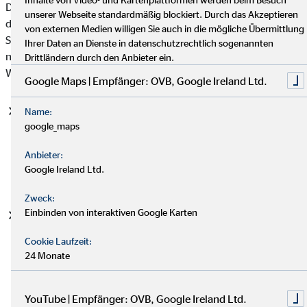
Datenschutzgrundverordnung (DSGVO), auf deren Basis wir
unserer Webseite standardmäßig blockiert. Durch das Akzeptieren
die personenbezogenen Daten verarbeiten, mit. Bitte beachten
von externen Medien willigen Sie auch in die mögliche Übermittlung
Sie, dass zusätzlich zu den Regelungen der DSGVO die
Ihrer Daten an Dienste in datenschutzrechtlich sogenannten
nationalen Datenschutzvorgaben in Ihrem bzw. unserem
Drittländern durch den Anbieter ein.
Wohn- und Sitzland gelten können.
Google Maps | Empfänger: OVB, Google Ireland Ltd.
Einwilligung (Art. 6 Abs. 1 S. 1 lit. a DSGVO)
- Die
Name:
google_maps
betroffene Person hat ihre Einwilligung in die Verarbeitung
der sie betreffenden personenbezogenen Daten für einen
Anbieter:
spezifischen Zweck oder mehrere bestimmte Zwecke
Google Ireland Ltd.
gegeben.
Zweck:
Einbinden von interaktiven Google Karten
Vertragserfüllung und vorvertragliche Anfragen (Art. 6
Abs. 1 S. 1 lit. b. DSGVO)
- Die Verarbeitung ist für die
Cookie Laufzeit:
Erfüllung eines Vertrags, dessen Vertragspartei die
24 Monate
betroffene Person ist, oder zur Durchführung
vorvertraglicher Maßnahmen erforderlich, die auf Anfrage
der betroffenen Person erfolgen.
YouTube | Empfänger: OVB, Google Ireland Ltd.