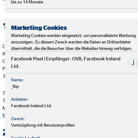
bis zu 14 Monate
1. Verantwortlicher
Marketing Cookies
Marketing Cookies werden eingesetzt, um personalisierte Werbung
anzuzeigen. Zu diesem Zweck werden die Daten an Drittanbieter
OVB Vermögensberatung AG
übermittelt, die die Besucher über die Websites hinweg verfolgen.
Romina Bönnighausen
Facebook Pixel | Empfänger: OVB, Facebook Ireland
Geschäftsstellenleiterin für die OVB
Ltd.
Pfennigbreite 1
37671 Höxter
Name:
_fbp
Telefon: +49 5271 4049860
Anbieter:
Telefax: +49 5252 9893592
Facebook Ireland Ltd.
Mail:
romina.boennighausen@ovb.de
Nach oben
Zweck:
Verknüpfung mit Benutzerprofilen
2. Kontakt
Cookie Laufzeit: