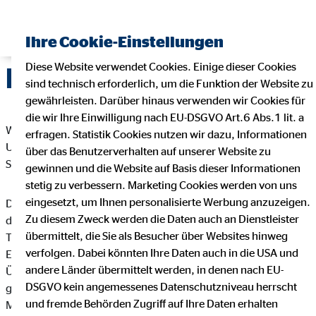
Ihre Cookie-Einstellungen
Diese Website verwendet Cookies. Einige dieser Cookies
Datenschutz
sind technisch erforderlich, um die Funktion der Website zu
gewährleisten. Darüber hinaus verwenden wir Cookies für
die wir Ihre Einwilligung nach EU-DSGVO Art.6 Abs.1 lit. a
Wir freuen uns sehr über Ihr Interesse an unserem
erfragen. Statistik Cookies nutzen wir dazu, Informationen
Unternehmen. Datenschutz hat einen besonders hohen
über das Benutzerverhalten auf unserer Website zu
Stellenwert bei der OVB Vermögensberatung AG.
gewinnen und die Website auf Basis dieser Informationen
stetig zu verbessern. Marketing Cookies werden von uns
eingesetzt, um Ihnen personalisierte Werbung anzuzeigen.
Die Verarbeitung personenbezogener Daten, beispielsweise
Zu diesem Zweck werden die Daten auch an Dienstleister
des Namens, der Anschrift, E-Mail-Adresse oder
übermittelt, die Sie als Besucher über Websites hinweg
Telefonnummer einer betroffenen Person, erfolgt stets im
verfolgen. Dabei könnten Ihre Daten auch in die USA und
Einklang mit der Datenschutz-Grundverordnung und in
andere Länder übermittelt werden, in denen nach EU-
Übereinstimmung mit den für die OVB Vermögensberatung AG
DSGVO kein angemessenes Datenschutzniveau herrscht
geltenden landesspezifischen Datenschutzbestimmungen.
und fremde Behörden Zugriff auf Ihre Daten erhalten
Mittels dieser Datenschutzerklärung möchte unser