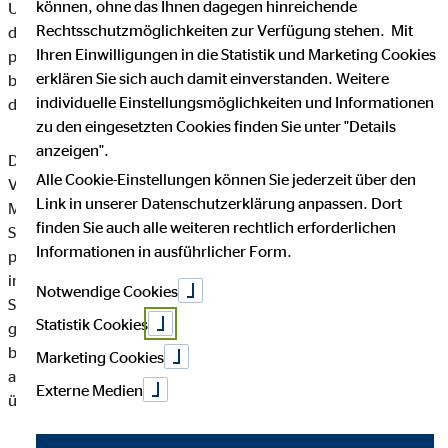
können, ohne das Ihnen dagegen hinreichende
Unternehmen die Öffentlichkeit über Art, Umfang und Zweck
Rechtsschutzmöglichkeiten zur Verfügung stehen. Mit
der von uns erhobenen, genutzten und verarbeiteten
Ihren Einwilligungen in die Statistik und Marketing Cookies
personenbezogenen Daten informieren. Ferner werden
erklären Sie sich auch damit einverstanden. Weitere
betroffene Personen mittels dieser Datenschutzerklärung über
individuelle Einstellungsmöglichkeiten und Informationen
die ihnen zustehenden Rechte aufgeklärt.
zu den eingesetzten Cookies finden Sie unter "Details
anzeigen".
Die OVB Vermögensberatung AG hat als für die Verarbeitung
Alle Cookie-Einstellungen können Sie jederzeit über den
Verantwortlicher zahlreiche technische und organisatorische
Link in unserer Datenschutzerklärung anpassen. Dort
Maßnahmen umgesetzt, um einen möglichst lückenlosen
finden Sie auch alle weiteren rechtlich erforderlichen
Schutz der über diese Internetseite verarbeiteten
Informationen in ausführlicher Form.
personenbezogenen Daten sicherzustellen. Dennoch können
internetbasierte Datenübertragungen grundsätzlich
Notwendige Cookies
Sicherheitslücken aufweisen, sodass ein absoluter Schutz nicht
Statistik Cookies
gewährleistet werden kann. Aus diesem Grund steht es jeder
betroffenen Person frei, personenbezogene Daten auch auf
Marketing Cookies
alternativen Wegen, beispielsweise telefonisch, an uns zu
Externe Medien
übermitteln.