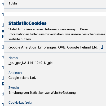
1 Jahr
10. Bewerbungsverfahren
11. Online-Marketing
Statistik Cookies
12. Informationen zum Datenschutz und rechtlich
Statistik Cookies erfassen Informationen anonym. Diese
notwendige Informationen beim Einsatz des Service "Zoom"
Informationen helfen uns zu verstehen, wie unsere Besucher unsere
für Videokonferenzen
Website nutzen.
13. Löschung von Daten
Google Analytics | Empfänger: OVB, Google Ireland Ltd.
14. Präsenzen in sozialen Netzwerken
Name:
_ga, _gat_UA-41411249-1, _gid
15. Plugins und eingebettete Funktionen sowie Inhalte
Anbieter:
16. Änderung und Aktualisierung der
Google Ireland Ltd.
Datenschutzerklärung
Zweck:
Erhebung von Statistiken zur Website-Nutzung
17. Rechte der betroffenen Personen
Cookie Laufzeit:
18. Begriffsdefinitionen