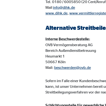
Tel. 0180 / 6005850 (20 Cent/Anruf 
Name:
goo
Mail
info@dihk.de
www.dihk.de
,
www.vermittlerregiste
Anbieter:
Goog
Zweck:
Einb
Alternative Streitbei
Cookie Laufzeit:
24 
Interne Beschwerdestelle:
OVB Vermögensberatung AG
YouTube | Empfänger: OVB, Google Ireland L
Bereich Außendienstbetreuung
Heumarkt 1
Name:
you
50667 Köln
Anbieter:
Goog
Mail:
beschwerden@ovb.de
Zweck:
Einb
Sofern im Falle einer Kundenbesch
Cookie Laufzeit:
24 
kann, ist unser Unternehmen bereit u
Streitbeilegungsverfahren vor der n
JW Player | Empfänger: OVB, Long Tail Ad Sol
Schlichtungsstelle für gewerbliche