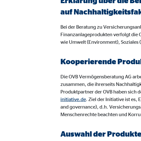
Erklärung über die Be
Anbieter:
Vime
auf Nachhaltigkeitsfa
Zweck:
Einb
Bei der Beratung zu Versicherungsa
Cookie Laufzeit:
24 
Finanzanlageprodukten verfolgt die 
wie Umwelt (Environment), Soziales
Kooperierende Produk
Die OVB Vermögensberatung AG arbei
zusammen, die ihrerseits Nachhaltig
Produktpartner der OVB haben sich de
initiative.de
. Ziel der Initiative ist
and governance), d.h. Versicherungs
Menschenrechte beachten und Korru
Auswahl der Produkt