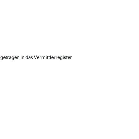
ngetragen in das Vermittlerregister
ter übermittelt, die die