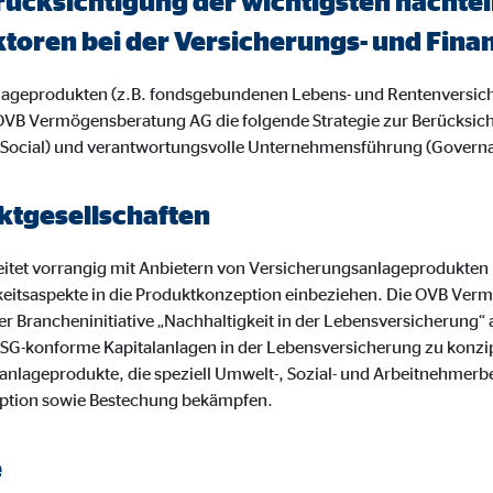
rücksichtigung der wichtigsten nacht
o.com, Inc.
ktoren bei der Versicherungs- und Fi
inden von Videos
nlageprodukten (z.B. fondsgebundenen Lebens- und Rentenversic
Monate
OVB Vermögensberatung AG die folgende Strategie zur Berücksic
 (Social) und verantwortungsvolle Unternehmensführung (Govern
tgesellschaften
tet vorrangig mit Anbietern von Versicherungsanlageprodukten
keitsaspekte in die Produktkonzeption einbeziehen. Die OVB Ve
r Brancheninitiative „Nachhaltigkeit in der Lebensversicherung“
 es, ESG-konforme Kapitalanlagen in der Lebensversicherung zu konz
anlageprodukte, die speziell Umwelt-, Sozial- und Arbeitnehmerb
ption sowie Bestechung bekämpfen.
e