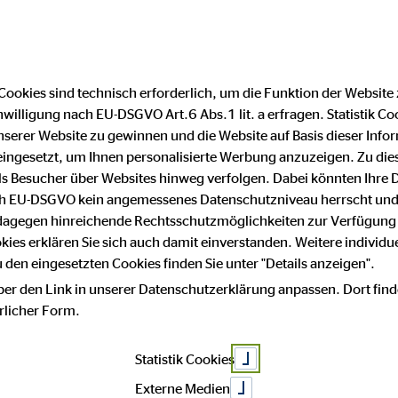
Cookies sind technisch erforderlich, um die Funktion der Website
nwilligung nach EU-DSGVO Art.6 Abs.1 lit. a erfragen. Statistik Co
Impressum
Datenschutz
serer Website zu gewinnen und die Website auf Basis dieser Infor
eingesetzt, um Ihnen personalisierte Werbung anzuzeigen. Zu di
 als Besucher über Websites hinweg verfolgen. Dabei könnten Ihre 
m
ach EU-DSGVO kein angemessenes Datenschutzniveau herrscht und
 dagegen hinreichende Rechtsschutzmöglichkeiten zur Verfügung 
okies erklären Sie sich auch damit einverstanden. Weitere individue
den eingesetzten Cookies finden Sie unter "Details anzeigen".
 von:
ber den Link in unserer Datenschutzerklärung anpassen. Dort find
hrlicher Form.
beratung AG
Statistik Cookies
Externe Medien