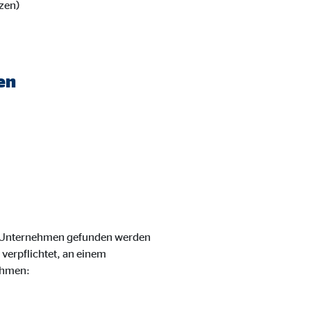
zen)
en
m Unternehmen gefunden werden
verpflichtet, an einem
ehmen: