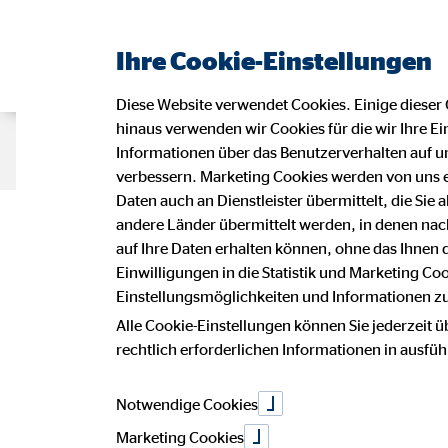
Ihre Cookie-Einstellungen
Diese Website verwendet Cookies. Einige dieser 
hinaus verwenden wir Cookies für die wir Ihre Ei
Beraterseite
Karriere bei OVB
Informationen über das Benutzerverhalten auf un
verbessern. Marketing Cookies werden von uns 
Daten auch an Dienstleister übermittelt, die Sie
Impressu
andere Länder übermittelt werden, in denen n
auf Ihre Daten erhalten können, ohne das Ihnen
Einwilligungen in die Statistik und Marketing Co
Einstellungsmöglichkeiten und Informationen zu 
Dieser Internetauftritt ist ein Angebot
Alle Cookie-Einstellungen können Sie jederzeit ü
Jens-Olaf Rippel
rechtlich erforderlichen Informationen in ausfü
Bezirksleiter für die OVB Vermögens
Thomas-Müntzer-Str.13
98646 Hildburghausen
Notwendige Cookies
Marketing Cookies