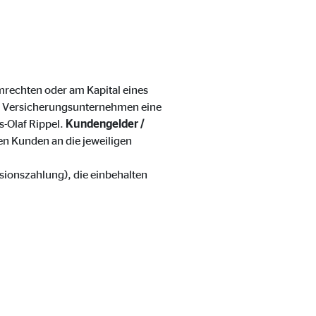
mmrechten oder am Kapital eines
 Versicherungsunternehmen eine
s-Olaf Rippel.
Kundengelder /
n Kunden an die jeweiligen
isionszahlung), die einbehalten
eren von externen Medien
den Anbieter ein.