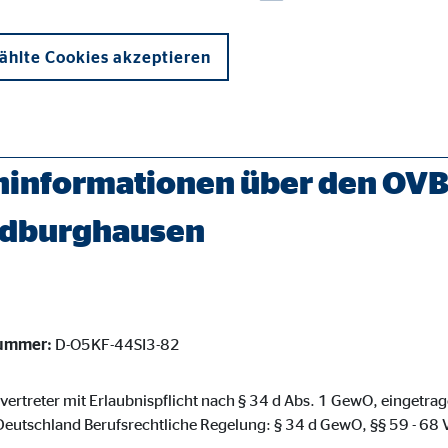
hlte Cookies akzeptieren
rater/hildburghausen-jens-olaf-rippel.html
informationen über den OVB 
ildburghausen
onen und sind für die einwandfreie Funktion der Website erforderlich. D
nummer:
D-O5KF-44SI3-82
ypo_user
3 Association
svertreter mit Erlaubnispflicht nach § 34 d Abs. 1 GewO, eingetra
eutschland Berufsrechtliche Regelung: § 34 d GewO, §§ 59 - 6
cherung von Benutzereinstellungen