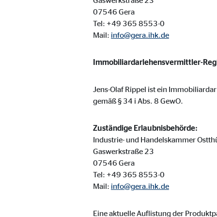
Gaswerkstraße 23
Name:
_ga,
07546 Gera
Anbieter:
Goog
Tel: +49 365 8553-0
Mail:
info@gera.ihk.de
Zweck:
Erhe
Cookie Laufzeit:
bis 
Immobiliardarlehensvermittler-Re
Jens-Olaf Rippel ist ein Immobiliarda
Marketing Cookies
gemäß § 34 i Abs. 8 GewO.
Marketing Cookies werden eingesetzt, um personalis
Besucher über die Websites hinweg verfolgen.
Zuständige Erlaubnisbehörde:
Industrie- und Handelskammer Ostth
Gaswerkstraße 23
Facebook Pixel | Empfänger: OVB, Facebook 
07546 Gera
Name:
_fbp
Tel: +49 365 8553-0
Mail:
info@gera.ihk.de
Anbieter:
Face
Zweck:
Verk
Eine aktuelle Auflistung der Produkt