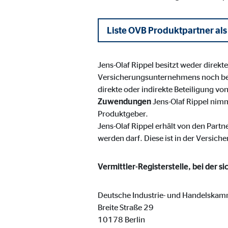
Cookie Laufzeit:
3 M
Liste OVB Produktpartner als
Adform | Empfänger: OVB, Adform A/S
Name:
uid,
Jens-Olaf Rippel besitzt weder direk
Versicherungsunternehmens noch be
Anbieter:
Adf
direkte oder indirekte Beteiligung v
Zweck:
ad 
Zuwendungen
Jens-Olaf Rippel nim
Produktgeber.
Cookie Laufzeit:
2 M
Jens-Olaf Rippel erhält von den Partn
werden darf. Diese ist in der Versich
Externe Medien
Vermittler-Registerstelle, bei der s
Inhalte von Video- und Kartenplattformen werden b
willigen Sie auch in die mögliche Übermittlung Ihre
Deutsche Industrie- und Handelskam
Breite Straße 29
Google Maps | Empfänger: OVB, Google Irela
10178 Berlin