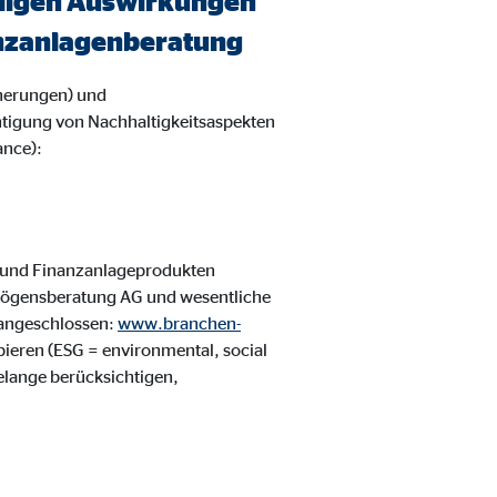
eiligen Auswirkungen
nanzanlagenberatung
herungen) und
htigung von Nachhaltigkeitsaspekten
ance):
 und Finanzanlageprodukten
rmögensberatung AG und wesentliche
 angeschlossen:
www.branchen-
ipieren (ESG = environmental, social
elange berücksichtigen,