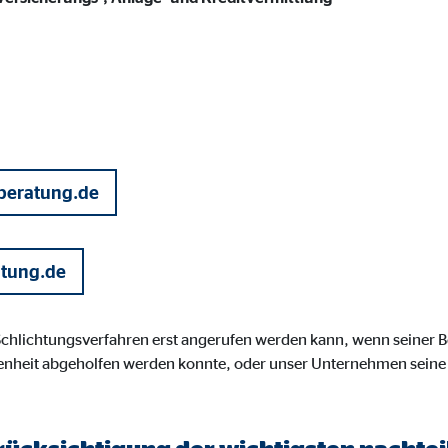
ayer
Tail Ad Solutions Inc.
inden von Videos
Monate
tems AG
beratung.de
enexpert
rt Systems AG
atung.de
tellung des Bewertungssiegel
Tage
 Schlichtungsverfahren erst angerufen werden kann, wenn seiner
enheit abgeholfen werden konnte, oder unser Unternehmen seine
oplayer