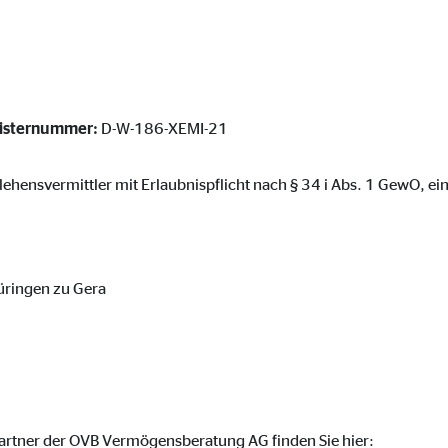
 _gat_UA-41411249-1, _gid
le Ireland Ltd.
bung von Statistiken zur Website-Nutzung
zu 14 Monate
gisternummer:
D-W-186-XEMI-21
rlehensvermittler mit Erlaubnispflicht nach § 34 i Abs. 1 GewO, ei
ierte Werbung anzuzeigen. Zu diesem Zweck werden die Daten an Drittanbie
üringen zu Gera
Ireland Ltd.
book Ireland Ltd.
nüpfung mit Benutzerprofilen
partner der OVB Vermögensberatung AG finden Sie hier: