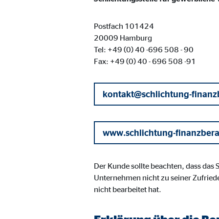
Name:
jwpl
Anbieter:
Long
Postfach 101424
20009 Hamburg
Zweck:
Einb
Tel: +49 (0) 40 -696 508 - 90
Cookie Laufzeit:
24 
Fax: +49 (0) 40 - 696 508 -91
ProvenExpert | Empfänger: OVB, Expert Sys
kontakt@schlichtung-finanz
Name:
prov
Anbieter:
Expe
www.schlichtung-finanzber
Zweck:
Dars
Cookie Laufzeit:
30 
Der Kunde sollte beachten, dass das
Unternehmen nicht zu seiner Zufried
nicht bearbeitet hat.
Vimeo
Name:
vime