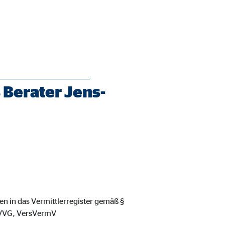
Berater Jens-
ie Deaktivierung kann die
gen in das Vermittlerregister gemäß §
8 VVG, VersVermV