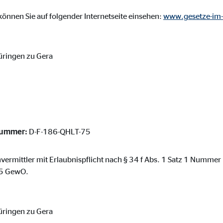
ser-Sitzung
önnen Sie auf folgender Internetseite einsehen:
www.gesetze-im-
üringen zu Gera
ie_consent_v2
dshape
chern Ihrer Einwilligungen
hr
nummer:
D-F-186-QHLT-75
envermittler mit Erlaubnispflicht nach § 34 f Abs. 1 Satz 1 Numme
. 5 GewO.
iese Informationen helfen uns zu verstehen, wie unsere Besucher unsere W
reland Ltd.
üringen zu Gera