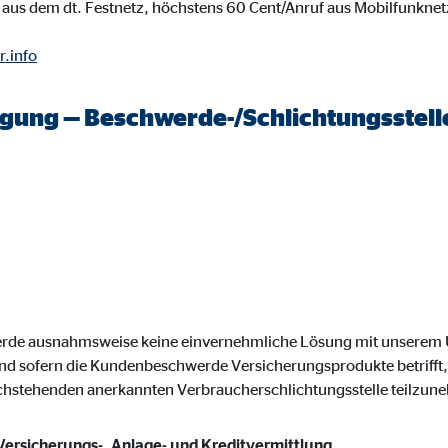
aus dem dt. Festnetz, höchstens 60 Cent/Anruf aus Mobilfunknet
gle_maps
r.info
le Ireland Ltd.
inden von interaktiven Google Karten
legung — Beschwerde-/Schlichtungsstell
Monate
td.
tube
le Ireland Ltd.
inden von Videos
werde ausnahmsweise keine einvernehmliche Lösung mit unsere
Monate
nd sofern die Kundenbeschwerde Versicherungsprodukte betrifft, 
achstehenden anerkannten Verbraucherschlichtungsstelle teilzun
utions Inc.
 Versicherungs-, Anlage- und Kreditvermittlung