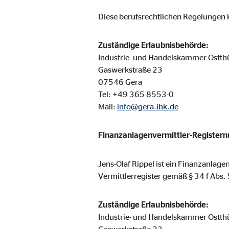
Cookie Laufzeit:
Brow
Diese berufsrechtlichen Regelungen k
Einverständnis Cookie | Empfänger: OVB
Zuständige Erlaubnisbehörde:
Industrie- und Handelskammer Ostth
Name:
cook
Gaswerkstraße 23
07546 Gera
Anbieter:
min
Tel: +49 365 8553-0
Zweck:
Spei
Mail:
info@gera.ihk.de
Cookie Laufzeit:
1 Ja
Finanzanlagenvermittler-Register
Statistik Cookies
Jens-Olaf Rippel ist ein Finanzanlag
Vermittlerregister gemäß § 34 f Abs
Statistik Cookies erfassen Informationen anonym. D
Zuständige Erlaubnisbehörde:
Google Analytics | Empfänger: OVB, Google I
Industrie- und Handelskammer Ostth