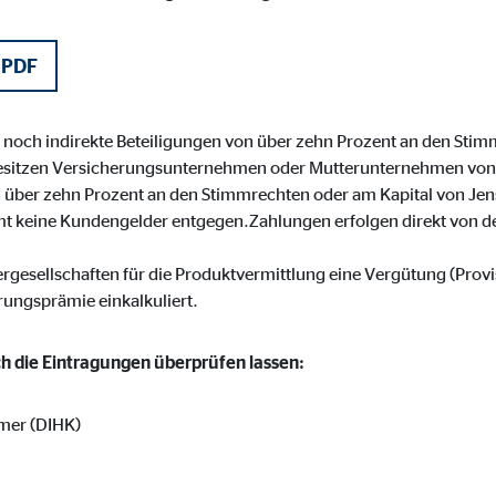
onate
 PDF
 C
te noch indirekte Beteiligungen von über zehn Prozent an den Sti
sitzen Versicherungsunternehmen oder Mutterunternehmen von
orm A/S
on über zehn Prozent an den Stimmrechten oder am Kapital von Jen
campaign
mt keine Kundengelder entgegen.Zahlungen erfolgen direkt von de
onate
ergesellschaften für die Produktvermittlung eine Vergütung (Prov
erungsprämie einkalkuliert.
ich die Eintragungen überprüfen lassen:
eim Besuch unserer Webseite standardmäßig blockiert. Durch das Akzepti
r Daten an Dienste in datenschutzrechtlich sogenannten Drittländern durch 
mer (DIHK)
nd Ltd.