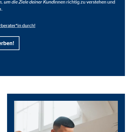
n, um die Ziele deiner Kund
innen richtig zu verstehen und
n.
zberater*in durch!
erben!
ter übermittelt, die die