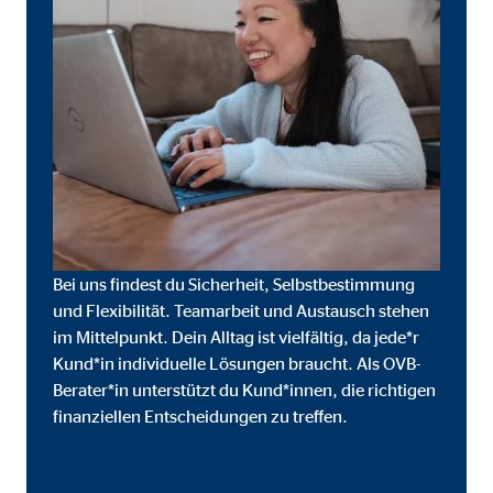
Cookie Laufzeit:
3 M
Adform | Empfänger: OVB, Adform A/S
Name:
uid,
Anbieter:
Adf
Zweck:
ad 
Cookie Laufzeit:
2 M
Bei uns findest du Sicherheit, Selbstbestimmung
und Flexibilität. Teamarbeit und Austausch stehen
im Mittelpunkt. Dein Alltag ist vielfältig, da jede*r
Externe Medien
Kund*in individuelle Lösungen braucht. Als OVB-
Inhalte von Video- und Kartenplattformen werden b
Berater*in unterstützt du Kund*innen, die richtigen
willigen Sie auch in die mögliche Übermittlung Ihre
finanziellen Entscheidungen zu treffen.
Google Maps | Empfänger: OVB, Google Irela