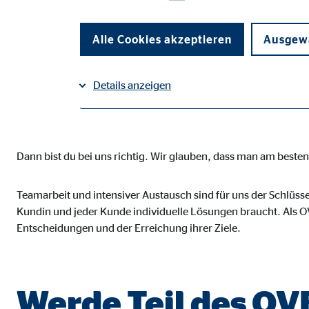
Suchst du einen Jo
Selbstbestimmung 
Alle Cookies akzeptieren
Ausgewä
Details anzeigen
vereint?
Impressum
Datenschutz
|
Notwendige Cookies
Dann bist du bei uns richtig. Wir glauben, dass man am best
Notwendige Cookies ermöglichen grundlegende Funkti
Funktion der Webseite einschränken.
Teamarbeit und intensiver Austausch sind für uns der Schlüsse
Kundin und jeder Kunde individuelle Lösungen braucht. Als OV
Benutzereinstellungen | Empfänger: OVB
Entscheidungen und der Erreichung ihrer Ziele.
Name:
fe_t
Anbieter:
TYPO
Werde Teil des O
Zweck:
Spei