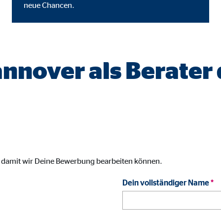
neue Chancen.
gle_maps
le Ireland Ltd.
inden von interaktiven Google Karten
annover als Berater
Monate
td.
tube
le Ireland Ltd.
inden von Videos
, damit wir Deine Bewerbung bearbeiten können.
Monate
Dein vollständiger Name
*
utions Inc.