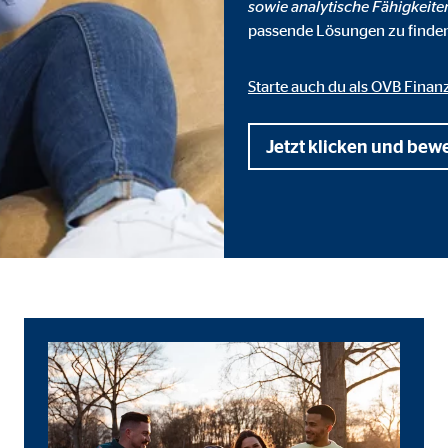
sowie analytische Fähigkeite
 _gat_UA-41411249-1, _gid
passende Lösungen zu finde
le Ireland Ltd.
bung von Statistiken zur Website-Nutzung
Starte auch du als OVB Finan
zu 14 Monate
Jetzt klicken und bew
ierte Werbung anzuzeigen. Zu diesem Zweck werden die Daten an Drittanbie
Ireland Ltd.
book Ireland Ltd.
nüpfung mit Benutzerprofilen