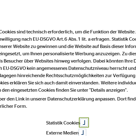
Cookies sind technisch erforderlich, um die Funktion der Website
nwilligung nach EU-DSGVO Art.6 Abs.1 lit. a erfragen. Statistik Co
Impressum
Datenschutz
serer Website zu gewinnen und die Website auf Basis dieser Infor
eingesetzt, um Ihnen personalisierte Werbung anzuzeigen. Zu di
 als Besucher über Websites hinweg verfolgen. Dabei könnten Ihre 
 mit Sicherheit
ach EU-DSGVO kein angemessenes Datenschutzniveau herrscht und
 dagegen hinreichende Rechtsschutzmöglichkeiten zur Verfügung 
okies erklären Sie sich auch damit einverstanden. Weitere individue
den eingesetzten Cookies finden Sie unter "Details anzeigen".
t!
ber den Link in unserer Datenschutzerklärung anpassen. Dort find
hrlicher Form.
Statistik Cookies
Externe Medien