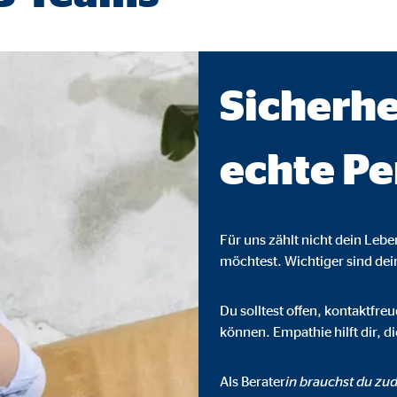
ser-Sitzung
Sicherhe
ie_consent_v2
dshape
echte Pe
chern Ihrer Einwilligungen
hr
Für uns zählt nicht dein Leb
möchtest. Wichtiger sind de
iese Informationen helfen uns zu verstehen, wie unsere Besucher unsere W
Du solltest offen, kontaktfr
können. Empathie hilft dir, 
reland Ltd.
Als Berater
in brauchst du zud