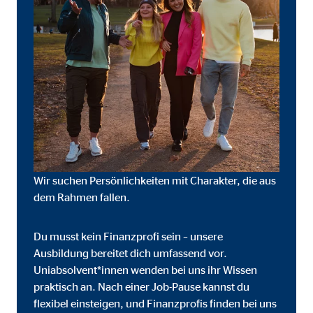
onate
 C
orm A/S
campaign
onate
Wir suchen Persönlichkeiten mit Charakter, die aus
dem Rahmen fallen.
Du musst kein Finanzprofi sein – unsere
eim Besuch unserer Webseite standardmäßig blockiert. Durch das Akzepti
Ausbildung bereitet dich umfassend vor.
r Daten an Dienste in datenschutzrechtlich sogenannten Drittländern durch 
Uniabsolvent*innen wenden bei uns ihr Wissen
praktisch an. Nach einer Job-Pause kannst du
nd Ltd.
flexibel einsteigen, und Finanzprofis finden bei uns