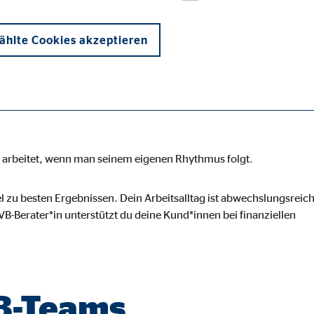
b, der Sicherheit,
und Flexibilität
hlte Cookies akzeptieren
en arbeitet, wenn man seinem eigenen Rhythmus folgt.
onen und sind für die einwandfreie Funktion der Website erforderlich. D
l zu besten Ergebnissen. Dein Arbeitsalltag ist abwechslungsreich
B-Berater*in unterstützt du deine Kund*innen bei finanziellen
ypo_user
3 Association
VB-Teams
cherung von Benutzereinstellungen