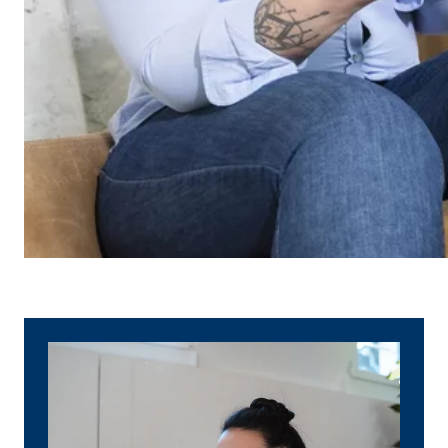
Name:
_ga,
Anbieter:
Goog
Zweck:
Erhe
Cookie Laufzeit:
bis 
Marketing Cookies
Marketing Cookies werden eingesetzt, um personalis
Besucher über die Websites hinweg verfolgen.
Facebook Pixel | Empfänger: OVB, Facebook 
Name:
_fbp
Anbieter:
Face
Zweck:
Verk