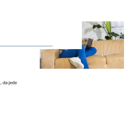
ie Deaktivierung kann die
, da jede