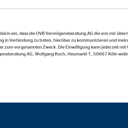
o.com, Inc.
inden von Videos
Monate
e darin ein, dass die OVB Vermögensberatung AG die von mir über
g in Verbindung zu treten, hierüber zu kommunizieren und meine
zum vorgenannten Zweck. Die Einwilligung kann jederzeit mit W
gensberatung AG, Wolfgang Koch, Heumarkt 1, 50667 Köln wide