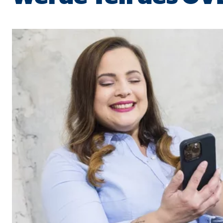
Cookie Laufzeit:
Brow
Einverständnis Cookie | Empfänger: OVB
Name:
cook
Anbieter:
min
Zweck:
Spei
Cookie Laufzeit:
1 Ja
Statistik Cookies
Statistik Cookies erfassen Informationen anonym. D
Google Analytics | Empfänger: OVB, Google I