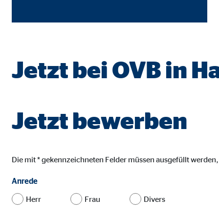
Name:
goo
Anbieter:
Goog
Zweck:
Einb
Jetzt bei OVB in H
Cookie Laufzeit:
24 
YouTube | Empfänger: OVB, Google Ireland L
Jetzt bewerben
Name:
you
Anbieter:
Goog
Zweck:
Einb
Die mit * gekennzeichneten Felder müssen ausgefüllt werden
Cookie Laufzeit:
24 
Anrede
Herr
Frau
Divers
JW Player | Empfänger: OVB, Long Tail Ad Sol