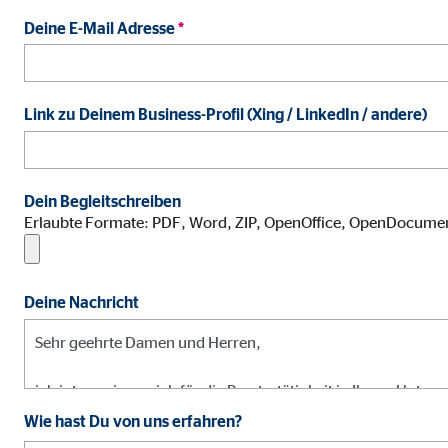
Name:
jwpl
Deine E-Mail Adresse
*
Anbieter:
Long
Zweck:
Einb
Link zu Deinem Business-Profil (Xing / LinkedIn / andere)
Cookie Laufzeit:
24 
ProvenExpert | Empfänger: OVB, Expert Sys
Dein Begleitschreiben
Name:
prov
Erlaubte Formate: PDF, Word, ZIP, OpenOffice, OpenDocume
Anbieter:
Expe
Zweck:
Dars
Deine Nachricht
Cookie Laufzeit:
30 
Vimeo
Wie hast Du von uns erfahren?
Name:
vime