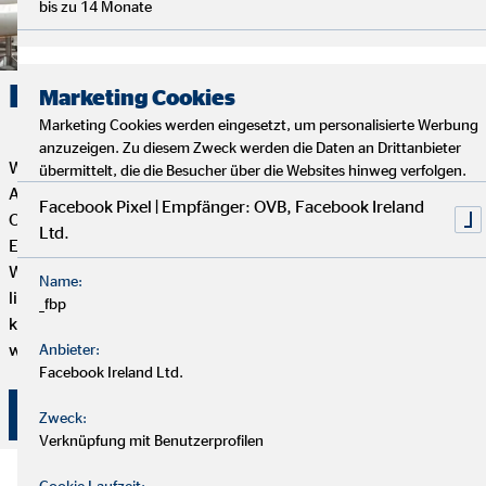
bis zu 14 Monate
Karriere. Erfolg. OVB.
Marketing Cookies
Marketing Cookies werden eingesetzt, um personalisierte Werbung
anzuzeigen. Zu diesem Zweck werden die Daten an Drittanbieter
Wenn du Flexibilität, Selbstbestimmung und eine erfüllende
übermittelt, die die Besucher über die Websites hinweg verfolgen.
Aufgabe mit Sinn und Zweck suchst, dann ist die Tätigkeit als
Facebook Pixel | Empfänger: OVB, Facebook Ireland
OVB Finanzberater*in genau das Richtige für dich. Dein
Ltd.
Engagement bestimmt, wie weit du bei uns kommen kannst.
Wenn du genug von einem langweiligen 9-to-5 Job hast und
Name:
lieber selbstständig arbeiten möchtest, aber trotzdem mit
_fbp
kompetenten und freundlichen Kollegen zusammenarbeiten
willst, dann bist du hier genau richtig.
Anbieter:
Facebook Ireland Ltd.
Hier klicken und bewerben!
Zweck:
Verknüpfung mit Benutzerprofilen
Cookie Laufzeit: