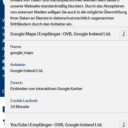
Wir sind ausgezeichnet!
unserer Webseite standardmäßig blockiert. Durch das Akzeptieren
von externen Medien willigen Sie auch in die mögliche Übermittlung
Ihrer Daten an Dienste in datenschutzrechtlich sogenannten
Wir wurden mehrfach ausgezeichnet – ein starkes Zeichen für
Drittländern durch den Anbieter ein.
unser Engagement in Qualität, Fairness und Nachhaltigkeit.
Google Maps | Empfänger: OVB, Google Ireland Ltd.
Von
Focus Mone
y
wurden wir für
Top
Altersvorsorgeberatung und als fairster Finanzvertrieb
Name:
geehrt. Zusätzlich erhielten wir vom
Handelsblatt
das
google_maps
„
FairCompany“-
Siegel, bewertet durch das
Institut für
Beschäftigung und Employability (IBE
). Als Teil der
Anbieter:
Brancheninitiative Nachhaltigkeit
setzen wir uns aktiv für
Google Ireland Ltd.
verantwortungsvolle Beratung ein.
Zweck:
Einbinden von interaktiven Google Karten
Danke für Ihr Vertrauen – wir bleiben dran!
Cookie Laufzeit:
24 Monate
Finanzdienstleistungen seit
1991: Unsere Geschäftsstelle
YouTube | Empfänger: OVB, Google Ireland Ltd.