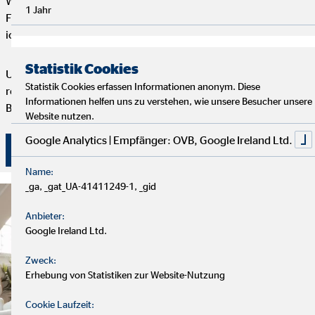
Wir starten mit einem entspannten Analysegespräch, um deine
1 Jahr
Finanzen und Ziele kennenzulernen. Anschließend präsentiere
ich dir maßgeschneiderte Finanzlösungen.
Statistik Cookies
Um deine Finanzplanung aktuell zu halten, bieten wir
Statistik Cookies erfassen Informationen anonym. Diese
regelmäßige Servicegespräche an. Vertrauen und persönliche
Informationen helfen uns zu verstehen, wie unsere Besucher unsere
Betreuung stehen bei uns an erster Stelle.
Website nutzen.
Google Analytics | Empfänger: OVB, Google Ireland Ltd.
Überzeuge dich selbst von unserer Beratung!
Name:
_ga, _gat_UA-41411249-1, _gid
Anbieter:
Google Ireland Ltd.
Zweck:
Erhebung von Statistiken zur Website-Nutzung
Cookie Laufzeit: