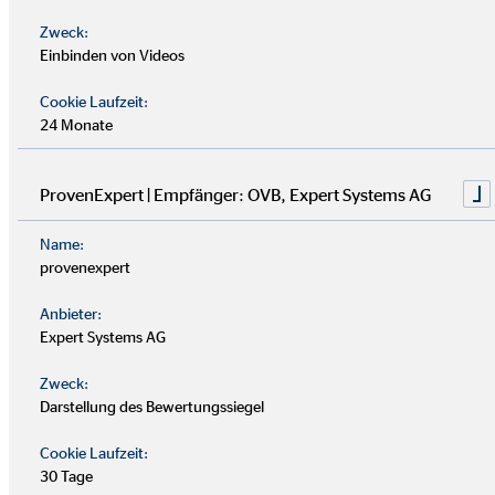
Zweck:
Einbinden von Videos
Cookie Laufzeit:
24 Monate
ProvenExpert | Empfänger: OVB, Expert Systems AG
Name:
provenexpert
Für Privatkunden
Anbieter:
Expert Systems AG
Zweck:
Bei welchem Anbieter bekomme ich das optimale
Darstellung des Bewertungssiegel
Preis-/Leistungsverhältnis, wenn ich mich und meine
Familie gegen finanzielle Alltagsrisiken absichern
Cookie Laufzeit:
möchte?
30 Tage