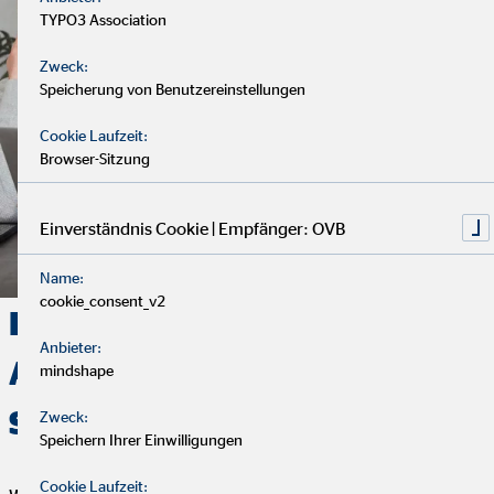
TYPO3 Association
Zweck:
Speicherung von Benutzereinstellungen
Cookie Laufzeit:
Browser-Sitzung
Einverständnis Cookie | Empfänger: OVB
Name:
cookie_consent_v2
Deine Finanzen, Dein Weg:
Anbieter:
Analyse, Beratung und
mindshape
Service
Zweck:
Speichern Ihrer Einwilligungen
Cookie Laufzeit: