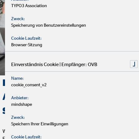
TYPO3 Association
Zweck:
Speicherung von Benutzereinstellungen
Cookie Laufzeit:
Browser-Sitzung
Einverständnis Cookie | Empfänger: OVB
Name:
Deine Finanzen, Dein Weg:
cookie_consent_v2
Analyse, Beratung und
Anbieter:
mindshape
Service
Zweck:
Speichern Ihrer Einwilligungen
Wir starten mit einem entspannten Analysegespräch, um deine
Cookie Laufzeit:
Finanzen und Ziele kennenzulernen. Anschließend präsentiere