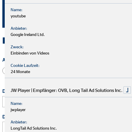
+49 40 98765964
Name:
youtube
mmochmann@ovb.de
Anbieter:
Google Ireland Ltd.
Kontakt zu OVB in Hamburg
Zweck:
Einbinden von Videos
Anrede
Cookie Laufzeit:
Herr
Frau
Divers
24 Monate
JW Player | Empfänger: OVB, Long Tail Ad Solutions Inc.
Dein vollständiger Name
*
Name:
jwplayer
Deine E-Mail Adresse
*
Anbieter:
LongTail Ad Solutions Inc.