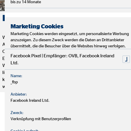
bis zu 14 Monate
Karriere. Erfolg. OVB.
Marketing Cookies
Marketing Cookies werden eingesetzt, um personalisierte Werbung
Wenn du Flexibilität, Selbstbestimmung und eine erfüllende
anzuzeigen. Zu diesem Zweck werden die Daten an Drittanbieter
Aufgabe mit Sinn und Zweck suchst, dann ist die Tätigkeit als
übermittelt, die die Besucher über die Websites hinweg verfolgen.
OVB Finanzberater*in genau das Richtige für dich. Dein
Facebook Pixel | Empfänger: OVB, Facebook Ireland
Engagement bestimmt, wie weit du bei uns kommen kannst.
Ltd.
Wenn du genug von einem langweiligen 9-to-5 Job hast und
lieber selbstständig arbeiten möchtest, aber trotzdem mit
Name:
kompetenten und freundlichen Kollegen zusammenarbeiten
_fbp
willst, dann bist du hier genau richtig.
Anbieter:
Facebook Ireland Ltd.
Zweck:
Verknüpfung mit Benutzerprofilen
Cookie Laufzeit: