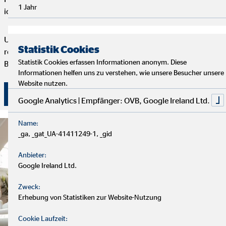
1 Jahr
ich dir maßgeschneiderte Finanzlösungen.
Um deine Finanzplanung aktuell zu halten, bieten wir
Statistik Cookies
regelmäßige Servicegespräche an. Vertrauen und persönliche
Statistik Cookies erfassen Informationen anonym. Diese
Betreuung stehen bei uns an erster Stelle.
Informationen helfen uns zu verstehen, wie unsere Besucher unsere
Website nutzen.
Überzeuge dich selbst von unserer Beratung!
Google Analytics | Empfänger: OVB, Google Ireland Ltd.
Name:
_ga, _gat_UA-41411249-1, _gid
Anbieter:
Google Ireland Ltd.
Zweck:
Erhebung von Statistiken zur Website-Nutzung
Cookie Laufzeit: