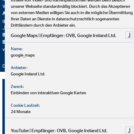
Von
Focus Mone
y
wurden wir für
Top
unserer Webseite standardmäßig blockiert. Durch das Akzeptieren
von externen Medien willigen Sie auch in die mögliche Übermittlung
Altersvorsorgeberatung und als fairster Finanzvertrieb
Ihrer Daten an Dienste in datenschutzrechtlich sogenannten
geehrt. Zusätzlich erhielten wir vom
Handelsblatt
das
Drittländern durch den Anbieter ein.
„
FairCompany“-
Siegel, bewertet durch das
Institut für
Beschäftigung und Employability (IBE
). Als Teil der
Google Maps | Empfänger: OVB, Google Ireland Ltd.
Brancheninitiative Nachhaltigkeit
setzen wir uns aktiv für
Name:
verantwortungsvolle Beratung ein.
google_maps
Danke für Ihr Vertrauen – wir bleiben dran!
Anbieter:
Google Ireland Ltd.
Michael Mochmann
Zweck:
Einbinden von interaktiven Google Karten
Bezirksleiter für die OVB
Vermögensberatung AG
Cookie Laufzeit:
24 Monate
Papenstr. 23
22089 Hamburg
YouTube | Empfänger: OVB, Google Ireland Ltd.