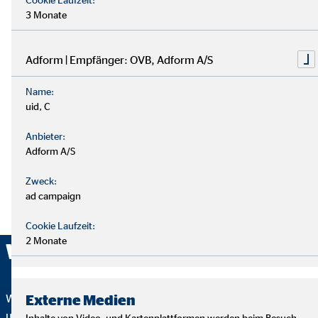
3 Monate
Adform | Empfänger: OVB, Adform A/S
Name:
uid, C
Anbieter:
Adform A/S
Zweck:
ad campaign
Cookie Laufzeit:
2 Monate
Wir sind ausgezeichnet!
Externe Medien
Wir wurden mehrfach ausgezeichnet – ein starkes Zeichen für
unser Engagement in Qualität, Fairness und Nachhaltigkeit.
Inhalte von Video- und Kartenplattformen werden beim Besuch