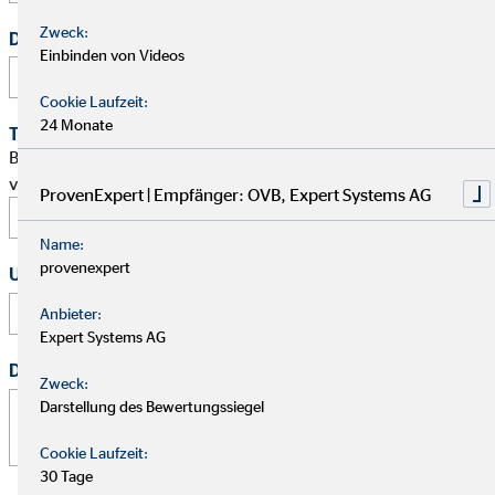
Zweck:
Deine Telefonnummer
Einbinden von Videos
Cookie Laufzeit:
24 Monate
Terminwunsch
Bitte schlage mir einen Termin für ein persönliches Gespräch
vor.
ProvenExpert | Empfänger: OVB, Expert Systems AG
Name:
provenexpert
Uhrzeit
:
Anbieter:
Expert Systems AG
Deine Nachricht
*
Zweck:
Darstellung des Bewertungssiegel
Cookie Laufzeit:
30 Tage