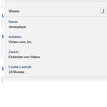
Vimeo
Uhrzeit
Name:
:
vimeoplayer
Deine Nachricht
*
Anbieter:
Vimeo.com, Inc.
Zweck:
Einbinden von Videos
Cookie Laufzeit:
Datenschutz
*
24 Monate
Ich habe die
Datenschutzerklärung
gelesen und willige
darin ein, dass die OVB Vermögensberatung AG die von
mir übermittelten Informationen und Kontaktdaten
dazu verwendet, um mit mir anlässlich meiner Anfrage
in Verbindung zu treten, hierüber zu kommunizieren
und meine Anfrage zu bearbeiten. Dies gilt