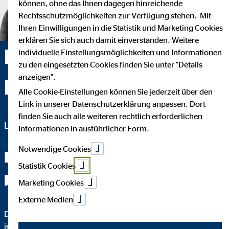
können, ohne das Ihnen dagegen hinreichende
Rechtsschutzmöglichkeiten zur Verfügung stehen. Mit
Ihren Einwilligungen in die Statistik und Marketing Cookies
erklären Sie sich auch damit einverstanden. Weitere
Raimund Fuchs —
individuelle Einstellungsmöglichkeiten und Informationen
zu den eingesetzten Cookies finden Sie unter "Details
anzeigen".
Hamburg
Alle Cookie-Einstellungen können Sie jederzeit über den
Link in unserer Datenschutzerklärung anpassen. Dort
finden Sie auch alle weiteren rechtlich erforderlichen
Landesdirektor für die OVB Vermögensberatung AG
Informationen in ausführlicher Form.
Notwendige Cookies
Fachchinesisch werden Sie
Statistik Cookies
bei mir nicht hören.
Marketing Cookies
Externe Medien
Das wichtigste an einer guten Finanzberatung ist, dass Sie
jeden Schritt verstehen. Darum erkläre ich Ihnen bis ins Detail,