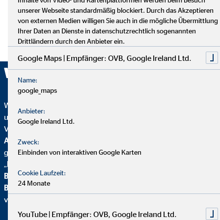
unserer Webseite standardmäßig blockiert. Durch das Akzeptieren
von externen Medien willigen Sie auch in die mögliche Übermittlung
Ihrer Daten an Dienste in datenschutzrechtlich sogenannten
Drittländern durch den Anbieter ein.
Google Maps | Empfänger: OVB, Google Ireland Ltd.
Wir sind ausgezeichnet!
Name:
google_maps
Wir wurden mehrfach ausgezeichnet – ein starkes Zeichen für
Anbieter:
unser Engagement in Qualität, Fairness und Nachhaltigkeit.
Google Ireland Ltd.
Von
Focus Mone
y
wurden wir für
Top
Altersvorsorgeberatung und als fairster Finanzvertrieb
Zweck:
geehrt. Zusätzlich erhielten wir vom
Handelsblatt
das
Einbinden von interaktiven Google Karten
„
FairCompany“-
Siegel, bewertet durch das
Institut für
Cookie Laufzeit:
Beschäftigung und Employability (IBE
). Als Teil der
24 Monate
Brancheninitiative Nachhaltigkeit
setzen wir uns aktiv für
verantwortungsvolle Beratung ein.
YouTube | Empfänger: OVB, Google Ireland Ltd.