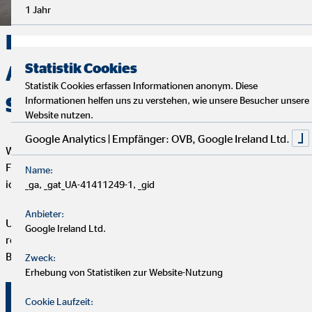
1 Jahr
Deine Finanzen, Dein Weg:
Statistik Cookies
Analyse, Beratung und
Statistik Cookies erfassen Informationen anonym. Diese
Service
Informationen helfen uns zu verstehen, wie unsere Besucher unsere
Website nutzen.
Google Analytics | Empfänger: OVB, Google Ireland Ltd.
Wir starten mit einem entspannten Analysegespräch, um deine
Finanzen und Ziele kennenzulernen. Anschließend präsentiere
Name:
ich dir maßgeschneiderte Finanzlösungen.
_ga, _gat_UA-41411249-1, _gid
Anbieter:
Um deine Finanzplanung aktuell zu halten, bieten wir
Google Ireland Ltd.
regelmäßige Servicegespräche an. Vertrauen und persönliche
Betreuung stehen bei uns an erster Stelle.
Zweck:
Erhebung von Statistiken zur Website-Nutzung
Überzeuge dich selbst von unserer Beratung!
Cookie Laufzeit: