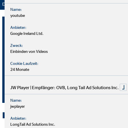
Danke für Ihr Vertrauen – wir bleiben dran!
Name:
youtube
Raimund Fuchs
Anbieter:
Landesdirektor für die OVB
Google Ireland Ltd.
Vermögensberatung AG
Zweck:
Einbinden von Videos
Osterfeldstraße 45a
22529 Hamburg
Cookie Laufzeit:
24 Monate
040 - 71629606
(Assistent Herr Fuchs)
JW Player | Empfänger: OVB, Long Tail Ad Solutions Inc.
fuchs@ovb.de
Name:
jwplayer
Kontakt zu OVB in Hamburg
Anbieter:
LongTail Ad Solutions Inc.