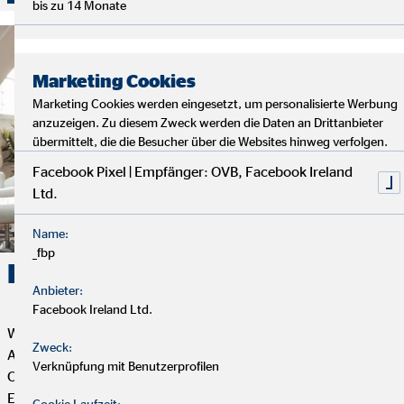
bis zu 14 Monate
Marketing Cookies
Marketing Cookies werden eingesetzt, um personalisierte Werbung
anzuzeigen. Zu diesem Zweck werden die Daten an Drittanbieter
übermittelt, die die Besucher über die Websites hinweg verfolgen.
Facebook Pixel | Empfänger: OVB, Facebook Ireland
Ltd.
Name:
_fbp
Karriere. Erfolg. OVB.
Anbieter:
Facebook Ireland Ltd.
Wenn du Flexibilität, Selbstbestimmung und eine erfüllende
Zweck:
Aufgabe mit Sinn und Zweck suchst, dann ist die Tätigkeit als
Verknüpfung mit Benutzerprofilen
OVB Finanzberater*in genau das Richtige für dich. Dein
Engagement bestimmt, wie weit du bei uns kommen kannst.
Cookie Laufzeit: