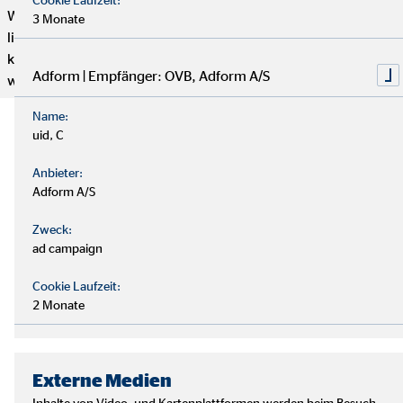
Wenn du genug von einem langweiligen 9-to-5 Job hast und
3 Monate
lieber selbstständig arbeiten möchtest, aber trotzdem mit
kompetenten und freundlichen Kollegen zusammenarbeiten
Adform | Empfänger: OVB, Adform A/S
willst, dann bist du hier genau richtig.
Name:
uid, C
Anbieter:
Adform A/S
Zweck:
ad campaign
Cookie Laufzeit:
2 Monate
Externe Medien
Inhalte von Video- und Kartenplattformen werden beim Besuch