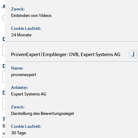
Anrede
Zweck:
Einbinden von Videos
Herr
Frau
Divers
Cookie Laufzeit:
24 Monate
Dein vollständiger Name
*
ProvenExpert | Empfänger: OVB, Expert Systems AG
Deine E-Mail Adresse
*
Name:
provenexpert
Anbieter:
Deine Telefonnummer
Expert Systems AG
Zweck:
Darstellung des Bewertungssiegel
Terminwunsch
Bitte schlage mir einen Termin für ein persönliches Gespräch
Cookie Laufzeit:
30 Tage
vor.