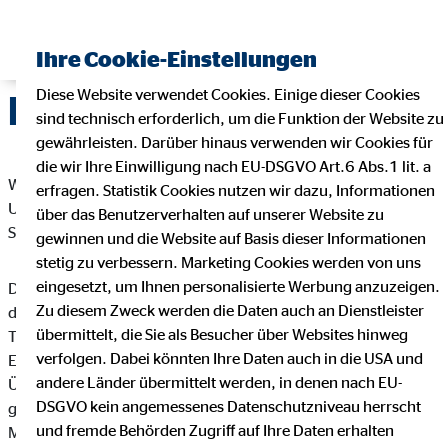
Ihre Cookie-Einstellungen
Diese Website verwendet Cookies. Einige dieser Cookies
Datenschutz
sind technisch erforderlich, um die Funktion der Website zu
gewährleisten. Darüber hinaus verwenden wir Cookies für
die wir Ihre Einwilligung nach EU-DSGVO Art.6 Abs.1 lit. a
Wir freuen uns sehr über Ihr Interesse an unserem
erfragen. Statistik Cookies nutzen wir dazu, Informationen
Unternehmen. Datenschutz hat einen besonders hohen
über das Benutzerverhalten auf unserer Website zu
Stellenwert bei der OVB Vermögensberatung AG.
gewinnen und die Website auf Basis dieser Informationen
stetig zu verbessern. Marketing Cookies werden von uns
eingesetzt, um Ihnen personalisierte Werbung anzuzeigen.
Die Verarbeitung personenbezogener Daten, beispielsweise
Zu diesem Zweck werden die Daten auch an Dienstleister
des Namens, der Anschrift, E-Mail-Adresse oder
übermittelt, die Sie als Besucher über Websites hinweg
Telefonnummer einer betroffenen Person, erfolgt stets im
verfolgen. Dabei könnten Ihre Daten auch in die USA und
Einklang mit der Datenschutz-Grundverordnung und in
andere Länder übermittelt werden, in denen nach EU-
Übereinstimmung mit den für die OVB Vermögensberatung AG
DSGVO kein angemessenes Datenschutzniveau herrscht
geltenden landesspezifischen Datenschutzbestimmungen.
und fremde Behörden Zugriff auf Ihre Daten erhalten
Mittels dieser Datenschutzerklärung möchte unser