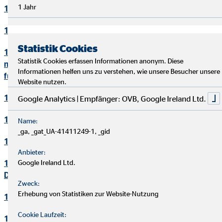
1 Jahr
10. Bewerbungsverfahren
11. Online-Marketing
Statistik Cookies
12. Informationen zum Datenschutz und rechtlich
Statistik Cookies erfassen Informationen anonym. Diese
notwendige Informationen beim Einsatz des Service "Zoom"
Informationen helfen uns zu verstehen, wie unsere Besucher unsere
für Videokonferenzen
Website nutzen.
13. Löschung von Daten
Google Analytics | Empfänger: OVB, Google Ireland Ltd.
14. Präsenzen in sozialen Netzwerken
Name:
_ga, _gat_UA-41411249-1, _gid
15. Plugins und eingebettete Funktionen sowie Inhalte
Anbieter:
16. Änderung und Aktualisierung der
Google Ireland Ltd.
Datenschutzerklärung
Zweck:
Erhebung von Statistiken zur Website-Nutzung
17. Rechte der betroffenen Personen
Cookie Laufzeit:
18. Begriffsdefinitionen