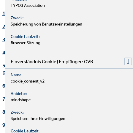
TYPO3 Association
1. Verantwortlicher
Zweck:
Speicherung von Benutzereinstellungen
2. Kontakt Datenschutzbeauftragter
Cookie Laufzeit:
3. Maßgebliche Rechtsgrundlagen
Browser-Sitzung
4. Sicherheitsmaßnahmen
Einverständnis Cookie | Empfänger: OVB
5. Übermittlung und Offenbarung von personenbezogenen
Daten
Name:
cookie_consent_v2
6. Datenverarbeitung in Drittländern
Anbieter:
7. Einsatz von Cookies
mindshape
8. Kontaktaufnahme
Zweck:
Speichern Ihrer Einwilligungen
9. Bereitstellung des Onlineangebotes und Webhosting
Cookie Laufzeit: