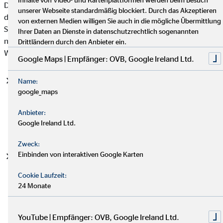
Datenschutzgrundverordnung (DSGVO), auf deren Basis wir
unserer Webseite standardmäßig blockiert. Durch das Akzeptieren
die personenbezogenen Daten verarbeiten, mit. Bitte beachten
von externen Medien willigen Sie auch in die mögliche Übermittlung
Sie, dass zusätzlich zu den Regelungen der DSGVO die
Ihrer Daten an Dienste in datenschutzrechtlich sogenannten
nationalen Datenschutzvorgaben in Ihrem bzw. unserem
Drittländern durch den Anbieter ein.
Wohn- und Sitzland gelten können.
Google Maps | Empfänger: OVB, Google Ireland Ltd.
Einwilligung (Art. 6 Abs. 1 S. 1 lit. a DSGVO)
- Die
Name:
google_maps
betroffene Person hat ihre Einwilligung in die Verarbeitung
der sie betreffenden personenbezogenen Daten für einen
Anbieter:
spezifischen Zweck oder mehrere bestimmte Zwecke
Google Ireland Ltd.
gegeben.
Zweck:
Einbinden von interaktiven Google Karten
Vertragserfüllung und vorvertragliche Anfragen (Art. 6
Abs. 1 S. 1 lit. b. DSGVO)
- Die Verarbeitung ist für die
Cookie Laufzeit:
Erfüllung eines Vertrags, dessen Vertragspartei die
24 Monate
betroffene Person ist, oder zur Durchführung
vorvertraglicher Maßnahmen erforderlich, die auf Anfrage
der betroffenen Person erfolgen.
YouTube | Empfänger: OVB, Google Ireland Ltd.