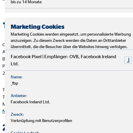
bis zu 14 Monate
1. Verantwortlicher
Marketing Cookies
Marketing Cookies werden eingesetzt, um personalisierte Werbung
anzuzeigen. Zu diesem Zweck werden die Daten an Drittanbieter
OVB Vermögensberatung AG
übermittelt, die die Besucher über die Websites hinweg verfolgen.
Axel Beta
Facebook Pixel | Empfänger: OVB, Facebook Ireland
Bezirksleiter für die OVB
Ltd.
Papenstr. 23
22089 Hamburg
Name:
_fbp
Telefon: +49 40 25308834
Anbieter:
Telefax: +49 40 25331853
Facebook Ireland Ltd.
Mail:
axel.beta@ovb.de
Nach oben
Zweck:
Verknüpfung mit Benutzerprofilen
2. Kontakt
Cookie Laufzeit: