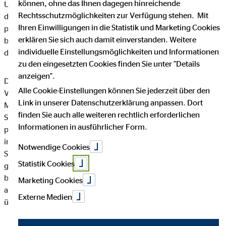
können, ohne das Ihnen dagegen hinreichende
Unternehmen die Öffentlichkeit über Art, Umfang und Zweck
Rechtsschutzmöglichkeiten zur Verfügung stehen. Mit
der von uns erhobenen, genutzten und verarbeiteten
Ihren Einwilligungen in die Statistik und Marketing Cookies
personenbezogenen Daten informieren. Ferner werden
erklären Sie sich auch damit einverstanden. Weitere
betroffene Personen mittels dieser Datenschutzerklärung über
individuelle Einstellungsmöglichkeiten und Informationen
die ihnen zustehenden Rechte aufgeklärt.
zu den eingesetzten Cookies finden Sie unter "Details
anzeigen".
Die OVB Vermögensberatung AG hat als für die Verarbeitung
Alle Cookie-Einstellungen können Sie jederzeit über den
Verantwortlicher zahlreiche technische und organisatorische
Link in unserer Datenschutzerklärung anpassen. Dort
Maßnahmen umgesetzt, um einen möglichst lückenlosen
finden Sie auch alle weiteren rechtlich erforderlichen
Schutz der über diese Internetseite verarbeiteten
Informationen in ausführlicher Form.
personenbezogenen Daten sicherzustellen. Dennoch können
internetbasierte Datenübertragungen grundsätzlich
Notwendige Cookies
Sicherheitslücken aufweisen, sodass ein absoluter Schutz nicht
Statistik Cookies
gewährleistet werden kann. Aus diesem Grund steht es jeder
betroffenen Person frei, personenbezogene Daten auch auf
Marketing Cookies
alternativen Wegen, beispielsweise telefonisch, an uns zu
Externe Medien
übermitteln.