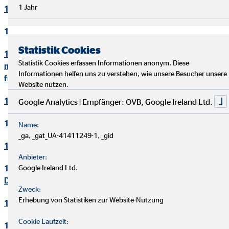
1 Jahr
10. Bewerbungsverfahren
11. Online-Marketing
Statistik Cookies
12. Informationen zum Datenschutz und rechtlich
Statistik Cookies erfassen Informationen anonym. Diese
notwendige Informationen beim Einsatz des Service "Zoom"
Informationen helfen uns zu verstehen, wie unsere Besucher unsere
für Videokonferenzen
Website nutzen.
13. Löschung von Daten
Google Analytics | Empfänger: OVB, Google Ireland Ltd.
14. Präsenzen in sozialen Netzwerken
Name:
_ga, _gat_UA-41411249-1, _gid
15. Plugins und eingebettete Funktionen sowie Inhalte
Anbieter:
16. Änderung und Aktualisierung der
Google Ireland Ltd.
Datenschutzerklärung
Zweck:
Erhebung von Statistiken zur Website-Nutzung
17. Rechte der betroffenen Personen
Cookie Laufzeit:
18. Begriffsdefinitionen