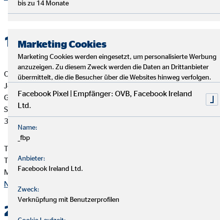
bis zu 14 Monate
1. Verantwortlicher
Marketing Cookies
Marketing Cookies werden eingesetzt, um personalisierte Werbung
anzuzeigen. Zu diesem Zweck werden die Daten an Drittanbieter
OVB Vermögensberatung AG
übermittelt, die die Besucher über die Websites hinweg verfolgen.
Jens Kratzenberg
Facebook Pixel | Empfänger: OVB, Facebook Ireland
Geschäftsstellenleiter für die OVB
Ltd.
Spiegelsbergenweg 99
38820 Halberstadt
Name:
_fbp
Telefon: +49 3941 603250
Anbieter:
Telefax: +49 3941 571488
Facebook Ireland Ltd.
Mail:
kratzenberg@ovb.de
Nach oben
Zweck:
Verknüpfung mit Benutzerprofilen
2. Kontakt
Cookie Laufzeit: