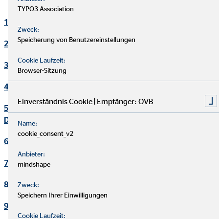
TYPO3 Association
1. Verantwortlicher
Zweck:
Speicherung von Benutzereinstellungen
2. Kontakt Datenschutzbeauftragter
Cookie Laufzeit:
3. Maßgebliche Rechtsgrundlagen
Browser-Sitzung
4. Sicherheitsmaßnahmen
Einverständnis Cookie | Empfänger: OVB
5. Übermittlung und Offenbarung von personenbezogenen
Daten
Name:
cookie_consent_v2
6. Datenverarbeitung in Drittländern
Anbieter:
7. Einsatz von Cookies
mindshape
8. Kontaktaufnahme
Zweck:
Speichern Ihrer Einwilligungen
9. Bereitstellung des Onlineangebotes und Webhosting
Cookie Laufzeit: