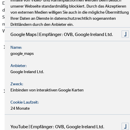
Datenschutzgrundverordnung (DSGVO), auf deren Basis wir
unserer Webseite standardmäßig blockiert. Durch das Akzeptieren
die personenbezogenen Daten verarbeiten, mit. Bitte beachten
von externen Medien willigen Sie auch in die mögliche Übermittlung
Sie, dass zusätzlich zu den Regelungen der DSGVO die
Ihrer Daten an Dienste in datenschutzrechtlich sogenannten
nationalen Datenschutzvorgaben in Ihrem bzw. unserem
Drittländern durch den Anbieter ein.
Wohn- und Sitzland gelten können.
Google Maps | Empfänger: OVB, Google Ireland Ltd.
Einwilligung (Art. 6 Abs. 1 S. 1 lit. a DSGVO)
- Die
Name:
google_maps
betroffene Person hat ihre Einwilligung in die Verarbeitung
der sie betreffenden personenbezogenen Daten für einen
Anbieter:
spezifischen Zweck oder mehrere bestimmte Zwecke
Google Ireland Ltd.
gegeben.
Zweck:
Einbinden von interaktiven Google Karten
Vertragserfüllung und vorvertragliche Anfragen (Art. 6
Abs. 1 S. 1 lit. b. DSGVO)
- Die Verarbeitung ist für die
Cookie Laufzeit:
Erfüllung eines Vertrags, dessen Vertragspartei die
24 Monate
betroffene Person ist, oder zur Durchführung
vorvertraglicher Maßnahmen erforderlich, die auf Anfrage
der betroffenen Person erfolgen.
YouTube | Empfänger: OVB, Google Ireland Ltd.