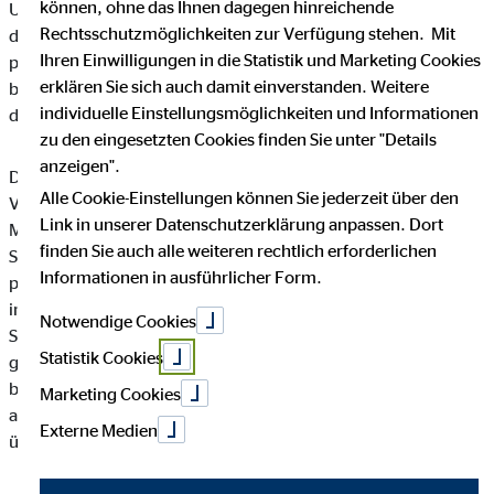
können, ohne das Ihnen dagegen hinreichende
Unternehmen die Öffentlichkeit über Art, Umfang und Zweck
Rechtsschutzmöglichkeiten zur Verfügung stehen. Mit
der von uns erhobenen, genutzten und verarbeiteten
Ihren Einwilligungen in die Statistik und Marketing Cookies
personenbezogenen Daten informieren. Ferner werden
erklären Sie sich auch damit einverstanden. Weitere
betroffene Personen mittels dieser Datenschutzerklärung über
individuelle Einstellungsmöglichkeiten und Informationen
die ihnen zustehenden Rechte aufgeklärt.
zu den eingesetzten Cookies finden Sie unter "Details
anzeigen".
Die OVB Vermögensberatung AG hat als für die Verarbeitung
Alle Cookie-Einstellungen können Sie jederzeit über den
Verantwortlicher zahlreiche technische und organisatorische
Link in unserer Datenschutzerklärung anpassen. Dort
Maßnahmen umgesetzt, um einen möglichst lückenlosen
finden Sie auch alle weiteren rechtlich erforderlichen
Schutz der über diese Internetseite verarbeiteten
Informationen in ausführlicher Form.
personenbezogenen Daten sicherzustellen. Dennoch können
internetbasierte Datenübertragungen grundsätzlich
Notwendige Cookies
Sicherheitslücken aufweisen, sodass ein absoluter Schutz nicht
Statistik Cookies
gewährleistet werden kann. Aus diesem Grund steht es jeder
betroffenen Person frei, personenbezogene Daten auch auf
Marketing Cookies
alternativen Wegen, beispielsweise telefonisch, an uns zu
Externe Medien
übermitteln.