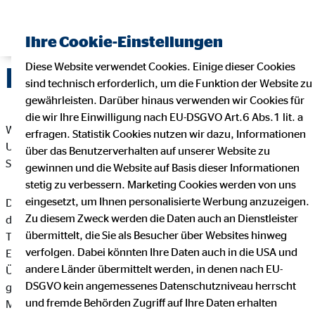
Ihre Cookie-Einstellungen
Diese Website verwendet Cookies. Einige dieser Cookies
Datenschutz
sind technisch erforderlich, um die Funktion der Website zu
gewährleisten. Darüber hinaus verwenden wir Cookies für
die wir Ihre Einwilligung nach EU-DSGVO Art.6 Abs.1 lit. a
Wir freuen uns sehr über Ihr Interesse an unserem
erfragen. Statistik Cookies nutzen wir dazu, Informationen
Unternehmen. Datenschutz hat einen besonders hohen
über das Benutzerverhalten auf unserer Website zu
Stellenwert bei der OVB Vermögensberatung AG.
gewinnen und die Website auf Basis dieser Informationen
stetig zu verbessern. Marketing Cookies werden von uns
eingesetzt, um Ihnen personalisierte Werbung anzuzeigen.
Die Verarbeitung personenbezogener Daten, beispielsweise
Zu diesem Zweck werden die Daten auch an Dienstleister
des Namens, der Anschrift, E-Mail-Adresse oder
übermittelt, die Sie als Besucher über Websites hinweg
Telefonnummer einer betroffenen Person, erfolgt stets im
verfolgen. Dabei könnten Ihre Daten auch in die USA und
Einklang mit der Datenschutz-Grundverordnung und in
andere Länder übermittelt werden, in denen nach EU-
Übereinstimmung mit den für die OVB Vermögensberatung AG
DSGVO kein angemessenes Datenschutzniveau herrscht
geltenden landesspezifischen Datenschutzbestimmungen.
und fremde Behörden Zugriff auf Ihre Daten erhalten
Mittels dieser Datenschutzerklärung möchte unser