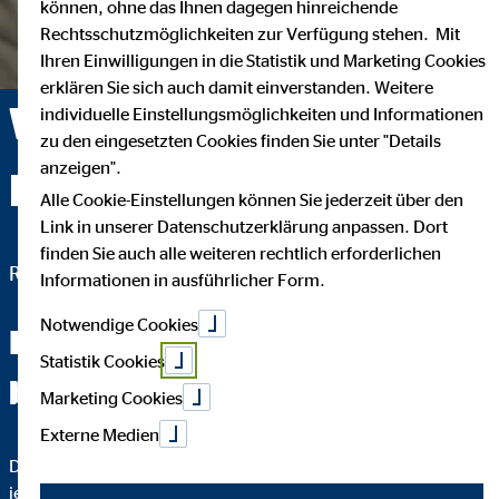
können, ohne das Ihnen dagegen hinreichende
Rechtsschutzmöglichkeiten zur Verfügung stehen. Mit
Ihren Einwilligungen in die Statistik und Marketing Cookies
erklären Sie sich auch damit einverstanden. Weitere
Wolfgang Moos —
individuelle Einstellungsmöglichkeiten und Informationen
zu den eingesetzten Cookies finden Sie unter "Details
anzeigen".
Haiger
Alle Cookie-Einstellungen können Sie jederzeit über den
Link in unserer Datenschutzerklärung anpassen. Dort
finden Sie auch alle weiteren rechtlich erforderlichen
Regionaldirektor für die OVB Vermögensberatung AG
Informationen in ausführlicher Form.
Notwendige Cookies
Fachchinesisch werden Sie
Statistik Cookies
bei mir nicht hören.
Marketing Cookies
Externe Medien
Das wichtigste an einer guten Finanzberatung ist, dass Sie
jeden Schritt verstehen. Darum erkläre ich Ihnen bis ins Detail,