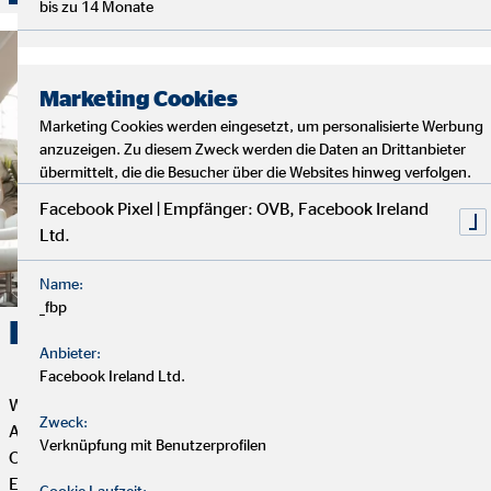
bis zu 14 Monate
Marketing Cookies
Marketing Cookies werden eingesetzt, um personalisierte Werbung
anzuzeigen. Zu diesem Zweck werden die Daten an Drittanbieter
übermittelt, die die Besucher über die Websites hinweg verfolgen.
Facebook Pixel | Empfänger: OVB, Facebook Ireland
Ltd.
Name:
_fbp
Karriere. Erfolg. OVB.
Anbieter:
Facebook Ireland Ltd.
Wenn du Flexibilität, Selbstbestimmung und eine erfüllende
Zweck:
Aufgabe mit Sinn und Zweck suchst, dann ist die Tätigkeit als
Verknüpfung mit Benutzerprofilen
OVB Finanzberater*in genau das Richtige für dich. Dein
Engagement bestimmt, wie weit du bei uns kommen kannst.
Cookie Laufzeit: