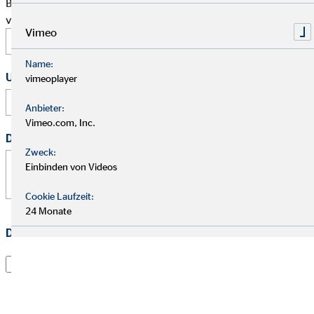
Bitte schlage mir einen Termin für ein persönliches Gespräch
vor.
Vimeo
Name:
Uhrzeit
vimeoplayer
:
Anbieter:
Vimeo.com, Inc.
Deine Nachricht
*
Zweck:
Einbinden von Videos
Cookie Laufzeit:
24 Monate
Datenschutz
*
Ich habe die
Datenschutzerklärung
gelesen und willige
darin ein, dass die OVB Vermögensberatung AG die von
mir übermittelten Informationen und Kontaktdaten
dazu verwendet, um mit mir anlässlich meiner Anfrage