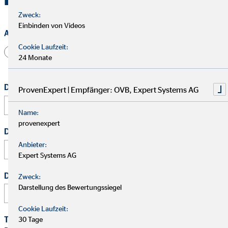
Zweck:
Einbinden von Videos
Anrede
Cookie Laufzeit:
Herr
Frau
Divers
24 Monate
Dein vollständiger Name
*
ProvenExpert | Empfänger: OVB, Expert Systems AG
Name:
provenexpert
Deine E-Mail Adresse
*
Anbieter:
Expert Systems AG
Deine Telefonnummer
Zweck:
Darstellung des Bewertungssiegel
Cookie Laufzeit:
Terminwunsch
30 Tage