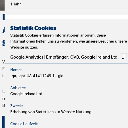
1 Jahr
Deine Finanzen, Dein Weg:
Statistik Cookies
Analyse, Beratung und
Statistik Cookies erfassen Informationen anonym. Diese
Service
Informationen helfen uns zu verstehen, wie unsere Besucher unsere
Website nutzen.
Google Analytics | Empfänger: OVB, Google Ireland Ltd.
Wir starten mit einem entspannten Analysegespräch, um deine
Finanzen und Ziele kennenzulernen. Anschließend präsentiere
Name:
ich dir maßgeschneiderte Finanzlösungen.
_ga, _gat_UA-41411249-1, _gid
Anbieter:
Um deine Finanzplanung aktuell zu halten, bieten wir
Google Ireland Ltd.
regelmäßige Servicegespräche an. Vertrauen und persönliche
Betreuung stehen bei uns an erster Stelle.
Zweck:
Erhebung von Statistiken zur Website-Nutzung
Überzeuge dich selbst von unserer Beratung!
Cookie Laufzeit: