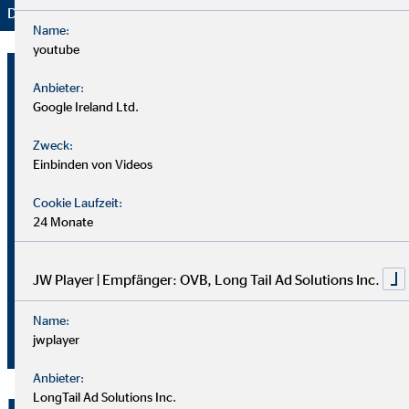
Danke für Ihr Vertrauen – wir bleiben dran!
Name:
youtube
Wolfgang Moos
Anbieter:
Regionaldirektor für die OVB
Google Ireland Ltd.
Vermögensberatung AG
Zweck:
Einbinden von Videos
Hauptstraße 39
35708 Haiger
Cookie Laufzeit:
24 Monate
+49 27 739197555
+49 171 2171456
JW Player | Empfänger: OVB, Long Tail Ad Solutions Inc.
moos@ovb.de
Name:
+49 27 7391975556
jwplayer
Anbieter:
LongTail Ad Solutions Inc.
Kontakt zu OVB in Haiger