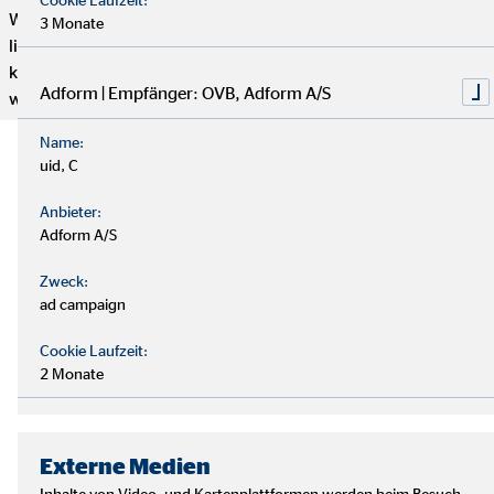
Wenn du genug von einem langweiligen 9-to-5 Job hast und
3 Monate
lieber selbstständig arbeiten möchtest, aber trotzdem mit
kompetenten und freundlichen Kollegen zusammenarbeiten
Adform | Empfänger: OVB, Adform A/S
willst, dann bist du hier genau richtig.
Name:
uid, C
Anbieter:
Adform A/S
Zweck:
ad campaign
Cookie Laufzeit:
2 Monate
Externe Medien
Inhalte von Video- und Kartenplattformen werden beim Besuch