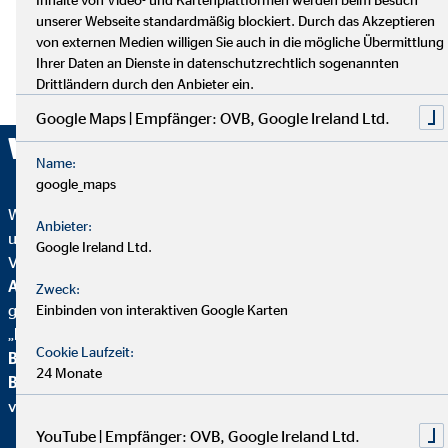
unserer Webseite standardmäßig blockiert. Durch das Akzeptieren
von externen Medien willigen Sie auch in die mögliche Übermittlung
Ihrer Daten an Dienste in datenschutzrechtlich sogenannten
Drittländern durch den Anbieter ein.
Google Maps | Empfänger: OVB, Google Ireland Ltd.
Wir sind ausgezeichnet!
Name:
google_maps
Wir wurden mehrfach ausgezeichnet – ein starkes Zeichen für
Anbieter:
unser Engagement in Qualität, Fairness und Nachhaltigkeit.
Google Ireland Ltd.
Von
Focus Mone
y
wurden wir für
Top
Altersvorsorgeberatung und als fairster Finanzvertrieb
Zweck:
geehrt. Zusätzlich erhielten wir vom
Handelsblatt
das
Einbinden von interaktiven Google Karten
„
FairCompany“-
Siegel, bewertet durch das
Institut für
Cookie Laufzeit:
Beschäftigung und Employability (IBE
). Als Teil der
24 Monate
Brancheninitiative Nachhaltigkeit
setzen wir uns aktiv für
verantwortungsvolle Beratung ein.
YouTube | Empfänger: OVB, Google Ireland Ltd.