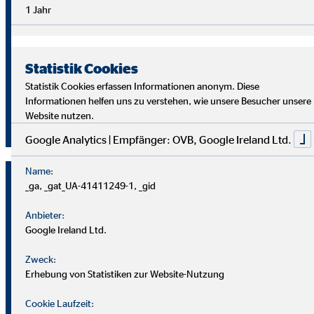
Überblick im Arbeitsalltag sowie analytische Fähigkeiten,
1 Jahr
um die Ziele deiner Kund
innen richtig zu verstehen und
passende Lösungen zu finden.
Statistik Cookies
Starte auch du als OVB Finanzberater*in durch!
Statistik Cookies erfassen Informationen anonym. Diese
Informationen helfen uns zu verstehen, wie unsere Besucher unsere
Website nutzen.
Jetzt klicken und bewerben!
Google Analytics | Empfänger: OVB, Google Ireland Ltd.
Name:
_ga, _gat_UA-41411249-1, _gid
Anbieter:
Google Ireland Ltd.
Zweck:
Erhebung von Statistiken zur Website-Nutzung
Cookie Laufzeit: