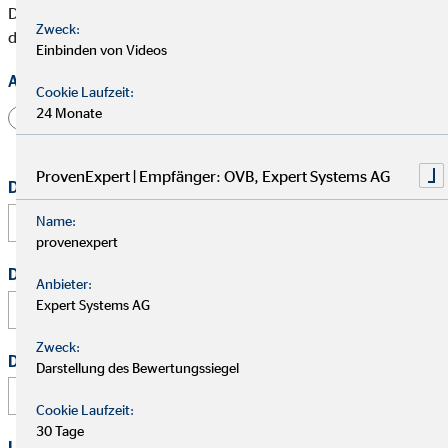
Die mit * gekennzeichneten Felder müssen ausgefüllt werden,
Zweck:
damit wir Deine Bewerbung bearbeiten können.
Einbinden von Videos
Anrede
Cookie Laufzeit:
24 Monate
Herr
Frau
Divers
ProvenExpert | Empfänger: OVB, Expert Systems AG
Dein vollständiger Name
*
Name:
provenexpert
Deine E-Mail Adresse
*
Anbieter:
Expert Systems AG
Zweck:
Deine Telefonnummer
Darstellung des Bewertungssiegel
Cookie Laufzeit:
30 Tage
Link zu Deinem Business-Profil (Xing / LinkedIn / andere)