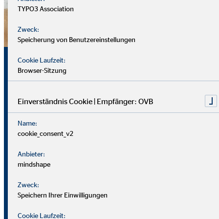
TYPO3 Association
Zweck:
Speicherung von Benutzereinstellungen
Sicherheit, Chancen und
Cookie Laufzeit:
Browser-Sitzung
echte Perspektiven
Einverständnis Cookie | Empfänger: OVB
Für uns zählt nicht dein Lebenslauf, sondern wer du bist und
Name:
was du erreichen möchtest. Wichtiger sind deine
cookie_consent_v2
zwischenmenschlichen und persönlichen Stärken.
Anbieter:
Du solltest offen, kontaktfreudig und freundlich auftreten
mindshape
und klar kommunizieren können. Empathie hilft dir, dich in
Zweck:
Kund*innen hineinzuversetzen.
Speichern Ihrer Einwilligungen
Als Berater
in brauchst du zudem eine gute Struktur, den
Cookie Laufzeit: