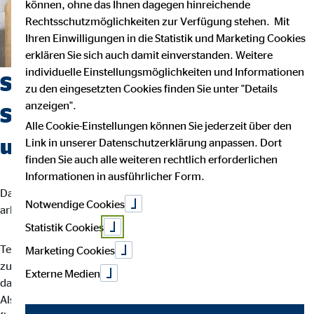
können, ohne das Ihnen dagegen hinreichende
Rechtsschutzmöglichkeiten zur Verfügung stehen. Mit
Ihren Einwilligungen in die Statistik und Marketing Cookies
erklären Sie sich auch damit einverstanden. Weitere
individuelle Einstellungsmöglichkeiten und Informationen
Suchst du einen Job, der
zu den eingesetzten Cookies finden Sie unter "Details
anzeigen".
Sicherheit, Selbstbestimmung
Alle Cookie-Einstellungen können Sie jederzeit über den
und Flexibilität vereint?
Link in unserer Datenschutzerklärung anpassen. Dort
finden Sie auch alle weiteren rechtlich erforderlichen
Informationen in ausführlicher Form.
Dann bist du bei uns richtig. Wir glauben, dass man am besten
Notwendige Cookies
arbeitet, wenn man seinem eigenen Rhythmus folgt.
Statistik Cookies
Teamarbeit und intensiver Austausch sind für uns der Schlüssel
Marketing Cookies
zu besten Ergebnissen. Dein Arbeitsalltag ist abwechslungsreich,
Externe Medien
da jede Kundin und jeder Kunde individuelle Lösungen braucht.
Als OVB-Berater*in unterstützt du deine Kund*innen bei