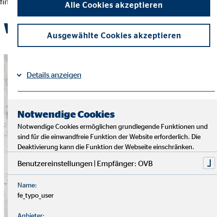
finanziellen Entscheidungen und der Erreichung ihrer Ziele.
Alle Cookies akzeptieren
Werde Teil des OVB-Teams
Ausgewählte Cookies akzeptieren
Details anzeigen
Impressum
Datenschutz
|
Notwendige Cookies
Notwendige Cookies ermöglichen grundlegende Funktionen und
sind für die einwandfreie Funktion der Website erforderlich. Die
Deaktivierung kann die Funktion der Webseite einschränken.
Benutzereinstellungen | Empfänger: OVB
Name:
fe_typo_user
Anbieter: