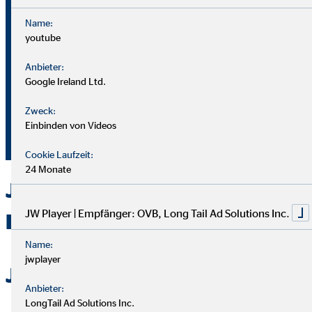
Name:
youtube
Bei OVB gibt es keine Grenzen: Unser Karriereplan bietet
gleiche Chancen für alle.
Anbieter:
Google Ireland Ltd.
Du durchläufst einen strukturierten Plan mit
Zweck:
Aufstiegsmöglichkeiten durch Ausbildung und Praxis.
Einbinden von Videos
Unterstützung bekommst du von deinem Team und deiner
Führungskraft.
Cookie Laufzeit:
24 Monate
Jetzt bei OVB in Groitzsch als
JW Player | Empfänger: OVB, Long Tail Ad Solutions Inc.
Berater durchstarten
Name:
jwplayer
Jetzt bewerben
Anbieter:
LongTail Ad Solutions Inc.