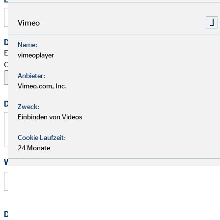
Vimeo
Dein Begleitschreiben
Name:
Erlaubte Formate: PDF, Word, ZIP, OpenOffice,
vimeoplayer
OpenDocument, JPG, PNG, BMP | Maximal 20 MB
Anbieter:
Vimeo.com, Inc.
Deine Nachricht
Zweck:
Einbinden von Videos
Cookie Laufzeit:
24 Monate
Wie hast Du von uns erfahren?
Datenschutz
*