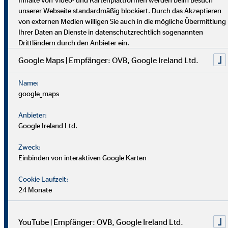
dich umfassend vor. Uniabsolvent*innen wenden bei uns ihr
unserer Webseite standardmäßig blockiert. Durch das Akzeptieren
Wissen praktisch an. Nach einer Job-Pause kannst du flexibel
von externen Medien willigen Sie auch in die mögliche Übermittlung
einsteigen, und Finanzprofis finden bei uns neue Chancen.
Ihrer Daten an Dienste in datenschutzrechtlich sogenannten
Drittländern durch den Anbieter ein.
Google Maps | Empfänger: OVB, Google Ireland Ltd.
Name:
google_maps
Anbieter:
Google Ireland Ltd.
Zweck:
Einbinden von interaktiven Google Karten
Cookie Laufzeit:
24 Monate
YouTube | Empfänger: OVB, Google Ireland Ltd.