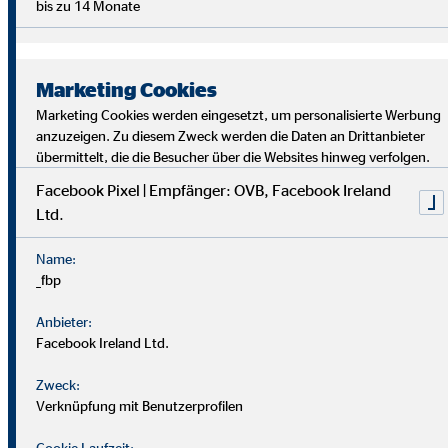
bis zu 14 Monate
Marketing Cookies
Marketing Cookies werden eingesetzt, um personalisierte Werbung
anzuzeigen. Zu diesem Zweck werden die Daten an Drittanbieter
übermittelt, die die Besucher über die Websites hinweg verfolgen.
Facebook Pixel | Empfänger: OVB, Facebook Ireland
Ltd.
Bei uns findest du Sicherheit, Selbstbestimmung und
Flexibilität. Teamarbeit und Austausch stehen im
Name:
Mittelpunkt. Dein Alltag ist vielfältig, da jede*r Kund*in
_fbp
individuelle Lösungen braucht. Als OVB-Berater*in
unterstützt du Kund*innen, die richtigen finanziellen
Anbieter:
Entscheidungen zu treffen.
Facebook Ireland Ltd.
Zweck:
Verknüpfung mit Benutzerprofilen
Cookie Laufzeit: