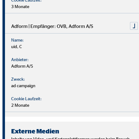
3 Monate
Adform | Empfänger: OVB, Adform A/S
Name:
uid, C
Anbieter:
Adform A/S
Zweck:
ad campaign
Cookie Laufzeit:
2 Monate
Wir suchen Persönlichkeiten mit Charakter, die aus dem
Rahmen fallen.
Externe Medien
Du musst kein Finanzprofi sein – unsere Ausbildung bereitet
Inhalte von Video- und Kartenplattformen werden beim Besuch