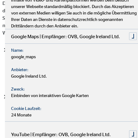
Datenschutzgrundverordnung (DSGVO), auf deren Basis wir
unserer Webseite standardmäßig blockiert. Durch das Akzeptieren
die personenbezogenen Daten verarbeiten, mit. Bitte beachten
von externen Medien willigen Sie auch in die mögliche Übermittlung
Sie, dass zusätzlich zu den Regelungen der DSGVO die
Ihrer Daten an Dienste in datenschutzrechtlich sogenannten
nationalen Datenschutzvorgaben in Ihrem bzw. unserem
Drittländern durch den Anbieter ein.
Wohn- und Sitzland gelten können.
Google Maps | Empfänger: OVB, Google Ireland Ltd.
Einwilligung (Art. 6 Abs. 1 S. 1 lit. a DSGVO)
- Die
Name:
google_maps
betroffene Person hat ihre Einwilligung in die Verarbeitung
der sie betreffenden personenbezogenen Daten für einen
Anbieter:
spezifischen Zweck oder mehrere bestimmte Zwecke
Google Ireland Ltd.
gegeben.
Zweck:
Einbinden von interaktiven Google Karten
Vertragserfüllung und vorvertragliche Anfragen (Art. 6
Abs. 1 S. 1 lit. b. DSGVO)
- Die Verarbeitung ist für die
Cookie Laufzeit:
Erfüllung eines Vertrags, dessen Vertragspartei die
24 Monate
betroffene Person ist, oder zur Durchführung
vorvertraglicher Maßnahmen erforderlich, die auf Anfrage
der betroffenen Person erfolgen.
YouTube | Empfänger: OVB, Google Ireland Ltd.