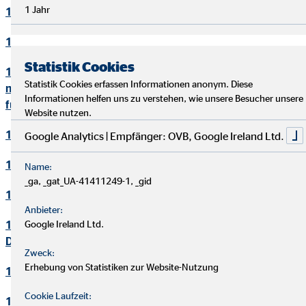
1 Jahr
10. Bewerbungsverfahren
11. Online-Marketing
Statistik Cookies
12. Informationen zum Datenschutz und rechtlich
Statistik Cookies erfassen Informationen anonym. Diese
notwendige Informationen beim Einsatz des Service "Zoom"
Informationen helfen uns zu verstehen, wie unsere Besucher unsere
für Videokonferenzen
Website nutzen.
13. Löschung von Daten
Google Analytics | Empfänger: OVB, Google Ireland Ltd.
14. Präsenzen in sozialen Netzwerken
Name:
_ga, _gat_UA-41411249-1, _gid
15. Plugins und eingebettete Funktionen sowie Inhalte
Anbieter:
16. Änderung und Aktualisierung der
Google Ireland Ltd.
Datenschutzerklärung
Zweck:
Erhebung von Statistiken zur Website-Nutzung
17. Rechte der betroffenen Personen
Cookie Laufzeit:
18. Begriffsdefinitionen