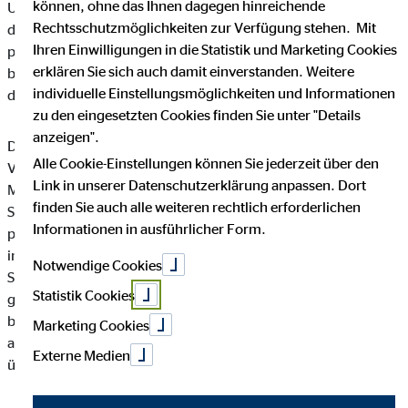
können, ohne das Ihnen dagegen hinreichende
Unternehmen die Öffentlichkeit über Art, Umfang und Zweck
Rechtsschutzmöglichkeiten zur Verfügung stehen. Mit
der von uns erhobenen, genutzten und verarbeiteten
Ihren Einwilligungen in die Statistik und Marketing Cookies
personenbezogenen Daten informieren. Ferner werden
erklären Sie sich auch damit einverstanden. Weitere
betroffene Personen mittels dieser Datenschutzerklärung über
individuelle Einstellungsmöglichkeiten und Informationen
die ihnen zustehenden Rechte aufgeklärt.
zu den eingesetzten Cookies finden Sie unter "Details
anzeigen".
Die OVB Vermögensberatung AG hat als für die Verarbeitung
Alle Cookie-Einstellungen können Sie jederzeit über den
Verantwortlicher zahlreiche technische und organisatorische
Link in unserer Datenschutzerklärung anpassen. Dort
Maßnahmen umgesetzt, um einen möglichst lückenlosen
finden Sie auch alle weiteren rechtlich erforderlichen
Schutz der über diese Internetseite verarbeiteten
Informationen in ausführlicher Form.
personenbezogenen Daten sicherzustellen. Dennoch können
internetbasierte Datenübertragungen grundsätzlich
Notwendige Cookies
Sicherheitslücken aufweisen, sodass ein absoluter Schutz nicht
Statistik Cookies
gewährleistet werden kann. Aus diesem Grund steht es jeder
betroffenen Person frei, personenbezogene Daten auch auf
Marketing Cookies
alternativen Wegen, beispielsweise telefonisch, an uns zu
Externe Medien
übermitteln.