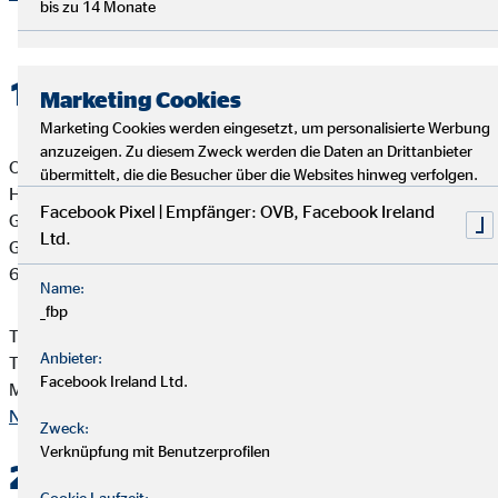
bis zu 14 Monate
1. Verantwortlicher
Marketing Cookies
Marketing Cookies werden eingesetzt, um personalisierte Werbung
anzuzeigen. Zu diesem Zweck werden die Daten an Drittanbieter
OVB Vermögensberatung AG
übermittelt, die die Besucher über die Websites hinweg verfolgen.
Horst Schäfer
Facebook Pixel | Empfänger: OVB, Facebook Ireland
Generalagent für die OVB
Ltd.
Garbelsberger Weg 9
64347 Griesheim
Name:
_fbp
Telefon: +49 6155 61948
Anbieter:
Telefax: +49 6155 61434
Facebook Ireland Ltd.
Mail:
horst.schaefer@ovb.de
Nach oben
Zweck:
Verknüpfung mit Benutzerprofilen
2. Kontakt
Cookie Laufzeit: