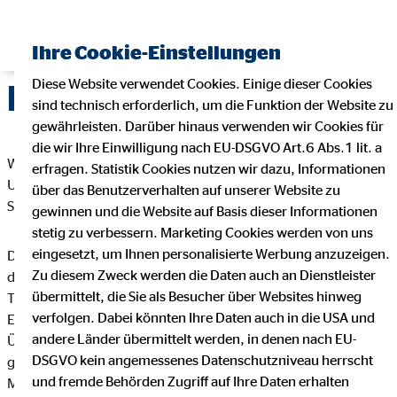
Ihre Cookie-Einstellungen
Diese Website verwendet Cookies. Einige dieser Cookies
Datenschutz
sind technisch erforderlich, um die Funktion der Website zu
gewährleisten. Darüber hinaus verwenden wir Cookies für
die wir Ihre Einwilligung nach EU-DSGVO Art.6 Abs.1 lit. a
Wir freuen uns sehr über Ihr Interesse an unserem
erfragen. Statistik Cookies nutzen wir dazu, Informationen
Unternehmen. Datenschutz hat einen besonders hohen
über das Benutzerverhalten auf unserer Website zu
Stellenwert bei der OVB Vermögensberatung AG.
gewinnen und die Website auf Basis dieser Informationen
stetig zu verbessern. Marketing Cookies werden von uns
eingesetzt, um Ihnen personalisierte Werbung anzuzeigen.
Die Verarbeitung personenbezogener Daten, beispielsweise
Zu diesem Zweck werden die Daten auch an Dienstleister
des Namens, der Anschrift, E-Mail-Adresse oder
übermittelt, die Sie als Besucher über Websites hinweg
Telefonnummer einer betroffenen Person, erfolgt stets im
verfolgen. Dabei könnten Ihre Daten auch in die USA und
Einklang mit der Datenschutz-Grundverordnung und in
andere Länder übermittelt werden, in denen nach EU-
Übereinstimmung mit den für die OVB Vermögensberatung AG
DSGVO kein angemessenes Datenschutzniveau herrscht
geltenden landesspezifischen Datenschutzbestimmungen.
und fremde Behörden Zugriff auf Ihre Daten erhalten
Mittels dieser Datenschutzerklärung möchte unser