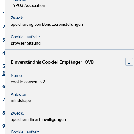
TYPO3 Association
1. Verantwortlicher
Zweck:
Speicherung von Benutzereinstellungen
2. Kontakt Datenschutzbeauftragter
Cookie Laufzeit:
3. Maßgebliche Rechtsgrundlagen
Browser-Sitzung
4. Sicherheitsmaßnahmen
Einverständnis Cookie | Empfänger: OVB
5. Übermittlung und Offenbarung von personenbezogenen
Daten
Name:
cookie_consent_v2
6. Datenverarbeitung in Drittländern
Anbieter:
7. Einsatz von Cookies
mindshape
8. Kontaktaufnahme
Zweck:
Speichern Ihrer Einwilligungen
9. Bereitstellung des Onlineangebotes und Webhosting
Cookie Laufzeit: