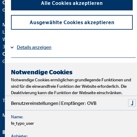
OVB Vermögensberatung AG
Alle Cookies akzeptieren
Geschäftsstelle | Gifhorn
Ausgewählte Cookies akzeptieren
Martin Wagner
Landesdirektor für die OVB
Weiland 25,
38518 Gifhorn
Details anzeigen
OVB Vermögensberatung AG
Geschäftsstelle |
Impressum
Datenschutz
|
Notwendige Cookies
Notwendige Cookies ermöglichen grundlegende Funktionen und
sind für die einwandfreie Funktion der Website erforderlich. Die
Deaktivierung kann die Funktion der Webseite einschränken.
Telefon:
05371 7505622
Benutzereinstellungen | Empfänger: OVB
Mail:
office.wagner@ovb.de
Name:
fe_typo_user
Beraterseite
Rechtliche Hinweise
Anbieter: