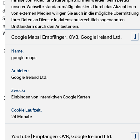
Datenschutzgrundverordnung (DSGVO), auf deren Basis wir
unserer Webseite standardmäßig blockiert. Durch das Akzeptieren
die personenbezogenen Daten verarbeiten, mit. Bitte beachten
von externen Medien willigen Sie auch in die mögliche Übermittlung
Sie, dass zusätzlich zu den Regelungen der DSGVO die
Ihrer Daten an Dienste in datenschutzrechtlich sogenannten
nationalen Datenschutzvorgaben in Ihrem bzw. unserem
Drittländern durch den Anbieter ein.
Wohn- und Sitzland gelten können.
Google Maps | Empfänger: OVB, Google Ireland Ltd.
Einwilligung (Art. 6 Abs. 1 S. 1 lit. a DSGVO)
- Die
Name:
google_maps
betroffene Person hat ihre Einwilligung in die Verarbeitung
der sie betreffenden personenbezogenen Daten für einen
Anbieter:
spezifischen Zweck oder mehrere bestimmte Zwecke
Google Ireland Ltd.
gegeben.
Zweck:
Einbinden von interaktiven Google Karten
Vertragserfüllung und vorvertragliche Anfragen (Art. 6
Abs. 1 S. 1 lit. b. DSGVO)
- Die Verarbeitung ist für die
Cookie Laufzeit:
Erfüllung eines Vertrags, dessen Vertragspartei die
24 Monate
betroffene Person ist, oder zur Durchführung
vorvertraglicher Maßnahmen erforderlich, die auf Anfrage
der betroffenen Person erfolgen.
YouTube | Empfänger: OVB, Google Ireland Ltd.