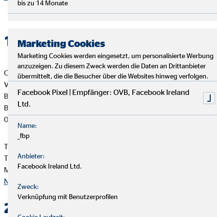
bis zu 14 Monate
1. Verantwortlicher
Marketing Cookies
Marketing Cookies werden eingesetzt, um personalisierte Werbung
anzuzeigen. Zu diesem Zweck werden die Daten an Drittanbieter
OVB Vermögensberatung AG
übermittelt, die die Besucher über die Websites hinweg verfolgen.
Volkmar Hannemann
Facebook Pixel | Empfänger: OVB, Facebook Ireland
Bezirksdirektor für die OVB
Ltd.
Berliner Straße 14
07545 Gera
Name:
_fbp
Telefon: +49 365 8336850
Anbieter:
Telefax: +49 365 77349661
Facebook Ireland Ltd.
Mail:
hannemann@ovb.de
Nach oben
Zweck:
Verknüpfung mit Benutzerprofilen
2. Kontakt
Cookie Laufzeit: