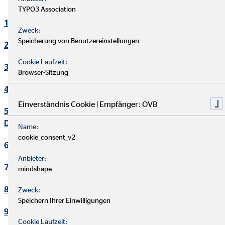
TYPO3 Association
1. Verantwortlicher
Zweck:
Speicherung von Benutzereinstellungen
2. Kontakt Datenschutzbeauftragter
Cookie Laufzeit:
3. Maßgebliche Rechtsgrundlagen
Browser-Sitzung
4. Sicherheitsmaßnahmen
Einverständnis Cookie | Empfänger: OVB
5. Übermittlung und Offenbarung von personenbezogenen
Daten
Name:
cookie_consent_v2
6. Datenverarbeitung in Drittländern
Anbieter:
7. Einsatz von Cookies
mindshape
8. Kontaktaufnahme
Zweck:
Speichern Ihrer Einwilligungen
9. Bereitstellung des Onlineangebotes und Webhosting
Cookie Laufzeit: