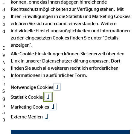
können, ohne das Ihnen dagegen hinreichende
Unternehmen die Öffentlichkeit über Art, Umfang und Zweck
Rechtsschutzmöglichkeiten zur Verfügung stehen. Mit
der von uns erhobenen, genutzten und verarbeiteten
Ihren Einwilligungen in die Statistik und Marketing Cookies
personenbezogenen Daten informieren. Ferner werden
erklären Sie sich auch damit einverstanden. Weitere
betroffene Personen mittels dieser Datenschutzerklärung über
individuelle Einstellungsmöglichkeiten und Informationen
die ihnen zustehenden Rechte aufgeklärt.
zu den eingesetzten Cookies finden Sie unter "Details
anzeigen".
Die OVB Vermögensberatung AG hat als für die Verarbeitung
Alle Cookie-Einstellungen können Sie jederzeit über den
Verantwortlicher zahlreiche technische und organisatorische
Link in unserer Datenschutzerklärung anpassen. Dort
Maßnahmen umgesetzt, um einen möglichst lückenlosen
finden Sie auch alle weiteren rechtlich erforderlichen
Schutz der über diese Internetseite verarbeiteten
Informationen in ausführlicher Form.
personenbezogenen Daten sicherzustellen. Dennoch können
internetbasierte Datenübertragungen grundsätzlich
Notwendige Cookies
Sicherheitslücken aufweisen, sodass ein absoluter Schutz nicht
Statistik Cookies
gewährleistet werden kann. Aus diesem Grund steht es jeder
betroffenen Person frei, personenbezogene Daten auch auf
Marketing Cookies
alternativen Wegen, beispielsweise telefonisch, an uns zu
Externe Medien
übermitteln.