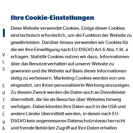
Ihre Cookie-Einstellungen
Diese Website verwendet Cookies. Einige dieser Cookies
Datenschutz
sind technisch erforderlich, um die Funktion der Website zu
gewährleisten. Darüber hinaus verwenden wir Cookies für
die wir Ihre Einwilligung nach EU-DSGVO Art.6 Abs.1 lit. a
Wir freuen uns sehr über Ihr Interesse an unserem
erfragen. Statistik Cookies nutzen wir dazu, Informationen
Unternehmen. Datenschutz hat einen besonders hohen
über das Benutzerverhalten auf unserer Website zu
Stellenwert bei der OVB Vermögensberatung AG.
gewinnen und die Website auf Basis dieser Informationen
stetig zu verbessern. Marketing Cookies werden von uns
eingesetzt, um Ihnen personalisierte Werbung anzuzeigen.
Die Verarbeitung personenbezogener Daten, beispielsweise
Zu diesem Zweck werden die Daten auch an Dienstleister
des Namens, der Anschrift, E-Mail-Adresse oder
übermittelt, die Sie als Besucher über Websites hinweg
Telefonnummer einer betroffenen Person, erfolgt stets im
verfolgen. Dabei könnten Ihre Daten auch in die USA und
Einklang mit der Datenschutz-Grundverordnung und in
andere Länder übermittelt werden, in denen nach EU-
Übereinstimmung mit den für die OVB Vermögensberatung AG
DSGVO kein angemessenes Datenschutzniveau herrscht
geltenden landesspezifischen Datenschutzbestimmungen.
und fremde Behörden Zugriff auf Ihre Daten erhalten
Mittels dieser Datenschutzerklärung möchte unser