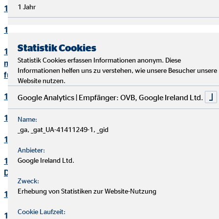
1 Jahr
10. Bewerbungsverfahren
11. Online-Marketing
Statistik Cookies
12. Informationen zum Datenschutz und rechtlich
Statistik Cookies erfassen Informationen anonym. Diese
notwendige Informationen beim Einsatz des Service "Zoom"
Informationen helfen uns zu verstehen, wie unsere Besucher unsere
für Videokonferenzen
Website nutzen.
13. Löschung von Daten
Google Analytics | Empfänger: OVB, Google Ireland Ltd.
14. Präsenzen in sozialen Netzwerken
Name:
_ga, _gat_UA-41411249-1, _gid
15. Plugins und eingebettete Funktionen sowie Inhalte
Anbieter:
16. Änderung und Aktualisierung der
Google Ireland Ltd.
Datenschutzerklärung
Zweck:
Erhebung von Statistiken zur Website-Nutzung
17. Rechte der betroffenen Personen
Cookie Laufzeit:
18. Begriffsdefinitionen