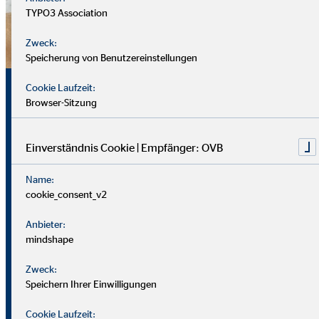
TYPO3 Association
Zweck:
Speicherung von Benutzereinstellungen
Sicherheit, Chancen und
Cookie Laufzeit:
Browser-Sitzung
echte Perspektiven
Einverständnis Cookie | Empfänger: OVB
Für uns zählt nicht dein Lebenslauf, sondern wer du bist und
Name:
was du erreichen möchtest. Wichtiger sind deine
cookie_consent_v2
zwischenmenschlichen und persönlichen Stärken.
Anbieter:
Du solltest offen, kontaktfreudig und freundlich auftreten
mindshape
und klar kommunizieren können. Empathie hilft dir, dich in
Zweck:
Kund*innen hineinzuversetzen.
Speichern Ihrer Einwilligungen
Als Berater
in brauchst du zudem eine gute Struktur, den
Cookie Laufzeit: