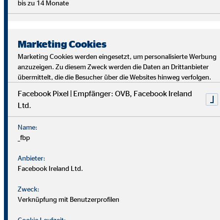
bis zu 14 Monate
Marketing Cookies
Marketing Cookies werden eingesetzt, um personalisierte Werbung
anzuzeigen. Zu diesem Zweck werden die Daten an Drittanbieter
übermittelt, die die Besucher über die Websites hinweg verfolgen.
Facebook Pixel | Empfänger: OVB, Facebook Ireland
Ltd.
Bei uns findest du Sicherheit, Selbstbestimmung und
Flexibilität. Teamarbeit und Austausch stehen im
Name:
Mittelpunkt. Dein Alltag ist vielfältig, da jede*r Kund*in
_fbp
individuelle Lösungen braucht. Als OVB-Berater*in
unterstützt du Kund*innen, die richtigen finanziellen
Anbieter:
Entscheidungen zu treffen.
Facebook Ireland Ltd.
Zweck:
Verknüpfung mit Benutzerprofilen
Cookie Laufzeit: