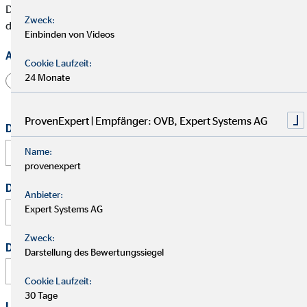
Die mit * gekennzeichneten Felder müssen ausgefüllt werden,
Zweck:
damit wir Deine Bewerbung bearbeiten können.
Einbinden von Videos
Anrede
Cookie Laufzeit:
24 Monate
Herr
Frau
Divers
ProvenExpert | Empfänger: OVB, Expert Systems AG
Dein vollständiger Name
*
Name:
provenexpert
Deine E-Mail Adresse
*
Anbieter:
Expert Systems AG
Zweck:
Deine Telefonnummer
Darstellung des Bewertungssiegel
Cookie Laufzeit:
30 Tage
Link zu Deinem Business-Profil (Xing / LinkedIn / andere)