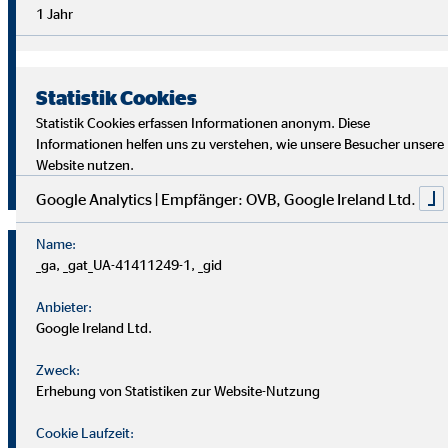
Überblick im Arbeitsalltag sowie analytische Fähigkeiten,
1 Jahr
um die Ziele deiner Kund
innen richtig zu verstehen und
passende Lösungen zu finden.
Statistik Cookies
Starte auch du als OVB Finanzberater*in durch!
Statistik Cookies erfassen Informationen anonym. Diese
Informationen helfen uns zu verstehen, wie unsere Besucher unsere
Website nutzen.
Jetzt klicken und bewerben!
Google Analytics | Empfänger: OVB, Google Ireland Ltd.
Name:
_ga, _gat_UA-41411249-1, _gid
Anbieter:
Google Ireland Ltd.
Zweck:
Erhebung von Statistiken zur Website-Nutzung
Cookie Laufzeit: