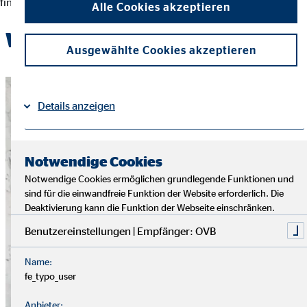
finanziellen Entscheidungen und der Erreichung ihrer Ziele.
Alle Cookies akzeptieren
Werde Teil des OVB-Teams
Ausgewählte Cookies akzeptieren
Details anzeigen
Impressum
Datenschutz
|
Notwendige Cookies
Notwendige Cookies ermöglichen grundlegende Funktionen und
sind für die einwandfreie Funktion der Website erforderlich. Die
Deaktivierung kann die Funktion der Webseite einschränken.
Benutzereinstellungen | Empfänger: OVB
Name:
fe_typo_user
Anbieter: