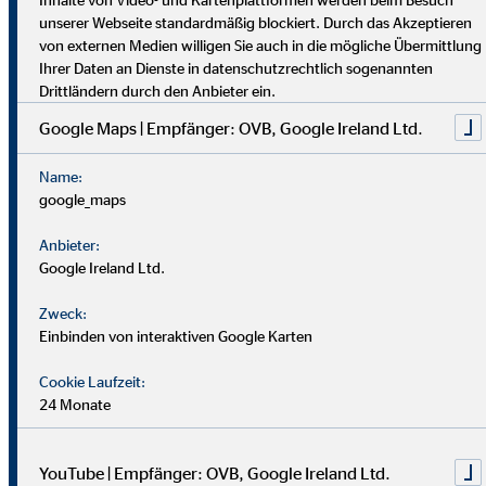
dich umfassend vor. Uniabsolvent*innen wenden bei uns ihr
unserer Webseite standardmäßig blockiert. Durch das Akzeptieren
Wissen praktisch an. Nach einer Job-Pause kannst du flexibel
von externen Medien willigen Sie auch in die mögliche Übermittlung
einsteigen, und Finanzprofis finden bei uns neue Chancen.
Ihrer Daten an Dienste in datenschutzrechtlich sogenannten
Drittländern durch den Anbieter ein.
Google Maps | Empfänger: OVB, Google Ireland Ltd.
Name:
google_maps
Anbieter:
Google Ireland Ltd.
Zweck:
Einbinden von interaktiven Google Karten
Cookie Laufzeit:
24 Monate
YouTube | Empfänger: OVB, Google Ireland Ltd.