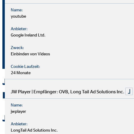
Name:
youtube
Bei OVB gibt es keine Grenzen: Unser Karriereplan bietet
gleiche Chancen für alle.
Anbieter:
Google Ireland Ltd.
Du durchläufst einen strukturierten Plan mit
Zweck:
Aufstiegsmöglichkeiten durch Ausbildung und Praxis.
Einbinden von Videos
Unterstützung bekommst du von deinem Team und deiner
Führungskraft.
Cookie Laufzeit:
24 Monate
Jetzt bei OVB in Fulda als
JW Player | Empfänger: OVB, Long Tail Ad Solutions Inc.
Berater durchstarten
Name:
jwplayer
Jetzt bewerben
Anbieter:
LongTail Ad Solutions Inc.