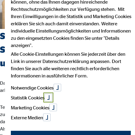
können, ohne das Ihnen dagegen hinreichende
Rechtsschutzmöglichkeiten zur Verfügung stehen. Mit
Ihren Einwilligungen in die Statistik und Marketing Cookies
erklären Sie sich auch damit einverstanden. Weitere
individuelle Einstellungsmöglichkeiten und Informationen
Suchst du einen Job, der
zu den eingesetzten Cookies finden Sie unter "Details
anzeigen".
Sicherheit, Selbstbestimmung
Alle Cookie-Einstellungen können Sie jederzeit über den
und Flexibilität vereint?
Link in unserer Datenschutzerklärung anpassen. Dort
finden Sie auch alle weiteren rechtlich erforderlichen
Informationen in ausführlicher Form.
Dann bist du bei uns richtig. Wir glauben, dass man am besten
Notwendige Cookies
arbeitet, wenn man seinem eigenen Rhythmus folgt.
Statistik Cookies
Teamarbeit und intensiver Austausch sind für uns der Schlüssel
Marketing Cookies
zu besten Ergebnissen. Dein Arbeitsalltag ist abwechslungsreich,
Externe Medien
da jede Kundin und jeder Kunde individuelle Lösungen braucht.
Als OVB-Berater*in unterstützt du deine Kund*innen bei