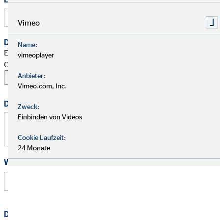
Vimeo
Dein Begleitschreiben
Name:
Erlaubte Formate: PDF, Word, ZIP, OpenOffice,
vimeoplayer
OpenDocument, JPG, PNG, BMP | Maximal 20 MB
Anbieter:
Vimeo.com, Inc.
Deine Nachricht
Zweck:
Einbinden von Videos
Cookie Laufzeit:
24 Monate
Wie hast Du von uns erfahren?
Datenschutz
*