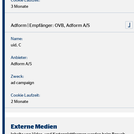
3 Monate
Adform | Empfänger: OVB, Adform A/S
Name:
uid, C
Anbieter:
Adform A/S
Zweck:
ad campaign
Cookie Laufzeit:
2 Monate
Wir suchen Persönlichkeiten mit Charakter, die aus dem
Rahmen fallen.
Externe Medien
Du musst kein Finanzprofi sein – unsere Ausbildung bereitet
Inhalte von Video- und Kartenplattformen werden beim Besuch