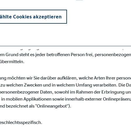
desspezifischen Datenschutzbestimmungen. Mittels dieser Dat
r Art, Umfang und Zweck der von uns erhobenen, genutzten und 
hlte Cookies akzeptieren
roffene Personen mittels dieser Datenschutzerklärung über die i
s für die Verarbeitung Verantwortlicher zahlreiche technische
losen Schutz der über diese Internetseite verarbeiteten persone
enübertragungen grundsätzlich Sicherheitslücken aufweisen, soda
m Grund steht es jeder betroffenen Person frei, personenbezogen
 übermitteln.
onen und sind für die einwandfreie Funktion der Website erforderlich. D
ung möchten wir Sie darüber aufklären, welche Arten Ihrer pers
r zu welchen Zwecken und in welchem Umfang verarbeiten. Die Dat
personenbezogener Daten, sowohl im Rahmen der Erbringung uns
in mobilen Applikationen sowie innerhalb externer Onlinepräsenz
d bezeichnet als "Onlineangebot“).
ypo_user
3 Association
eschlechtsspezifisch.
cherung von Benutzereinstellungen