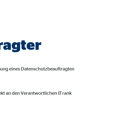
ragter
nung eines Datenschutzbeauftragten
ekt an den Verantwortlichen (Frank