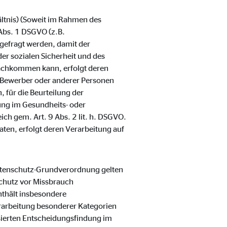
ältnis) (Soweit im Rahmen des
Abs. 1 DSGVO (z.B.
gefragt werden, damit der
er sozialen Sicherheit und des
nachkommen kann, erfolgt deren
er Bewerber oder anderer Personen
 für die Beurteilung der
lung im Gesundheits- oder
ch gem. Art. 9 Abs. 2 lit. h. DSGVO.
aten, erfolgt deren Verarbeitung auf
Datenschutz-Grundverordnung gelten
chutz vor Missbrauch
thält insbesondere
rarbeitung besonderer Kategorien
sierten Entscheidungsfindung im