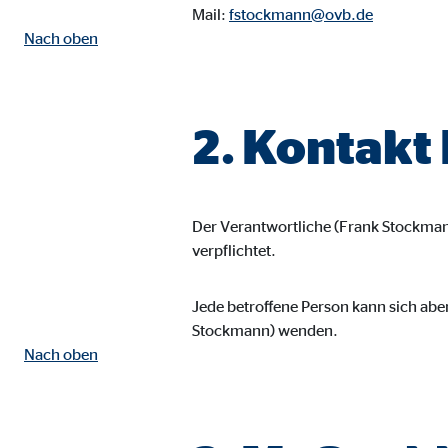
Mail:
fstockmann@ovb.de
Name:
goo
Nach oben
Anbieter:
Goog
Zweck:
Einb
2. Kontakt
Cookie Laufzeit:
24 
YouTube | Empfänger: OVB, Google Ireland L
Der Verantwortliche (Frank Stockman
Name:
you
verpflichtet.
Anbieter:
Goog
Jede betroffene Person kann sich abe
Zweck:
Einb
Stockmann) wenden.
Cookie Laufzeit:
24 
Nach oben
JW Player | Empfänger: OVB, Long Tail Ad Sol