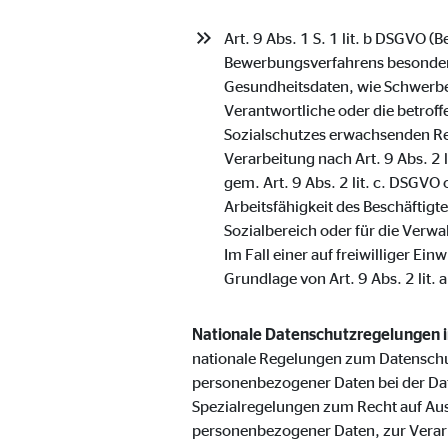
Anbieter:
Vime
Art. 9 Abs. 1 S. 1 lit. b DSGVO 
Zweck:
Einb
Bewerbungsverfahrens besondere
Gesundheitsdaten, wie Schwerbe
Cookie Laufzeit:
24 
Verantwortliche oder die betroff
Sozialschutzes erwachsenden Re
Verarbeitung nach Art. 9 Abs. 2 
gem. Art. 9 Abs. 2 lit. c. DSGVO
Arbeitsfähigkeit des Beschäftig
Sozialbereich oder für die Verwa
Im Fall einer auf freiwilliger E
Grundlage von Art. 9 Abs. 2 lit. 
Nationale Datenschutzregelungen 
nationale Regelungen zum Datenschu
personenbezogener Daten bei der Da
Spezialregelungen zum Recht auf Au
personenbezogener Daten, zur Verar