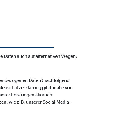
enschutzerklärung möchte unser
verarbeiteten personenbezogenen
hnen zustehenden Rechte aufgeklärt.
 und organisatorische Maßnahmen
nbezogenen Daten sicherzustellen.
ss ein absoluter Schutz nicht
e Daten auch auf alternativen Wegen,
ie Deaktivierung kann die
onenbezogenen Daten (nachfolgend
enschutzerklärung gilt für alle von
erer Leistungen als auch
en, wie z.B. unserer Social-Media-