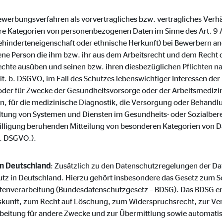
o.com, Inc.
(Bewerbungsverfahren als vorvertragliches bzw. vertragliches Verh
inden von Videos
 Kategorien von personenbezogenen Daten im Sinne des Art. 9 
hinderteneigenschaft oder ethnische Herkunft) bei Bewerbern an
Monate
ene Person die ihm bzw. ihr aus dem Arbeitsrecht und dem Recht d
chte ausüben und seinen bzw. ihren diesbezüglichen Pflichten 
lit. b. DSGVO, im Fall des Schutzes lebenswichtiger Interessen d
 oder für Zwecke der Gesundheitsvorsorge oder der Arbeitsmedizin,
ten, für die medizinische Diagnostik, die Versorgung oder Behand
ltung von Systemen und Diensten im Gesundheits- oder Sozialberei
inwilligung beruhenden Mitteilung von besonderen Kategorien von D
a. DSGVO.).
in Deutschland
: Zusätzlich zu den Datenschutzregelungen der 
tz in Deutschland. Hierzu gehört insbesondere das Gesetz zum S
tenverarbeitung (Bundesdatenschutzgesetz – BDSG). Das BDSG en
skunft, zum Recht auf Löschung, zum Widerspruchsrecht, zur Ve
beitung für andere Zwecke und zur Übermittlung sowie automati