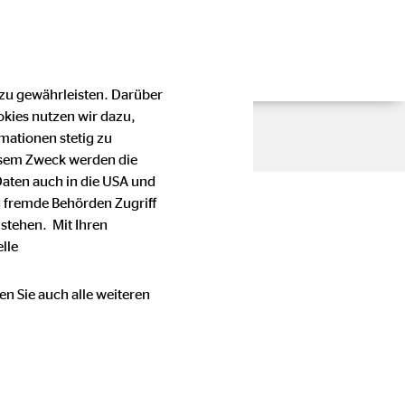
 zu gewährleisten. Darüber
okies nutzen wir dazu,
mationen stetig zu
esem Zweck werden die
Daten auch in die USA und
 fremde Behörden Zugriff
stehen. Mit Ihren
lle
en Sie auch alle weiteren
en Stellenwert bei der OVB
e oder Telefonnummer einer
immung mit den für die OVB