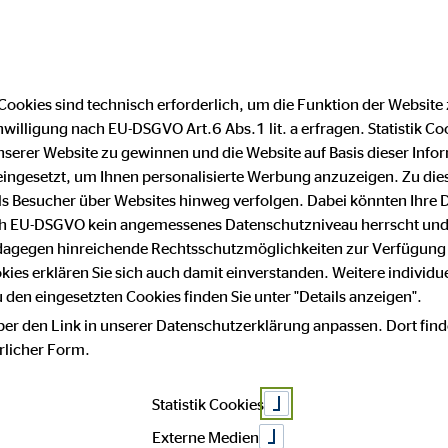
Cookies sind technisch erforderlich, um die Funktion der Website
nwilligung nach EU-DSGVO Art.6 Abs.1 lit. a erfragen. Statistik Co
Impressum
Datenschutz
serer Website zu gewinnen und die Website auf Basis dieser Infor
eingesetzt, um Ihnen personalisierte Werbung anzuzeigen. Zu di
 als Besucher über Websites hinweg verfolgen. Dabei könnten Ihre 
hutz
ach EU-DSGVO kein angemessenes Datenschutzniveau herrscht und
 dagegen hinreichende Rechtsschutzmöglichkeiten zur Verfügung 
okies erklären Sie sich auch damit einverstanden. Weitere individue
den eingesetzten Cookies finden Sie unter "Details anzeigen".
ber den Link in unserer Datenschutzerklärung anpassen. Dort find
sse an unserem Unternehmen. Datenschutz hat einen besonders hoh
hrlicher Form.
Statistik Cookies
Daten, beispielsweise des Namens, der Anschrift, E-Mail-Adress
m Einklang mit der Datenschutz-Grundverordnung und in Übereinst
Externe Medien