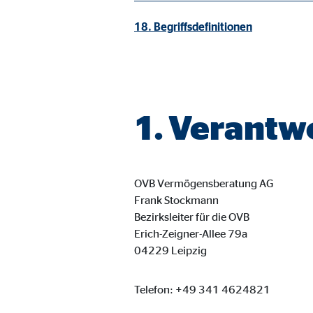
Cookie Laufzeit:
3 M
18. Begriffsdefinitionen
Adform | Empfänger: OVB, Adform A/S
Name:
uid,
Anbieter:
Adf
1. Verantw
Zweck:
ad 
Cookie Laufzeit:
2 M
OVB Vermögensberatung AG
Frank Stockmann
Bezirksleiter für die OVB
Externe Medien
Erich-Zeigner-Allee 79a
Inhalte von Video- und Kartenplattformen werden b
04229 Leipzig
willigen Sie auch in die mögliche Übermittlung Ihre
Telefon: +49 341 4624821
Google Maps | Empfänger: OVB, Google Irela