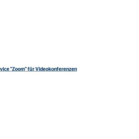
rvice "Zoom" für Videokonferenzen
ter übermittelt, die die