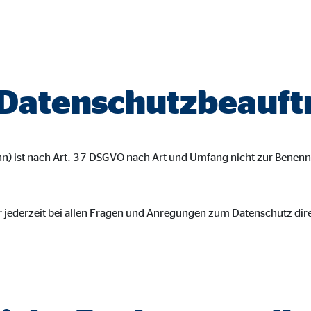
gle_maps
le Ireland Ltd.
inden von interaktiven Google Karten
 Datenschutzbeauft
Monate
td.
n) ist nach Art. 37 DSGVO nach Art und Umfang nicht zur Benen
tube
le Ireland Ltd.
r jederzeit bei allen Fragen und Anregungen zum Datenschutz dir
inden von Videos
Monate
utions Inc.