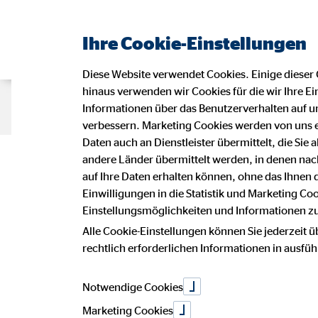
Ihre Cookie-Einstellungen
Diese Website verwendet Cookies. Einige dieser 
hinaus verwenden wir Cookies für die wir Ihre Ei
Beraterseite
Karriere bei OVB
Informationen über das Benutzerverhalten auf un
verbessern. Marketing Cookies werden von uns 
Daten auch an Dienstleister übermittelt, die Sie
Datensc
andere Länder übermittelt werden, in denen n
auf Ihre Daten erhalten können, ohne das Ihnen
Einwilligungen in die Statistik und Marketing Co
Einstellungsmöglichkeiten und Informationen zu 
Alle Cookie-Einstellungen können Sie jederzeit ü
Wir freuen uns sehr über Ihr Intere
rechtlich erforderlichen Informationen in ausfü
Vermögensberatung AG.
Notwendige Cookies
Die Verarbeitung personenbezogener 
betroffenen Person, erfolgt stets i
Marketing Cookies