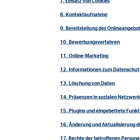
7. Einsatz von Cookies
Name:
_ga,
Anbieter:
Goog
8. Kontaktaufnahme
Zweck:
Erhe
9. Bereitstellung des Onlineangeb
Cookie Laufzeit:
bis 
10. Bewerbungsverfahren
11. Online-Marketing
Marketing Cookies
12. Informationen zum Datenschutz
Marketing Cookies werden eingesetzt, um personalis
Besucher über die Websites hinweg verfolgen.
13. Löschung von Daten
14. Präsenzen in sozialen Netzwer
Facebook Pixel | Empfänger: OVB, Facebook 
15. Plugins und eingebettete Funkt
Name:
_fbp
Anbieter:
Face
16. Änderung und Aktualisierung d
Zweck:
Verk
17. Rechte der betroffenen Person