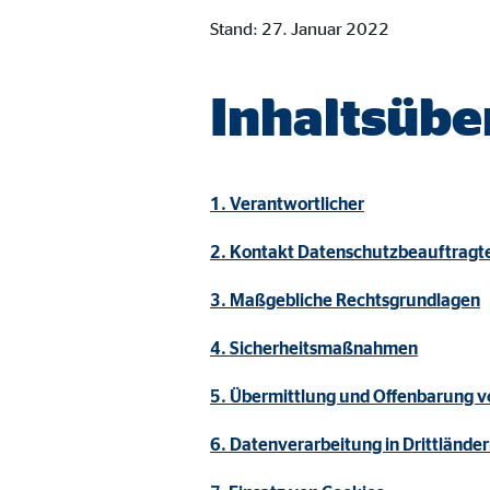
Cookie Laufzeit:
Brow
Stand: 27. Januar 2022
Einverständnis Cookie | Empfänger: OVB
Inhaltsübe
Name:
cook
Anbieter:
min
1. Verantwortlicher
Zweck:
Spei
2. Kontakt Datenschutzbeauftragt
Cookie Laufzeit:
1 Ja
3. Maßgebliche Rechtsgrundlagen
Statistik Cookies
4. Sicherheitsmaßnahmen
Statistik Cookies erfassen Informationen anonym. D
5. Übermittlung und Offenbarung 
6. Datenverarbeitung in Drittlände
Google Analytics | Empfänger: OVB, Google I