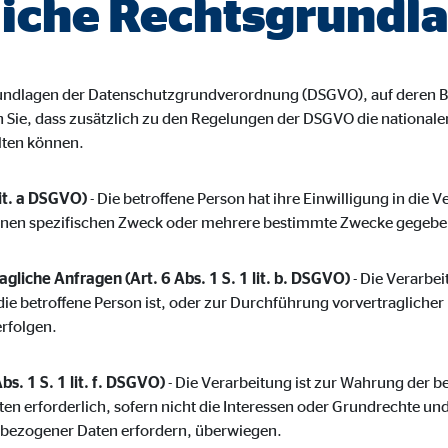
iche Rechtsgrundl
ayer
Tail Ad Solutions Inc.
inden von Videos
grundlagen der Datenschutzgrundverordnung (DSGVO), auf deren B
Monate
en Sie, dass zusätzlich zu den Regelungen der DSGVO die nationa
lten können.
tems AG
lit. a DSGVO)
- Die betroffene Person hat ihre Einwilligung in die 
enexpert
inen spezifischen Zweck oder mehrere bestimmte Zwecke gegebe
rt Systems AG
gliche Anfragen (Art. 6 Abs. 1 S. 1 lit. b. DSGVO)
- Die Verarbeit
tellung des Bewertungssiegel
die betroffene Person ist, oder zur Durchführung vorvertragliche
erfolgen.
Tage
bs. 1 S. 1 lit. f. DSGVO)
- Die Verarbeitung ist zur Wahrung der b
ten erforderlich, sofern nicht die Interessen oder Grundrechte un
nbezogener Daten erfordern, überwiegen.
oplayer