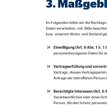
3. Maßgebl
Name:
jwpl
Anbieter:
Long
Zweck:
Einb
Im Folgenden teilen wir die Rechts
Cookie Laufzeit:
24 
Daten verarbeiten, mit. Bitte beacht
bzw. unserem Wohn- und Sitzland ge
ProvenExpert | Empfänger: OVB, Expert Sys
Einwilligung (Art. 6 Abs. 1 S. 1 
Name:
prov
personenbezogenen Daten für e
Anbieter:
Expe
Vertragserfüllung und vorvertra
Zweck:
Dars
Vertrags, dessen Vertragspartei 
Anfrage der betroffenen Person 
Cookie Laufzeit:
30 
Berechtigte Interessen (Art. 6 A
Vimeo
Verantwortlichen oder eines Drit
Person, die den Schutz persone
Name:
vime