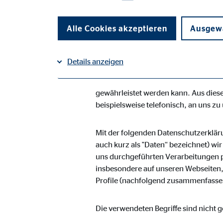
Vermögensberatung AG geltenden lan
Unternehmen die Öffentlichkeit übe
Alle Cookies akzeptieren
Ausgewä
Daten informieren. Ferner werden bet
Die OVB Vermögensberatung AG hat al
Details anzeigen
umgesetzt, um einen möglichst lücken
Dennoch können internetbasierte Dat
Impressum
gewährleistet werden kann. Aus diese
Datenschutz
|
Notwendige Cookies
beispielsweise telefonisch, an uns zu
Notwendige Cookies ermöglichen grundlegende Funkti
Funktion der Webseite einschränken.
Mit der folgenden Datenschutzerklär
auch kurz als "Daten“ bezeichnet) wi
uns durchgeführten Verarbeitungen 
Benutzereinstellungen | Empfänger: OVB
insbesondere auf unseren Webseiten, 
Name:
Profile (nachfolgend zusammenfassen
fe_t
Anbieter:
TYPO
Die verwendeten Begriffe sind nicht g
Zweck:
Spei