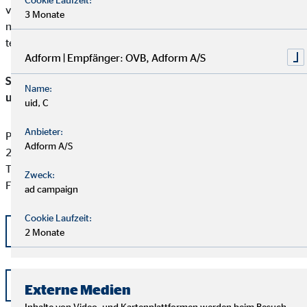
verpflichtet, an einem Streitbeilegungsverfahren vor der
3 Monate
nachstehenden anerkannten Verbraucherschlichtungsstelle
teilzunehmen:
Adform | Empfänger: OVB, Adform A/S
Schlichtungsstelle für gewerbliche Versicherungs-, Anlage-
Name:
und Kreditvermittlung
uid, C
Anbieter:
Postfach 101424
Adform A/S
20009 Hamburg
Tel: +49 (0) 40 -696 508 - 90
Zweck:
Fax: +49 (0) 40 - 696 508 -91
ad campaign
Cookie Laufzeit:
kontakt@schlichtung-finanzberatung.de
2 Monate
www.schlichtung-finanzberatung.de
Externe Medien
Inhalte von Video- und Kartenplattformen werden beim Besuch