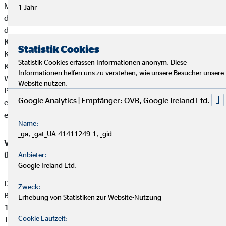
Mutterunternehmen von Versicherungsunternehmen eine
1 Jahr
direkte oder indirekte Beteiligung von über zehn Prozent an
den Stimmrechten oder am Kapital von Werner Giersch.
Kundengelder / Zuwendungen
Werner Giersch nimmt keine
Statistik Cookies
Kundengelder entgegen.Zahlungen erfolgen direkt von den
Statistik Cookies erfassen Informationen anonym. Diese
Kunden an die jeweiligen Produktgeber.
Informationen helfen uns zu verstehen, wie unsere Besucher unsere
Werner Giersch erhält von den Partnergesellschaften für die
Website nutzen.
Produktvermittlung eine Vergütung (Provisionszahlung), die
Google Analytics | Empfänger: OVB, Google Ireland Ltd.
einbehalten werden darf. Diese ist in der Versicherungsprämie
einkalkuliert.
Name:
_ga, _gat_UA-41411249-1, _gid
Vermittler-Registerstelle, bei der sich die Eintragungen
überprüfen lassen:
Anbieter:
Google Ireland Ltd.
Deutsche Industrie- und Handelskammer (DIHK)
Zweck:
Breite Straße 29
Erhebung von Statistiken zur Website-Nutzung
10178 Berlin
Cookie Laufzeit:
Tel. 0180 / 6005850 (20 Cent/Anruf aus dem dt. Festnetz,