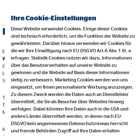
Ihre Cookie-Einstellungen
Diese Website verwendet Cookies. Einige dieser Cookies
Impressum
sind technisch erforderlich, um die Funktion der Website zu
gewährleisten. Darüber hinaus verwenden wir Cookies für
die wir Ihre Einwilligung nach EU-DSGVO Art.6 Abs.1 lit. a
Dieser Internetauftritt ist ein Angebot von:
erfragen. Statistik Cookies nutzen wir dazu, Informationen
Werner Giersch
über das Benutzerverhalten auf unserer Website zu
Geschäftstellenleiter für die OVB Vermögensberatung AG
gewinnen und die Website auf Basis dieser Informationen
Lohweg 3
stetig zu verbessern. Marketing Cookies werden von uns
59597 Erwitte
eingesetzt, um Ihnen personalisierte Werbung anzuzeigen.
Zu diesem Zweck werden die Daten auch an Dienstleister
Telefon: +49 2945 2008397
übermittelt, die Sie als Besucher über Websites hinweg
Telefax: +49 2945 9638319
verfolgen. Dabei könnten Ihre Daten auch in die USA und
Mail:
werner.giersch@ovb.de
andere Länder übermittelt werden, in denen nach EU-
DSGVO kein angemessenes Datenschutzniveau herrscht
Internet:
https://www.ovb.de/finanzberater/erwitte-werner-
und fremde Behörden Zugriff auf Ihre Daten erhalten