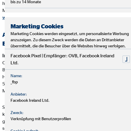
bis zu 14 Monate
höchstens 60 Cent/Anruf aus Mobilfunknetzen)
Mail
info@dihk.de
www.dihk.de
,
www.vermittlerregister.info
Marketing Cookies
Alternative Streitbeilegung —
Marketing Cookies werden eingesetzt, um personalisierte Werbung
anzuzeigen. Zu diesem Zweck werden die Daten an Drittanbieter
Beschwerde-/Schlichtungsstellen
übermittelt, die die Besucher über die Websites hinweg verfolgen.
Interne Beschwerdestelle:
Facebook Pixel | Empfänger: OVB, Facebook Ireland
OVB Vermögensberatung AG
Ltd.
Bereich Außendienstbetreuung
Name:
Heumarkt 1
_fbp
50667 Köln
Mail:
beschwerden@ovb.de
Anbieter:
Facebook Ireland Ltd.
Sofern im Falle einer Kundenbeschwerde ausnahmsweise
Zweck:
keine einvernehmliche Lösung mit unserem Unternehmen
Verknüpfung mit Benutzerprofilen
gefunden werden kann, ist unser Unternehmen bereit und
sofern die Kundenbeschwerde Versicherungsprodukte betrifft,
Cookie Laufzeit: