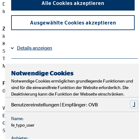
Alle Cookies akzeptieren
Diese berufsrechtlichen Regelungen können Sie auf folgender
Internetseite einsehen:
www.gesetze-im-internet.de
Ausgewählte Cookies akzeptieren
Zuständige Erlaubnisbehörde:
Industrie- und Handelskammer Arnsberg, Hellweg-Sauerland
Königstraße 18-20
Details anzeigen
59821 Arnsberg
Tel: +49 2931 878-0
Mail:
info@arnsberg.ihk.de
Impressum
Datenschutz
|
Notwendige Cookies
Notwendige Cookies ermöglichen grundlegende Funktionen und
Finanzanlagenvermittler-Registernummer:
D-F-102-MLV9-
sind für die einwandfreie Funktion der Website erforderlich. Die
05
Deaktivierung kann die Funktion der Webseite einschränken.
Benutzereinstellungen | Empfänger: OVB
Werner Giersch ist ein Finanzanlagenvermittler mit
Erlaubnispflicht nach § 34 f Abs. 1 Satz 1 Nummer 1 und 2
Name:
GewO, eingetragen in das Vermittlerregister gemäß § 34 f Abs.
fe_typo_user
5 GewO.
Anbieter: