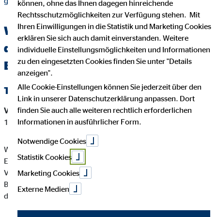
giersch.html
können, ohne das Ihnen dagegen hinreichende
Rechtsschutzmöglichkeiten zur Verfügung stehen. Mit
Ihren Einwilligungen in die Statistik und Marketing Cookies
Wichtige Kundeninformationen über
erklären Sie sich auch damit einverstanden. Weitere
den OVB Berater Werner Giersch in
individuelle Einstellungsmöglichkeiten und Informationen
zu den eingesetzten Cookies finden Sie unter "Details
Erwitte
anzeigen".
Alle Cookie-Einstellungen können Sie jederzeit über den
Tätigkeitsart
Link in unserer Datenschutzerklärung anpassen. Dort
finden Sie auch alle weiteren rechtlich erforderlichen
Versicherungsvermittler-Registernummer:
D-BH7L-K0G94-
Informationen in ausführlicher Form.
12
Notwendige Cookies
Werner Giersch ist ein Versicherungsvertreter mit
Statistik Cookies
Erlaubnispflicht nach § 34 d Abs. 1 GewO, eingetragen in das
Vermittlerregister gemäß § 34d Abs. 10 GewO,
Marketing Cookies
Bundesrepublik Deutschland Berufsrechtliche Regelung: § 34
Externe Medien
d GewO, §§ 59 - 68 VVG, VersVermV