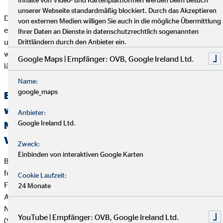
unserer Webseite standardmäßig blockiert. Durch das Akzeptieren
Der Kunde sollte beachten, dass das Schlichtungsverfahren
von externen Medien willigen Sie auch in die mögliche Übermittlung
erst angerufen werden kann, wenn seiner Beschwerde durch
Ihrer Daten an Dienste in datenschutzrechtlich sogenannten
unser Unternehmen nicht zu seiner Zufriedenheit abgeholfen
Drittländern durch den Anbieter ein.
werden konnte, oder unser Unternehmen seine Beschwerde
Google Maps | Empfänger: OVB, Google Ireland Ltd.
länger als zwei Monate nicht bearbeitet hat.
Name:
google_maps
Erklärung über die Berücksichtigung der
wichtigsten nachteiligen Auswirkungen auf
Anbieter:
Google Ireland Ltd.
Nachhaltigkeitsfaktoren bei der
Versicherungs- und Finanzanlagenberatung
Zweck:
Einbinden von interaktiven Google Karten
Bei der Beratung zu Versicherungsanlageprodukten (z.B.
fondsgebundenen Lebens- und Rentenversicherungen) und
Cookie Laufzeit:
Finanzanlageprodukten verfolgt die OVB Vermögensberatung
24 Monate
AG die folgende Strategie zur Berücksichtigung von
Nachhaltigkeitsaspekten wie Umwelt (Environment), Soziales
YouTube | Empfänger: OVB, Google Ireland Ltd.
(Social) und verantwortungsvolle Unternehmensführung