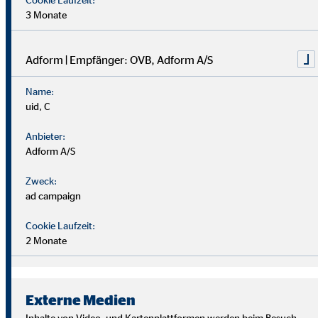
3 Monate
Adform | Empfänger: OVB, Adform A/S
Name:
uid, C
Anbieter:
Adform A/S
Zweck:
ad campaign
Cookie Laufzeit:
2 Monate
Wir suchen Persönlichkeiten mit Charakter, die aus dem
Rahmen fallen.
Externe Medien
Du musst kein Finanzprofi sein – unsere Ausbildung bereitet
Inhalte von Video- und Kartenplattformen werden beim Besuch