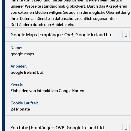
dich umfassend vor. Uniabsolvent*innen wenden bei uns ihr
unserer Webseite standardmäßig blockiert. Durch das Akzeptieren
Wissen praktisch an. Nach einer Job-Pause kannst du flexibel
von externen Medien willigen Sie auch in die mögliche Übermittlung
einsteigen, und Finanzprofis finden bei uns neue Chancen.
Ihrer Daten an Dienste in datenschutzrechtlich sogenannten
Drittländern durch den Anbieter ein.
Google Maps | Empfänger: OVB, Google Ireland Ltd.
Name:
google_maps
Anbieter:
Google Ireland Ltd.
Zweck:
Einbinden von interaktiven Google Karten
Cookie Laufzeit:
24 Monate
YouTube | Empfänger: OVB, Google Ireland Ltd.