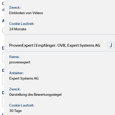
Die mit * gekennzeichneten Felder müssen ausgefüllt werden,
Zweck:
damit wir Deine Bewerbung bearbeiten können.
Einbinden von Videos
Anrede
Cookie Laufzeit:
24 Monate
Herr
Frau
Divers
ProvenExpert | Empfänger: OVB, Expert Systems AG
Dein vollständiger Name
*
Name:
provenexpert
Deine E-Mail Adresse
*
Anbieter:
Expert Systems AG
Zweck:
Deine Telefonnummer
Darstellung des Bewertungssiegel
Cookie Laufzeit:
30 Tage
Link zu Deinem Business-Profil (Xing / LinkedIn / andere)