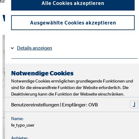
finanziellen Entscheidungen und der Erreichung ihrer Ziele.
Alle Cookies akzeptieren
Werde Teil des OVB-Teams
Ausgewählte Cookies akzeptieren
Details anzeigen
Impressum
Datenschutz
|
Notwendige Cookies
Notwendige Cookies ermöglichen grundlegende Funktionen und
sind für die einwandfreie Funktion der Website erforderlich. Die
Deaktivierung kann die Funktion der Webseite einschränken.
Benutzereinstellungen | Empfänger: OVB
Name:
fe_typo_user
Anbieter: