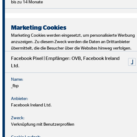
bis zu 14 Monate
Marketing Cookies
Marketing Cookies werden eingesetzt, um personalisierte Werbung
anzuzeigen. Zu diesem Zweck werden die Daten an Drittanbieter
übermittelt, die die Besucher über die Websites hinweg verfolgen.
Facebook Pixel | Empfänger: OVB, Facebook Ireland
Ltd.
Bei uns findest du Sicherheit, Selbstbestimmung und
Flexibilität. Teamarbeit und Austausch stehen im
Name:
Mittelpunkt. Dein Alltag ist vielfältig, da jede*r Kund*in
_fbp
individuelle Lösungen braucht. Als OVB-Berater*in
unterstützt du Kund*innen, die richtigen finanziellen
Anbieter:
Entscheidungen zu treffen.
Facebook Ireland Ltd.
Zweck:
Verknüpfung mit Benutzerprofilen
Cookie Laufzeit: