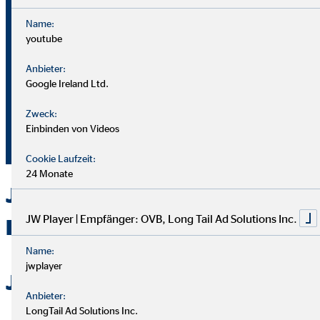
Name:
youtube
Bei OVB gibt es keine Grenzen: Unser Karriereplan bietet
gleiche Chancen für alle.
Anbieter:
Google Ireland Ltd.
Du durchläufst einen strukturierten Plan mit
Zweck:
Aufstiegsmöglichkeiten durch Ausbildung und Praxis.
Einbinden von Videos
Unterstützung bekommst du von deinem Team und deiner
Führungskraft.
Cookie Laufzeit:
24 Monate
Jetzt bei OVB in Düren als
JW Player | Empfänger: OVB, Long Tail Ad Solutions Inc.
Berater durchstarten
Name:
jwplayer
Jetzt bewerben
Anbieter:
LongTail Ad Solutions Inc.