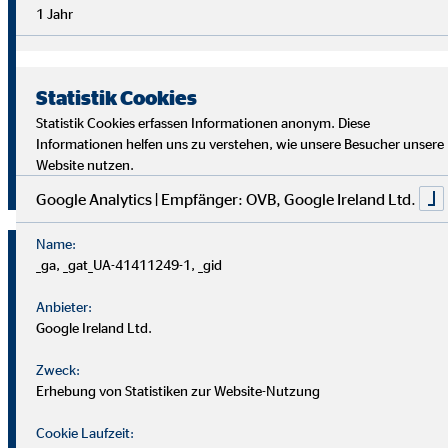
Überblick im Arbeitsalltag sowie analytische Fähigkeiten,
1 Jahr
um die Ziele deiner Kund
innen richtig zu verstehen und
passende Lösungen zu finden.
Statistik Cookies
Starte auch du als OVB Finanzberater*in durch!
Statistik Cookies erfassen Informationen anonym. Diese
Informationen helfen uns zu verstehen, wie unsere Besucher unsere
Website nutzen.
Jetzt klicken und bewerben!
Google Analytics | Empfänger: OVB, Google Ireland Ltd.
Name:
_ga, _gat_UA-41411249-1, _gid
Anbieter:
Google Ireland Ltd.
Zweck:
Erhebung von Statistiken zur Website-Nutzung
Cookie Laufzeit: