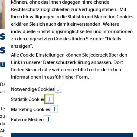
können, ohne das Ihnen dagegen hinreichende
Rechtsschutzmöglichkeiten zur Verfügung stehen. Mit
Ihren Einwilligungen in die Statistik und Marketing Cookies
erklären Sie sich auch damit einverstanden. Weitere
individuelle Einstellungsmöglichkeiten und Informationen
Suchst du einen Job, der
zu den eingesetzten Cookies finden Sie unter "Details
anzeigen".
Sicherheit, Selbstbestimmung
Alle Cookie-Einstellungen können Sie jederzeit über den
und Flexibilität vereint?
Link in unserer Datenschutzerklärung anpassen. Dort
finden Sie auch alle weiteren rechtlich erforderlichen
Informationen in ausführlicher Form.
Dann bist du bei uns richtig. Wir glauben, dass man am besten
Notwendige Cookies
arbeitet, wenn man seinem eigenen Rhythmus folgt.
Statistik Cookies
Teamarbeit und intensiver Austausch sind für uns der Schlüssel
Marketing Cookies
zu besten Ergebnissen. Dein Arbeitsalltag ist abwechslungsreich,
Externe Medien
da jede Kundin und jeder Kunde individuelle Lösungen braucht.
Als OVB-Berater*in unterstützt du deine Kund*innen bei