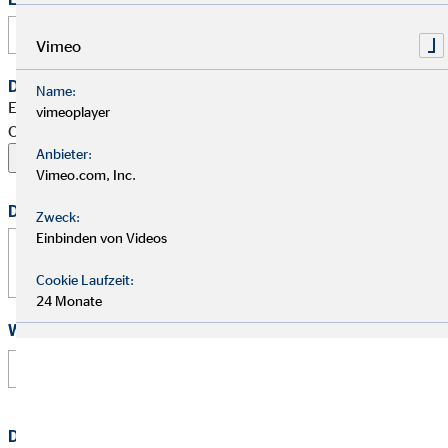
Vimeo
Dein Begleitschreiben
Name:
Erlaubte Formate: PDF, Word, ZIP, OpenOffice,
vimeoplayer
OpenDocument, JPG, PNG, BMP | Maximal 20 MB
Anbieter:
Vimeo.com, Inc.
Deine Nachricht
Zweck:
Einbinden von Videos
Cookie Laufzeit:
24 Monate
Wie hast Du von uns erfahren?
Datenschutz
*