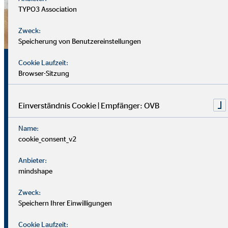
TYPO3 Association
Zweck:
Speicherung von Benutzereinstellungen
Sicherheit, Chancen und
Cookie Laufzeit:
Browser-Sitzung
echte Perspektiven
Einverständnis Cookie | Empfänger: OVB
Für uns zählt nicht dein Lebenslauf, sondern wer du bist und
Name:
was du erreichen möchtest. Wichtiger sind deine
cookie_consent_v2
zwischenmenschlichen und persönlichen Stärken.
Anbieter:
Du solltest offen, kontaktfreudig und freundlich auftreten
mindshape
und klar kommunizieren können. Empathie hilft dir, dich in
Zweck:
Kund*innen hineinzuversetzen.
Speichern Ihrer Einwilligungen
Als Berater
in brauchst du zudem eine gute Struktur, den
Cookie Laufzeit: